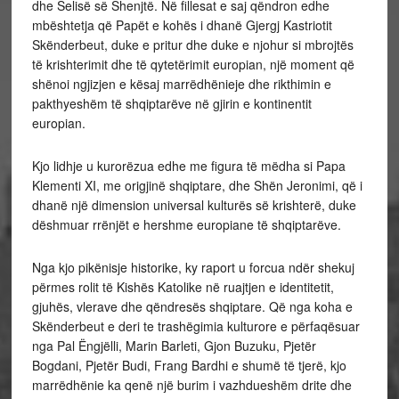
dhe Selisë së Shenjtë. Në fillesat e saj qëndron edhe
mbështetja që Papët e kohës i dhanë Gjergj Kastriotit
Skënderbeut, duke e pritur dhe duke e njohur si mbrojtës
të krishterimit dhe të qytetërimit europian, një moment që
shënoi ngjizjen e kësaj marrëdhënieje dhe rikthimin e
pakthyeshëm të shqiptarëve në gjirin e kontinentit
europian.
Kjo lidhje u kurorëzua edhe me figura të mëdha si Papa
Klementi XI, me origjinë shqiptare, dhe Shën Jeronimi, që i
dhanë një dimension universal kulturës së krishterë, duke
dëshmuar rrënjët e hershme europiane të shqiptarëve.
Nga kjo pikënisje historike, ky raport u forcua ndër shekuj
përmes rolit të Kishës Katolike në ruajtjen e identitetit,
gjuhës, vlerave dhe qëndresës shqiptare. Që nga koha e
Skënderbeut e deri te trashëgimia kulturore e përfaqësuar
nga Pal Ëngjëlli, Marin Barleti, Gjon Buzuku, Pjetër
Bogdani, Pjetër Budi, Frang Bardhi e shumë të tjerë, kjo
marrëdhënie ka qenë një burim i vazhdueshëm drite dhe