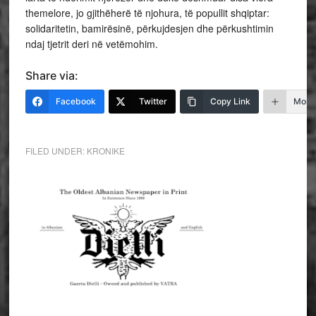
themelore, jo gjithëherë të njohura, të popullit shqiptar:
solidaritetin, bamirësinë, përkujdesjen dhe përkushtimin
ndaj tjetrit deri në vetëmohim.
Share via:
Facebook
Twitter
Copy Link
More
FILED UNDER:
KRONIKE