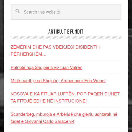
ARTIKUJT E FUNDIT
ZËMËRIM DHE PAS VDEKJES! DISIDENTI I
PËRHERSHËM…
Patriotë nga Shqipëria vizituan Vatrën
Mirëseardhje në Shqipëri, Ambasador Eric Wendt
KOSOVA E KA FITUAR LUFTËN, POR PAQEN DUHET
TA FITOJË EDHE NË INSTITUCIONE!
Scanderbeg, mburoja e Arbërisë dhe gjeniu ushtarak në
faqet e Giovanni Carlo Saraceni-t