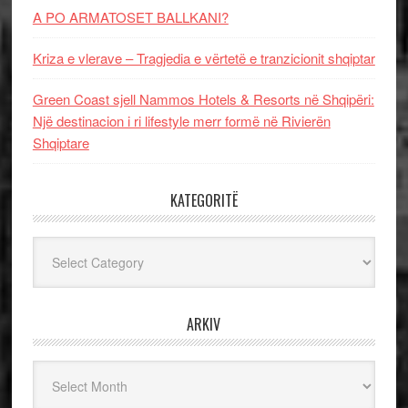
A PO ARMATOSET BALLKANI?
Kriza e vlerave – Tragjedia e vërtetë e tranzicionit shqiptar
Green Coast sjell Nammos Hotels & Resorts në Shqipëri:
Një destinacion i ri lifestyle merr formë në Rivierën
Shqiptare
KATEGORITË
Kategoritë
ARKIV
Arkiv