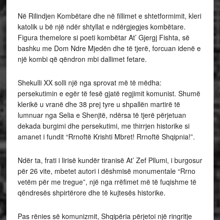
Në Rilindjen Kombëtare dhe në fillimet e shtetformimit, kleri
katolik u bë një ndër shtyllat e ndërgjegjes kombëtare.
Figura themelore si poeti kombëtar At’ Gjergj Fishta, së
bashku me Dom Ndre Mjedën dhe të tjerë, forcuan idenë e
një kombi që qëndron mbi dallimet fetare.
Shekulli XX solli një nga sprovat më të mëdha:
persekutimin e egër të fesë gjatë regjimit komunist. Shumë
klerikë u vranë dhe 38 prej tyre u shpallën martirë të
lumnuar nga Selia e Shenjtë, ndërsa të tjerë përjetuan
dekada burgimi dhe persekutimi, me thirrjen historike si
amanet i fundit “Rrnoftë Krishti Mbret! Rrnoftë Shqipnia!”.
Ndër ta, frati i lirisë kundër tiranisë At’ Zef Pllumi, i burgosur
për 26 vite, mbetet autori i dëshmisë monumentale “Rrno
vetëm për me tregue”, një nga rrëfimet më të fuqishme të
qëndresës shpirtërore dhe të kujtesës historike.
Pas rënies së komunizmit, Shqipëria përjetoi një ringritje