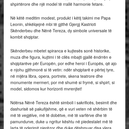
shpirtërore dhe një model të rrallë harmonie fetare.
Në këtë meditim modest, produkt i këtij takimi me Papa
Leonin, shkëlqejnë mbi të gjithë Gjergj Kastrioti
Skënderbeu dhe Nënë Tereza, dy simbole universale të
kombit shqiptar.
Skënderbeu mbetet spiranca e kujtesës sonë historike,
muza dhe figura, kujtimi i të cilës mbajti gjallë ëndrrën e
shqiptarëve për Europën, por edhe heroi i Europës, që ajo
e njohu gjithmonë si të vetin: ndër shqiptarë e përtej tyre,
në mijëra libra, opera, portrete, skena teatrore dhe
monumente mermeri, por më shumë si frymë, si shpirt, si
model, sidomos kur horizonti mvrenjtet!
Ndërsa Nënë Tereza është simboli i sakrificës, besimit dhe
dashurisë së pakufijshme, që e vuri veten në shërbim të
më të vegjëlve, më të dobëtve, më të varfërve dhe të
pamundurve, duke u ngritur kështu në piedestalet më të
larta të nderimit njerëzor dhe duke dëshmuar disa vlera