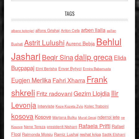
TAGS
arben llalla
alfons Grishaj
Anton Cefa
asllan
albano kolonjari
Behlul
Astrit Lulushi
Aurenc Bebja
Bushati
Jashari
dalip greca
Beqir Sina
Elida
Buçpapaj
Enver Bytyci
Elmi Berisha
Ermira Babamusta
Frank
Eugjen Merlika
Fahri Xharra
shkreli
Ilir
Gezim Llojdia
Fritz radovani
Levonja
Interviste
Kolec Traboini
Keze Kozeta Zylo
kosova
Kosove
nderroi jete
Marjana Bulku
ne
Murat Gecaj
Rafaela Prifti
Rafael
Nene Tereza
Kosove
presidenti Nishani
Floqi
Raimonda Moisiu
Ramiz Lushaj
reshat kripa
Sadik Elshani