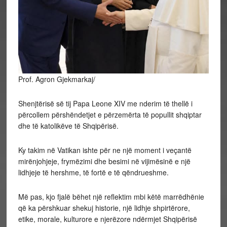
Prof. Agron Gjekmarkaj/
Shenjtërisë së tij Papa Leone XIV me nderim të thellë i
përcollem përshëndetjet e përzemërta të popullit shqiptar
dhe të katolikëve të Shqipërisë.
Ky takim në Vatikan ishte për ne një moment i veçantë
mirënjohjeje, frymëzimi dhe besimi në vijimësinë e një
lidhjeje të hershme, të fortë e të qëndrueshme.
Më pas, kjo fjalë bëhet një reflektim mbi këtë marrëdhënie
që ka përshkuar shekuj historie, një lidhje shpirtërore,
etike, morale, kulturore e njerëzore ndërmjet Shqipërisë