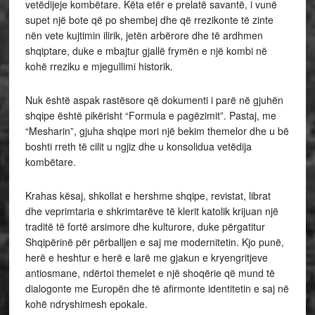
vetëdijeje kombëtare. Këta etër e prelatë savantë, i vunë
supet një bote që po shembej dhe që rrezikonte të zinte
nën vete kujtimin ilirik, jetën arbërore dhe të ardhmen
shqiptare, duke e mbajtur gjallë frymën e një kombi në
kohë rreziku e mjegullimi historik.
Nuk është aspak rastësore që dokumenti i parë në gjuhën
shqipe është pikërisht “Formula e pagëzimit”. Pastaj, me
“Mesharin”, gjuha shqipe mori një bekim themelor dhe u bë
boshti rreth të cilit u ngjiz dhe u konsolidua vetëdija
kombëtare.
Krahas kësaj, shkollat e hershme shqipe, revistat, librat
dhe veprimtaria e shkrimtarëve të klerit katolik krijuan një
traditë të fortë arsimore dhe kulturore, duke përgatitur
Shqipërinë për përballjen e saj me modernitetin. Kjo punë,
herë e heshtur e herë e larë me gjakun e kryengritjeve
antiosmane, ndërtoi themelet e një shoqërie që mund të
dialogonte me Europën dhe të afirmonte identitetin e saj në
kohë ndryshimesh epokale.