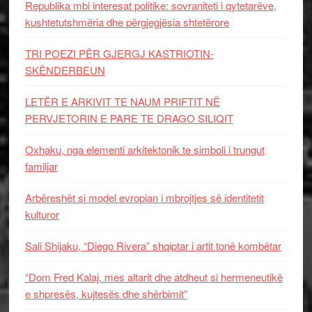
Republika mbi interesat politike: sovraniteti i qytetarëve,
kushtetutshmëria dhe përgjegjësia shtetërore
TRI POEZI PËR GJERGJ KASTRIOTIN-
SKËNDERBEUN
LETËR E ARKIVIT TE NAUM PRIFTIT NË
PERVJETORIN E PARE TE DRAGO SILIQIT
Oxhaku, nga elementi arkitektonik te simboli i trungut
familjar
Arbëreshët si model evropian i mbrojtjes së identitetit
kulturor
Sali Shijaku, “Diego Rivera” shqiptar i artit tonë kombëtar
“Dom Fred Kalaj, mes altarit dhe atdheut si hermeneutikë
e shpresës, kujtesës dhe shërbimit”