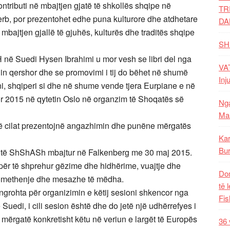
ributi në mbajtjen gjatë të shkollës shqipe në
TR
erb, por prezentohet edhe puna kulturore dhe atdhetare
DA
mbajtjen gjallë të gjuhës, kulturës dhe traditës shqipe
SH
H në Suedi Hysen Ibrahimi u mor vesh se libri del nga
VAT
in qershor dhe se promovimi i tij do bëhet në shumë
Inj
i, shqiperi si dhe në shume vende tjera Eurpiane e në
or 2015 në qytetin Oslo në organzim të Shoqatës së
Nga
Mal
ë cilat prezentojnë angazhimin dhe punëne mërgatës
Kar
Bur
t të ShShASh mbajtur në Falkenberg me 30 maj 2015.
për të shprehur gëzime dhe hidhërime, vuajtje dhe
Dom
 domethenje dhe mesazhe të mëdha.
të 
 ngrohta për organizimin e këtij sesioni shkencor nga
Fis
uedi, i cili sesion është dhe do jetë një udhërrefyes i
 mërgatë konkretisht këtu në veriun e largët të Europës
36 