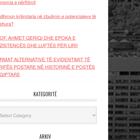
nomia e përfitimit
dihmon krijimtaria në zbulimin e potencialeve të
ehura?
OF. AHMET QERIQI DHE EPOKA E
ZISTENCЁS DHE LUFTЁS PЁR LIRI!
RMAT ALTERNATIVE TË EVIDENTIMIT TË
RIFËS POSTARE NË HISTORINË E POSTËS
QIPTARE
KATEGORITË
egoritë
ARKIV