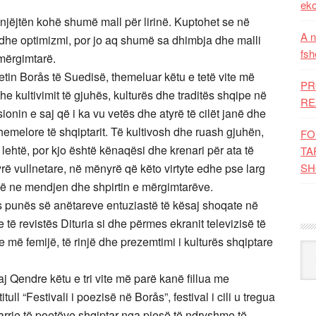
eko
jëjtën kohë shumë mall për lirinë. Kuptohet se në
A n
a dhe optimizmi, por jo aq shumë sa dhimbja dhe malli
fsh
mërgimtarë.
etin Borås të Suedisë, themeluar këtu e tetë vite më
PR
e kultivimit të gjuhës, kulturës dhe traditës shqipe në
RE
nin e saj që i ka vu vetës dhe atyrë të cilët janë dhe
themelore të shqiptarit. Të kultivosh dhe ruash gjuhën,
FO
 lehtë, por kjo është kënaqësi dhe krenari për ata të
TA
rë vullnetare, në mënyrë që këto virtyte edhe pse larg
SH
enë ne mendjen dhe shpirtin e mërgimtarëve.
s punës së anëtareve entuziastë të kësaj shoqate në
 të revistës Dituria si dhe përmes ekranit televizisë të
 më femijë, të rinjë dhe prezemtimi i kulturës shqiptare
Kat
aj Qendre këtu e tri vite më parë kanë fillua me
tull “Festivali i poezisë në Borås”, festival i cili u tregua
rje të poetëve shqiptar nga pjesë të ndryshme të