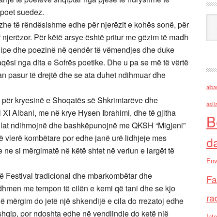
 poet suedez.
Ark
he të rëndësishme edhe për njerëzit e kohës sonë, për
ër njerëzor. Për këtë arsye është pritur me gëzim të madh
n shqipe dhe poezinë në qendër të vëmendjes dhe duke
aqësi nga dita e Sofrës poetike. Dhe u pa se më të vërtë
an pasur të drejtë dhe se ata duhet ndihmuar dhe
alba
a për kryesinë e Shoqatës së Shkrimtarëve dhe
asll
XI Albani, me në krye Hysen Ibrahimi, dhe të gjitha
B
 cilat ndihmojnë dhe bashkëpunojnë me QKSH “Migjeni”
kanë vlerë kombëtare por edhe janë urë lidhjeje mes
d
 ne si mërgimatë në këtë shtet në veriun e largët të
Env
htë Festival tradicional dhe mbarkombëtar dhe
Fa
hmen me tempon të cilën e kemi që tani dhe se kjo
ra
 mërgim do jetë një shkendijë e cila do rrezatoj edhe
shqip, por ndoshta edhe në vendlindje do ketë një
Inte