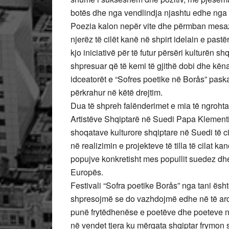
botës dhe nga vendlindja njashtu edhe nga
Poezia kalon nepër vite dhe përmban mesaz
njerëz të cilët kanë në shpirt idelain e past
kjo iniciativë për të futur përsëri kulturë
shpresuar që të kemi të gjithë dobi dhe kën
idceatorët e “Sofres poetike në Borås” pask
përkrahur në këtë drejtim.
Dua të shpreh falënderimet e mia të ngroht
Artistëve Shqiptarë në Suedi Papa Klementi 
shoqatave kulturore shqiptare në Suedi të
në realizimin e projekteve të tilla të cilat 
popujve konkretisht mes popullit suedez dhe
Europës.
Festivali “Sofra poetike Borås” nga tani ës
shpresojmë se do vazhdojmë edhe në të ard
punë frytëdhenëse e poetëve dhe poeteve në
në vendet tjera ku mërgata shqiptar frymon 