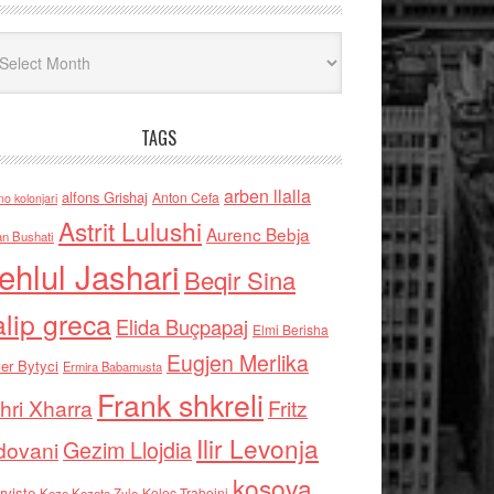
iv
TAGS
arben llalla
alfons Grishaj
Anton Cefa
no kolonjari
Astrit Lulushi
Aurenc Bebja
an Bushati
ehlul Jashari
Beqir Sina
alip greca
Elida Buçpapaj
Elmi Berisha
Eugjen Merlika
er Bytyci
Ermira Babamusta
Frank shkreli
hri Xharra
Fritz
Ilir Levonja
Gezim Llojdia
dovani
kosova
rviste
Kolec Traboini
Keze Kozeta Zylo