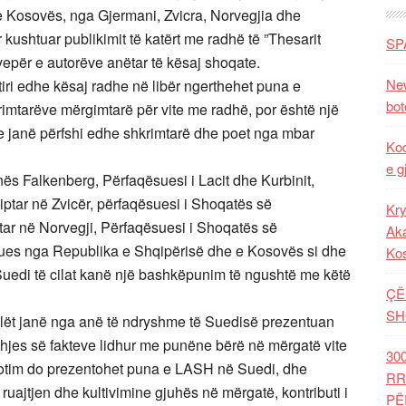
e Kosovës, nga Gjermani, Zvicra, Norvegjia dhe
kushtuar publikimit të katërt me radhë të ”Thesarit
SP
për e autorëve anëtar të kësaj shoqate.
New
ahtiri edhe kësaj radhe në libër ngerthehet puna e
bot
mtarëve mërgimtarë për vite me radhë, por është një
 te janë përfshi edhe shkrimtarë dhe poet nga mbar
Kod
e g
s Falkenberg, Përfaqësuesi i Lacit dhe Kurbinit,
ptar në Zvicër, përfaqësuesi i Shoqatës së
Kry
tar në Norvegji, Përfaqësuesi i Shoqatës së
Aka
ues nga Republika e Shqipërisë dhe e Kosovës si dhe
Ko
Suedi të cilat kanë një bashkëpunim të ngushtë me këtë
ÇË
SH
ilët janë nga anë të ndryshme të Suedisë prezentuan
hjes së fakteve lidhur me punëne bërë në mërgatë vite
30
botim do prezentohet puna e LASH në Suedi, dhe
RR
ruajtjen dhe kultivimine gjuhës në mërgatë, kontributi i
PË