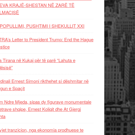
EVA KRAJË-SHESTAN NË ZARË TË
LMACISË
POPULLIMI, PUSHTIMI I SHEKULLIT XXI
RA’s Letter to President Trump: End the Hague
ustice
 Tirana në Kukaj për të parë “Lahuta e
ësisë”
dinali Ernest Simoni rikthehet si dëshmitar në
gun e Spaçit
 Ndre Mjeda, sipas dy figurave monumentale
letrave shqipe, Ernest Koliqit dhe At Gjergj
hta
vjet tranzicion, nga ekonomia prodhuese te