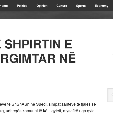
Home
Politics
Opinion
Culture
Sports
Economy
 SHPIRTIN E
RGIMTAR NË
ëve të ShShASh në Suedi, simpatizantëve të fjalës së
g, udheqës komunal të këtij qyteti, mysafirë nga qyteti