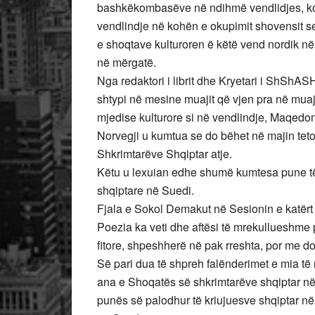
bashkëkombasëve në ndihmë vendlidjes, kont
vendlindje në kohën e okupimit shovensit s
e shoqtave kulturoren ë këtë vend nordik në 
në mërgatë.
Nga redaktori i librit dhe Kryetari i ShShAS
shtypi në mesine muajit që vjen pra në muaj
mjedise kulturore si në vendlindje, Maqedon
Norvegji u kumtua se do bëhet në majin tet
Shkrimtarëve Shqiptar atje.
Këtu u lexuian edhe shumë kumtesa pune t
shqiptare në Suedi.
Fjala e Sokol Demakut në Sesionin e katër
Poezia ka veti dhe aftësi të mrekullueshme 
fitore, shpeshherë në pak rreshta, por me
Së pari dua të shpreh falënderimet e mia të
ana e Shoqatës së shkrimtarëve shqiptar në S
punës së palodhur të kriujuesve shqiptar në