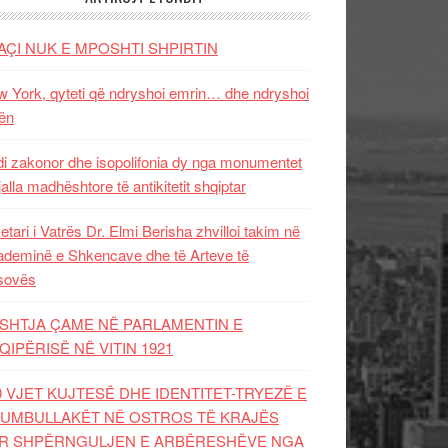
AÇI NUK E MPOSHTI SHPIRTIN
 York, qyteti që ndryshoi emrin… dhe ndryshoi
ën
i zakonor dhe isopolifonia dy nga monumentet
jalla madhështore të antikitetit shqiptar
etari i Vatrës Dr. Elmi Berisha zhvilloi takim në
deminë e Shkencave dhe të Arteve të
sovës
SHTJA ÇAME NË PARLAMENTIN E
QIPËRISË NË VITIN 1921
0 VJET KUJTESË DHE IDENTITET-TRYEZË E
UMBULLAKËT NË OSTROS TË KRAJËS
R SHPËRNGULJEN E ARBËRESHËVE NGA