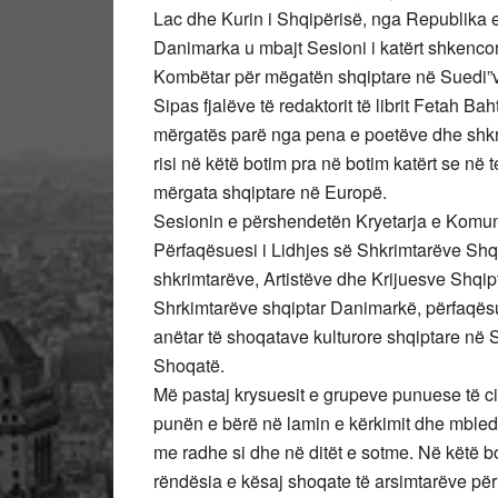
Lac dhe Kurin i Shqipërisë, nga Republika 
Danimarka u mbajt Sesioni i katërt shkencor 
Kombëtar për mëgatën shqiptare në Suedi”ve
Sipas fjalëve të redaktorit të librit Fetah B
mërgatës parë nga pena e poetëve dhe shkri
risi në këtë botim pra në botim katërt se në
mërgata shqiptare në Europë.
Sesionin e përshendetën Kryetarja e Komunë
Përfaqësuesi i Lidhjes së Shkrimtarëve Shqi
shkrimtarëve, Artistëve dhe Krijuesve Shqip
Shrkimtarëve shqiptar Danimarkë, përfaqës
anëtar të shoqatave kulturore shqiptare në 
Shoqatë.
Më pastaj krysuesit e grupeve punuese të c
punën e bërë në lamin e kërkimit dhe mbled
me radhe si dhe në ditët e sotme. Në këtë 
rëndësia e kësaj shoqate të arsimtarëve për 