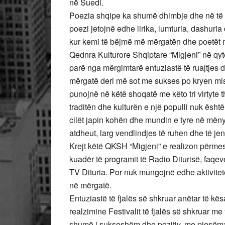
në Suedi.
Poezia shqipe ka shumë dhimbje dhe në të n
poezi jetojnë edhe lirika, lumturia, dashuri
kur kemi të bëjmë më mërgatën dhe poetët 
Qednra Kulturore Shqiptare “Migjeni” në qyt
parë nga mërgimtarë entuziastë të ruajtjes dh
mërgatë deri më sot me sukses po kryen misio
punojnë në këtë shoqatë me këto tri virtyte 
traditën dhe kulturën e një populli nuk është
cilët japin kohën dhe mundin e tyre në mëny
atdheut, larg vendlindjes të ruhen dhe të j
Krejt këtë QKSH “Migjeni” e realizon përme
kuadër të programit të Radio Diturisë, faqeve
TV Dituria. Por nuk mungojnë edhe aktivitete
në mërgatë.
Entuziastë të fjalës së shkruar anëtar të kës
realzimine Festivalit të fjalës së shkruar me ti
shumë i sukseshëm dhe pozitiv, me pjesëmar