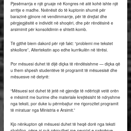
Pjesëmarrja e një gruaje në Kongres në atë kohë ishte një
arritje e madhe. Nxënësit do të kuptonin shumë për
barazinë gjinore në vendimmarrje, për të drejtat dhe
përgjegjësitë e individit në shoqëri, dhe për rëndësinë e
arsimimit për konsolidimin e shtetit-komb.
Të gjithë biem dakord për një fakt: “problemi me tekstet
shkollore”, Altertekstin apo edhe kurrikulën në tërësi.
Por mësuesi duhet të dijë diçka të rëndësishme — diçka që
u them shpesh studentëve të programit të mësuesisë dhe
mësuesve në detyrë:
“Mësuesi sot duhet të jetë në gjendje të ndërtojë vetë orën
e mësimit me burime dhe materiale krejtësisht të ndryshme
nga teksti, por duke iu përmbajtur me rigorozitet programit
të miratuar nga Ministria e Arsimit.”
Kjo nënkupton që mësuesi duhet të heqë dorë nga teksti
shabllon, nëse ai nuk përputhet me nevojat e nxënësve