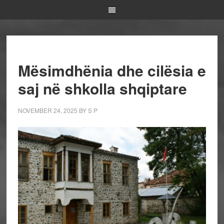
Mësimdhënia dhe cilësia e
saj në shkolla shqiptare
NOVEMBER 24, 2025
BY
S P