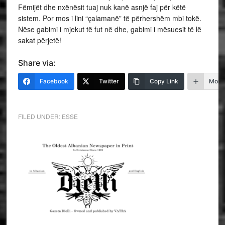
Fëmijët dhe nxënësit tuaj nuk kanë asnjë faj për këtë
sistem. Por mos i lini “çalamanë” të përhershëm mbi tokë.
Nëse gabimi i mjekut të fut në dhe, gabimi i mësuesit të lë
sakat përjetë!
Share via:
Facebook
Twitter
Copy Link
More
FILED UNDER:
ESSE