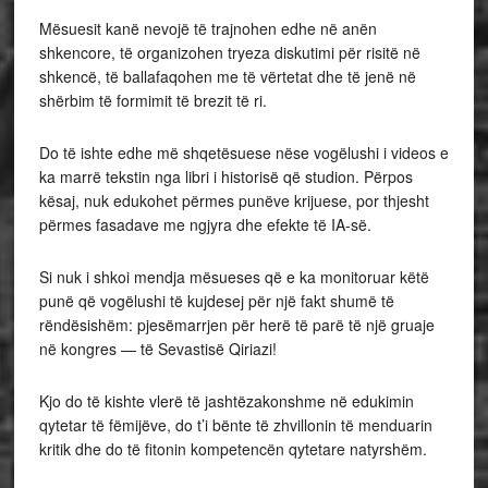
Mësuesit kanë nevojë të trajnohen edhe në anën
shkencore, të organizohen tryeza diskutimi për risitë në
shkencë, të ballafaqohen me të vërtetat dhe të jenë në
shërbim të formimit të brezit të ri.
Do të ishte edhe më shqetësuese nëse vogëlushi i videos e
ka marrë tekstin nga libri i historisë që studion. Përpos
kësaj, nuk edukohet përmes punëve krijuese, por thjesht
përmes fasadave me ngjyra dhe efekte të IA-së.
Si nuk i shkoi mendja mësueses që e ka monitoruar këtë
punë që vogëlushi të kujdesej për një fakt shumë të
rëndësishëm: pjesëmarrjen për herë të parë të një gruaje
në kongres — të Sevastisë Qiriazi!
Kjo do të kishte vlerë të jashtëzakonshme në edukimin
qytetar të fëmijëve, do t’i bënte të zhvillonin të menduarin
kritik dhe do të fitonin kompetencën qytetare natyrshëm.