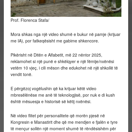
Prof. Florenca Stafa/
Mora shkas nga një video shumë e bukur në pamje (krijuar
me IA), por fatkeqësisht me gabime shkencore.
Pikërisht në Ditën e Alfabetit, më 22 nëntor 2025,
reklamohet si një punë e shkëlqyer e një fëmije/nxënësi
vetëm 10 vjeç, i cili mëson dhe edukohet në një shkollë të
vendit tonë.
E përgëzoj vogëlushin që ka krijuar këtë video
mbresëlënëse me anë të teknologjisë, por nuk e di kush
është mësuesja e historisë së këtij nxënësi.
Në video flitet për personalitete që morën pjesë në
Kongresin e Manastirit dhe që me mendjen e fjalën e tyre
të mençur sollën një moment shumë të rëndësishëm për