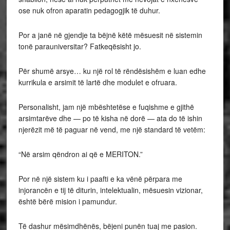
ose nuk ofron aparatin pedagogjik të duhur.
Por a janë në gjendje ta bëjnë këtë mësuesit në sistemin
tonë parauniversitar? Fatkeqësisht jo.
Për shumë arsye… ku një rol të rëndësishëm e luan edhe
kurrikula e arsimit të lartë dhe modulet e ofruara.
Personalisht, jam një mbështetëse e fuqishme e gjithë
arsimtarëve dhe — po të kisha në dorë — ata do të ishin
njerëzit më të paguar në vend, me një standard të vetëm:
“Në arsim qëndron ai që e MERITON.”
Por në një sistem ku i paafti e ka vënë përpara me
injorancën e tij të diturin, intelektualin, mësuesin vizionar,
është bërë mision i pamundur.
Të dashur mësimdhënës, bëjeni punën tuaj me pasion.