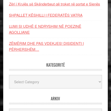
Zëri i Krujës së Skënderbeut që troket në portat e Sienës
SHPALLET KËSHILLI I FEDERATËS VATRA
LUMI SI UDHË E NDRYSHIM NË POEZINË
AGOLLIANE
ZËMËRIM DHE PAS VDEKJES! DISIDENTI I
PËRHERSHËM…
KATEGORITË
Kategoritë
ARKIV