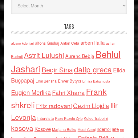
Arkiv
TAGS
arben llalla
alfons Grishaj
Anton Cefa
asllan
albano kolonjari
Behlul
Astrit Lulushi
Aurenc Bebja
Bushati
Jashari
dalip greca
Beqir Sina
Elida
Buçpapaj
Enver Bytyci
Elmi Berisha
Ermira Babamusta
Frank
Eugjen Merlika
Fahri Xharra
shkreli
Ilir
Gezim Llojdia
Fritz radovani
Levonja
Interviste
Kolec Traboini
Keze Kozeta Zylo
kosova
Kosove
nderroi jete
Marjana Bulku
ne
Murat Gecaj
Rafaela Prifti