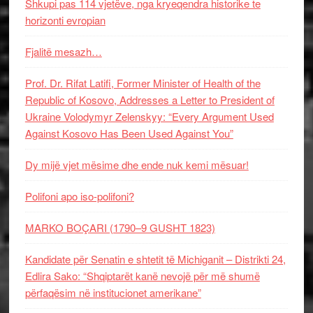
Shkupi pas 114 vjetëve, nga kryeqendra historike te
horizonti evropian
Fjalitë mesazh…
Prof. Dr. Rifat Latifi, Former Minister of Health of the
Republic of Kosovo, Addresses a Letter to President of
Ukraine Volodymyr Zelenskyy: “Every Argument Used
Against Kosovo Has Been Used Against You”
Dy mijë vjet mësime dhe ende nuk kemi mësuar!
Polifoni apo iso-polifoni?
MARKO BOÇARI (1790–9 GUSHT 1823)
Kandidate për Senatin e shtetit të Michiganit – Distrikti 24,
Edlira Sako: “Shqiptarët kanë nevojë për më shumë
përfaqësim në institucionet amerikane”