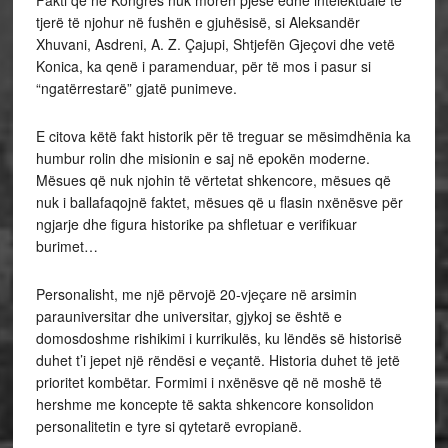
tjerë të njohur në fushën e gjuhësisë, si Aleksandër
Xhuvani, Asdreni, A. Z. Çajupi, Shtjefën Gjeçovi dhe vetë
Konica, ka qenë i paramenduar, për të mos i pasur si
“ngatërrestarë” gjatë punimeve.
E citova këtë fakt historik për të treguar se mësimdhënia ka
humbur rolin dhe misionin e saj në epokën moderne.
Mësues që nuk njohin të vërtetat shkencore, mësues që
nuk i ballafaqojnë faktet, mësues që u flasin nxënësve për
ngjarje dhe figura historike pa shfletuar e verifikuar
burimet…
Personalisht, me një përvojë 20-vjeçare në arsimin
parauniversitar dhe universitar, gjykoj se është e
domosdoshme rishikimi i kurrikulës, ku lëndës së historisë
duhet t’i jepet një rëndësi e veçantë. Historia duhet të jetë
prioritet kombëtar. Formimi i nxënësve që në moshë të
hershme me koncepte të sakta shkencore konsolidon
personalitetin e tyre si qytetarë evropianë.