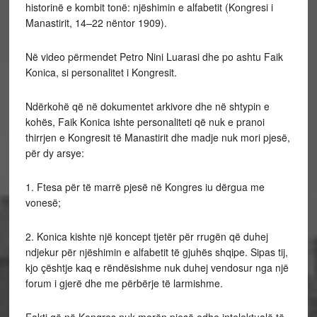
historinë e kombit tonë: njëshimin e alfabetit (Kongresi i
Manastirit, 14–22 nëntor 1909).
Në video përmendet Petro Nini Luarasi dhe po ashtu Faik
Konica, si personalitet i Kongresit.
Ndërkohë që në dokumentet arkivore dhe në shtypin e
kohës, Faik Konica ishte personaliteti që nuk e pranoi
thirrjen e Kongresit të Manastirit dhe madje nuk mori pjesë,
për dy arsye:
1. Ftesa për të marrë pjesë në Kongres iu dërgua me
vonesë;
2. Konica kishte një koncept tjetër për rrugën që duhej
ndjekur për njëshimin e alfabetit të gjuhës shqipe. Sipas tij,
kjo çështje kaq e rëndësishme nuk duhej vendosur nga një
forum i gjerë dhe me përbërje të larmishme.
Fakti që në Kongres nuk morën pjesë edhe intelektualë të