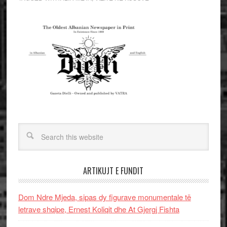
ARTIKUJT E FUNDIT
Dom Ndre Mjeda, sipas dy figurave monumentale të
letrave shqipe, Ernest Koliqit dhe At Gjergj Fishta