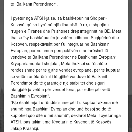
të Ballkanit Perëndimor”.
I pyetur nga ATSH-ja se, sa bashkëpunimi Shqipëri-
Kosovë, që ka hyrë në një dinamikë të re, e shpejton
rrugën e Tiranës dhe Prishtinës drejt integrimit në BE, Meta
tha se “ky bashkëpunim jo vetëm ndihmon Shqipërinë dhe
Kosovën, respektivisht për t’u integruar në Bashkimin
Evropian, por ndihmon perspektivën e antarësimit të
vendeve të Ballkanit Perëndimor në Bashkimin Evropian”.
Kryeparlamentari shqiptar, Meta theksoi se “është e
rëndësishme për te gjithë vendet evropiane, për të kuptuar
se vetëm anëtarësimi i të gjithë vendeve të Ballkanit
Perëndimor do të garantojë një stabilitet dhe siguri
afatgjatë jo vetëm për vendet tona, por edhe për vetë
Bashkimin Evropian”.
“Kjo është mjaft e rëndësishme për t’u kuptuar akoma më
shumë nga Bashkimi Evropian dhe unë besoj se do të
kuptohet çdo ditë e më shumë”, deklaroi Meta, i pyetur nga
ATSH, pas takimit me Kryetarin e Kuvendit të Kosovës,
Jakup Krasniqi.