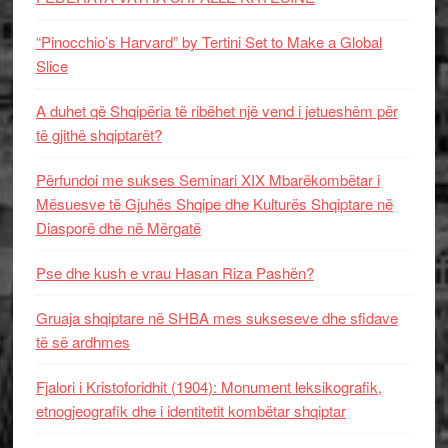
“Pinocchio’s Harvard” by Tertini Set to Make a Global
Slice
A duhet që Shqipëria të ribëhet një vend i jetueshëm për
të gjithë shqiptarët?
Përfundoi me sukses Seminari XIX Mbarëkombëtar i
Mësuesve të Gjuhës Shqipe dhe Kulturës Shqiptare në
Diasporë dhe në Mërgatë
Pse dhe kush e vrau Hasan Riza Pashën?
Gruaja shqiptare në SHBA mes sukseseve dhe sfidave
të së ardhmes
Fjalori i Kristoforidhit (1904): Monument leksikografik,
etnogjeografik dhe i identitetit kombëtar shqiptar