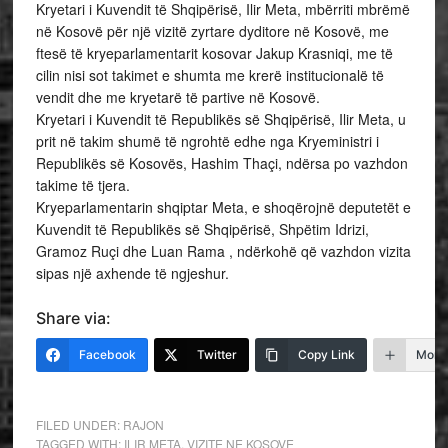
Kryetari i Kuvendit të Shqipërisë, Ilir Meta, mbërriti mbrëmë
në Kosovë për një vizitë zyrtare dyditore në Kosovë, me
ftesë të kryeparlamentarit kosovar Jakup Krasniqi, me të
cilin nisi sot takimet e shumta me krerë institucionalë të
vendit dhe me kryetarë të partive në Kosovë.
Kryetari i Kuvendit të Republikës së Shqipërisë, Ilir Meta, u
prit në takim shumë të ngrohtë edhe nga Kryeministri i
Republikës së Kosovës, Hashim Thaçi, ndërsa po vazhdon
takime të tjera.
Kryeparlamentarin shqiptar Meta, e shoqërojnë deputetët e
Kuvendit të Republikës së Shqipërisë, Shpëtim Idrizi,
Gramoz Ruçi dhe Luan Rama , ndërkohë që vazhdon vizita
sipas një axhende të ngjeshur.
Share via:
Facebook
Twitter
Copy Link
More
FILED UNDER:
RAJON
TAGGED WITH:
ILIR META
,
VIZITE NE KOSOVE