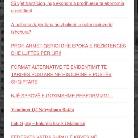
36 vjet tranzicion, nga ekonomia prodhuese te ekonomia
e përfitimit
A ndihmon krijimtaria në zbulimin e potencialeve të
fshehura?
PROF. AHMET QERIQI DHE EPOKA E REZISTENCЁS
DHE LUFTЁS PЁR LIRI!
FORMAT ALTERNATIVE TË EVIDENTIMIT TË
TARIFËS POSTARE NË HISTORINË E POSTËS
SHQIPTARE
NJË SPROVË E GUXIMSHME PERFORMIZMI…
𝐕𝐞𝐧𝐝𝐢𝐦𝐞𝐭 𝐐𝐞̈ 𝐍𝐝𝐫𝐲𝐬𝐡𝐮𝐚𝐧 𝐁𝐨𝐭𝐞̈𝐧
Lek Gjolaj – kalorësi fisnik i Malësisë
FEDERATA VATRA SHPALLË KRYESINË