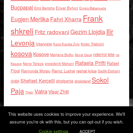
Buçpapaj
Enver Bytyci
Elmi Berisha
Ermira Babamusta
Frank
Eugjen Merlika
Fahri Xharra
shkreli
Ilir
Gezim Llojdia
Fritz radovani
Levonja
Interviste
Kolec Traboini
Keze Kozeta Zylo
kosova
Kosove
nderroi jete
Marjana Bulku
ne
Murat Gecaj
Rafaela Prifti
Rafael
Nene Tereza
Kosove
presidenti Nishani
Floqi
Raimonda Moisiu
Ramiz Lushaj
reshat kripa
Sadik Elshani
Sokol
Shefqet Kercelli
shqiperia
shqiptaret
SHBA
Paja
Vatra
Visar Zhiti
Thaci
This website uses cookies to improve your experience. We'll
assume you're ok with this, but you can opt-out if you wish.
Cookie settings
Log in
ACCEPT