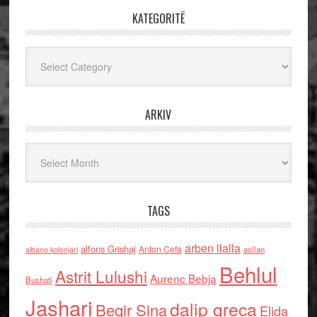
KATEGORITË
Kategoritë
ARKIV
Arkiv
TAGS
arben llalla
alfons Grishaj
Anton Cefa
asllan
albano kolonjari
Behlul
Astrit Lulushi
Aurenc Bebja
Bushati
Jashari
dalip greca
Beqir Sina
Elida