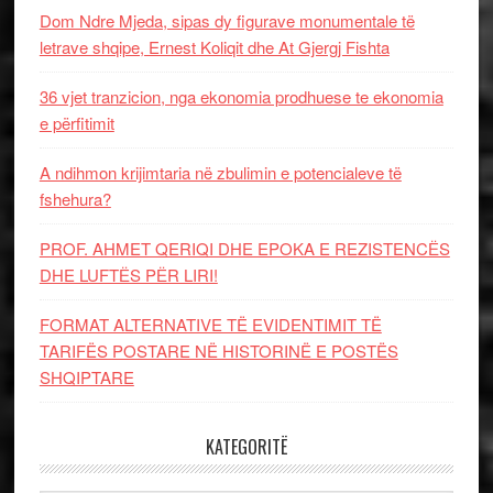
Dom Ndre Mjeda, sipas dy figurave monumentale të
letrave shqipe, Ernest Koliqit dhe At Gjergj Fishta
36 vjet tranzicion, nga ekonomia prodhuese te ekonomia
e përfitimit
A ndihmon krijimtaria në zbulimin e potencialeve të
fshehura?
PROF. AHMET QERIQI DHE EPOKA E REZISTENCЁS
DHE LUFTЁS PЁR LIRI!
FORMAT ALTERNATIVE TË EVIDENTIMIT TË
TARIFËS POSTARE NË HISTORINË E POSTËS
SHQIPTARE
KATEGORITË