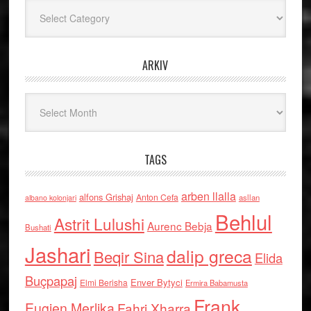
Kategoritë
ARKIV
Arkiv
TAGS
arben llalla
alfons Grishaj
Anton Cefa
asllan
albano kolonjari
Behlul
Astrit Lulushi
Aurenc Bebja
Bushati
Jashari
dalip greca
Beqir Sina
Elida
Buçpapaj
Enver Bytyci
Elmi Berisha
Ermira Babamusta
Frank
Eugjen Merlika
Fahri Xharra