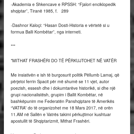
-Akademia e Shkencave e RPSSH: “Fjalori enciklopedik
shqiptar”, Tiranë 1985, f. 289
-Dashnor Kaloçi: “Hasan Dosti-Historia e vërtetë si u
formua Balli Kombëtar”, nga interneti.
***
*MITHAT FRASHËRI DO TË PËRKUJTOHET NË VATËR
Me insiativën e ish të burgosurit politik Pëllumb Lamaj, që
përjetoi ferrin Spacit për më shumë se 11 vjet, autor
poezish, essesh dhe i dokumtarëve historikë, si dhe një
grupi nacionalistësh, grupim i Ballit Kombëtar, në
bashkëpunim me Federatën Panshqiptare të Amerikës
“VATRA” do të organizohet me 18 Mars 2017, në orën
11.AM në Sallën e Vatrës takimi përkujtimor kushtuar
apostullit të Shqiptarizmit, Mithat Frashëri.