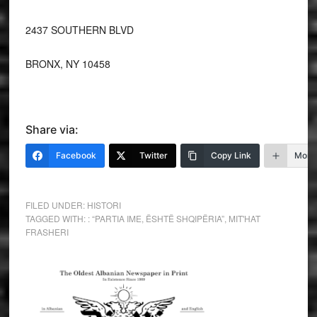
2437 SOUTHERN BLVD
BRONX, NY 10458
Share via:
Facebook
Twitter
Copy Link
More
FILED UNDER:
HISTORI
TAGGED WITH:
: “PARTIA IME
,
ËSHTË SHQIPËRIA”
,
MIT'HAT
FRASHERI