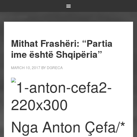
Mithat Frashëri: “Partia
ime është Shqipëria”
MARCH 10, 2017
BY
DGRECA
Nga Anton Çefa/*