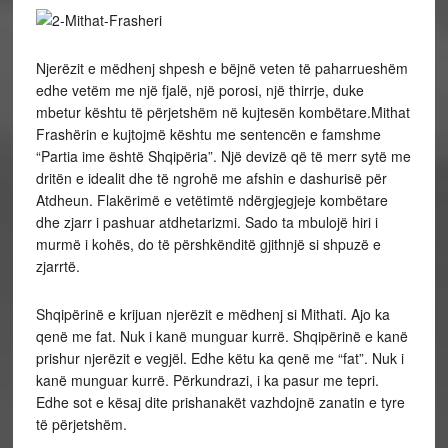
Njerëzit e mëdhenj shpesh e bëjnë veten të paharrueshëm
edhe vetëm me një fjalë, një porosi, një thirrje, duke
mbetur kështu të përjetshëm në kujtesën kombëtare.Mithat
Frashërin e kujtojmë kështu me sentencën e famshme
“Partia ime është Shqipëria”. Një devizë që të merr sytë me
dritën e idealit dhe të ngrohë me afshin e dashurisë për
Atdheun. Flakërimë e vetëtimtë ndërgjegjeje kombëtare
dhe zjarr i pashuar atdhetarizmi. Sado ta mbulojë hiri i
murmë i kohës, do të përshkënditë gjithnjë si shpuzë e
zjarrtë.
Shqipërinë e krijuan njerëzit e mëdhenj si Mithati. Ajo ka
qenë me fat. Nuk i kanë munguar kurrë. Shqipërinë e kanë
prishur njerëzit e vegjël. Edhe këtu ka qenë me “fat”. Nuk i
kanë munguar kurrë. Përkundrazi, i ka pasur me tepri.
Edhe sot e kësaj dite prishanakët vazhdojnë zanatin e tyre
të përjetshëm.