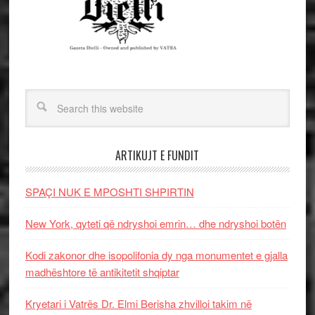
ARTIKUJT E FUNDIT
SPAÇI NUK E MPOSHTI SHPIRTIN
New York, qyteti që ndryshoi emrin… dhe ndryshoi botën
Kodi zakonor dhe isopolifonia dy nga monumentet e gjalla
madhështore të antikitetit shqiptar
Kryetari i Vatrës Dr. Elmi Berisha zhvilloi takim në