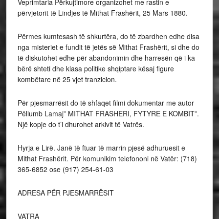
Veprimtaria Përkujtimore organizohet me rastin e
përvjetorit të Lindjes të Mithat Frashërit, 25 Mars 1880.
Përmes kumtesash të shkurtëra, do të zbardhen edhe disa
nga misteriet e fundit të jetës së Mithat Frashërit, si dhe do
të diskutohet edhe për abandonimin dhe harresën që i ka
bërë shteti dhe klasa politike shqiptare kësaj figure
kombëtare në 25 vjet tranzicion.
Për pjesmarrësit do të shfaqet filmi dokumentar me autor
Pëllumb Lamaj” MITHAT FRASHERI, FYTYRE E KOMBIT”.
Një kopje do t’i dhurohet arkivit të Vatrës.
Hyrja e Lirë. Janë të ftuar të marrin pjesë adhuruesit e
Mithat Frashërit. Për komunikim telefononi në Vatër: (718)
365-6852 ose (917) 254-61-03
ADRESA PËR PJESMARRËSIT
VATRA