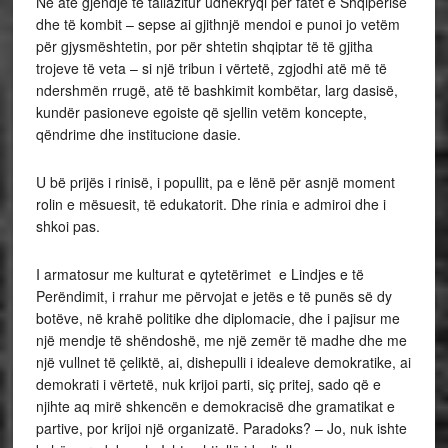
Në atë gjendje të tallazitur udhëkryqi për fatet e Shqipërisë
dhe të kombit – sepse ai gjithnjë mendoi e punoi jo vetëm
për gjysmështetin, por për shtetin shqiptar të të gjitha
trojeve të veta – si një tribun i vërtetë, zgjodhi atë më të
ndershmën rrugë, atë të bashkimit kombëtar, larg dasisë,
kundër pasioneve egoiste që sjellin vetëm koncepte,
qëndrime dhe institucione dasie.
U bë prijës i rinisë, i popullit, pa e lënë për asnjë moment
rolin e mësuesit, të edukatorit. Dhe rinia e admiroi dhe i
shkoi pas.
I armatosur me kulturat e qytetërimet e Lindjes e të
Perëndimit, i rrahur me përvojat e jetës e të punës së dy
botëve, në krahë politike dhe diplomacie, dhe i pajisur me
një mendje të shëndoshë, me një zemër të madhe dhe me
një vullnet të çeliktë, ai, dishepulli i idealeve demokratike, ai
demokrati i vërtetë, nuk krijoi parti, siç pritej, sado që e
njihte aq mirë shkencën e demokracisë dhe gramatikat e
partive, por krijoi një organizatë. Paradoks? – Jo, nuk ishte