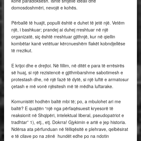
kohë paradoksesh. Ishte shtjellë ideali dhe
domosdoshmëri, nevojë e kohës.
Përballë të huajit, populli është e duhet të jetë një. Vetëm
një, i bashkuar; prandej ai duhej rreshtuar në një
organizatë, siç është rreshtuar gjithnjë, kur në qiellin
kombëtar kanë vetëtuar kërcnueshëm flakët kobndjellëse
të rrezikut.
E krijoi dhe e drejtoi. Në fillim, në ditët e para të errësirës
së huaj, si një rezistencë e gjithmbarshme sabotimesh e
protestash dhe, në një fazë të dytë, si një luftë e armatosur
çetash e më vonë njësitesh më të mëdha luftarake.
Komunistët hodhën baltë mbi të; po, a mbulohet ari me
baltë? E quajtën “një nga përfaqësuesit kryesorë të
reaksionit në Shqipëri, intelektual liberal, pseudopatriot e
tradhtar” 1), etj., etj. Dokrra! Gjykimin e artë e jep historia.
Ndërsa ata përfunduan në fëlliqësitë e plehrave, qelbësirat
e të cilave po na zënë hundët edhe po na ndotin