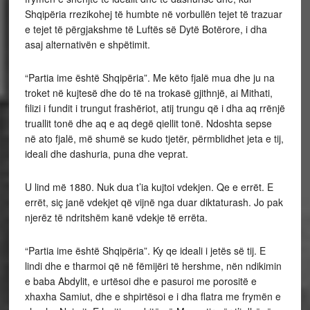
Shqipëria rrezikohej të humbte në vorbullën tejet të trazuar
e tejet të përgjakshme të Luftës së Dytë Botërore, i dha
asaj alternativën e shpëtimit.
“Partia ime është Shqipëria”. Me këto fjalë mua dhe ju na
troket në kujtesë dhe do të na trokasë gjithnjë, ai Mithati,
filizi i fundit i trungut frashëriot, atij trungu që i dha aq rrënjë
truallit tonë dhe aq e aq degë qiellit tonë. Ndoshta sepse
në ato fjalë, më shumë se kudo tjetër, përmblidhet jeta e tij,
ideali dhe dashuria, puna dhe veprat.
U lind më 1880. Nuk dua t’ia kujtoi vdekjen. Qe e errët. E
errët, siç janë vdekjet që vijnë nga duar diktaturash. Jo pak
njerëz të ndritshëm kanë vdekje të errëta.
“Partia ime është Shqipëria”. Ky qe ideali i jetës së tij. E
lindi dhe e tharmoi që në fëmijëri të hershme, nën ndikimin
e baba Abdylit, e urtësoi dhe e pasuroi me porositë e
xhaxha Samiut, dhe e shpirtësoi e i dha flatra me frymën e