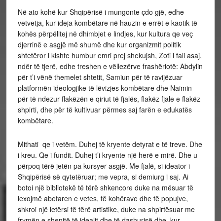
Në ato kohë kur Shqipërisë i mungonte çdo gjë, edhe
vetvetja, kur ideja kombëtare në hauzin e errët e kaotik të
kohës përpëlitej në dhimbjet e lindjes, kur kultura qe veç
djerrinë e asgjë më shumë dhe kur organizmit politik
shtetëror i kishte humbur emri prej shekujsh, Zoti i fali asaj,
ndër të tjerë, edhe treshen e vëllezërve frashëriotë: Abdylin
për t’i vënë themelet shtetit, Samiun për të ravijëzuar
platformën ideologjike të lëvizjes kombëtare dhe Naimin
për të ndezur flakëzën e qiriut të fjalës, flakëz fjale e flakëz
shpirti, dhe për të kultivuar përmes saj farën e edukatës
kombëtare.
Mithati qe i vetëm. Duhej të kryente detyrat e të treve. Dhe
i kreu. Qe i fundit. Duhej t’i kryente një herë e mirë. Dhe u
përpoq tërë jetën pa kursyer asgjë. Me fjalë, si ideator i
Shqipërisë së qytetëruar; me vepra, si demiurg i saj. Ai
botoi një bibliotekë të tërë shkencore duke na mësuar të
lexojmë abetaren e vetes, të kohërave dhe të popujve,
shkroi një letërsi të tërë artistike, duke na shpirtësuar me
frymën e shenjtë të idealit dhe të dashurisë dhe, kur