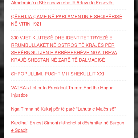
Akademinë e Shkencave dhe të Arteve të Kosovës
ÇËSHTJA ÇAME NË PARLAMENTIN E SHQIPËRISË
NË VITIN 1921
300 VJET KUJTESË DHE IDENTITET-TRYEZË E
RRUMBULLAKËT NË OSTROS TË KRAJËS PËR
SHPËRNGULJEN E ARBËRESHËVE NGA TREVA
KRAJË-SHESTAN NË ZARË TË DALMACISË
SHPOPULLIMI, PUSHTIMI I SHEKULLIT XXI
VATRA’s Letter to President Trump: End the Hague
Injustice
Nga Tirana në Kukaj për të parë “Lahuta e Malësisë”
Kardinali Ernest Simoni rikthehet si dëshmitar në Burgun
e Spaçit