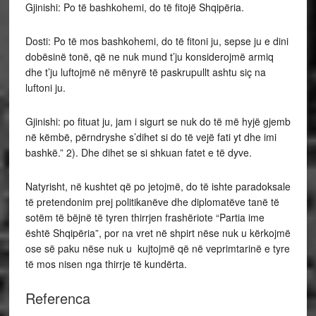
Gjinishi: Po të bashkohemi, do të fitojë Shqipëria.
Dosti: Po të mos bashkohemi, do të fitoni ju, sepse ju e dini
dobësinë tonë, që ne nuk mund t’ju konsiderojmë armiq
dhe t’ju luftojmë në mënyrë të paskrupullt ashtu siç na
luftoni ju.
Gjinishi: po fituat ju, jam i sigurt se nuk do të më hyjë gjemb
në këmbë, përndryshe s’dihet si do të vejë fati yt dhe imi
bashkë.” 2). Dhe dihet se si shkuan fatet e të dyve.
Natyrisht, në kushtet që po jetojmë, do të ishte paradoksale
të pretendonim prej politikanëve dhe diplomatëve tanë të
sotëm të bëjnë të tyren thirrjen frashëriote “Partia ime
është Shqipëria”, por na vret në shpirt nëse nuk u kërkojmë
ose së paku nëse nuk u kujtojmë që në veprimtarinë e tyre
të mos nisen nga thirrje të kundërta.
Referenca