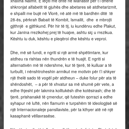
xhaxha Naimit. E leçiti me dritë në Manastir për t’i dhënë
shkronjat alfabetit të gjuhës dhe abetares së atdhetarizmit,
e shpalli me bujë në Vlorë, në atë më të bardhën ditë të
28-ës, përkrah Babait të Kombit, Ismailit, dhe e mbrojti
gjithnjë e gjithkund. Për hir të tij, iu kundërvu edhe Plakut,
kur Janina rrezikohej prej të huajve, ashtu siç u rrezikua.
Kështu iu duk, kështu e pleqëroi dhe kështu e veproi.
Dhe, më së fundi, e ngriti si një armë shpëtimtare, kur
atdheu ra rishtas nën thundrën e të huajit. E ngriti si
alternativën më të ndershme, kur të tjerë, të kulluar a të
turbullt, i nënshtroheshin armikut me motivin për t’i shkyer
një thelë sado të vogël për atdheun – duke folur për ata të
shëndoshët, – a për të xhvatur sa më shumë për vete, a
edhe thjesht për lakmira kolltukësh dhe kotësirash; dhe të
tjerë, prishanakë të çmendur, që futeshin qorrazi a edhe
syhapur në luftë, nën flamurin e turpshëm të ideologjisë së
një Internacionaleje pansllaviste, për ta kthyer atë në një
kasaphanë vëllavrasëse.