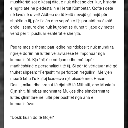
mushkëritë sot e kësaj dite, e nuk dihet se deri kur, historia
e ngriti atë në piedestalin e Heroit Kombëtar. Qoftë i qetë
në lavdinë e vet! Atdheu do të ketë nevojë gjithnjë për
shpirtin e tij, për fjalën dhe veprën e tij; por atdheu është
ende i sëmurë dhe nuk kujtohet se duhet t’i japë dy metër
vend për t’i pushuar eshtërat e shenjta.
Pse të mos e themi: pati edhe një “dobësi”: nuk mundi ta
ngrejë dorën në luftën vëllavrasëse të imponuar nga
komunistët. Kjo “hije” e ndriçon edhe më tepër
madhështinë e personalitetit të tij. Si për të vërtetuar atë që
thuhet shpesh: “Përjashtimi përforcon rregullin”. Më vjen
mbarë këtu t’u kujtoj lexuesve një bisedë mes Hasan
Dostit, mikut dhe krahut të djathtë të Mithatit, dhe Mustafa
Gjinishit, fill mbas mohimit të Mukjes dhe shndërrimit të
luftës çlirimtare në luftë për pushtet nga ana e
komunistëve:
“Dosti: kush do të fitojë?