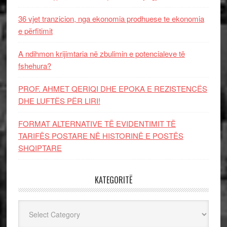
36 vjet tranzicion, nga ekonomia prodhuese te ekonomia
e përfitimit
A ndihmon krijimtaria në zbulimin e potencialeve të
fshehura?
PROF. AHMET QERIQI DHE EPOKA E REZISTENCЁS
DHE LUFTЁS PЁR LIRI!
FORMAT ALTERNATIVE TË EVIDENTIMIT TË
TARIFËS POSTARE NË HISTORINË E POSTËS
SHQIPTARE
KATEGORITË
Kategoritë