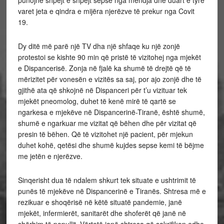
punojnë shpejt e shpejt sepse nga mendja dhe duart e tyre
varet jeta e qindra e mijëra njerëzve të prekur nga Covit
19.
Dy ditë më parë një TV dha një shfaqe ku një zonjë
protestoi se kishte 90 min që pristë të vizitohej nga mjekët
e Dispancerisë. Zonja në fjalë ka shumë të drejtë që të
mërizitet për vonesën e vizitës sa saj, por ajo zonjë dhe të
gjithë ata që shkojnë në Dispanceri për t’u vizituar tek
mjekët pneomolog, duhet të kenë mirë të qartë se
ngarkesa e mjekëve në Dispancerinë-Tiranë, është shumë,
shumë e ngarkuar me vizitat që bëhen dhe për vizitat që
presin të bëhen. Që të vizitohet një pacient, për mjekun
duhet kohë, qetësi dhe shumë kujdes sepse kemi të bëjme
me jetën e njerëzve.
Sinqerisht dua të ndalem shkurt tek situate e ushtrimit të
punës të mjekëve në Dispancerinë e Tiranës. Shtresa më e
rezikuar e shoqërisë në këtë situatë pandemie, janë
mjekët, infermierët, sanitarët dhe shoferët që janë në