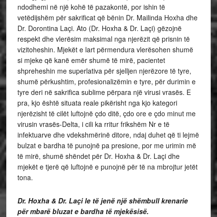
ndodhemi në një kohë të pazakontë, por ishin të
vetëdijshëm për sakrificat që bënin Dr. Mailinda Hoxha dhe
Dr. Dorontina Laçi. Ato (Dr. Hoxha & Dr. Laçi) gëzojnë
respekt dhe vlerësim maksimal nga njerëzit që prisnin të
vizitoheshin. Mjekët e lart përmendura vlerësohen shumë
si mjeke që kanë emër shumë të mirë, pacientet
shpreheshin me superlativa për sjelljen njerëzore të tyre,
shumë përkushtim, profesionalizëmin e tyre, për durimin e
tyre deri në sakrifica sublime përpara një virusi vrasës. E
pra, kjo është situata reale pikërisht nga kjo kategori
njerëzisht të cilët luftojnë çdo ditë, çdo ore e çdo minut me
virusin vrasës-Delta, i cili ka rritur frikshëm Nr e të
infektuarve dhe vdekshmërinë ditore, ndaj duhet që ti lejmë
bulzat e bardha të punojnë pa presione, por me urimin më
të mirë, shumë shëndet për Dr. Hoxha & Dr. Laçi dhe
mjekët e tjerë që luftojnë e punojnë për të na mbrojtur jetët
tona.
Dr. Hoxha & Dr. Laçi le të jenë një shëmbull krenarie
për mbarë bluzat e bardha të mjekësisë.