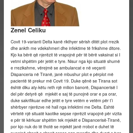
Zenel Celiku
Covit 19-varianti Delta kanë rikthyer sërish ditët plot rrezik
dhe ankth me vdekshmeri dhe infektime të frikshme ditore.
Kjo ka bërë që njerëzit të vrapojnë për të bërë vaksinat si I
vetmi shpëtim për jetët e tyre. Nisur nga kjo situatë shumë
e rrezikshme, vërejmë se ambulancat e në veçanti
Dispanceria në Tiranë, janë mbushur plot e përplot më
pacientë të prekur më Covit 19. Duke qënë se Tirana sot
është diku aty-këtu reth një milion banorë, Dispancerisë I
del për detyrë që mjekët e saj të punojnë orar e pa orar,
duke sakrifikuar edhe jetët e tyre vetëm e vetëm për t’i
shërbyer njerëzve në hall nga infektimi me Delta. Eshtë
vërtetë një situatë kaotike sepse njerëzit vrapojnë për vizita
e për të kërkuar shpëtim tek mjekët e Dispancerisë-Tiranë,
por kjo nuk do të thotë se mjekët janë rrobot e duhet të