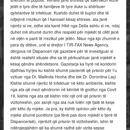
shërbim të popullit. Vërtetë janë shtresa që sakrifikon edhe
jetët e tyre dhe të familjeve të tyre duke iu shërbuer
qytetarëve të infektuar. Kushdo duhet të kuptoi dhe të
ndjejmë rrezikun që I kanoset kësaj shtrese, ata janë
njerëz si ne, edhe ata kanë frikë nga Delta ashtu si ne, ndaj
duhet më shumë durim dhe respekt për mjekët të cilët janë
në vijën e parë të rrezikut për jetën. Nisur nga kjo zhurmë e
para dy ditëve, unë si drejtor I TIR-FAX News Agency,
dërgova në Dispanceri një gazetare për të investiguar si
është realisht situate dhe sa të përkushtuar janë mjekët e
kësaj qëndre shëndetsore. Gazetarja ka hyrë në koridorin
djathtas hyrjes ku kishte shumë pacientë që prisnin për t’u
vzituar nga Dr. Mailinda Hoxha dhe tek Dr. Dorontina Laçi.
Kishte shumë njerëz të infektuar në këto ambiente, kishte
nga ata që mezi qëndronin në këmbë të goditur nga Covit
19, kishte nga ata që kishin mbi një orë që prisnin të
vizitoheshin, por asnjë nga ata nuk folën një fjalë të keqe
për këto dy mjeke. Ja pra, ky është opinion për këto dy
mjeke shumë punëtore (pa lënë pas dore mjekët e tjerë të
Dispancerisë), njerëzit që prisnin të vizitoheshin, ishin të
ndërgjegjshëm që ka shumë radhë për vizita sepse