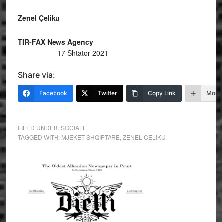
Zenel Çeliku
TIR-FAX News Agency
17 Shtator 2021
Share via:
Facebook
Twitter
Copy Link
More
FILED UNDER:
SOCIALE
TAGGED WITH:
MJEKET SHQIPTARE
,
ZENEL CELIKU