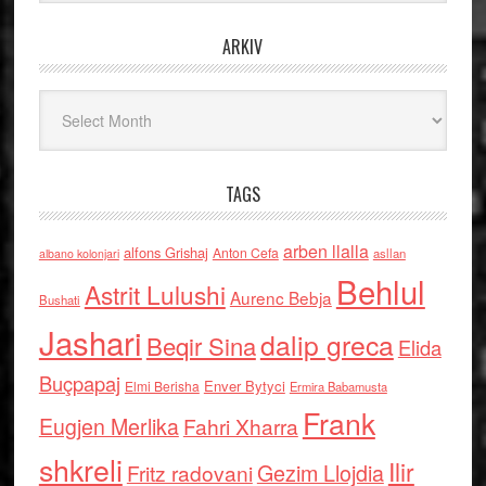
ARKIV
Arkiv
TAGS
arben llalla
alfons Grishaj
Anton Cefa
asllan
albano kolonjari
Behlul
Astrit Lulushi
Aurenc Bebja
Bushati
Jashari
dalip greca
Beqir Sina
Elida
Buçpapaj
Enver Bytyci
Elmi Berisha
Ermira Babamusta
Frank
Eugjen Merlika
Fahri Xharra
shkreli
Ilir
Gezim Llojdia
Fritz radovani