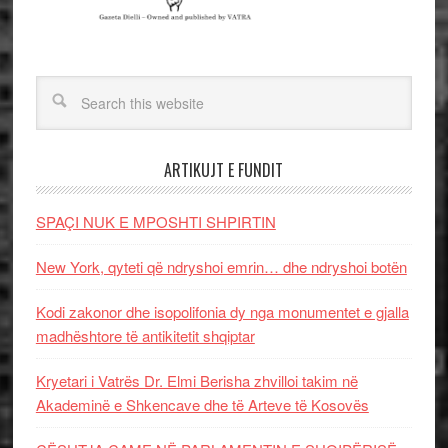
ARTIKUJT E FUNDIT
SPAÇI NUK E MPOSHTI SHPIRTIN
New York, qyteti që ndryshoi emrin… dhe ndryshoi botën
Kodi zakonor dhe isopolifonia dy nga monumentet e gjalla
madhështore të antikitetit shqiptar
Kryetari i Vatrës Dr. Elmi Berisha zhvilloi takim në
Akademinë e Shkencave dhe të Arteve të Kosovës