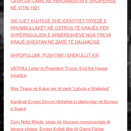
ÇËSHTJA ÇAME NË PARLAMENTIN E SHQIPËRISË
NË VITIN 1921
300 VJET KUJTESË DHE IDENTITET-TRYEZË E
RRUMBULLAKËT NË OSTROS TË KRAJËS PËR
SHPËRNGULJEN E ARBËRESHËVE NGA TREVA
KRAJË-SHESTAN NË ZARË TË DALMACISË
SHPOPULLIMI, PUSHTIMI I SHEKULLIT XXI
VATRA’s Letter to President Trump: End the Hague
Injustice
Nga Tirana në Kukaj për të parë “Lahuta e Malësisë”
Kardinali Ernest Simoni rikthehet si dëshmitar në Burgun
e Spaçit
Dom Ndre Mjeda, sipas dy figurave monumentale të
letrave shqipe, Ernest Koliqit dhe At Gjergj Fishta