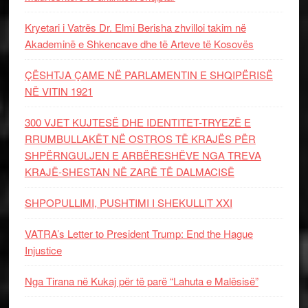
Kryetari i Vatrës Dr. Elmi Berisha zhvilloi takim në
Akademinë e Shkencave dhe të Arteve të Kosovës
ÇËSHTJA ÇAME NË PARLAMENTIN E SHQIPËRISË
NË VITIN 1921
300 VJET KUJTESË DHE IDENTITET-TRYEZË E
RRUMBULLAKËT NË OSTROS TË KRAJËS PËR
SHPËRNGULJEN E ARBËRESHËVE NGA TREVA
KRAJË-SHESTAN NË ZARË TË DALMACISË
SHPOPULLIMI, PUSHTIMI I SHEKULLIT XXI
VATRA’s Letter to President Trump: End the Hague
Injustice
Nga Tirana në Kukaj për të parë “Lahuta e Malësisë”