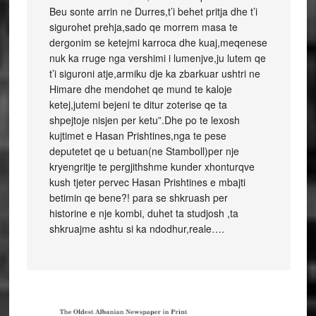
Beu sonte arrin ne Durres,t’i behet pritja dhe t’i
sigurohet prehja,sado qe morrem masa te
dergonim se ketejmi karroca dhe kuaj,meqenese
nuk ka rruge nga vershimi i lumenjve,ju lutem qe
t’i siguroni atje,armiku dje ka zbarkuar ushtri ne
Himare dhe mendohet qe mund te kaloje
ketej,jutemi bejeni te ditur zoterise qe ta
shpejtoje nisjen per ketu”.Dhe po te lexosh
kujtimet e Hasan Prishtines,nga te pese
deputetet qe u betuan(ne Stamboll)per nje
kryengritje te pergjithshme kunder xhonturqve
kush tjeter pervec Hasan Prishtines e mbajti
betimin qe bene?! para se shkruash per
historine e nje kombi, duhet ta studjosh ,ta
shkruajme ashtu si ka ndodhur,reale….