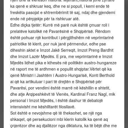
ka qenë e shkruar keq, dhe ne si popull, i kemi ende të
freskëta pasojat e shtrembërimit të saj, ndaj dhe gjendemi
ende në përpjekje për ta rishkruar atë.
Edhe diçka tjetër: Kurrë më parë nuk është çmuar roli i
prelatëve katolikë në Pavarësinë e Shqipërisë. Rëndom
është pohuar një kontribut i përgjithshëm në veprimtarinë
patriotike të klerit, por nuk janë përmendur, edhe pse
diheshin aktet e Imzot Jakë Serreqit, Imzot Preng Bardhit
dhe Imzot Lazër Mjedës. E pra, me veprimtarinë e Imzot
Mjedës lidhet pika e kthesës në politikën austro-hungareze
në raport me të ardhmen e popullit shqiptar.Vërtet që ka
qenë Ministri i Jashtëm i Austro-Hungarisë, Konti Berthold
ai që ka artikuluar i pari të drejtën e Shqipërisë për
Pavarësi, por vendimi është marrë në këshillin e shtetit,
dhe atje Arqipeshkëvit të Vienës, Kardinal Franz Nagl, mik
personal i Imzot Mjedës, i është dashur të debatojë
intensivisht me këshilltarët filosllavë.
Sot është e nevojshme që të theksohet, se një nga
shkaqet, që persekucioni mbi klerin katolik ka qenë aq
çnjerëzor dhe aq djallëzor nga diktatura, ka të bëjë dhe me