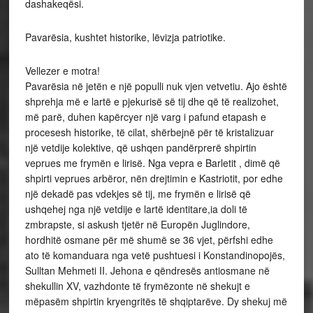
dashakeqësi.
Pavarësia, kushtet historike, lëvizja patriotike.
Vellezer e motra!
Pavarësia në jetën e një populli nuk vjen vetvetiu. Ajo është
shprehja më e lartë e pjekurisë së tij dhe që të realizohet,
më parë, duhen kapërcyer një varg i pafund etapash e
procesesh historike, të cilat, shërbejnë për të kristalizuar
një vetdije kolektive, që ushqen pandërprerë shpirtin
veprues me frymën e lirisë. Nga vepra e Barletit , dimë që
shpirti veprues arbëror, nën drejtimin e Kastriotit, por edhe
një dekadë pas vdekjes së tij, me frymën e lirisë që
ushqehej nga një vetdije e lartë identitare,ia doli të
zmbrapste, si askush tjetër në Europën Juglindore,
hordhitë osmane për më shumë se 36 vjet, përfshi edhe
ato të komanduara nga vetë pushtuesi i Konstandinopojës,
Sulltan Mehmeti II. Jehona e qëndresës antiosmane në
shekullin XV, vazhdonte të frymëzonte në shekujt e
mëpasëm shpirtin kryengritës të shqiptarëve. Dy shekuj më