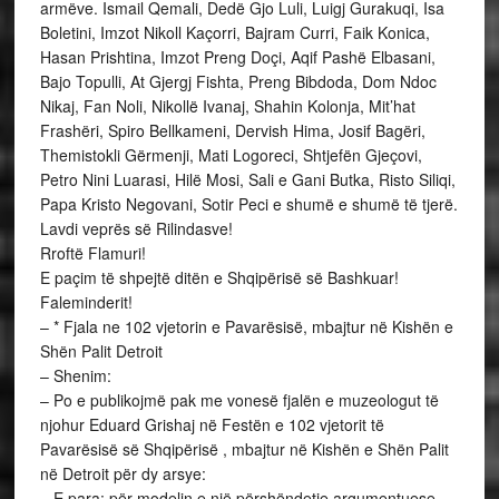
armëve. Ismail Qemali, Dedë Gjo Luli, Luigj Gurakuqi, Isa
Boletini, Imzot Nikoll Kaçorri, Bajram Curri, Faik Konica,
Hasan Prishtina, Imzot Preng Doçi, Aqif Pashë Elbasani,
Bajo Topulli, At Gjergj Fishta, Preng Bibdoda, Dom Ndoc
Nikaj, Fan Noli, Nikollë Ivanaj, Shahin Kolonja, Mit’hat
Frashëri, Spiro Bellkameni, Dervish Hima, Josif Bagëri,
Themistokli Gërmenji, Mati Logoreci, Shtjefën Gjeçovi,
Petro Nini Luarasi, Hilë Mosi, Sali e Gani Butka, Risto Siliqi,
Papa Kristo Negovani, Sotir Peci e shumë e shumë të tjerë.
Lavdi veprës së Rilindasve!
Rroftë Flamuri!
E paçim të shpejtë ditën e Shqipërisë së Bashkuar!
Faleminderit!
– * Fjala ne 102 vjetorin e Pavarësisë, mbajtur në Kishën e
Shën Palit Detroit
– Shenim:
– Po e publikojmë pak me vonesë fjalën e muzeologut të
njohur Eduard Grishaj në Festën e 102 vjetorit të
Pavarësisë së Shqipërisë , mbajtur në Kishën e Shën Palit
në Detroit për dy arsye:
– E para: për modelin e një përshëndetje argumentuese