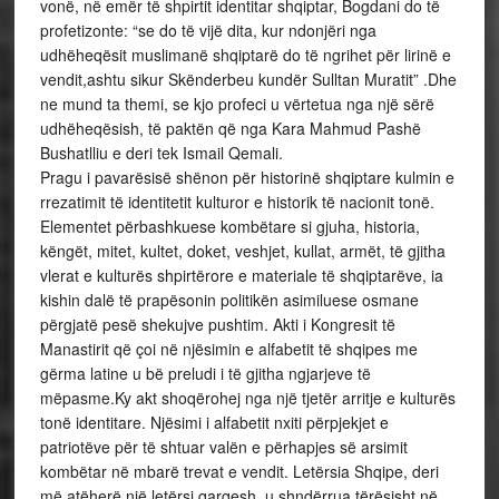
vonë, në emër të shpirtit identitar shqiptar, Bogdani do të
profetizonte: “se do të vijë dita, kur ndonjëri nga
udhëheqësit muslimanë shqiptarë do të ngrihet për lirinë e
vendit,ashtu sikur Skënderbeu kundër Sulltan Muratit” .Dhe
ne mund ta themi, se kjo profeci u vërtetua nga një sërë
udhëheqësish, të paktën që nga Kara Mahmud Pashë
Bushatlliu e deri tek Ismail Qemali.
Pragu i pavarësisë shënon për historinë shqiptare kulmin e
rrezatimit të identitetit kulturor e historik të nacionit tonë.
Elementet përbashkuese kombëtare si gjuha, historia,
këngët, mitet, kultet, doket, veshjet, kullat, armët, të gjitha
vlerat e kulturës shpirtërore e materiale të shqiptarëve, ia
kishin dalë të prapësonin politikën asimiluese osmane
përgjatë pesë shekujve pushtim. Akti i Kongresit të
Manastirit që çoi në njësimin e alfabetit të shqipes me
gërma latine u bë preludi i të gjitha ngjarjeve të
mëpasme.Ky akt shoqërohej nga një tjetër arritje e kulturës
tonë identitare. Njësimi i alfabetit nxiti përpjekjet e
patriotëve për të shtuar valën e përhapjes së arsimit
kombëtar në mbarë trevat e vendit. Letërsia Shqipe, deri
më atëherë një letërsi qarqesh, u shndërrua tërësisht në