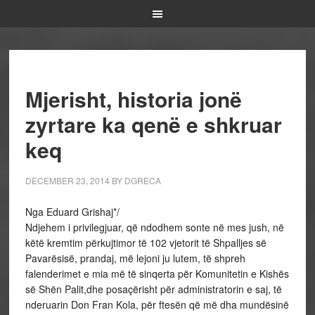
Mjerisht, historia jonë
zyrtare ka qenë e shkruar
keq
DECEMBER 23, 2014
BY
DGRECA
Nga Eduard Grishaj*/
Ndjehem i privilegjuar, që ndodhem sonte në mes jush, në
këtë kremtim përkujtimor të 102 vjetorit të Shpalljes së
Pavarësisë, prandaj, më lejoni ju lutem, të shpreh
falenderimet e mia më të sinqerta për Komunitetin e Kishës
së Shën Palit,dhe posaçërisht për administratorin e saj, të
nderuarin Don Fran Kola, për ftesën që më dha mundësinë