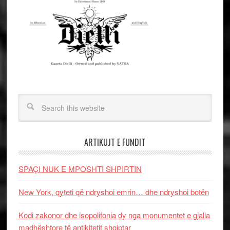
ARTIKUJT E FUNDIT
SPAÇI NUK E MPOSHTI SHPIRTIN
New York, qyteti që ndryshoi emrin… dhe ndryshoi botën
Kodi zakonor dhe isopolifonia dy nga monumentet e gjalla
madhështore të antikitetit shqiptar