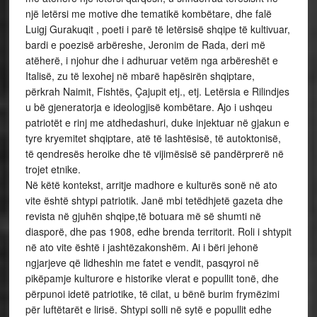
një letërsi me motive dhe tematikë kombëtare, dhe falë
Luigj Gurakuqit , poeti i parë të letërsisë shqipe të kultivuar,
bardi e poezisë arbëreshe, Jeronim de Rada, deri më
atëherë, i njohur dhe i adhuruar vetëm nga arbëreshët e
Italisë, zu të lexohej në mbarë hapësirën shqiptare,
përkrah Naimit, Fishtës, Çajupit etj., etj. Letërsia e Rilindjes
u bë gjeneratorja e ideologjisë kombëtare. Ajo i ushqeu
patriotët e rinj me atdhedashuri, duke injektuar në gjakun e
tyre kryemitet shqiptare, atë të lashtësisë, të autoktonisë,
të qendresës heroike dhe të vijimësisë së pandërprerë në
trojet etnike.
Në këtë kontekst, arritje madhore e kulturës sonë në ato
vite është shtypi patriotik. Janë mbi tetëdhjetë gazeta dhe
revista në gjuhën shqipe,të botuara më së shumti në
diasporë, dhe pas 1908, edhe brenda territorit. Roli i shtypit
në ato vite është i jashtëzakonshëm. Ai i bëri jehonë
ngjarjeve që lidheshin me fatet e vendit, pasqyroi në
pikëpamje kulturore e historike vlerat e popullit tonë, dhe
përpunoi idetë patriotike, të cilat, u bënë burim frymëzimi
për luftëtarët e lirisë. Shtypi solli në sytë e popullit edhe