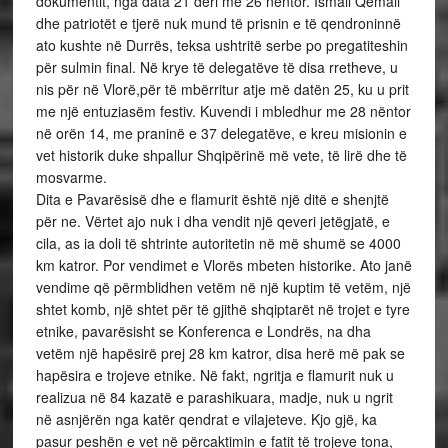
dokumentit, nga data 21 deri më 26 nëntor. Ismail Qemali
dhe patriotët e tjerë nuk mund të prisnin e të qendroninnë
ato kushte në Durrës, teksa ushtritë serbe po pregatiteshin
për sulmin final. Në krye të delegatëve të disa rretheve, u
nis për në Vlorë,për të mbërritur atje më datën 25, ku u prit
me një entuziasëm festiv. Kuvendi i mbledhur me 28 nëntor
në orën 14, me praninë e 37 delegatëve, e kreu misionin e
vet historik duke shpallur Shqipërinë më vete, të lirë dhe të
mosvarme.
Dita e Pavarësisë dhe e flamurit është një ditë e shenjtë
për ne. Vërtet ajo nuk i dha vendit një qeveri jetëgjatë, e
cila, as ia doli të shtrinte autoritetin në më shumë se 4000
km katror. Por vendimet e Vlorës mbeten historike. Ato janë
vendime që përmblidhen vetëm në një kuptim të vetëm, një
shtet komb, një shtet për të gjithë shqiptarët në trojet e tyre
etnike, pavarësisht se Konferenca e Londrës, na dha
vetëm një hapësirë prej 28 km katror, disa herë më pak se
hapësira e trojeve etnike. Në fakt, ngritja e flamurit nuk u
realizua në 84 kazatë e parashikuara, madje, nuk u ngrit
në asnjërën nga katër qendrat e vilajeteve. Kjo gjë, ka
pasur peshën e vet në përcaktimin e fatit të trojeve tona,