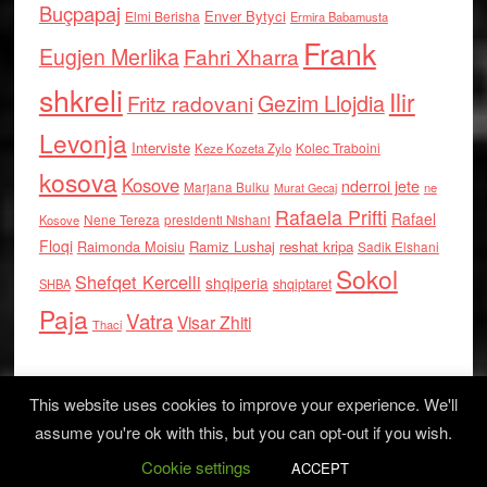
Buçpapaj
Enver Bytyci
Elmi Berisha
Ermira Babamusta
Frank
Eugjen Merlika
Fahri Xharra
shkreli
Ilir
Gezim Llojdia
Fritz radovani
Levonja
Interviste
Kolec Traboini
Keze Kozeta Zylo
kosova
Kosove
nderroi jete
Marjana Bulku
ne
Murat Gecaj
Rafaela Prifti
Rafael
Nene Tereza
Kosove
presidenti Nishani
Floqi
Raimonda Moisiu
Ramiz Lushaj
reshat kripa
Sadik Elshani
Sokol
Shefqet Kercelli
shqiperia
shqiptaret
SHBA
Paja
Vatra
Visar Zhiti
Thaci
This website uses cookies to improve your experience. We'll
assume you're ok with this, but you can opt-out if you wish.
Cookie settings
Log in
ACCEPT