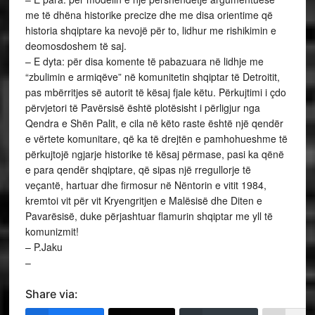
me të dhëna historike precize dhe me disa orientime që
historia shqiptare ka nevojë për to, lidhur me rishikimin e
deomosdoshem të saj.
– E dyta: për disa komente të pabazuara në lidhje me
“zbulimin e armiqëve” në komunitetin shqiptar të Detroitit,
pas mbërritjes së autorit të kësaj fjale këtu. Përkujtimi i çdo
përvjetori të Pavërsisë është plotësisht i përligjur nga
Qendra e Shën Palit, e cila në këto raste është një qendër
e vërtete komunitare, që ka të drejtën e pamhohueshme të
përkujtojë ngjarje historike të kësaj përmase, pasi ka qënë
e para qendër shqiptare, që sipas një rregullorje të
veçantë, hartuar dhe firmosur në Nëntorin e vitit 1984,
kremtoi vit për vit Kryengritjen e Malësisë dhe Diten e
Pavarësisë, duke përjashtuar flamurin shqiptar me yll të
komunizmit!
– P.Jaku
–
Share via: