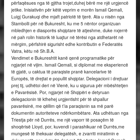
përfaqësues nga të gjitha trojet,duhej bërë me një urgjencë
jetike. Inisiativën për këtë veprim e morën Ismail Qemali,
Luigj Gurakuqi dhe mjaft patriotë të tjerë. Ata u nisën nga
Stambolli për në Bukuresht, ku me 5 nëntor organizuan
mbledhjen e diasporës shqiptare të atjeshme, duke nxjerrë
në pah rolin historik të luajtur në tërësi nga atdhetarët në
mërgim, përfshirë sigurisht edhe kontributin e Federatës
Vatra, këtu në Sh.B.A.
Vendimet e Bukureshtit kanë qenë programatike për
ngjarjet në vijim. Ismail Qemali, si diplomat me eksperiencë
të gjatë, u caktua të paraqiste pranë kancelarive të
Europës, të drejtat e popullit shqiptar. Delegacioni i drejtuar
prej tij, udhëtoi deri në Vienë, ku u sigurua për mbështetjen
e Pavarësisë. Por, ngjarjet në Shqipëri e detyruan
delegacionin të kthehej urgjentisht për të shpallur
pavarësinë, me qëllim që t’ia paraqisnin sa më parë
dokumentin autoriteteve ndërkombëtare. Ata udhëtuan nga
Triestja për në Durrës, me një vaporr të posaçëm të
shoqërisë Lloyd, por, kuvendi i parashikuar në Durrës,me
mungesë të theksuar delegatësh, e zvarriti miratimin e