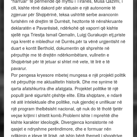
“harruar” të përmendë që myftiu i Tiranës, Musa Qazimi, i
cili, kishte rënë dakord për statusin e një autonomie të
zgjeruar për Shqipërinë, teksa ushtritë serbe avanconin
furishëm në drejtim të Durrësit, hezitonte të nënshkruante
deklaratën e Pavarësisë, ndërkohë që vaporri që kishte
sjellë nga Triestja Ismail Qemalin, Luigj Gurakuqin etj,priste
nga krerët e mbledhur në Durrës,për ta vënë urgjentisht në
duart e kontit Berthold, dokumentin që shprehte në
përputhje me të drejtën ndërkombëtare, vullnetin e
Shqipërisë për të jetuar si shtet më vete, të lirë e të
pavarur.
Por pengesa kryesore mbetej mungesa e një projekti politik
në përputhje me aktualitetin historik. Dhe me synime të
qarta afatshkurtra dhe afatgjata. Projektet politike të një
populli janë sigurisht çështje elite. Elita shqiptare, e ndarë
në atë intelektuale dhe politike, nuk gjendej e unifikuar në
një program thelbësisht nacional, që nuk do të thotë tjetër
veçse krijimi i shtetit komb.Problemi ishte i mprehtë dhe
kishte karakter ideologjik. Divergjenca konsistonte në
qasjet e ndryshme perëndimore, dhe e formuar nën
ndikimin e ideve të lirisë, që ishin bërë themeli i shoqërive