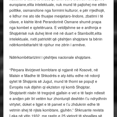
europiane,elita intelektuale, nuk mund të pajtohej me elitën
politike, osmanofone nga formimi kulturor, e për rrjedhojë,
e lidhur me ato ide thuajse mesjetaro-lindore, zbatimi i të
cilave, e kishte lënë Perandorinë Osmane shumë prapa
nga kombet e qytetëruara. E vetdijshme se e ardhmja e
Shqipërisë nuk duhej lënë më në duart e Stambollit,elita
intelektuale, nxiti patriotët që çështjen shqiptare ta bënin
ndërkombëtarisht të njohur me zërin i armëve.
Ndërkombëtarizimi i çështjes nacionale shqiptare.
“Përpara lëvizjevet kombtare qi ngjanë në Kosovë, në
Malsin e Madhe të Shkodrës e aty-këtu edhe në ndonji
qytet të Shqipnis së Jugut, mund të thomi se popujt e
Evropës nuk dijshin qi ekziston nji komb Shqiptar.
Shqiptarët nisën të tregojnë gjallsin e vet e të faqin ndiesit
e andjen për liri vetëm kur zhonturqit deshtën t’u ndrydhnin
virtytet, doket e ligjet e të parvet e t’u zhduknin edhe të
vetmin shej të njisis kombtare, gjuhën.” Shkruante revista
Leka në vitin 1932, me rastin e 25 vjetorit të shpalljes së