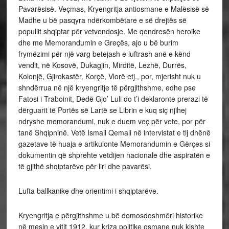
Pavarësisë. Veçmas, Kryengritja antiosmane e Malësisë së
Madhe u bë pasqyra ndërkombëtare e së drejtës së
popullit shqiptar për vetvendosje. Me qendresën heroike
dhe me Memorandumin e Greçës, ajo u bë burim
frymëzimi për një varg betejash e luftrash anë e kënd
vendit, në Kosovë, Dukagjin, Mirditë, Lezhë, Durrës,
Kolonjë, Gjirokastër, Korçë, Vlorë etj., por, mjerisht nuk u
shndërrua në një kryengritje të përgjithshme, edhe pse
Fatosi i Traboinit, Dedë Gjo’ Luli do t’i deklaronte prerazi të
dërguarit të Portës së Lartë se Librin e kuq siç njihej
ndryshe memorandumi, nuk e duem veç për vete, por për
tanë Shqipninë. Vetë Ismail Qemali në intervistat e tij dhënë
gazetave të huaja e artikulonte Memorandumin e Gërçes si
dokumentin që shprehte vetdijen nacionale dhe aspiratën e
të gjithë shqiptarëve për liri dhe pavarësi.
Lufta ballkanike dhe orientimi i shqiptarëve.
Kryengritja e përgjithshme u bë domosdoshmëri historike
në mesin e vitit 1912, kur kriza politike osmane nuk kishte