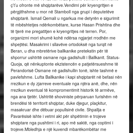
ç’t’u ofronte më shqiptarëve.Vendimi për kryengritjen e
përgjithshme u mor në Stamboll nga grupi i deputetëve
shqiptarë. Ismail Qemali u ngarkua me detyrën e sigurimit
të mbështetjes ndërkombëtare, kurse Hasan Prishtina dhe
të tjerë me pregatitjen e kryengritjes në terren. Por,
organizmi mori shumë kohë ndërsa ngjarjet rrodhën me
shpejtësi. Masakrimi i sllavëve ortodoksë nga turqit në
Beran, u dha mbretërive ballkanike pretekstin për të
shporrur ushtritë osmane nga gadishulli i Ballkanit. Status-
Quoja, që nënkuptonte ekzistencën e patjetërsueshme të
Perandorisë Osmane në gadishullin tonë, ishte tashmë e
pavlefshme. Lufta Ballkanike i kapi shqiptarët në befasi nën
rrezikun e dy zjarreve eventuale nga njëra anë, dhe, nën
rrezikun eventual të kompromentimit historik të armëve,
nga ana tjetër. Ushtritë shoviniste përparuan furishëm në
brendësi të territorit shqiptar, duke djegur, plaçkitur,
masakruar dhe dëbuar popullsinë civile. Shpallja e
Pavarësisë ishte i vetmi akt për shpëtimin e trojeve
shqiptare nga pushtimi i ri, apo më saktë, nga coptimi i
trojeve.Mbledhja e një kuvendi mbarëkombëtar me