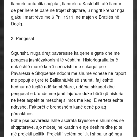
flamurin autentik shqiptar, flamurin e Kastriotit, atë flamur
që për herë të parë në trojet shqiptare, u ringrit krenar nga
gjaku i martirëve me 6 Prill 1911, në majën e Bratilës në
Deçiq.
2. Pengesat
Sigurisht, rruga drejt pavarësisë ka qenë e gjatë dhe me
pengesa jashtëzakonisht të vështira. Historiografia jonë
nuk është marrë kurrë seriozisht me shkaqet pse
Pavarësia e Shqipërisë ndodhi me shumë vonesë në raport
me popujt e tjerë të Ballkanit.Më së shumti, faji është
hedhur në fuqitë ndërkombëtare, ndërsa shkaqet dhe
pengesat e brendshme janë injoruar duke bërë që historia
në këtë aspekt të mësohej si mos më keq. E vërteta është
ndryshe. Faktorët e brendshëm kanë qenë po aq
përcaktues.
Edhe pse pavarësia ishte aspirata kryesore e shumicës së
shqiptarëve, ajo mbetej në kuadrin e një dëshire dhe jo të
një projekti politik. Projekti i vetëm politik i shpallur që nga