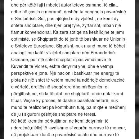
dhe për këtë faji i mbetet autoriteteve osmane, të cilat,
edhe në çastin e mbramë, deshën ta pengonin pavarësinë
e Shqipërisë. Sot, pas njëqind e dy vjetësh, ne kemi dy
shtete shqiptare, dhe njëri prej tyre, zyrtarisht, mban një
flamur konvencional. Ka zëra sot që na këshillojnë të jemi
optimistë, se Shqiptarët do të jenë të bashkuar në Unionin
e Shteteve Europiane. Sigurisht, nuk mund mund të bëhet
analogji me katër vilajetet shqiptare nën Perandorinë
Osmane, por një shtet shqiptar sipas vendimeve të
Kuvendit të Vlorës, është detyrimi ynë, dhe e vetmja
perspektivë e jona. Një nacion i bashkuar me energji të
plota në një shtet të vetëm mund ta ndërtojë demokracinë
e vërtetë, drejtësinë shoqërore dhe mirëqenien e
përgjithshme, sfida të cilat, ne shqiptarët ende nuk i kemi
fituar. Veçse ky proces, të dashur bashkatdhetarë, nuk
mund të realizohet pa kontributin tuaj, pa miqtë e mëdhenj
që ju i siguroni çështjes shqiptare në tërësi.
Në këtë kremtim përkujtimor, ne kemi detyrimin të
nderojmë,njëlloj të lavdishme si veprën burrave të mençur,
që projektuan idenë e pavarësisë ashtu dhe burrave të