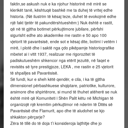
faktin,se askush nuk e ka njohur historinë më mirë se
klerikët tanë, kështuqë bashkë me ta duhej të vritej edhe
historia. (Në ilustrim të kësaj teze, duhet të evokojmë edhe
një fakt tjetër të pakundërshtueshëm:) Nuk është e rastit,
që në të gjitha botimet përkujtimore jubilare, përfshi
sigurisht edhe ato akademike me rastin e 50 apo 100
vjetorit të pavarësisë, ende sot e kësaj dite, botimi i vetëm i
mirë, i plotë dhe i saktë nga çdo pikëpamje historiografike
mbetet ai i vitit 1937, realizuar me rigorozitet të
padiskutueshëm shkencor nga etërit jezuitë, në faqet e
revistës së tyre prestigjoze, LEKA , me rastin e 25 vjetorit
të shpalljes së Pavarësisë.
Së fundi, kur e sheh këtë qendër, e cila, i ka të gjitha
dimensionet përbashkuese shqiptare, patriotike, kulturore,
arsimore dhe shpirtërore, si mund të thuhet atëherë se nuk
është mirë që Komuniteti i Shën Palit këtu në Michigan të
organizojë një kremtim përkujtimor në nderim të Ditës së
Pavarësisë dhe Flamurit, apo dhe të aludohet se kjo
shkakton përçarje?
Zëra të tillë do të doja t’i konsideroja lajthitje dhe jo