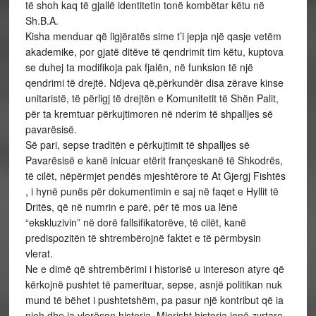
të shoh kaq të gjallë identitetin tonë kombëtar këtu në
Sh.B.A.
Kisha menduar që ligjëratës sime t’i jepja një qasje vetëm
akademike, por gjatë ditëve të qendrimit tim këtu, kuptova
se duhej ta modifikoja pak fjalën, në funksion të një
qendrimi të drejtë. Ndjeva që,përkundër disa zërave kinse
unitaristë, të përligj të drejtën e Komunitetit të Shën Palit,
për ta kremtuar përkujtimoren në nderim të shpalljes së
pavarësisë.
Së pari, sepse traditën e përkujtimit të shpalljes së
Pavarësisë e kanë inicuar etërit françeskanë të Shkodrës,
të cilët, nëpërmjet pendës mjeshtërore të At Gjergj Fishtës
, i hynë punës për dokumentimin e saj në faqet e Hyllit të
Dritës, që në numrin e parë, për të mos ua lënë
“ekskluzivin” në dorë fallsifikatorëve, të cilët, kanë
predispozitën të shtrembërojnë faktet e të përmbysin
vlerat.
Ne e dimë që shtrembërimi i historisë u intereson atyre që
kërkojnë pushtet të pamerituar, sepse, asnjë politikan nuk
mund të bëhet i pushtetshëm, pa pasur një kontribut që ia
njeh dhe ia vlerëson historia. Mjerisht,historia jonë zyrtare