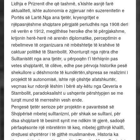
Lidhja e Prizrenit dhe që tashmë, s’kishte asnjë farë
aktualiteti, ishte autonomia e zgjeruar nën suzerenitetin e
Portës së Lartë.Nga ana tjetër, kryengritjet e
njëpasnjëshme shqiptare përgjatë periudhës nga 1908 deri
në verën e 1912, megjithëse heroike dhe të përgjakshme,
krijonin herë-herë në arenën diplomatike, perceptimin e
rebelimeve të organizuara në mbështetje të krahëve të
caktuar politikë të Stambollit. Xhonturqit nga njëra dhe
Sulltanistët nga ana tjetër, u përpoqën t’i tërhiqnin pas
vetes shqiptarët, të cilëve, edhe pse përvoja historike pesë
shekullore u dëshmonte të kundërtën,shpresa se realizimi i
projektit të autonomisë, ishte një çështje afatshkurtër,
veçmas kur ndonjë lëshim i bërë aty-këtu nga Qeveria e
Stambollit, paradoksalisht u ushqente përshtypjen se me
turqit mund të merreshin vesh ende.
Pengesë tjetër serioze për projektin e pavarësisë së
Shqipërisë mbetej sulltanizmi, për shkak se sulltani, për
disa shqiptarë të besimit synit me ndikim të gjerë, sadoqë
përfaqësonte një mbretërim të keq, mbetej gjithnjë khalifi,
drejtuesi shpirtëror i të gjithë muslimanëve. Historia ka