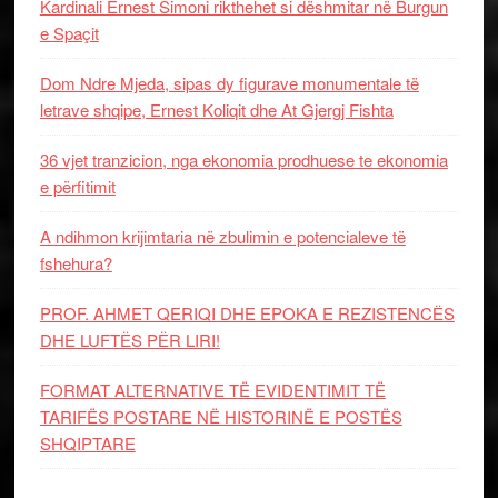
Kardinali Ernest Simoni rikthehet si dëshmitar në Burgun
e Spaçit
Dom Ndre Mjeda, sipas dy figurave monumentale të
letrave shqipe, Ernest Koliqit dhe At Gjergj Fishta
36 vjet tranzicion, nga ekonomia prodhuese te ekonomia
e përfitimit
A ndihmon krijimtaria në zbulimin e potencialeve të
fshehura?
PROF. AHMET QERIQI DHE EPOKA E REZISTENCЁS
DHE LUFTЁS PЁR LIRI!
FORMAT ALTERNATIVE TË EVIDENTIMIT TË
TARIFËS POSTARE NË HISTORINË E POSTËS
SHQIPTARE