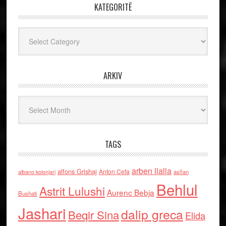
KATEGORITË
Kategoritë
ARKIV
Arkiv
TAGS
arben llalla
alfons Grishaj
Anton Cefa
asllan
albano kolonjari
Behlul
Astrit Lulushi
Aurenc Bebja
Bushati
Jashari
dalip greca
Beqir Sina
Elida