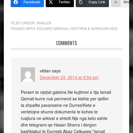
Facebook
Twitter
Copy Link
More
FILED UNDER:
ANALIZA
TAGGED WITH:
EDUARD GRISHAJ
,
HISTORIA E SHKRUAR KEQ
COMMENTS
vildan
says
December 23, 2014 at 9:54 pm
Perseri te njejtat gabime.Ne kujtimet e tija Ismail
Qemali kurre nuk permend se kishte per qellim
ta shpallte pavaresine ne Durres!Kete e
vertetojne shume dokumenta te kohes te
ruajtura ne arkivat e shtetit.Nje nga keto eshte
dhe telegrami qe Hasan Sharra i dergon
bashkiakut te Durresit,Abaz Celkupes:”Ismail