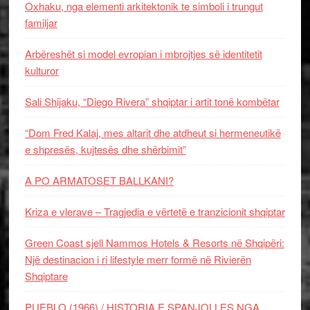
Oxhaku, nga elementi arkitektonik te simboli i trungut
familjar
Arbëreshët si model evropian i mbrojtjes së identitetit
kulturor
Sali Shijaku, “Diego Rivera” shqiptar i artit tonë kombëtar
“Dom Fred Kalaj, mes altarit dhe atdheut si hermeneutikë
e shpresës, kujtesës dhe shërbimit”
A PO ARMATOSET BALLKANI?
Kriza e vlerave – Tragjedia e vërtetë e tranzicionit shqiptar
Green Coast sjell Nammos Hotels & Resorts në Shqipëri:
Një destinacion i ri lifestyle merr formë në Rivierën
Shqiptare
PUEBLO (1966) / HISTORIA E SPANJOLLES NGA