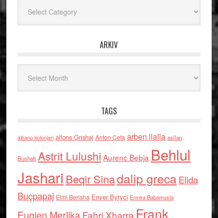
Kategoritë
ARKIV
Arkiv
TAGS
arben llalla
alfons Grishaj
Anton Cefa
asllan
albano kolonjari
Behlul
Astrit Lulushi
Aurenc Bebja
Bushati
Jashari
dalip greca
Beqir Sina
Elida
Buçpapaj
Enver Bytyci
Elmi Berisha
Ermira Babamusta
Frank
Eugjen Merlika
Fahri Xharra