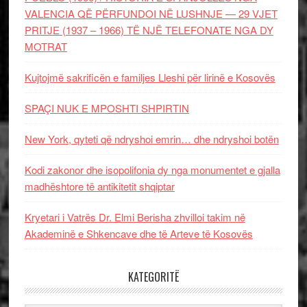
VALENCIA QË PËRFUNDOI NË LUSHNJE — 29 VJET
PRITJE (1937 – 1966) TË NJË TELEFONATE NGA DY
MOTRAT
Kujtojmë sakrificën e familjes Lleshi për lirinë e Kosovës
SPAÇI NUK E MPOSHTI SHPIRTIN
New York, qyteti që ndryshoi emrin… dhe ndryshoi botën
Kodi zakonor dhe isopolifonia dy nga monumentet e gjalla
madhështore të antikitetit shqiptar
Kryetari i Vatrës Dr. Elmi Berisha zhvilloi takim në
Akademinë e Shkencave dhe të Arteve të Kosovës
KATEGORITË