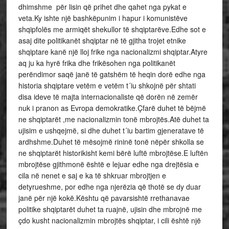
dhimshme për lisin që prihet dhe qahet nga pykat e
veta.Ky ishte një bashkëpunim i hapur i komunistëve
shqipfolës me armiqët shekullor të shqiptarëve.Edhe sot e
asaj dite politikanët shqiptar në të gjitha trojet etnike
shqiptare kanë një lloj frike nga nacionalizmi shqiptar.Atyre
aq ju ka hyrë frika dhe frikësohen nga politikanët
perëndimor saqë janë të gatshëm të heqin dorë edhe nga
historia shqiptare vetëm e vetëm t´iu shkojnë për shtati
disa ideve të majta internacionaliste që dorën në zemër
nuk i pranon as Evropa demokratike.Çfarë duhet të bëjmë
ne shqiptarët ,me nacionalizmin tonë mbrojtës.Atë duhet ta
ujisim e ushqejmë, si dhe duhet t´iu bartim gjeneratave të
ardhshme.Duhet të mësojmë rininë tonë nëpër shkolla se
ne shqiptarët historikisht kemi bërë luftë mbrojtëse.E luftën
mbrojtëse gjithmonë është e lejuar edhe nga drejtësia e
cila në nenet e saj e ka të shkruar mbrojtjen e
detyrueshme, por edhe nga njerëzia që thotë se dy duar
janë për një kokë.Kështu që pavarsishtë rrethanavae
politike shqiptarët duhet ta ruajnë, ujisin dhe mbrojnë me
çdo kusht nacionalizmin mbrojtës shqiptar, i cili është një