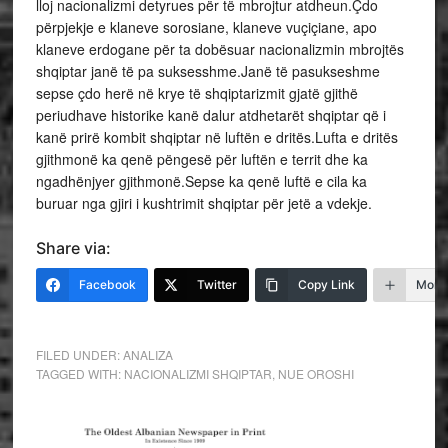
lloj nacionalizmi detyrues për të mbrojtur atdheun.Çdo
përpjekje e klaneve sorosiane, klaneve vuçiçiane, apo
klaneve erdogane për ta dobësuar nacionalizmin mbrojtës
shqiptar janë të pa suksesshme.Janë të pasukseshme
sepse çdo herë në krye të shqiptarizmit gjatë gjithë
periudhave historike kanë dalur atdhetarët shqiptar që i
kanë prirë kombit shqiptar në luftën e dritës.Lufta e dritës
gjithmonë ka qenë pëngesë për luftën e territ dhe ka
ngadhënjyer gjithmonë.Sepse ka qenë luftë e cila ka
buruar nga gjiri i kushtrimit shqiptar për jetë a vdekje.
Share via:
Facebook
Twitter
Copy Link
More
FILED UNDER:
ANALIZA
TAGGED WITH:
NACIONALIZMI SHQIPTAR
,
NUE OROSHI