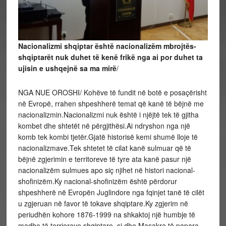
Nacionalizmi shqiptar është nacionalizëm mbrojtës-
shqiptarët nuk duhet të kenë frikë nga ai por duhet ta
ujisin e ushqejnë sa ma mirë
/
NGA NUE OROSHI/ Kohëve të fundit në botë e posaçërisht
në Evropë, rrahen shpeshherë temat që kanë të bëjnë me
nacionalizmin.Nacionalizmi nuk është i njëjtë tek të gjitha
kombet dhe shtetët në përgjithësi.Ai ndryshon nga një
komb tek kombi tjetër.Gjatë historisë kemi shumë lloje të
nacionalizmave.Tek shtetet të cilat kanë sulmuar që të
bëjnë zgjerimin e territoreve të tyre ata kanë pasur një
nacionalizëm sulmues apo siç njihet në histori nacional-
shofinizëm.Ky nacional-shofinizëm është përdorur
shpeshherë në Evropën Juglindore nga fqinjet tanë të cilët
u zgjeruan në favor të tokave shqiptare.Ky zgjerim në
periudhën kohore 1876-1999 na shkaktoj një humbje të
madhe të terrioreve shqiptare, si dhe Masakra të papara