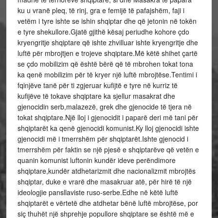
ku u vranë pleq, të rinj, gra e femijë të pafajshëm, faji i
vetëm i tyre ishte se ishin shqiptar dhe që jetonin në tokën
e tyre shekullore.Gjatë gjithë kësaj periudhe kohore çdo
kryengritje shqiptare që ishte zhvilluar ishte kryengritje dhe
luftë për mbrojtjen e trojeve shqiptare.Më këtë shihet çartë
se çdo mobilizim që është bërë që të mbrohen tokat tona
ka qenë mobilizim për të kryer një luftë mbrojtëse.Tentimi i
fqinjëve tanë për ti zgjeruar kufijtë e tyre në kurriz të
kufijëve të tokave shqiptare ka sjellur masakrat dhe
gjenocidin serb,malazezë, grek dhe gjenocide të tjera në
tokat shqiptare.Një lloj i gjenocidit i paparë deri më tani për
shqiptarët ka qenë gjenocidi komunist.Ky lloj gjenocidi ishte
gjenocidi më i tmerrshëm për shqiptarët.Ishte gjenocid i
tmerrshëm për faktin se një pjesë e shqiptarëve që vetën e
quanin komunist luftonin kundër ideve perëndimore
shqiptare,kundër atdhetarizmit dhe nacionalizmit mbrojtës
shqiptar, duke e vrarë dhe masakruar atë, për hirë të një
ideologjie pansllaviste ruso-serbe.Edhe në këtë luftë
shqiptarët e vërtetë dhe atdhetar bënë luftë mbrojtëse, por
siç thuhët një shprehje popullore shqiptare se është më e