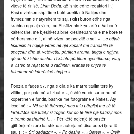
viteve të rinisë,
Lirim Deda
, që ishte edhe redaktori i tij.
Pasi e vlrëson shpirtin e butë poetik në Nafijes dhe
frymëzimin e natyrshëm të saj, i cili i buron edhe nga
krahina nga ajo vjen, me Shkëlzenin kryelartë e Valbonë
kaltëroshe, me bjeshkët albine kreshtëbardha e me borë të
përhershme etj., ai nënvizon se poezitë e saj,
« …e bëjnë
lexuesin ta ndjejë veten në një kopsht me trandafila të
spoçelur dhe ai, vetëvetiu, përfiton aroma, tinguj e ngjyra,
që do të kishte dashur t’i kishte përfituar qyshëkurse, varg
e vistër, të rejat tona u radhitën, krahas të rinjve të
talentuar në leterësinë shqipe ».
Poezia e faqes 37, nga e cila e ka marrë titullin tërë ky
vëllim, por pak më « i zbutur », është vendosur edhe në
kopertinën e fundit, bashkë me fotografinë e Nafies. Aty
lexojmë :
« Në se të thërras,/ mos m’u përgjigj me zë të
lartë./Mos më tulat,/ si zogun kur do të lërë një kafaz,/ mos
e tremb dashurinë !… »
Për këtë ndjenjë të pastër
gjithënjerëzzore ka shkruar autorja në disa poezi tjera të
saj, si :
« Stil dadaizmi », « Po deshe », »Qetësi », « Qielli