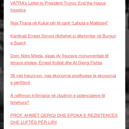
VATRA’s Letter to President Trump: End the Hague
Injustice
Nga Tirana në Kukaj për të parë “Lahuta e Malësisë”
Kardinali Ernest Simoni rikthehet si dëshmitar në Burgun
e Spaçit
Dom Ndre Mjeda, sipas dy figurave monumentale të
letrave shqipe, Ernest Koliqit dhe At Gjergj Fishta
36 vjet tranzicion, nga ekonomia prodhuese te ekonomia
e përfitimit
A ndihmon krijimtaria në zbulimin e potencialeve të
fshehura?
PROF. AHMET QERIQI DHE EPOKA E REZISTENCЁS
DHE LUFTЁS PЁR LIRI!