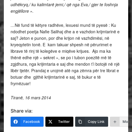
udhëkryq,/ ku kalimtarë jemi,/ që nga Eva,/ gjer te foshnja
engjëllore ».
…
Në fund të këtyre radhëve, lexuesi mund të pyesë : Ku
ndodhet poetja Nafie Salihaj dhe a e vazhdon krijmtarinë e
saj? Jeton e punon, por dhe krijon në vazhdimësi, në
kryeqytetin tonë. E kam takuar shpesh në përurimet e
librave të rinj të kolegëve e miqëve krijues. Ajo ma ka
thënë edhe një « sekret », se po i tubon poezitë më të
zgjdhura, nga krijimtaria e saj dhe mendon t’i botojë në një
libër tjetër. Prandaj e urojmë atë nga zëmra për tre librat e
botuar dhe gjithë krijimtarinë e saj, të bukur e të
frymëzuar!
Tiranë, 16 mars 2014
Share via:
Facebook
Twitter
Copy Link
More