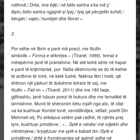
ndihmë,/ Drita, ime bijë,/ në këto eshtra s’ka më ç’
lëpin,/këto eshtra ngjajnë si fyej,/ fyej që përcjellin kohët,/
këngët,/ vajet,/ humbjet dhe fitoret ».
3.
Por edhe në librin e parë më poezi, me titullin
simbolik
« Forma e
shkrirjes »
(Tiranë, 1999),
temat e
mësipërme janë të pranishme. Në atë kohë ishte në hapat
e parë të krijimtarisë, por Nafia dëshmonte se do të kishte
të ardhme të mirë, në këtë fushë. Ndërsa libri i tretë, që
shënon një pjekuri të dukshme letrare të saj, me
titullin
« Fati im » (Tiranë, 2011)
dhe me 180 faqe,
gjithashtu, janë tubuar poezi të bukura dhe me tematikë të
larmishme. Mund të shënonim këtu mjaft nga ato, të cilat
ua ka kushtuar Kombit tonë, venddlindjes, vëllait, poetit Din
Mehmeti etj. Po shkëpus vetëm pak radhë, të njërës prej
tyre, kushtuar prindërve :
«…Sytë e nënës/ më ndjekin dhe
mbrëmjeve,/ kryqëzuar me sytë e babait tim./Sytë e
prindërve,/ dritë e frymëmarrjes së agimit/ edhe në