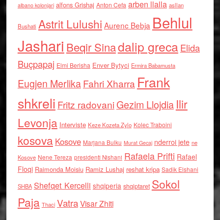
arben llalla
alfons Grishaj
Anton Cefa
asllan
albano kolonjari
Behlul
Astrit Lulushi
Aurenc Bebja
Bushati
Jashari
dalip greca
Beqir Sina
Elida
Buçpapaj
Enver Bytyci
Elmi Berisha
Ermira Babamusta
Frank
Eugjen Merlika
Fahri Xharra
shkreli
Ilir
Gezim Llojdia
Fritz radovani
Levonja
Interviste
Kolec Traboini
Keze Kozeta Zylo
kosova
Kosove
nderroi jete
Marjana Bulku
ne
Murat Gecaj
Rafaela Prifti
Rafael
Nene Tereza
Kosove
presidenti Nishani
Floqi
Raimonda Moisiu
Ramiz Lushaj
reshat kripa
Sadik Elshani
Sokol
Shefqet Kercelli
shqiperia
shqiptaret
SHBA
Paja
Vatra
Visar Zhiti
Thaci