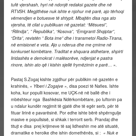
tufë vjershash, hyri në ndonjë redaksi gazete dhe në
RTVSH. Megjithëse nuk ishte e njohur më parë, ajo tërhoqi
vëmendjen e botuesve të shtypit. Mbajtën disa nga ato
vjersha, të cilat u publikuan në gazetat: “Mësuesi”,
“Rilindja”, ” Republika”, “Kosova”, “Emigranti Shqiptar”,
“Drita”, revistën ” Bota ime” dhe i transmetoi Radio-Tirana,
në emisionet e veta. Ajo u nderua dhe me çmime në
konkurset kombëtare. Traditat e shquara atdhetare, shpirti
liridashës e demokrat i malësorëve, ndjenjat e pastra
rinore, ishin ato që i kishin sjellë frymëzimin e parë… ».
Pastaj S.Zogaj kishte zgjdhur për publikim në gazetën e
krahinës,
« Ylberi i
Zogajve »,
disa poezi të Nafies. Ishte
koha, kur populli kosovar, me UÇK-në në ballë dhe i
mbështeur nga Bashkësia Ndërkombëtare, po luftonin pa
u ndalur kundër regjimit të gjatë dhe të egër serb, për të
fituar lirinë e pavarësinë. Por edhe ishte bërë shpërngulje
masive e popullsisë, si shkak i terrorit serb. Prandaj dhe
titujt e disa prej krijimeve të saj lidheshin me atë situatë,
dramatike e heroike dhe ishin domethënës, si :
« Nuk e