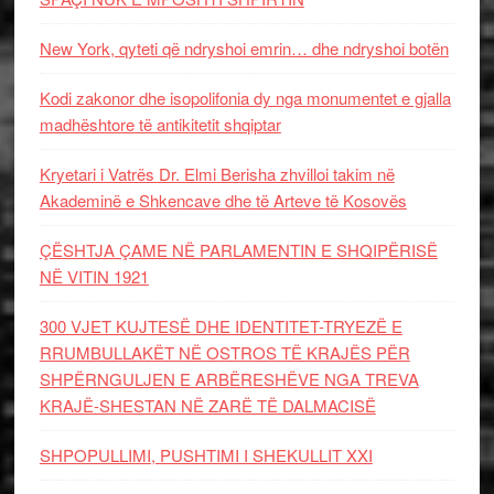
New York, qyteti që ndryshoi emrin… dhe ndryshoi botën
Kodi zakonor dhe isopolifonia dy nga monumentet e gjalla
madhështore të antikitetit shqiptar
Kryetari i Vatrës Dr. Elmi Berisha zhvilloi takim në
Akademinë e Shkencave dhe të Arteve të Kosovës
ÇËSHTJA ÇAME NË PARLAMENTIN E SHQIPËRISË
NË VITIN 1921
300 VJET KUJTESË DHE IDENTITET-TRYEZË E
RRUMBULLAKËT NË OSTROS TË KRAJËS PËR
SHPËRNGULJEN E ARBËRESHËVE NGA TREVA
KRAJË-SHESTAN NË ZARË TË DALMACISË
SHPOPULLIMI, PUSHTIMI I SHEKULLIT XXI