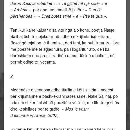
duron Kosova robërinë », « Të gjithë në një sofër »
e
« Arbëria »,
por dhe me tematikë tjetër
: « Dua t’u
përshëndes », « Drejt botës sime » e « Pse të dua ».
Tani,kur kanë kaluar disa vite nga ajo kohë, poetja Nafije
Salihaj është « pjekur » në udhën e krijimtarisë letrare.
Besoj që mjafton të themi se, deri tani, ka publikuar tre libra
me poezitë më të zgjedhura, pa i llogaritur ato, që i ka
dorëshkrim dhe presin radhën e mundësinë e botimit, në
përmbledhje të veçanta.
2.
Meqenëse e vendosa edhe titullin e këtij shkrimi modest,
për krijimtarinë e bashkëkrahinases sime, Nafie Salihaj, po
ndalem shkurtimisht në poezitë e vëllimit, me titullin grishës
dhe këshillues për të gjithë,
« Mos e vrisni
dashurinë »(Tiranë, 2007).
Hyrjen e këtij libri e ka shkruar miku im i kahershëm, pra i