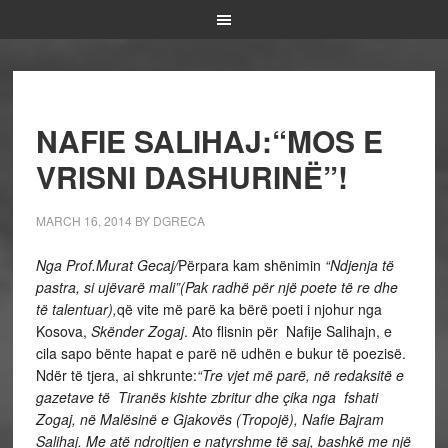
NAFIE SALIHAJ:“MOS E
VRISNI DASHURINË”!
MARCH 16, 2014
BY
DGRECA
Nga Prof.Murat Gecaj/
Përpara kam shënimin
“Ndjenja të
pastra, si ujëvarë mali”(Pak radhë për një poete
të re dhe
të talentuar),
që vite më parë ka bërë poeti i njohur nga
Kosova,
Skënder
Zogaj
. Ato flisnin për Nafije Salihajn, e
cila sapo bënte hapat e parë në udhën e bukur të poezisë.
Ndër të tjera, ai shkrunte:
“
Tre vjet më parë, në redaksitë e
gazetave të Tiranës kishte zbritur dhe çika nga fshati
Zogaj, në Malësinë e Gjakovës (Tropojë), Nafie Bajram
Salihaj. Me atë ndrojtjen e natyrshme të saj, bashkë me një