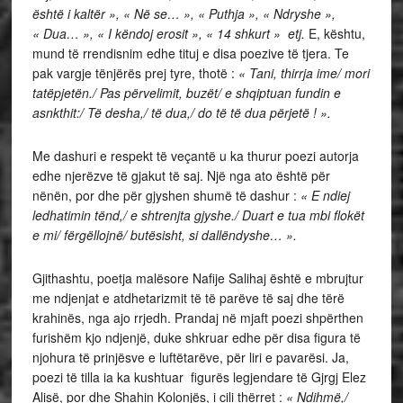
është i kaltër », « Në se… », « Puthja », « Ndryshe »,
« Dua… », « I këndoj erosit », « 14 shkurt » etj.
E, kështu,
mund të rrendisnim edhe tituj e disa poezive të tjera. Te
pak vargje tënjërës prej tyre, thotë :
« Tani, thirrja ime/ mori
tatëpjetën./ Pas përvelimit, buzët/ e shqiptuan fundin e
asnkthit:/ Të desha,/ të dua,/ do të të dua përjetë ! ».
Me dashuri e respekt të veçantë u ka thurur poezi autorja
edhe njerëzve të gjakut të saj. Një nga ato është për
nënën, por dhe për gjyshen shumë të dashur :
« E ndiej
ledhatimin tënd,/ e shtrenjta gjyshe./ Duart e tua mbi flokët
e mi/ fërgëllojnë/ butësisht, si dallëndyshe… ».
Gjithashtu, poetja malësore Nafije Salihaj është e mbrujtur
me ndjenjat e atdhetarizmit të të parëve të saj dhe tërë
krahinës, nga ajo rrjedh. Prandaj në mjaft poezi shpërthen
furishëm kjo ndjenjë, duke shkruar edhe për disa figura të
njohura të prinjësve e luftëtarëve, për liri e pavarësi. Ja,
poezi të tilla ia ka kushtuar figurës legjendare të Gjrgj Elez
Alisë, por dhe Shahin Kolonjës, i cili thërret :
« Ndihmë,/