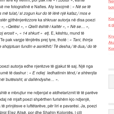
New
ë me fotografinë e Nafies. Aty lexojmë :
« Në se të
bot
 më tulat,/ si zogun kur do të lërë një kafaz,/ mos e
Kod
stër gjithënjerëzzore ka shkruar autorja në disa poezi
e g
», »Qetësi », « Qielli është i kaltër », « Në se… »,
j erosit », « 14 shkurt » etj.
E, kështu, mund të
Kry
Te pak vargje tënjërës prej tyre, thotë :
« Tani, thirrja
Aka
e shqiptuan fundin e asnkthit:/ Të desha,/ të dua,/ do të
Ko
poezi autorja edhe njerëzve të gjakut të saj. Një nga
humë të dashur :
« E ndiej ledhatimin tënd,/ e shtrenjta
Kat
ojnë/ butësisht, si dallëndyshe… ».
shtë e mbrujtur me ndjenjat e atdhetarizmit të të parëve
andaj në mjaft poezi shpërthen furishëm kjo ndjenjë,
ë prinjësve e luftëtarëve, për liri e pavarësi. Ja, poezi
Ark
Gjrgj Elez Alisë, por dhe Shahin Kolonjës, i cili