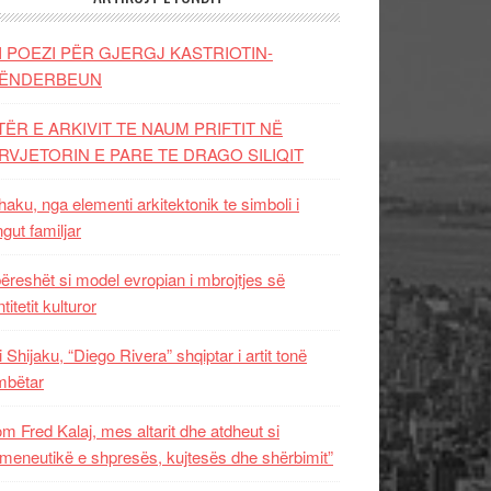
I POEZI PËR GJERGJ KASTRIOTIN-
ËNDERBEUN
TËR E ARKIVIT TE NAUM PRIFTIT NË
RVJETORIN E PARE TE DRAGO SILIQIT
aku, nga elementi arkitektonik te simboli i
ngut familjar
ëreshët si model evropian i mbrojtjes së
titetit kulturor
i Shijaku, “Diego Rivera” shqiptar i artit tonë
mbëtar
m Fred Kalaj, mes altarit dhe atdheut si
meneutikë e shpresës, kujtesës dhe shërbimit”