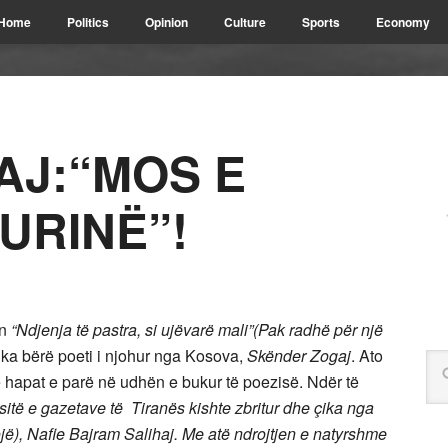
Home
Politics
Opinion
Culture
Sports
Economy
AJ:“MOS E
URINË”!
in
“Ndjenja të pastra, si ujëvarë mali”(Pak radhë për një
 ka bërë poeti i njohur nga Kosova,
Skënder
Zogaj
. Ato
te hapat e parë në udhën e bukur të poezisë. Ndër të
sitë e gazetave të Tiranës kishte zbritur dhe çika nga
jë), Nafie Bajram Salihaj. Me atë ndrojtjen e natyrshme