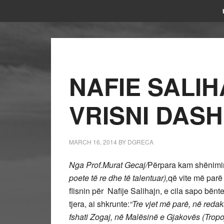
NAFIE SALIH
VRISNI DASH
MARCH 16, 2014
BY
DGRECA
Nga Prof.Murat Gecaj/
Përpara kam shënim
poete
të re dhe të talentuar),
që vite më parë
flisnin për Nafije Salihajn, e cila sapo bën
tjera, ai shkrunte:
“
Tre vjet më parë, në redak
fshati Zogaj, në Malësinë e Gjakovës (Tropo