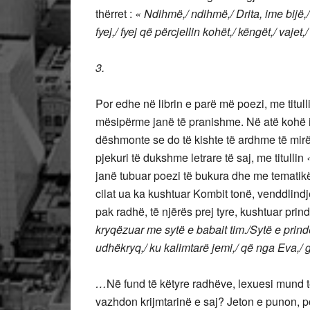
thërret :
« Ndihmë,/ ndihmë,/ Drita, ime bijë,/
fyej,/ fyej që përcjellin kohët,/ këngët,/ vajet,
3.
Por edhe në librin e parë më poezi, me titul
mësipërme janë të pranishme. Në atë kohë is
dëshmonte se do të kishte të ardhme të mirë,
pjekuri të dukshme letrare të saj, me titullin
janë tubuar poezi të bukura dhe me tematikë
cilat ua ka kushtuar Kombit tonë, venddlindj
pak radhë, të njërës prej tyre, kushtuar prin
kryqëzuar me sytë e babait tim./Sytë e prind
udhëkryq,/ ku kalimtarë jemi,/ që nga Eva,/ g
…
Në fund të këtyre radhëve, lexuesi mund t
vazhdon krijmtarinë e saj? Jeton e punon, p