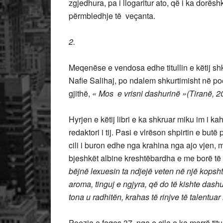
zgjedhura, pa i llogaritur ato, që i ka dorë
përmbledhje të veçanta.
2.
Meqenëse e vendosa edhe titullin e këtij sh
Nafie Salihaj, po ndalem shkurtimisht në poez
gjithë,
« Mos e vrisni dashurinë »(Tiranë, 2
Hyrjen e këtij libri e ka shkruar miku im i ka
redaktori i tij. Pasi e vlrëson shpirtin e but
cili i buron edhe nga krahina nga ajo vjen,
bjeshkët albine kreshtëbardha e me borë të 
bëjnë lexuesin ta ndjejë veten në një kopsht 
aroma, tinguj e ngjyra, që do të kishte dashur 
tona u radhitën, krahas të rinjve të talentuar
Poezia e faqes 37, nga e cila e ka marrë titul