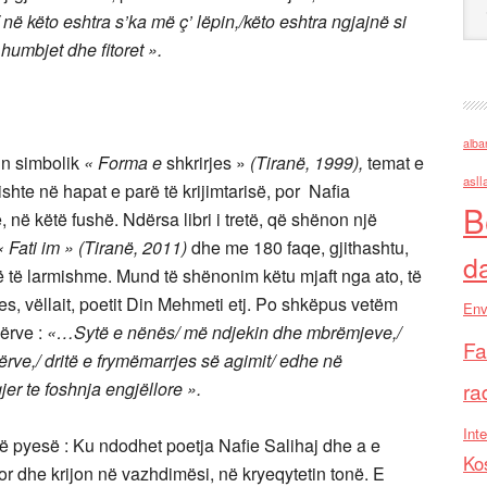
 në këto eshtra s’ka më ç’ lëpin,/këto eshtra ngjajnë si
/ humbjet dhe fitoret ».
alba
lin simbolik
« Forma e
shkrirjes »
(Tiranë, 1999),
temat e
asll
hte në hapat e parë të krijimtarisë, por Nafia
B
 në këtë fushë. Ndërsa libri i tretë, që shënon një
« Fati im » (Tiranë, 2011)
dhe me 180 faqe, gjithashtu,
d
 të larmishme. Mund të shënonim këtu mjaft nga ato, të
es, vëllait, poetit Din Mehmeti etj. Po shkëpus vetëm
Env
dërve :
«…Sytë e nënës/ më ndjekin dhe mbrëmjeve,/
Fa
ërve,/ dritë e frymëmarrjes së agimit/ edhe në
jer te foshnja engjëllore ».
ra
Inte
ë pyesë : Ku ndodhet poetja Nafie Salihaj dhe a e
Ko
or dhe krijon në vazhdimësi, në kryeqytetin tonë. E