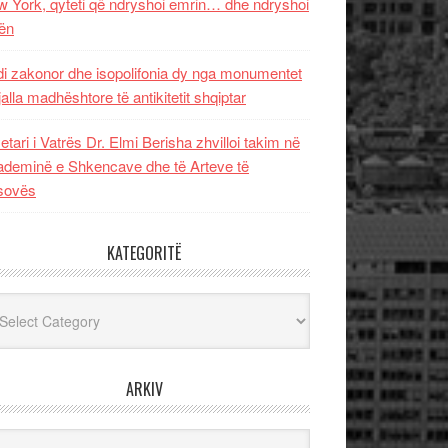
 York, qyteti që ndryshoi emrin… dhe ndryshoi
ën
i zakonor dhe isopolifonia dy nga monumentet
jalla madhështore të antikitetit shqiptar
etari i Vatrës Dr. Elmi Berisha zhvilloi takim në
deminë e Shkencave dhe të Arteve të
sovës
KATEGORITË
egoritë
ARKIV
iv