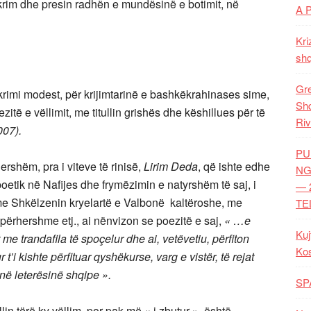
shkrim dhe presin radhën e mundësinë e botimit, në
A 
Kri
shq
Gre
krimi modest, për krijimtarinë e bashkëkrahinases sime,
Shq
itë e vëllimit, me titullin grishës dhe këshillues për të
Riv
007).
PU
hershëm, pra i viteve të rinisë,
Lirim Deda
, që ishte edhe
NG
ë poetik në Nafijes dhe frymëzimin e natyrshëm të saj, i
— 
 me Shkëlzenin kryelartë e Valbonë kaltëroshe, me
TE
përhershme etj., ai nënvizon se poezitë e saj,
« …e
Kuj
me trandafila të spoçelur dhe ai, vetëvetiu, përfiton
Ko
t’i kishte përfituar qyshëkurse, varg e vistër, të rejat
 në leterësinë shqipe ».
SP
lin tërë ky vëllim, por pak më « i zbutur », është