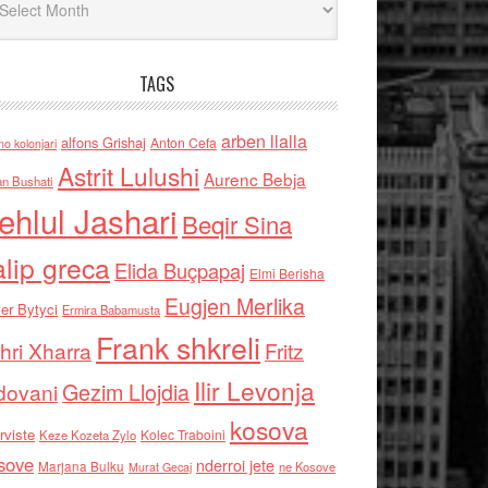
TAGS
arben llalla
alfons Grishaj
Anton Cefa
no kolonjari
Astrit Lulushi
Aurenc Bebja
an Bushati
ehlul Jashari
Beqir Sina
alip greca
Elida Buçpapaj
Elmi Berisha
Eugjen Merlika
er Bytyci
Ermira Babamusta
Frank shkreli
hri Xharra
Fritz
Ilir Levonja
Gezim Llojdia
dovani
kosova
rviste
Kolec Traboini
Keze Kozeta Zylo
sove
nderroi jete
Marjana Bulku
ne Kosove
Murat Gecaj