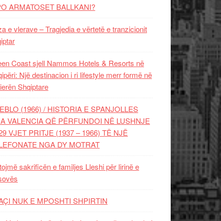
PO ARMATOSET BALLKANI?
za e vlerave – Tragjedia e vërtetë e tranzicionit
iptar
en Coast sjell Nammos Hotels & Resorts në
ipëri: Një destinacion i ri lifestyle merr formë në
ierën Shqiptare
EBLO (1966) / HISTORIA E SPANJOLLES
A VALENCIA QË PËRFUNDOI NË LUSHNJE
29 VJET PRITJE (1937 – 1966) TË NJË
LEFONATE NGA DY MOTRAT
tojmë sakrificën e familjes Lleshi për lirinë e
sovës
AÇI NUK E MPOSHTI SHPIRTIN