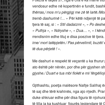
vendosur edhe në kopertinën e fundit, bashk
thërras,/ mos m’u përgjigj me zë të lartë./Mos
tremb dashurinë !… »
Për këtë ndjenjë të pa
tjera të saj, si :
« Stil dadaizmi », « Po deshe 
« Puthja », « Ndryshe », « Dua… », « I këndo
rrendisnim edhe tituj e disa poezive të tjera. 
ime/ mori tatëpjetën./ Pas përvelimit, buzët/ 
të dua përjetë ! ».
Me dashuri e respekt të veçantë u ka thurur 
ato është për nënën, por dhe për gjyshen s
gjyshe./ Duart e tua mbi flokët e mi/ fërgëll
Gjithashtu, poetja malësore Nafije Salihaj ë
të saj dhe tërë krahinës, nga ajo rrjedh. Pr
duke shkruar edhe për disa figura të njohura t
të tilla ia ka kushtuar figurës legjendare të 