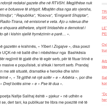
 në ndonjë redaksi gazete dhe në RTVSH. Megjithëse nuk
en e botuesve të shtypit. Mbajtën disa nga ato vjersha,
TR
Rilindja”, ” Republika”, “Kosova”, “Emigranti Shqiptar”,
SK
oi Radio-Tirana, në emisionet e veta. Ajo u nderua dhe
 shquara atdhetare, shpirti liridashës e demokrat i
LE
to që i kishin sjellë frymëzimin e parë… ».
PE
Oxh
në gazetën e krahinës,
« Ylberi i
Zogajve »,
disa poezi
tru
, me UÇK-në në ballë dhe i mbështeur nga Bashkësia
regjimit të gjatë dhe të egër serb, për të fituar lirinë e
Arb
masive e popullsisë, si shkak i terrorit serb. Prandaj
iden
shin me atë situatë, dramatike e heroike dhe ishin
inë », « Të gjithë në një sofër »
e « Arbëria »,
por dhe
Sal
ko
« Drejt botës sime » e « Pse të dua ».
“Do
 poetja Nafije Salihaj është « pjekur » në udhën e
her
i se, deri tani, ka publikuar tre libra me poezitë më të