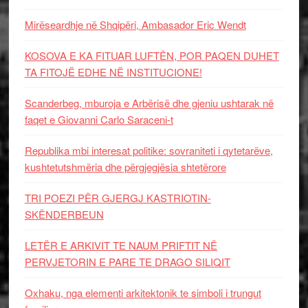
Mirëseardhje në Shqipëri, Ambasador Eric Wendt
KOSOVA E KA FITUAR LUFTËN, POR PAQEN DUHET
TA FITOJË EDHE NË INSTITUCIONE!
Scanderbeg, mburoja e Arbërisë dhe gjeniu ushtarak në
faqet e Giovanni Carlo Saraceni-t
Republika mbi interesat politike: sovraniteti i qytetarëve,
kushtetutshmëria dhe përgjegjësia shtetërore
TRI POEZI PËR GJERGJ KASTRIOTIN-
SKËNDERBEUN
LETËR E ARKIVIT TE NAUM PRIFTIT NË
PERVJETORIN E PARE TE DRAGO SILIQIT
Oxhaku, nga elementi arkitektonik te simboli i trungut