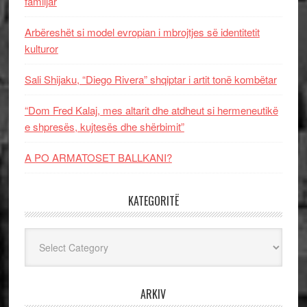
familjar
Arbëreshët si model evropian i mbrojtjes së identitetit
kulturor
Sali Shijaku, “Diego Rivera” shqiptar i artit tonë kombëtar
“Dom Fred Kalaj, mes altarit dhe atdheut si hermeneutikë
e shpresës, kujtesës dhe shërbimit”
A PO ARMATOSET BALLKANI?
KATEGORITË
Kategoritë
ARKIV