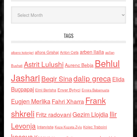
Arkiv
TAGS
arben llalla
alfons Grishaj
Anton Cefa
asllan
albano kolonjari
Behlul
Astrit Lulushi
Aurenc Bebja
Bushati
Jashari
dalip greca
Beqir Sina
Elida
Buçpapaj
Enver Bytyci
Elmi Berisha
Ermira Babamusta
Frank
Eugjen Merlika
Fahri Xharra
shkreli
Ilir
Gezim Llojdia
Fritz radovani
Levonja
Interviste
Kolec Traboini
Keze Kozeta Zylo
kosova