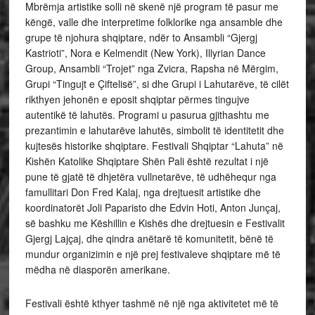
Mbrëmja artistike solli në skenë një program të pasur me
këngë, valle dhe interpretime folklorike nga ansamble dhe
grupe të njohura shqiptare, ndër to Ansambli “Gjergj
Kastrioti”, Nora e Kelmendit (New York), Illyrian Dance
Group, Ansambli “Trojet” nga Zvicra, Rapsha në Mërgim,
Grupi “Tingujt e Çiftelisë”, si dhe Grupi i Lahutarëve, të cilët
rikthyen jehonën e eposit shqiptar përmes tingujve
autentikë të lahutës. Programi u pasurua gjithashtu me
prezantimin e lahutarëve lahutës, simbolit të identitetit dhe
kujtesës historike shqiptare. Festivali Shqiptar “Lahuta” në
Kishën Katolike Shqiptare Shën Pali është rezultat i një
pune të gjatë të dhjetëra vullnetarëve, të udhëhequr nga
famullitari Don Fred Kalaj, nga drejtuesit artistike dhe
koordinatorët Joli Paparisto dhe Edvin Hoti, Anton Junçaj,
së bashku me Këshillin e Kishës dhe drejtuesin e Festivalit
Gjergj Lajçaj, dhe qindra anëtarë të komunitetit, bënë të
mundur organizimin e një prej festivaleve shqiptare më të
mëdha në diasporën amerikane.
Festivali është kthyer tashmë në një nga aktivitetet më të