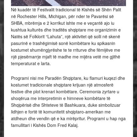
Në kuadër të Festivalit tradicional të Kishës së Shën Palit
në Rochester Hills, Michigan, për nder te Pavarësi së
SHBA, mbrëmja e 2 korrikut ishte me e veçantë ajo iu
kushtua kulturës dhe traditës shqiptare me organizimin e
Natës së Folklorit “Lahuta”, një aktivitet që solli në skenë
pasurinë e trashëgimisë sonë kombëtare ku spikasnin
kostumet shumëngjyrëshe te te rriturve dhe fëmijëve me
një pjesëmarrje mjaft të madhe me mijëra vetë me gjithë
temperaturat e larta.
Programi nisi me Paradën Shqiptare, ku flamuri kuqezi dhe
kostumet tradicionale shqiptare krijuan një atmosferë
festive dhe plot krenari kombëtare. Ceremonia zyrtare u
shoqërua me interpretimin e himneve kombëtare të
Shqipërisë dhe Shteteve të Bashkuara, duke simbolizuar
lidhjen e fortë të komunitetit shqiptaro-amerikan me
atdheun dhe vendin që e ka mirëpritur. Programi u hap nga
famullitari i Kishës Dom Fred Kalaj.