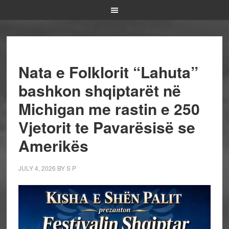
Nata e Folklorit “Lahuta”
bashkon shqiptarët në
Michigan me rastin e 250
Vjetorit te Pavarësisë se
Amerikës
JULY 4, 2026
BY
S P