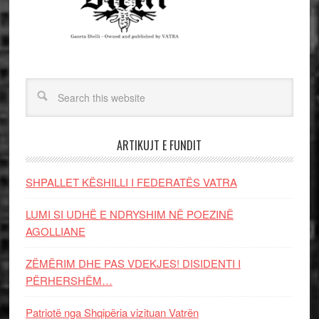
ARTIKUJT E FUNDIT
SHPALLET KËSHILLI I FEDERATËS VATRA
LUMI SI UDHË E NDRYSHIM NË POEZINË
AGOLLIANE
ZËMËRIM DHE PAS VDEKJES! DISIDENTI I
PËRHERSHËM…
Patriotë nga Shqipëria vizituan Vatrën