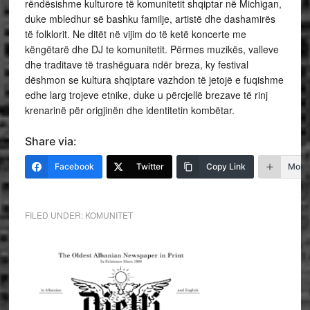
rëndësishme kulturore të komunitetit shqiptar në Michigan,
duke mbledhur së bashku familje, artistë dhe dashamirës
të folklorit. Ne ditët në vijim do të ketë koncerte me
këngëtarë dhe DJ te komunitetit. Përmes muzikës, valleve
dhe traditave të trashëguara ndër breza, ky festival
dëshmon se kultura shqiptare vazhdon të jetojë e fuqishme
edhe larg trojeve etnike, duke u përcjellë brezave të rinj
krenarinë për origjinën dhe identitetin kombëtar.
Share via:
Facebook
Twitter
Copy Link
More
FILED UNDER:
KOMUNITET