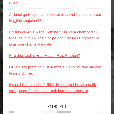
Slice
A duhet që Shqipëria të ribëhet një vend i jetueshëm për
të gjithë shqiptarët?
Përfundoi me sukses Seminari XIX Mbarëkombëtar i
Mësuesve të Gjuhës Shqipe dhe Kulturës Shqiptare në
Diasporë dhe në Mërgatë
Pse dhe kush e vrau Hasan Riza Pashën?
Gruaja shqiptare në SHBA mes sukseseve dhe sfidave
të së ardhmes
Fjalori i Kristoforidhit (1904): Monument leksikografik,
etnogjeografik dhe i identitetit kombëtar shqiptar
KATEGORITË