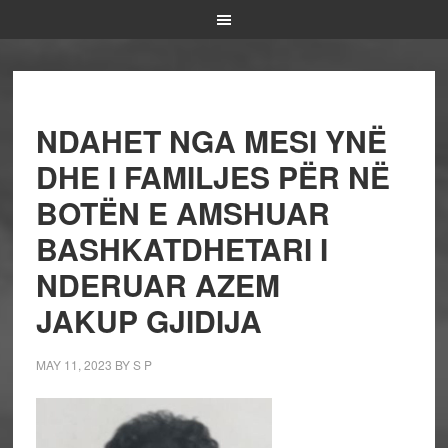
NDAHET NGA MESI YNË
DHE I FAMILJES PËR NË
BOTËN E AMSHUAR
BASHKATDHETARI I
NDERUAR AZEM
JAKUP GJIDIJA
MAY 11, 2023
BY
S P