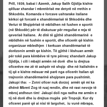
Prill, 1939, babai i Azemit, Jakup Salih Gjidija kishte
qëlluar xhandar i mbretërisë me detyrë në rrethin e
Shkodrës. Komanda e forcave ushtarake italiane
kërkoi që forcatë e xhandërmarisë të Shkodrës dhe
Veriut të Shqipërisë të mblidhen në fushen e sportit
(në Shkodër) për të diskutuar për rregullat e reja të
qeverisë Italiane. At ditë të gjithë xhandërmarinë e
mblidhën në fushën e sportit, dhe oficerët që kishin
organizuar mbledhjen i kerkuan xhandërmarisë të
dorëzonin armët qe kishin. Të gjithë i lëshuan armët
për tokë para këmbëve të tyre përveç xhandarit Jakup
Gjidija, i cili i mbajti armën në dorë dhe iu drejtua
oficerëve me zë të ashpër në shqip dhe në ltalishtën e
tij që e kishte mësuar më parë nga oficerët ltalian që
trajnonin xhandërmarinë shqiptare para pushtimit.
Jakupi tha: – Zotni oficer nuk dorzoj armët që mi ka
dhënë Mbreti Zog të ruaj rendin, dhe në rast nevoje të
mbroj atdheun tim! Jakupi doli nga radha me armën e
tij në dorë dhe iu drejtua rrugës për Tropojë. Kur dy
oficeret panë që ai nisi të largohet, iu vunë mbrapa,