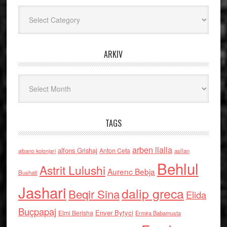
Kategoritë
ARKIV
Arkiv
TAGS
arben llalla
alfons Grishaj
Anton Cefa
asllan
albano kolonjari
Behlul
Astrit Lulushi
Aurenc Bebja
Bushati
Jashari
dalip greca
Beqir Sina
Elida
Buçpapaj
Enver Bytyci
Elmi Berisha
Ermira Babamusta