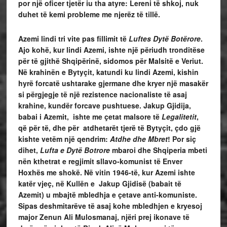
por një oficer tjetër iu tha atyre: Lereni të shkoj, nuk
duhet të kemi probleme me njerëz të tillë.
Azemi lindi tri vite pas fillimit të
Luftes Dytë Botërore
.
Ajo kohë, kur lindi Azemi, ishte një përiudh tronditëse
për të gjithë Shqipërinë, sidomos për Malsitë e Veriut.
Në krahinën e Bytyçit, katundi ku lindi Azemi, kishin
hyrë forcatë ushtarake gjermane dhe kryer një masakër
si përgjegje të një rezistence nacionaliste të asaj
krahine, kundër forcave pushtuese. Jakup Gjidija,
babai i Azemit, ishte me çetat malsore të
Legalitetit
,
që për të, dhe për atdhetarët tjerë të Bytyçit, çdo gjë
kishte vetëm një qendrim:
Atdhe dhe Mbret
! Por siç
dihet,
Lufta e Dytë Botrore
mbaroi dhe Shqiperia mbeti
nën kthetrat e regjimit sllavo-komunist të Enver
Hoxhës me shokë. Në vitin 1946-të, kur Azemi ishte
katër vjeç, në Kullën e Jakup Gjidisë (babait të
Azemit) u mbajtë mbledhja e çetave anti-komuniste.
Sipas deshmitarëve të asaj kohe mbledhjen e kryesoj
major Zenun Ali Mulosmanaj, njëri prej ikonave të