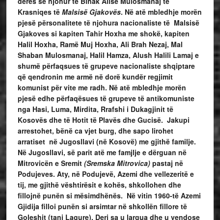
derës së njohur të Binak Alisë Mulosmanaj të
Krasniqes të
Malsisë Gjakovës
. Në atë mbledhje morën
pjesë përsonalitete të njohura nacionaliste të Malsisë
Gjakoves si kapiten Tahir Hoxha me shokë, kapiten
Halil Hoxha, Ramë Muj Hoxha, Ali Brah Nezaj, Mal
Shaban Mulosmanaj, Halil Hamza, Alush Halili Lamaj e
shumë përfaqsues të grupeve nacionaliste shqiptare
që qendronin me armë në dorë kundër regjimit
komunist për vite me radh. Në atë mbledhje morën
pjesë edhe përfaqësues të grupeve të antikomuniste
nga Hasi, Luma, Mirdita, Rrafshi i Dukagjinit të
Kosovës dhe të Hotit të Plavës dhe Gucisë. Jakupi
arrestohet, bënë ca vjet burg, dhe sapo lirohet
arratiset në Jugosllavi (në Kosovë) me gjithë familje.
Në Jugosllavi, së parit atë me famjlje e dërguan në
Mitrovicën e Sremit
(Sremska Mitrovica)
pastaj në
Podujeves. Aty, në Podujevë, Azemi dhe vellezeritë e
tij, me gjithë vështirësit e kohës, shkollohen dhe
fillojnë punën si mësimdhënës. Në vitin 1960-të Azemi
Gjidija filloi punën si arsimtar në shkollën fillore të
Goleshit (tani Lagure). Deri sa u largua dhe u vendose