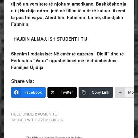
tij në universitete të njohura amerikane. Bashkëshortja
e tij Naxhija ndrroi jetë në fillim të vitit të kaluar. Azemi
la pas tre vajza, Aferditën, Fatmirën, Lirinë, dhe djalin
Fatmirin.
HAJDIN ALIJAJ
,
ISH STUDENT I TIJ
Shenim i redaksisë
: Në emër të gazetës “Dielli” dhe të
Federatës “Vatra”
ngushëllimet më të dhimbëshme
Familjes Gjidija
.
Share via:
Facebook
Twitter
Copy Link
More
FILED UNDER:
KOMUNITET
TAGGED WITH:
AZEM GJIDIJA