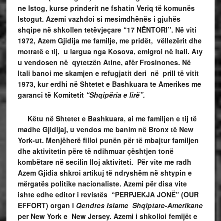
ne Istog, kurse prinderit ne fshatin Veriq të komunës
Istogut. Azemi vazhdoi si mesimdhënës i gjuhës
shqipe në shkollen tetëvjeçare “17
NËNTORI
”. Në viti
1972, Azem Gjidija me familje, me pridët, vëllezërit dhe
motratë e tij, u largua nga Kosova, emigroi në Itali. Aty
u vendosen në qytetzën Atine, afër Frosinones. Në
Itali banoi me skamjen e refugjatit deri në prill të vitit
1973, kur erdhi në Shtetet e Bashkuara te Amerikes me
garanci të Komitetit
“Shqipëria e lirë”.
Këtu në Shtetet e Bashkuara, ai me familjen e tij të
madhe Gjidijaj, u vendos me banim në Bronx të New
York-ut. Menjëherë filloi punën për të mbajtur familjen
dhe aktivitetin përe të ndihmuar çështjen tonë
kombëtare në secilin lloj aktiviteti. Për vite me radh
Azem Gjidia shkroi artikuj të ndryshëm në shtypin e
mërgatës politike nacionaliste. Azemi për disa vite
ishte edhe editor i revistës “
PERPJEKJA JONË
” (
OUR
EFFORT
) organ i
Qendres Islame Shqiptare-Amerikane
per New York e New Jersey. Azemi i shkolloi femijët e