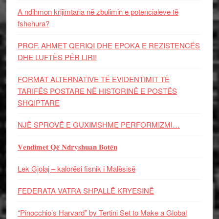
A ndihmon krijimtaria në zbulimin e potencialeve të
fshehura?
PROF. AHMET QERIQI DHE EPOKA E REZISTENCЁS
DHE LUFTЁS PЁR LIRI!
FORMAT ALTERNATIVE TË EVIDENTIMIT TË
TARIFËS POSTARE NË HISTORINË E POSTËS
SHQIPTARE
NJË SPROVË E GUXIMSHME PERFORMIZMI…
𝐕𝐞𝐧𝐝𝐢𝐦𝐞𝐭 𝐐𝐞̈ 𝐍𝐝𝐫𝐲𝐬𝐡𝐮𝐚𝐧 𝐁𝐨𝐭𝐞̈𝐧
Lek Gjolaj – kalorësi fisnik i Malësisë
FEDERATA VATRA SHPALLË KRYESINË
“Pinocchio’s Harvard” by Tertini Set to Make a Global