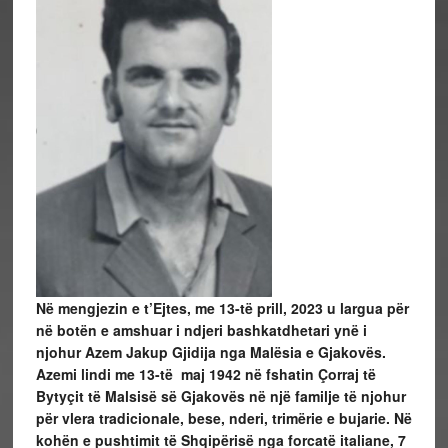
Në mengjezin e t’Ejtes, me 13-të prill, 2023 u largua për
në botën e amshuar i ndjeri bashkatdhetari ynë i
njohur Azem Jakup Gjidija nga Malësia e Gjakovës.
Azemi lindi me 13-të maj 1942 në fshatin Çorraj të
Bytyçit të Malsisë së Gjakovës në një familje të njohur
për vlera tradicionale, bese, nderi, trimërie e bujarie. Në
kohën e pushtimit të Shqipërisë nga forcatë italiane, 7