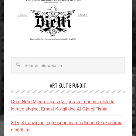
ARTIKUJT E FUNDIT
Dom Ndre Mjeda, sipas dy figurave monumentale të
letrave shqipe, Ernest Koliqit dhe At Gjergj Fishta
36 vjet tranzicion, nga ekonomia prodhuese te ekonomia
e përfitimit