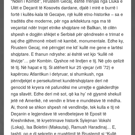
“Nderi i Kombit”, Rrustem Gecaj, është rrënjas nga Lluka e
Ulët e Deçanit të Kosovës dardane, djalë i mirë e burrë i
fortë i kullës-kala të Gecajve, një kullë etno-historike – sa e
traditës dhe moderne, për nga arkitektura nga ma të
veçantat ndër trojet etnike shqiptare në Ballkan, të cilën
shpesh e dogjën shkijet e Serbisë për qëndresën e trimat e
saj dhe gjithmonë mbeti në kambë, monumentale. Edhe ky,
Rrustem Gecaj, më përngjet me kit’ kullë me gene e lartësi
shqiptare. E thanun ndryshe: ai është vet kjo “kullë në
lëvizje”… për Kombin. Qyshce në lindjen e tij. Në çdo qelizë
të tij. Në hapat e tij. Si atëherit kur 25 vjeçar (viti ’72) e
kapërceu Atlantikun i detyruar, si shumkush, nga
përndjekjet e persekutimet kundërshqiptare deri në
genocid të kryera në pafundësi me urrejtje e gjakderdhje
nga sllavët. Edhe deri më sot, që ka hy’ në gjysmë shekull
jetë në Amerikë, në vendin e lirive e mundësive të mëdha.
Ai, thonë se shkon shpesh në vendlindje, tek kulla e tij në
Deçanin e legjendave të vendbetejave të Eposit të
Kreshnikëve, të kryetrimave historik Sylejman Vokshi
(Lokaj), Isa Boletini (Maksutaj), Ramush Haradinaj… E,
tashti, po e di sekretin e rrugëtimit të Rrustemit si “Kullë