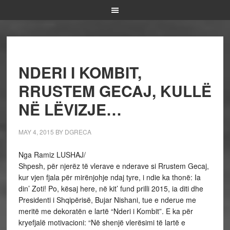
NDERI I KOMBIT,
RRUSTEM GECAJ, KULLË
NË LËVIZJE…
MAY 4, 2015
BY
DGRECA
Nga Ramiz LUSHAJ/
Shpesh, për njerëz të vlerave e nderave si Rrustem Gecaj,
kur vjen fjala për mirënjohje ndaj tyre, i ndie ka thonë: Ia
din’ Zoti! Po, kësaj here, në kit’ fund prilli 2015, ia diti dhe
Presidenti i Shqipërisë, Bujar Nishani, tue e nderue me
meritë me dekoratën e lartë “Nderi i Kombit”. E ka për
kryefjalë motivacioni: “Në shenjë vlerësimi të lartë e