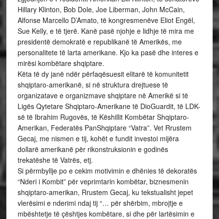
Hillary Klinton, Bob Dole, Joe Liberman, John McCain,
Alfonse Marcello D’Amato, të kongresmenëve Eliot Engël,
Sue Kelly, e të tjerë. Kanë pasë njohje e lidhje të mira me
presidentë demokratë e republikanë të Amerikës, me
personalitete të larta amerikane. Kjo ka pasë dhe interes e
mirësi kombëtare shqiptare.
Këta të dy janë ndër përfaqësuesit elitarë të komunitetit
shqiptaro-amerikanë, si në struktura drejtuese të
organizatave e organizmave shqiptare në Amerikë si të
Ligës Qytetare Shqiptaro-Amerikane të DioGuardit, të LDK-
së të Ibrahim Rugovës, të Këshillit Kombëtar Shqiptaro-
Amerikan, Federatës PanShqiptare “Vatra”. Vet Rrustem
Gecaj, me nismen e tij, kohët e fundit investoi mijëra
dollarë amerikanë për rikonstruksionin e godinës
trekatëshe të Vatrës, etj.
Si përmbyllje po e cekim motivimin e dhënies të dekoratës
“Nderi i Kombit” për veprimtarin kombëtar, biznesmenin
shqiptaro-amerikan, Rrustem Gecaj, ku tekstualisht jepet
vlerësimi e nderimi ndaj tij “… për shërbim, mbrojtje e
mbështetje të çështjes kombëtare, si dhe për lartësimin e