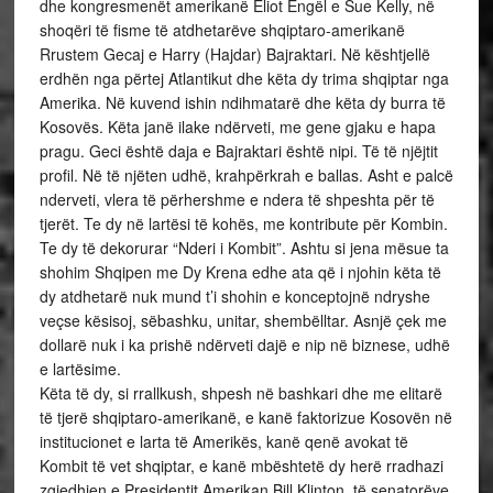
dhe kongresmenët amerikanë Eliot Engël e Sue Kelly, në
shoqëri të fisme të atdhetarëve shqiptaro-amerikanë
Rrustem Gecaj e Harry (Hajdar) Bajraktari. Në kështjellë
erdhën nga përtej Atlantikut dhe këta dy trima shqiptar nga
Amerika. Në kuvend ishin ndihmatarë dhe këta dy burra të
Kosovës. Këta janë ilake ndërveti, me gene gjaku e hapa
pragu. Geci është daja e Bajraktari është nipi. Të të njëjtit
profil. Në të njëten udhë, krahpërkrah e ballas. Asht e palcë
nderveti, vlera të përhershme e ndera të shpeshta për të
tjerët. Te dy në lartësi të kohës, me kontribute për Kombin.
Te dy të dekorurar “Nderi i Kombit”. Ashtu si jena mësue ta
shohim Shqipen me Dy Krena edhe ata që i njohin këta të
dy atdhetarë nuk mund t’i shohin e konceptojnë ndryshe
veçse kësisoj, sëbashku, unitar, shembëlltar. Asnjë çek me
dollarë nuk i ka prishë ndërveti dajë e nip në biznese, udhë
e lartësime.
Këta të dy, si rrallkush, shpesh në bashkari dhe me elitarë
të tjerë shqiptaro-amerikanë, e kanë faktorizue Kosovën në
institucionet e larta të Amerikës, kanë qenë avokat të
Kombit të vet shqiptar, e kanë mbështetë dy herë rradhazi
zgjedhjen e Presidentit Amerikan Bill Klinton, të senatorëve