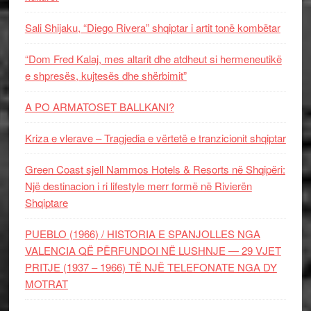
Sali Shijaku, “Diego Rivera” shqiptar i artit tonë kombëtar
“Dom Fred Kalaj, mes altarit dhe atdheut si hermeneutikë
e shpresës, kujtesës dhe shërbimit”
A PO ARMATOSET BALLKANI?
Kriza e vlerave – Tragjedia e vërtetë e tranzicionit shqiptar
Green Coast sjell Nammos Hotels & Resorts në Shqipëri:
Një destinacion i ri lifestyle merr formë në Rivierën
Shqiptare
PUEBLO (1966) / HISTORIA E SPANJOLLES NGA
VALENCIA QË PËRFUNDOI NË LUSHNJE — 29 VJET
PRITJE (1937 – 1966) TË NJË TELEFONATE NGA DY
MOTRAT