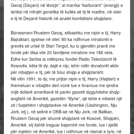
Gecaj (Deçani) në lëvizje”: ai marrka “karburant” (energji) e
lartësi në rrënjët genetike të kullës së tij të madhe, në visin
e tij të Deçanit historik në analet kombëtare shqiptare.
Biznesmeni Rrustem Gecaj, sëbashku me nipin e tij, Harry
Bajraktari, qyshse në vitet ’80 ka ndihmue minatorët e
grevës së urisë të Stari Tergut, ku iu gjendën pranë me
fonde për disa vite 20 familjeve minatore me 186 veta.
Edhe kur Serbia ia ndërpreu fondet Radio Televizionit të
Kosovës, këta të dy, dajë e nip, ishin ndër donatorët aktiv
për mbajtjen e tij, për të folur shqip e shqiptarisht.
Në vitin 1991, te dy, me prijtar nipin e tij, Harry (Hajdari) e
themeluan e mbajtën deri vonë tue e financue me qindra
mijë dollarë amerikanë të parën gazetë dygjuhëshe shqip-
anglisht në Amerikë, gazetën “Illyria”, që ishte e mbetet një
zë i fuqishëm i shqiptarëve në Amerikë (Uashington, Nju
Jork, etj.), në selinë e OKB-së në Nju Jork, në Ballkan.
Rrustem Gecaj për shumë shqiptarë në Kosovë, Shqipëri,
Amerikë, etj është treguar bajemirë me fonde, tue i sjellë
për mjekim në Amerikë, tue i ndihmue në nismat e tyre, në