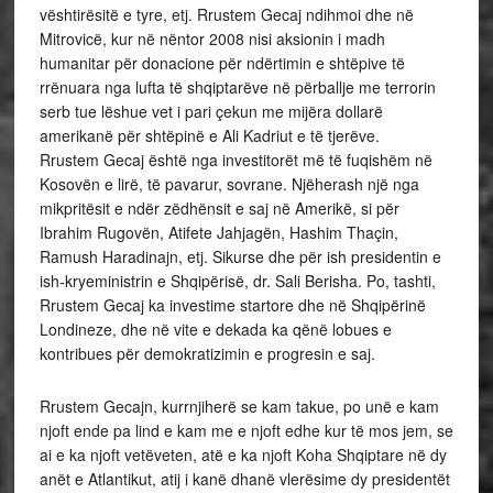
vështirësitë e tyre, etj. Rrustem Gecaj ndihmoi dhe në
Mitrovicë, kur në nëntor 2008 nisi aksionin i madh
humanitar për donacione për ndërtimin e shtëpive të
rrënuara nga lufta të shqiptarëve në përballje me terrorin
serb tue lëshue vet i pari çekun me mijëra dollarë
amerikanë për shtëpinë e Ali Kadriut e të tjerëve.
Rrustem Gecaj është nga investitorët më të fuqishëm në
Kosovën e lirë, të pavarur, sovrane. Njëherash një nga
mikpritësit e ndër zëdhënsit e saj në Amerikë, si për
Ibrahim Rugovën, Atifete Jahjagën, Hashim Thaçin,
Ramush Haradinajn, etj. Sikurse dhe për ish presidentin e
ish-kryeministrin e Shqipërisë, dr. Sali Berisha. Po, tashti,
Rrustem Gecaj ka investime startore dhe në Shqipërinë
Londineze, dhe në vite e dekada ka qënë lobues e
kontribues për demokratizimin e progresin e saj.
Rrustem Gecajn, kurrnjiherë se kam takue, po unë e kam
njoft ende pa lind e kam me e njoft edhe kur të mos jem, se
ai e ka njoft vetëveten, atë e ka njoft Koha Shqiptare në dy
anët e Atlantikut, atij i kanë dhanë vlerësime dy presidentët