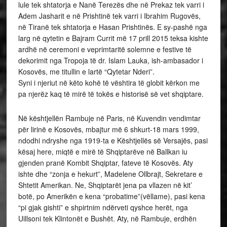
lule tek shtatorja e Nanë Terezës dhe në Prekaz tek varri i
Adem Jasharit e në Prishtinë tek varri i Ibrahim Rugovës,
në Tiranë tek shtatorja e Hasan Prishtinës. E sy-pashë nga
larg në qytetin e Bajram Currit më 17 prill 2015 teksa kishte
ardhë në ceremoni e veprimtaritë solemne e festive të
dekorimit nga Tropoja të dr. Islam Lauka, ish-ambasador i
Kosovës, me titullin e lartë “Qytetar Nderi”.
Syni i njeriut në këto kohë të vështira të globit kërkon me
pa njerëz kaq të mirë të tokës e historisë së vet shqiptare.
Në kështjellën Rambuje në Paris, në Kuvendin vendimtar
për lirinë e Kosovës, mbajtur më 6 shkurt-18 mars 1999,
ndodhi ndryshe nga 1919-ta e Kështjellës së Versajës, pasi
kësaj here, miqtë e mirë të Shqiptarëve në Ballkan iu
gjenden pranë Kombit Shqiptar, fateve të Kosovës. Aty
ishte dhe “zonja e hekurt”, Madelene Ollbrajt, Sekretare e
Shtetit Amerikan. Ne, Shqiptarët jena pa vllazen në kit’
botë, po Amerikën e kena “probatime”(vëllame), pasi kena
“pi gjak gishti” e shpirtnim ndërveti qyshce herët, nga
Uillsoni tek Klintonët e Bushët. Aty, në Rambuje, erdhën