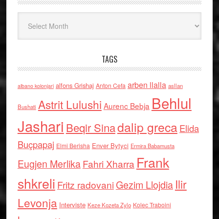
Arkiv
TAGS
arben llalla
alfons Grishaj
Anton Cefa
asllan
albano kolonjari
Behlul
Astrit Lulushi
Aurenc Bebja
Bushati
Jashari
dalip greca
Beqir Sina
Elida
Buçpapaj
Enver Bytyci
Elmi Berisha
Ermira Babamusta
Frank
Eugjen Merlika
Fahri Xharra
shkreli
Ilir
Gezim Llojdia
Fritz radovani
Levonja
Interviste
Kolec Traboini
Keze Kozeta Zylo