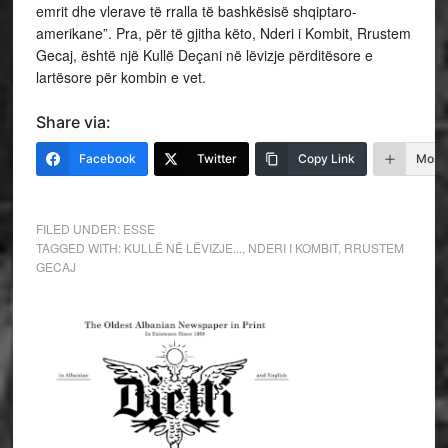
emrit dhe vlerave të rralla të bashkësisë shqiptaro-
amerikane”. Pra, për të gjitha këto, Nderi i Kombit, Rrustem
Gecaj, është një Kullë Deçani në lëvizje përditësore e
lartësore për kombin e vet.
Share via:
Facebook
Twitter
Copy Link
More
FILED UNDER:
ESSE
TAGGED WITH:
KULLË NË LËVIZJE...
,
NDERI I KOMBIT
,
RRUSTEM
GECAJ