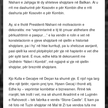
Nishani e Jahjaga të dy shteteve shqiptare në Ballkan. Ai u
rrit me dashurinë për Kosovën e për Kombin dhe e rriti
dashuria për Kosovën e për Kombin.
Ay, si e thotë Presidenti Nishani në motivacionin e
dekoratës: me “veprimtarinë e tij të çmuar atdhetare dhe
përkushtimin e paepur…” e ka vendin e rolin e vet në
konstelacionin e yjeve shqiptarë në qiellin e historisë
shqiptare, pa i hy’ në hise kurrkujt, pa iu xhelozue asnjanit,
pasi qielli ka vend plotpërplot për yje në hapisrën e vet dhe
për sytë tanë. E mue, edhe këta të dekoruemit me
Urdhërin “Nderi i Kombit”, më ngjajnë si yje në qiellin
shqiptar, për breznitë shqiptare.
Kjo Kulla e Gecajve në Deçan ka shumë yje. E njof nga larg
dhe një tjetër, njanin prej tyre. Hysen Gecaj i thonë atij.
Edhe ky – veprimtar kombëtar e biznesmen. Rrinë tek
rranjët, tek trolli i vet, ma së shumti Anadrinit e në Luginën
e Rahovecit – tek fabrika e venës “Stone Castle”. E kam pa
në foto në Tuzin shqiptar në Mal të Zi tue vendos tufa me