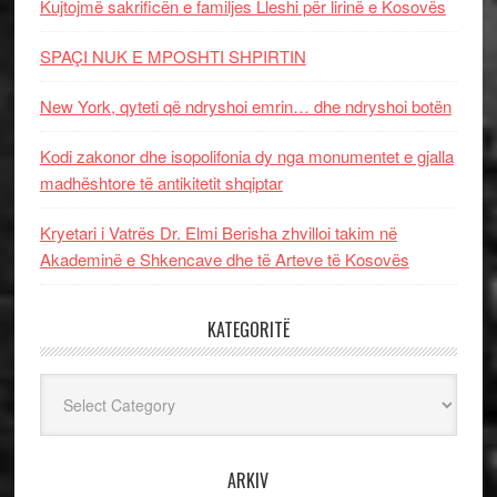
Kujtojmë sakrificën e familjes Lleshi për lirinë e Kosovës
SPAÇI NUK E MPOSHTI SHPIRTIN
New York, qyteti që ndryshoi emrin… dhe ndryshoi botën
Kodi zakonor dhe isopolifonia dy nga monumentet e gjalla
madhështore të antikitetit shqiptar
Kryetari i Vatrës Dr. Elmi Berisha zhvilloi takim në
Akademinë e Shkencave dhe të Arteve të Kosovës
KATEGORITË
Kategoritë
ARKIV