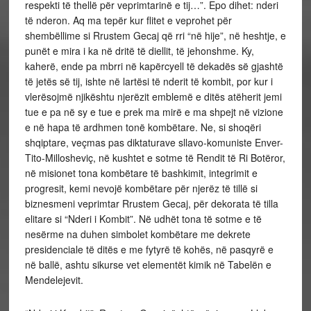
respekti të thellë për veprimtarinë e tij…”. Epo dihet: nderi
të nderon. Aq ma tepër kur flitet e veprohet për
shembëllime si Rrustem Gecaj që rri “në hije”, në heshtje, e
punët e mira i ka në dritë të diellit, të jehonshme. Ky,
kaherë, ende pa mbrri në kapërcyell të dekadës së gjashtë
të jetës së tij, ishte në lartësi të nderit të kombit, por kur i
vlerësojmë njikështu njerëzit emblemë e ditës atëherit jemi
tue e pa në sy e tue e prek ma mirë e ma shpejt në vizione
e në hapa të ardhmen tonë kombëtare. Ne, si shoqëri
shqiptare, veçmas pas diktaturave sllavo-komuniste Enver-
Tito-Millosheviç, në kushtet e sotme të Rendit të Ri Botëror,
në misionet tona kombëtare të bashkimit, integrimit e
progresit, kemi nevojë kombëtare për njerëz të tillë si
biznesmeni veprimtar Rrustem Gecaj, për dekorata të tilla
elitare si “Nderi i Kombit”. Në udhët tona të sotme e të
nesërme na duhen simbolet kombëtare me dekrete
presidenciale të ditës e me fytyrë të kohës, në pasqyrë e
në ballë, ashtu sikurse vet elementët kimik në Tabelën e
Mendelejevit.