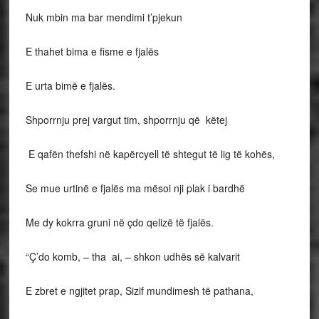
Nuk mbin ma bar mendimi t’pjekun
E thahet bima e fisme e fjalës
E urta bimë e fjalës.
Shporrnju prej vargut tim, shporrnju që këtej
E qafën thefshi në kapërcyell të shtegut të lig të kohës,
Se mue urtinë e fjalës ma mësoi nji plak i bardhë
Me dy kokrra gruni në çdo qelizë të fjalës.
“Ç’do komb, – tha ai, – shkon udhës së kalvarit
E zbret e ngjitet prap, Sizif mundimesh të pathana,