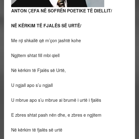
ANTON
Ç
EFA NË SOFRËN POETIKE TË DIELLIT/
N
Ë
K
Ë
RKIM T
Ë
FJAL
Ë
S S
Ë
URT
Ë/
Me nji shkallë që m’çon jashtë kohe
Ngjitem shtat fill mbi qiell
Në kërkim të Fjalës së Urtë,
U ngjall apo s’u ngjall
U mbrue apo s’u mbrue ai brumë i urtë i fjalës
E zbres shtat pash nën dhe, e zbres e ngjitem
Në kërkim të fjalës së urtë