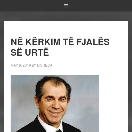
NË KËRKIM TË FJALËS
SË URTË
MAY 9, 2019
BY
DGRECA