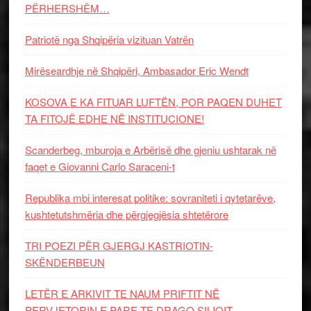
PËRHERSHËM…
Patriotë nga Shqipëria vizituan Vatrën
Mirëseardhje në Shqipëri, Ambasador Eric Wendt
KOSOVA E KA FITUAR LUFTËN, POR PAQEN DUHET
TA FITOJË EDHE NË INSTITUCIONE!
Scanderbeg, mburoja e Arbërisë dhe gjeniu ushtarak në
faqet e Giovanni Carlo Saraceni-t
Republika mbi interesat politike: sovraniteti i qytetarëve,
kushtetutshmëria dhe përgjegjësia shtetërore
TRI POEZI PËR GJERGJ KASTRIOTIN-
SKËNDERBEUN
LETËR E ARKIVIT TE NAUM PRIFTIT NË
PERVJETORIN E PARE TE DRAGO SILIQIT