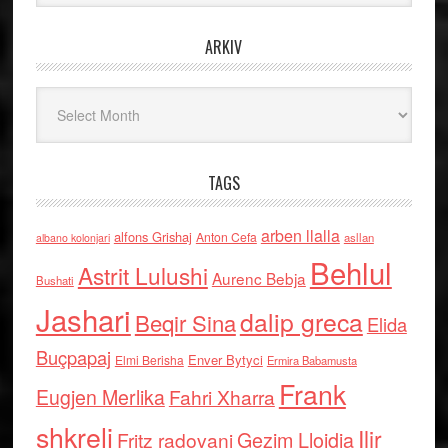
ARKIV
Arkiv
TAGS
arben llalla
alfons Grishaj
Anton Cefa
asllan
albano kolonjari
Behlul
Astrit Lulushi
Aurenc Bebja
Bushati
Jashari
dalip greca
Beqir Sina
Elida
Buçpapaj
Enver Bytyci
Elmi Berisha
Ermira Babamusta
Frank
Eugjen Merlika
Fahri Xharra
shkreli
Ilir
Gezim Llojdia
Fritz radovani