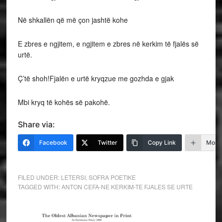
Në shkallën që më çon jashtë kohe
E zbres e ngjitem, e ngjitem e zbres në kerkim të fjalës së
urtë.
Ç’të shoh!Fjalën e urtë kryqzue me gozhda e gjak
Mbi kryq të kohës së pakohë.
Share via:
Facebook
Twitter
Copy Link
More
FILED UNDER:
LETERSI
,
SOFRA POETIKE
TAGGED WITH:
ANTON CEFA-NE KERKIM-TE FJALES SE URTE