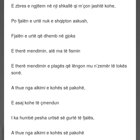
E zbres e ngjitem në nji shkallë qi m’çon jashtë kohe,
Po fjalën e urtë nuk e shqipton askush,
Fjalën e urtë që dhemb në gjoks
E therë mendimin, atë ma të fismin
E therë mendimin e plagës që lëngon mu n’zemër të tokës
sonë.
A thue nga alkimi e kohës së pakohë,
E asaj kohe të çmendun
I ka humbë pesha urtisë së gurtë të fjalës,
A thue nga alkimi e kohës së pakohë