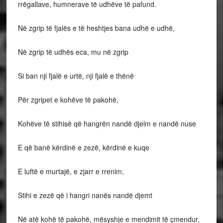
rrëgallave, humnerave të udhëve të pafund.
Në zgrip të fjalës e të heshtjes bana udhë e udhë,
Në zgrip të udhës eca, mu në zgrip
Si ban nji fjalë e urtë, nji fjalë e thënë
Për zgripet e kohëve të pakohë,
Kohëve të stihisë që hangrën nandë djelm e nandë nuse
E që banë kërdinë e zezë, kërdinë e kuqe
E luftë e murtajë, e zjarr e rrenim,
Stihi e zezë që i hangri nanës nandë djemt
Në atë kohë të pakohë, mësyshje e mendimit të çmendur,