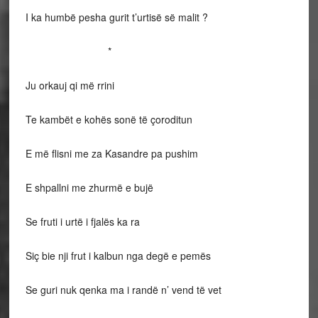
I ka humbë pesha gurit t’urtisë së malit ?
*
Ju orkauj qi më rrini
Te kambët e kohës sonë të çoroditun
E më flisni me za Kasandre pa pushim
E shpallni me zhurmë e bujë
Se fruti i urtë i fjalës ka ra
Siç bie nji frut i kalbun nga degë e pemës
Se guri nuk qenka ma i randë n’ vend të vet