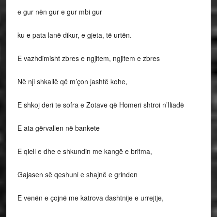
e gur nën gur e gur mbi gur
ku e pata lanë dikur, e gjeta, të urtën.
E vazhdimisht zbres e ngjitem, ngjitem e zbres
Në nji shkallë që m’çon jashtë kohe,
E shkoj deri te sofra e Zotave që Homeri shtroi n’Iliadë
E ata gërvallen në bankete
E qiell e dhe e shkundin me kangë e britma,
Gajasen së qeshuni e shajnë e grinden
E venën e çojnë me katrova dashtnije e urrejtje,