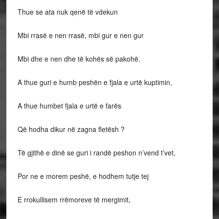
Thue se ata nuk qenë të vdekun
Mbi rrasë e nen rrasë, mbi gur e nen gur
Mbi dhe e nen dhe të kohës së pakohë.
A thue guri e humb peshën e fjala e urtë kuptimin,
A thue humbet fjala e urtë e farës
Që hodha dikur në zagna fletësh ?
Të gjithë e dinë se guri i randë peshon n’vend t’vet,
Por ne e morem peshë, e hodhem tutje tej
E rrokullisem rrëmoreve të mergimit,