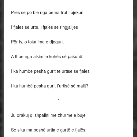
Pres se po bie nga pema frut i pjekun
I fjalës së urtë, i fjalës së ringjalljes
Për ty, o toka ime e djegun.
A thue nga alkimi e kohës së pakohë
I ka humbë pesha gurit të urtisë së fjalës
I ka humbë pesha gurit t’urtisë së malit?
*
Ju orakuj qi shpallni me zhurmë e bujë
Se s’ka ma peshë urtia e gurtë e fjalës,