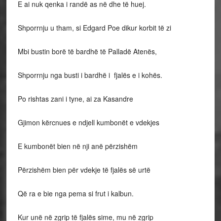
E ai nuk qenka i randë as në dhe të huej.
Shporrnju u tham, si Edgard Poe dikur korbit të zi
Mbi bustin borë të bardhë të Palladë Atenës,
Shporrnju nga busti i bardhë i fjalës e i kohës.
Po rishtas zani i tyne, ai za Kasandre
Gjimon kërcnues e ndjell kumbonët e vdekjes
E kumbonët bien në nji anë përzishëm
Përzishëm bien për vdekje të fjalës së urtë
Që ra e bie nga pema si frut i kalbun.
Kur unë në zgrip të fjalës sime, mu në zgrip