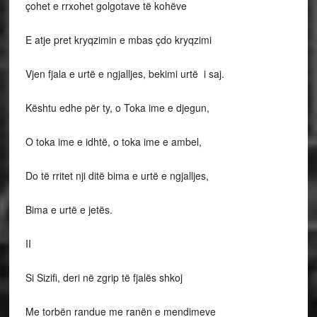
çohet e rrxohet golgotave të kohëve
E atje pret kryqzimin e mbas çdo kryqzimi
Vjen fjala e urtë e ngjalljes, bekimi urtë i saj.
Kështu edhe për ty, o Toka ime e djegun,
O toka ime e idhtë, o toka ime e ambel,
Do të rritet nji ditë bima e urtë e ngjalljes,
Bima e urtë e jetës.
II
Si Sizifi, deri në zgrip të fjalës shkoj
Me torbën randue me ranën e mendimeve