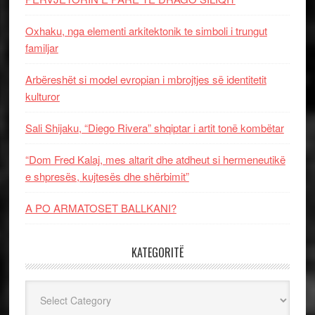
Oxhaku, nga elementi arkitektonik te simboli i trungut
familjar
Arbëreshët si model evropian i mbrojtjes së identitetit
kulturor
Sali Shijaku, “Diego Rivera” shqiptar i artit tonë kombëtar
“Dom Fred Kalaj, mes altarit dhe atdheut si hermeneutikë
e shpresës, kujtesës dhe shërbimit”
A PO ARMATOSET BALLKANI?
KATEGORITË
Kategoritë