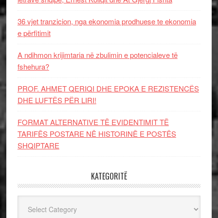
36 vjet tranzicion, nga ekonomia prodhuese te ekonomia
e përfitimit
A ndihmon krijimtaria në zbulimin e potencialeve të
fshehura?
PROF. AHMET QERIQI DHE EPOKA E REZISTENCЁS
DHE LUFTЁS PЁR LIRI!
FORMAT ALTERNATIVE TË EVIDENTIMIT TË
TARIFËS POSTARE NË HISTORINË E POSTËS
SHQIPTARE
KATEGORITË
Kategoritë