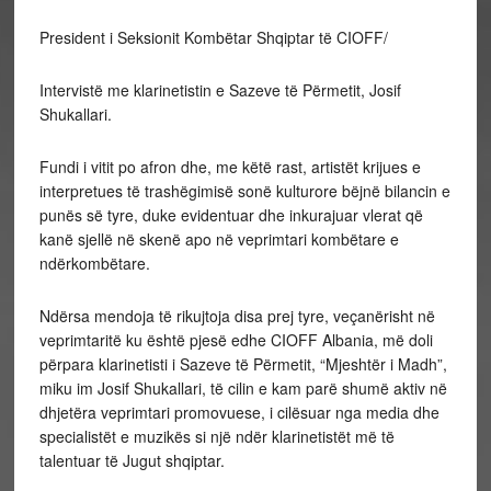
President i Seksionit Kombëtar Shqiptar të CIOFF/
Intervistë me klarinetistin e Sazeve të Përmetit, Josif
Shukallari.
Fundi i vitit po afron dhe, me këtë rast, artistët krijues e
interpretues të trashëgimisë sonë kulturore bëjnë bilancin e
punës së tyre, duke evidentuar dhe inkurajuar vlerat që
kanë sjellë në skenë apo në veprimtari kombëtare e
ndërkombëtare.
Ndërsa mendoja të rikujtoja disa prej tyre, veçanërisht në
veprimtaritë ku është pjesë edhe CIOFF Albania, më doli
përpara klarinetisti i Sazeve të Përmetit, “Mjeshtër i Madh”,
miku im Josif Shukallari, të cilin e kam parë shumë aktiv në
dhjetëra veprimtari promovuese, i cilësuar nga media dhe
specialistët e muzikës si një ndër klarinetistët më të
talentuar të Jugut shqiptar.