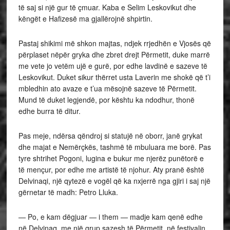
të saj si një gur të çmuar. Kaba e Selim Leskovikut dhe
këngët e Hafizesë ma gjallërojnë shpirtin.
Pastaj shikimi më shkon majtas, ndjek rrjedhën e Vjosës që
përplaset nëpër gryka dhe zbret drejt Përmetit, duke marrë
me vete jo vetëm ujë e gurë, por edhe lavdinë e sazeve të
Leskovikut. Duket sikur thërret usta Laverin me shokë që t’i
mbledhin ato avaze e t’ua mësojnë sazeve të Përmetit.
Mund të duket legjendë, por kështu ka ndodhur, thonë
edhe burra të ditur.
Pas meje, ndërsa qëndroj si statujë në oborr, janë grykat
dhe majat e Nemërçkës, tashmë të mbuluara me borë. Pas
tyre shtrihet Pogoni, lugina e bukur me njerëz punëtorë e
të mençur, por edhe me artistë të njohur. Aty pranë është
Delvinaqi, një qytezë e vogël që ka nxjerrë nga gjiri i saj një
gërnetar të madh: Petro Lluka.
— Po, e kam dëgjuar — i them — madje kam qenë edhe
në Delvinaq, me një grup sazesh të Përmetit, në festivalin