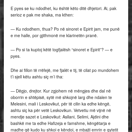
E pyes se ku ndodhet, ku është këto ditë dhjetori. Ai, pak
serioz e pak me shaka, ma kthen:
— Ku ndodhem, thua? Po në sinoret e Epirit jam, me punë
e me halle, por gjithmonë me klarinetën pranë.
— Po si ta kuptoj këtë togfjalësh “sinoret e Epirit”? — e
pyes.
Dhe ai fillon të rrëfejë, me fjalët e tij, të cilat po mundohem
t’i sjell këtu ashtu siç m’i tha:
— Dëgjo, drejtor. Kur zgjohem në mëngjes dhe dal në
oborrin e shtëpisë, sytë më shkojnë larg dhe ndalen te
Melesini, mali i Leskovikut, për të cilin ka edhe këngë,
ashtu siç ka për vetë Leskovikun. Vetvetiu më vijnë në
mendje sazet e Leskovikut: Asllani, Selimi, Ajdini dhe
bashkë me ta edhe Hafizeja e famshme, këngëtarja e
madhe që kudo ku shkoi e këndoi, e mbajti emrin e qytetit