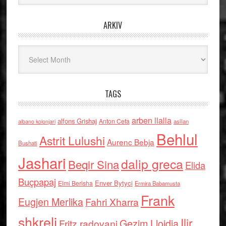
ARKIV
Arkiv
TAGS
arben llalla
alfons Grishaj
Anton Cefa
asllan
albano kolonjari
Behlul
Astrit Lulushi
Aurenc Bebja
Bushati
Jashari
dalip greca
Beqir Sina
Elida
Buçpapaj
Enver Bytyci
Elmi Berisha
Ermira Babamusta
Frank
Eugjen Merlika
Fahri Xharra
shkreli
Ilir
Gezim Llojdia
Fritz radovani