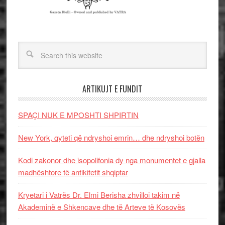
ARTIKUJT E FUNDIT
SPAÇI NUK E MPOSHTI SHPIRTIN
New York, qyteti që ndryshoi emrin… dhe ndryshoi botën
Kodi zakonor dhe isopolifonia dy nga monumentet e gjalla
madhështore të antikitetit shqiptar
Kryetari i Vatrës Dr. Elmi Berisha zhvilloi takim në
Akademinë e Shkencave dhe të Arteve të Kosovës