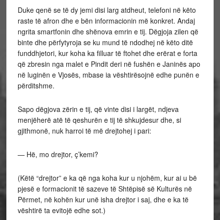
Duke qenë se të dy jemi disi larg atdheut, telefoni në këto
raste të afron dhe e bën informacionin më konkret. Andaj
ngrita smartfonin dhe shënova emrin e tij. Dëgjoja zilen që
binte dhe përfytyroja se ku mund të ndodhej në këto ditë
funddhjetori, kur koha ka filluar të ftohet dhe erërat e forta
që zbresin nga malet e Pindit deri në fushën e Janinës apo
në luginën e Vjosës, mbase ia vështirësojnë edhe punën e
përditshme.
Sapo dëgjova zërin e tij, që vinte disi i largët, ndjeva
menjëherë atë të qeshurën e tij të shkujdesur dhe, si
gjithmonë, nuk harroi të më drejtohej i pari:
— Hë, mo drejtor, ç’kemi?
(Këtë “drejtor” e ka që nga koha kur u njohëm, kur ai u bë
pjesë e formacionit të sazeve të Shtëpisë së Kulturës në
Përmet, në kohën kur unë isha drejtor i saj, dhe e ka të
vështirë ta evitojë edhe sot.)