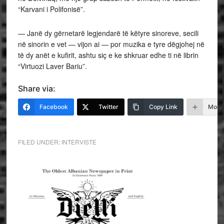
“Karvani i Polifonisë”.
— Janë dy gërnetarë legjendarë të këtyre sinoreve, secili
në sinorin e vet — vijon ai — por muzika e tyre dëgjohej në
të dy anët e kufirit, ashtu siç e ke shkruar edhe ti në librin
“Virtuozi Laver Bariu”.
Share via:
Facebook
Twitter
Copy Link
More
FILED UNDER:
INTERVISTE