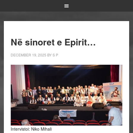
Në sinoret e Epirit…
DECEMBER 19, 2025
BY
S P
Intervistoi: Niko Mihali