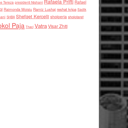
Rafaela Prifti
Rafael
e Tereza
presidenti Nishani
qi
Raimonda Moisiu
Ramiz Lushaj
reshat kripa
Sadik
Shefqet Kercelli
shqiperia
hani
shqiptaret
SHBA
kol Paja
Vatra
Visar Zhiti
Thaci