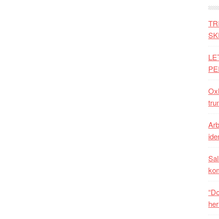
TR
SK
LE
PE
Oxh
tru
Arb
iden
Sal
ko
“Do
her