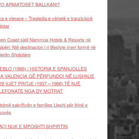
PO ARMATOSET BALLKANI?
za e vlerave – Tragjedia e vërtetë e tranzicionit
iptar
en Coast sjell Nammos Hotels & Resorts në
ipëri: Një destinacion i ri lifestyle merr formë në
ierën Shqiptare
EBLO (1966) / HISTORIA E SPANJOLLES
A VALENCIA QË PËRFUNDOI NË LUSHNJE
29 VJET PRITJE (1937 – 1966) TË NJË
LEFONATE NGA DY MOTRAT
tojmë sakrificën e familjes Lleshi për lirinë e
sovës
AÇI NUK E MPOSHTI SHPIRTIN