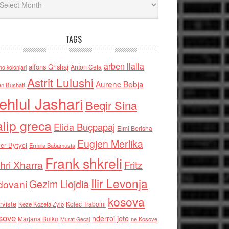
TAGS
arben llalla
alfons Grishaj
Anton Cefa
no kolonjari
Astrit Lulushi
Aurenc Bebja
an Bushati
ehlul Jashari
Beqir Sina
alip greca
Elida Buçpapaj
Elmi Berisha
Eugjen Merlika
er Bytyci
Ermira Babamusta
Frank shkreli
hri Xharra
Fritz
Ilir Levonja
Gezim Llojdia
dovani
kosova
rviste
Kolec Traboini
Keze Kozeta Zylo
sove
nderroi jete
Marjana Bulku
ne Kosove
Murat Gecaj