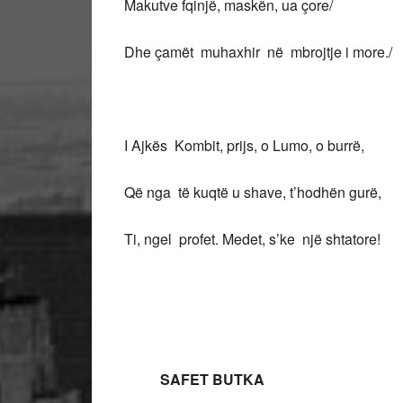
Makutve fqinjë, maskën, ua çore/
Dhe çamët muhaxhir në mbrojtje i more./
I Ajkës Kombit, prijs, o Lumo, o burrë,
Që nga të kuqtë u shave, t’hodhën gurë,
Ti, ngel profet. Medet, s’ke një shtatore!
SAFET BUTKA