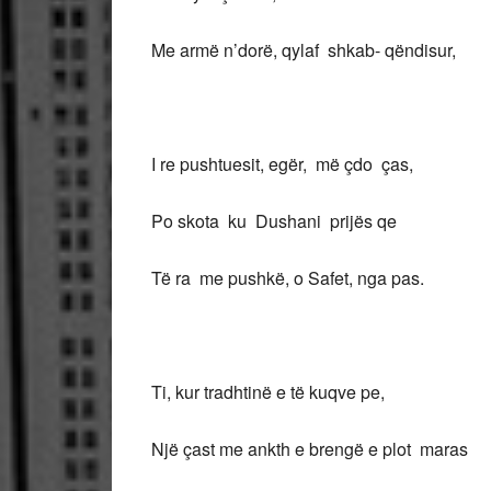
Me armë n’dorë, qylaf shkab- qëndisur,
I re pushtuesit, egër, më çdo ças,
Po skota ku Dushani prijës qe
Të ra me pushkë, o Safet, nga pas.
Ti, kur tradhtinë e të kuqve pe,
Një çast me ankth e brengë e plot maras