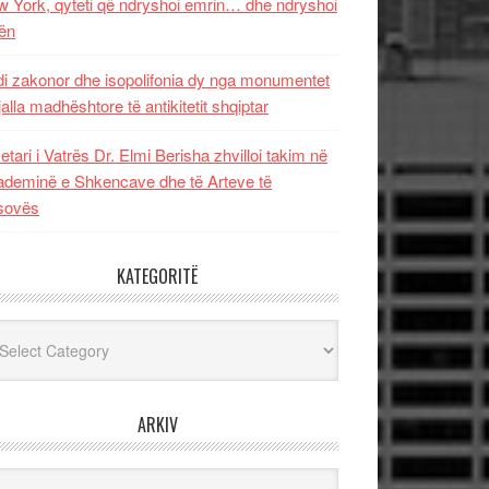
 York, qyteti që ndryshoi emrin… dhe ndryshoi
ën
i zakonor dhe isopolifonia dy nga monumentet
jalla madhështore të antikitetit shqiptar
etari i Vatrës Dr. Elmi Berisha zhvilloi takim në
deminë e Shkencave dhe të Arteve të
sovës
KATEGORITË
egoritë
ARKIV
iv