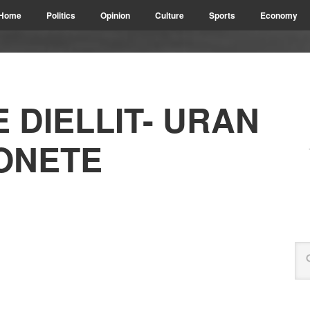
Home
Politics
Opinion
Culture
Sports
Economy
 DIELLIT- URAN
ONETE