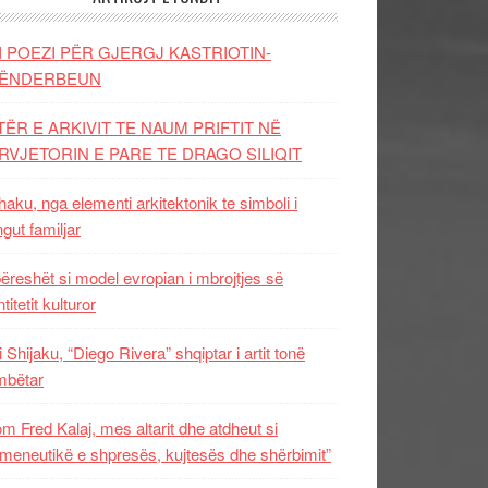
I POEZI PËR GJERGJ KASTRIOTIN-
ËNDERBEUN
TËR E ARKIVIT TE NAUM PRIFTIT NË
RVJETORIN E PARE TE DRAGO SILIQIT
aku, nga elementi arkitektonik te simboli i
ngut familjar
ëreshët si model evropian i mbrojtjes së
titetit kulturor
i Shijaku, “Diego Rivera” shqiptar i artit tonë
mbëtar
m Fred Kalaj, mes altarit dhe atdheut si
meneutikë e shpresës, kujtesës dhe shërbimit”