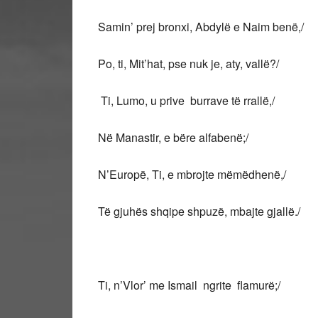
Samin’ prej bronxi, Abdylë e Naim benë,/
Po, ti, Mit’hat, pse nuk je, aty, vallë?/
Ti, Lumo, u prive burrave të rrallë,/
Në Manastir, e bëre alfabenë;/
N’Europë, Ti, e mbrojte mëmëdhenë,/
Të gjuhës shqipe shpuzë, mbajte gjallë./
Ti, n’Vlor’ me Ismail ngrite flamurë;/