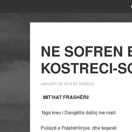
NE SOFREN E
KOSTRECI-S
JANUARY 29, 2013
BY
DGRECA
MIT’HAT FRASHËRI/
Nga kreu i Dangëllis dalloj me mall/
Pullazë e Frashërllinjve dhe teqenë/