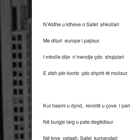
N’Atdhe u ktheve o Safet shkollari
Me dituri europe i pajisur.
I mbolle dije n’mendje çdo shqiptari
E afsh për komb çdo shpirti të molisur.
Kur hasmi u dynd, revoltë u çove i pari
Në burgje larg u pate degëdisur
Në krye çetash, Safet kumandari