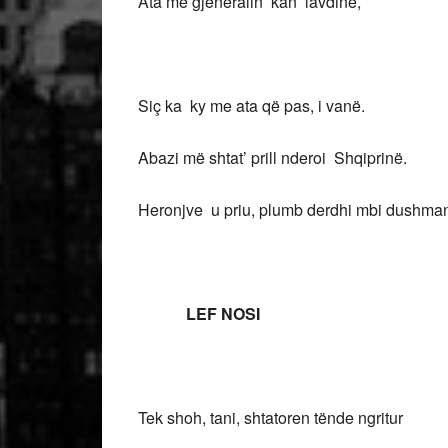
Ata me gjeneralin kan’ lavdinë,
Siç ka ky me ata që pas, i vanë.
Abazi më shtat’ prill nderoi Shqiprinë.
Heronjve u priu, plumb derdhi mbi dushma
LEF NOSI
Tek shoh, tani, shtatoren tënde ngritur