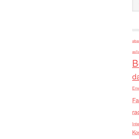
alba
asll
B
d
Env
Fa
ra
Inte
Ko