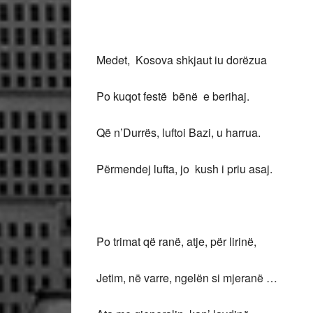
Medet, Kosova shkjaut iu dorëzua
Po kuqot festë bënë e berihaj.
Që n’Durrës, luftoi Bazi, u harrua.
Përmendej lufta, jo kush i priu asaj.
Po trimat që ranë, atje, për lirinë,
Jetim, në varre, ngelën si mjeranë …