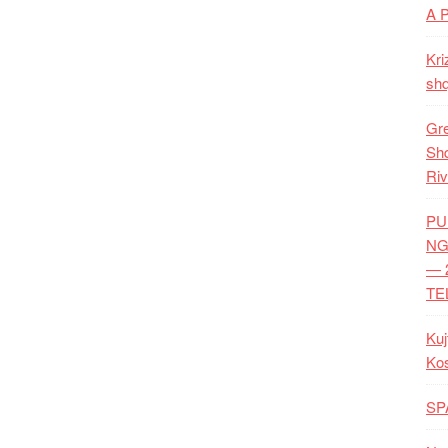
A 
Kri
shq
Gre
Shq
Riv
PU
NG
— 
TE
Kuj
Ko
SP