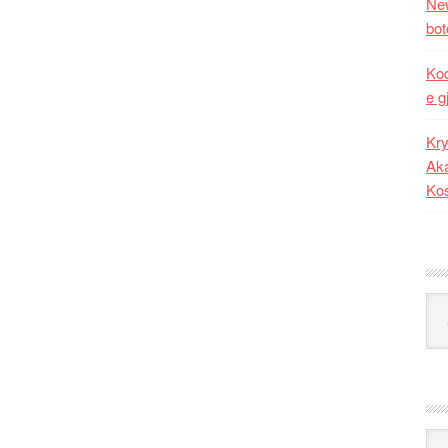
New
bot
Kod
e g
Kry
Aka
Ko
Kat
Ark