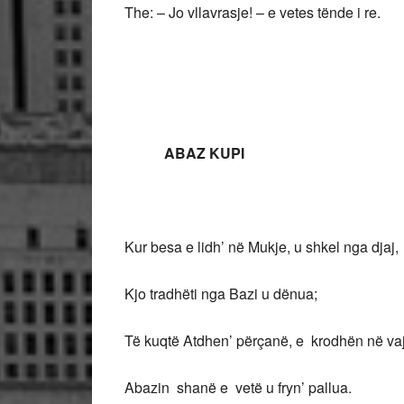
The: – Jo vllavrasje! – e vetes tënde i re.
ABAZ KUPI
Kur besa e lidh’ në Mukje, u shkel nga djaj,
Kjo tradhëti nga Bazi u dënua;
Të kuqtë Atdhen’ përçanë, e krodhën në vaj
Abazin shanë e vetë u fryn’ pallua.