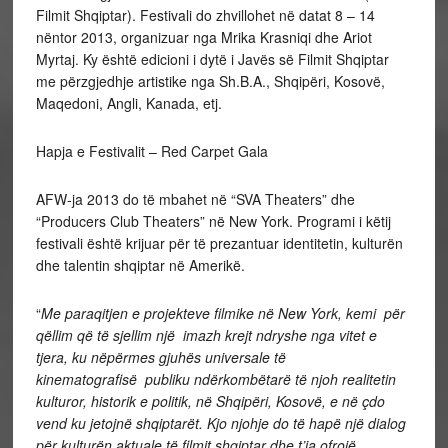
Filmit Shqiptar). Festivali do zhvillohet në datat 8 – 14
nëntor 2013, organizuar nga Mrika Krasniqi dhe Ariot
Myrtaj. Ky është edicioni i dytë i Javës së Filmit Shqiptar
me përzgjedhje artistike nga Sh.B.A., Shqipëri, Kosovë,
Maqedoni, Angli, Kanada, etj.
Hapja e Festivalit – Red Carpet Gala
AFW-ja 2013 do të mbahet në “SVA Theaters” dhe
“Producers Club Theaters” në New York. Programi i këtij
festivali është krijuar për të prezantuar identitetin, kulturën
dhe talentin shqiptar në Amerikë.
“
Me paraqitjen e projekteve filmike në New York, kemi për
qëllim që të sjellim një imazh krejt ndryshe nga vitet e
tjera, ku nëpërmes gjuhës universale të
kinematografisë publiku ndërkombëtarë të njoh realitetin
kulturor, historik e politik, në Shqipëri, Kosovë, e në çdo
vend ku jetojnë shqiptarët. Kjo njohje do të hapë një dialog
për kulturën aktuale të filmit shqiptar dhe t’ia ofrojë