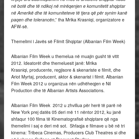
në botë dhe të ndikoj në mirëqenjen e komunitetit shqiptar
në Amerikë dhe të komuniteteve të tjera që për synim kanë
paqen dhe tolerancën
,” tha Mrika Krasniqi, organizatore e
AFW-së.
Themelimi i Javës së Filmit Shqiptar (Albanian Film Week)
Albanian Film Week u themelua në muajin gusht të vitit
2012. Ideatorët dhe themeluesit janë: Mrika
Krasniqi, producente, regjisore & skenariste e filmit, dhe
Ariot Myrtaj, producent, aktor & skenarist i filmit. Albanian
Film Week 2012 u organizua nën udhëheqjen e Nil
Production dhe të Albanian Artists Associations.
Albanian Film Week 2012 u zhvillua për herë të parë në
New York prej datës 05 deri më 11 nëntor 2012, ku janë
shfaqur 100 filma të Kinematografisë shqiptare që nga
themelimi i saj e deri më sot. Shfaqja e filmave u bë në tri
kinema: Tribeca Cinemas, Producers Club Theatres si dhe