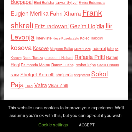
Buçpapaj
Enver Bytyci
Elmi Berisha
Ermira Babamusta
Frank
Eugjen Merlika
Fahri Xharra
shkreli
Ilir
Gezim Llojdia
Fritz radovani
Levonja
Interviste
Kolec Traboini
Keze Kozeta Zylo
kosova
Kosove
nderroi jete
Marjana Bulku
ne
Murat Gecaj
Rafaela Prifti
Rafael
Nene Tereza
Kosove
presidenti Nishani
Floqi
Raimonda Moisiu
Ramiz Lushaj
reshat kripa
Sadik Elshani
Sokol
Shefqet Kercelli
shqiperia
shqiptaret
SHBA
Paja
Vatra
Visar Zhiti
Thaci
This website uses cookies to improve your experience. We'll
assume you're ok with this, but you can opt-out if you wish.
Cookie settings
Log in
ACCEPT