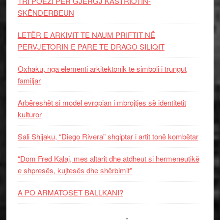
TRI POEZI PËR GJERGJ KASTRIOTIN-
SKËNDERBEUN
LETËR E ARKIVIT TE NAUM PRIFTIT NË
PERVJETORIN E PARE TE DRAGO SILIQIT
Oxhaku, nga elementi arkitektonik te simboli i trungut
familjar
Arbëreshët si model evropian i mbrojtjes së identitetit
kulturor
Sali Shijaku, “Diego Rivera” shqiptar i artit tonë kombëtar
“Dom Fred Kalaj, mes altarit dhe atdheut si hermeneutikë
e shpresës, kujtesës dhe shërbimit”
A PO ARMATOSET BALLKANI?