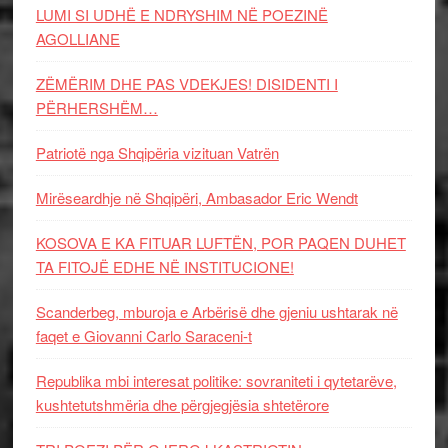
LUMI SI UDHË E NDRYSHIM NË POEZINË
AGOLLIANE
ZËMËRIM DHE PAS VDEKJES! DISIDENTI I
PËRHERSHËM…
Patriotë nga Shqipëria vizituan Vatrën
Mirëseardhje në Shqipëri, Ambasador Eric Wendt
KOSOVA E KA FITUAR LUFTËN, POR PAQEN DUHET
TA FITOJË EDHE NË INSTITUCIONE!
Scanderbeg, mburoja e Arbërisë dhe gjeniu ushtarak në
faqet e Giovanni Carlo Saraceni-t
Republika mbi interesat politike: sovraniteti i qytetarëve,
kushtetutshmëria dhe përgjegjësia shtetërore