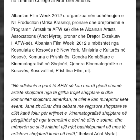
në Lehman College at Bronxnet Studios.
Albanian Film Week 2012 u organizua nën udhëheqjen e
Nil Production (Mrika Krasniqi, pronare dhe drejtoreshë e
Programit Artistik të AFW-së) dhe të Albanian Artists
Associations (Ariot Myrtaj, pronar dhe Drejtor Ekzekutiv
i AFW-së). Albanian Film Week 2012 u mbështet nga
Kosnulata e Kosovës në New York, Ministria e Kulturës në
Kosovë, Komuna e Prishtinës, Qendra Kombëtare e
Kinematografisë në Shqipëri, Qendra Kinematografike e
Kosovës, Kosovafilmi, Prishtina Film, etj.
“
Në edicionin e parë të AFW-së kan marrë pjesë shumë
artistë shqiptarë nga të gjitha trojet shqiptare si dhe
komuniteti shqiptaro amerikan, të cilët e kan mirëpritur këtë
event. Janë zhvilluar disa debate me regjisorë shqiptarë të
cilët kanë folur për krijimet e kinematografisë shqiptare në
përgjithësi që nga themelimi e deri në ditët e sotme, dhe
mënyrën se si të krijohet një rrjet bashkëpunimi në mes të
artisteve shqiptarë kudo në botë
,” theksoi Ariot Myrtaj.