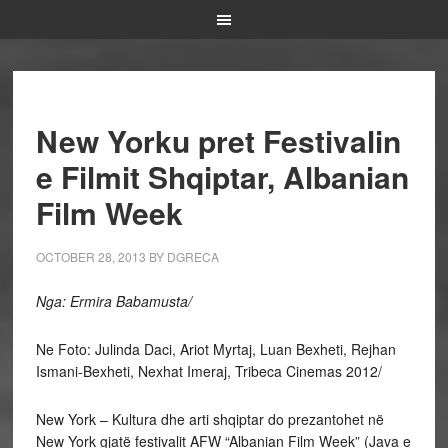
New Yorku pret Festivalin
e Filmit Shqiptar, Albanian
Film Week
OCTOBER 28, 2013
BY
DGRECA
Nga: Ermira Babamusta/
Ne Foto: Julinda Daci, Ariot Myrtaj, Luan Bexheti, Rejhan
Ismani-Bexheti, Nexhat Imeraj, Tribeca Cinemas 2012/
New York – Kultura dhe arti shqiptar do prezantohet në
New York gjatë festivalit AFW “Albanian Film Week” (Java e