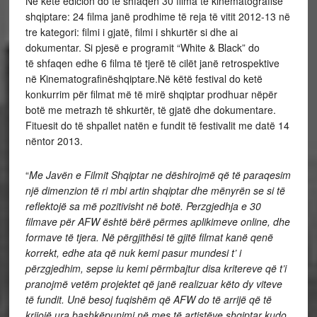
Në këtë edicion do të shfaqen 30 filma të kinematografisë
shqiptare: 24 filma janë prodhime të reja të vitit 2012-13 në
tre kategori: filmi i gjatë, filmi i shkurtër si dhe ai
dokumentar. Si pjesë e programit “White & Black” do
të shfaqen edhe 6 filma të tjerë të cilët janë retrospektive
në Kinematografinëshqiptare.Në këtë festival do ketë
konkurrim për filmat më të mirë shqiptar prodhuar nëpër
botë me metrazh të shkurtër, të gjatë dhe dokumentare.
Fituesit do të shpallet natën e fundit të festivalit me datë 14
nëntor 2013.
“
Me Javën e Filmit Shqiptar ne dëshirojmë që të paraqesim
një dimenzion të ri mbi artin shqiptar dhe mënyrën se si të
reflektojë sa më pozitivisht në botë. Perzgjedhja e 30
filmave për AFW është bërë përmes aplikimeve online, dhe
formave të tjera. Në përgjithësi të gjitë filmat kanë qenë
korrekt, edhe ata që nuk kemi pasur mundesi t’ i
përzgjedhim, sepse iu kemi përmbajtur disa kritereve që t’i
pranojmë vetëm projektet që janë realizuar këto dy viteve
të fundit. Unë besoj fuqishëm që AFW do të arrijë që të
krijojë ura bashkëpunimi në mes të artistëve shqiptar kudo