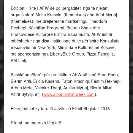
Edicioni i II-të I AFW-se po përgaditet nga të njejtët
organizatorë Mrika Krasniqi (themelues) dhe Ariot Myrtaj
(themelues), me drejtereshë martketingu Theodora
Rexhepi, Këshilltar Programi, Bajram Shala dhe
Promovuese Kulturore Ermira Babamusta. AFW është
mbështetur nga disa institutione duke përfshirë Konsullata
e Kosovës në New York, Ministria e Kulturës në Kosovë,
me sponcorizim nga LibertyBlue Group, Pizza Famiglia,
AMT, etj.
Bashkëpunëtorët për projektin e AFW-së janë Praq Rado,
Blerim Arifi, Eriola Kasemi, Faton Krasniqi, Festim Rexhepi,
Arben Meta, Valmire Thaqi, Arnisa Myrtaj, Blerta Alikaj,
Astrit Bytyqi, etj. (
www.albanianfilmweek.com
).
Përzgjedhjet zyrtare të Javës së Filmit Shqiptar 2013
Filmat me metrazh të gjatë