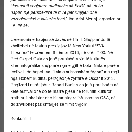
kinemanë shqiptare audiencës së SHBA-së, duke
hapur një përspektivë të mirë për ruajtjen dhe
vazhdimesinë e kulturës tonë
,” tha Ariot Myrtaj, organizatori
i AFW-së.
Ceremonia e hapjes së Javës së Filmit Shqiptar do të
zhvillohet në teatrin prestigjioz të New Yorkut “SVA
Theatres” te premten, 8 nëntor 2013, në orën 7:00. Në
Red Carpet Gala do jenë pranishëm yje të kulturës
kinematografike shqiptare nga e gjithë bota. Nata e parë e
festivalit do hapet me filmin e suksesshëm “Agon” me regji
nga Robert Budina, përzgjedhje zyrtare e Oscar-it 2013.
Regjizori i mirënjohur Robert Budina do jetë pranishëm në
këtë festival dhe do të marrë pjesë në forumin kulturor
rreth artit shqiptar dhe kinematografisë, seanca Q&A, që
do zhvillohet pas shfaqjes së filmit “Agon”.
Konkurrimi