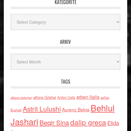
KATEGORITË
Kategoritë
ARKIV
Arkiv
TAGS
arben llalla
alfons Grishaj
Anton Cefa
asllan
albano kolonjari
Behlul
Astrit Lulushi
Aurenc Bebja
Bushati
Jashari
dalip greca
Beqir Sina
Elida