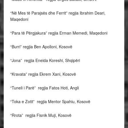
“Në Mes të Parajsës dhe Ferrit” regjia Ibrahim Deari,
Maqedoni
“Para të Përgjakura” regjia Erman Memedi, Maqedoni
“Burri” regjia Ben Apolloni, Kosovë
“Jona” regjia Eneida Koreshi, Shqipëri
“Kravata” regjia Ekrem Xani, Kosovë
“Tuneli i Parë” regjia Fatos Hoti, Angli
“Toka e Zotit” regjia Mentor Spahiu, Kosovë
“Rrota” regjia Fisnik Muji, Kosovë