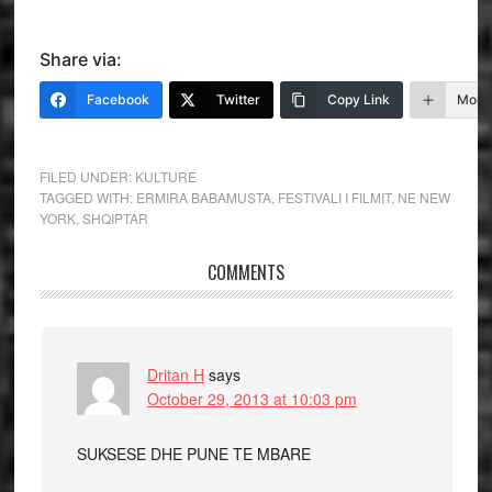
Share via:
Facebook
Twitter
Copy Link
More
FILED UNDER:
KULTURE
TAGGED WITH:
ERMIRA BABAMUSTA
,
FESTIVALI I FILMIT
,
NE NEW
YORK
,
SHQIPTAR
COMMENTS
Dritan H
says
October 29, 2013 at 10:03 pm
SUKSESE DHE PUNE TE MBARE