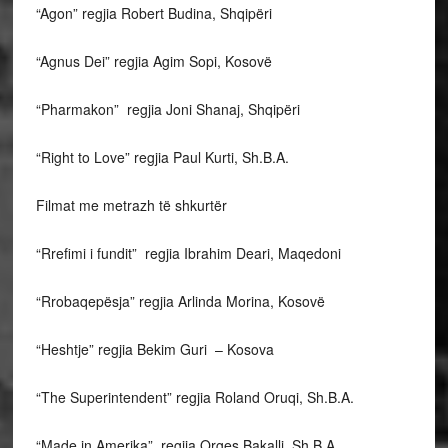
“Agon” regjia Robert Budina, Shqipëri
“Agnus Dei” regjia Agim Sopi, Kosovë
“Pharmakon” regjia Joni Shanaj, Shqipëri
“Right to Love” regjia Paul Kurti, Sh.B.A.
Filmat me metrazh të shkurtër
“Rrefimi i fundit” regjia Ibrahim Deari, Maqedoni
“Rrobaqepësja” regjia Arlinda Morina, Kosovë
“Heshtje” regjia Bekim Guri – Kosova
“The Superintendent” regjia Roland Oruqi, Sh.B.A.
“Made in Amerika” regjia Orges Bakalli, Sh.B.A.