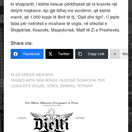
te shqiptarët, i kishte besuar përkthyesit që ta kryente një
detyrë miqësore, kjo gjë lidhej me vendimin, që kishte
marrë, që 1.000 kopje të librit të tij, “Djali dhe tigri”, t’i jepte
falas për nxënësit e moshave të vogla, në shkollat e
Shqipërisë, Kosovës, Maqedonisë, Malit të Zi e Preshevës.
Share via:
Facebook
Twitter
Copy Link
More
FILED UNDER:
MERGATA
TAGGED WITH:
NGA BORÅS I SUEDISË DONACION
,
PËR
LEXUESIT E VEGJËL
,
SOKOL DEMAKU
,
TETOVAR