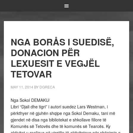
NGA BORÅS I SUEDISË,
DONACION PËR
LEXUESIT E VEGJËL
TETOVAR
MAY 11, 2014
BY
DGRECA
Nga Sokol DEMAKU/
Libri “Djali dhe tigri” i autori suedez Lars Westman, i
përkthyer në gjuhën shqipe nga Sokol Demaku, tani më
gjendet në disa nga bibliotekat e shkollave fillore të
Komunës së Tetovës dhe të komunës së Tearcës. Ky
aktivitet u realizua në virgjilje të aktiviteteve për shënimin e