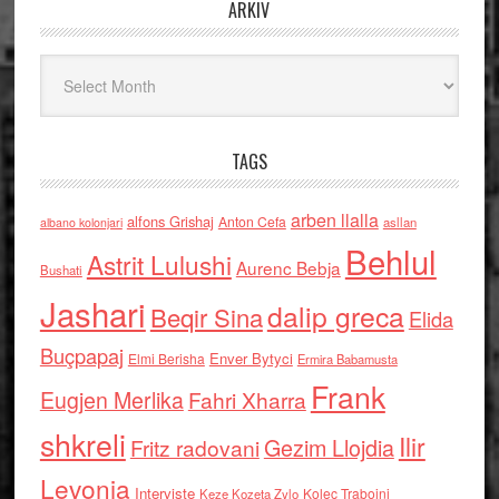
ARKIV
Arkiv
TAGS
arben llalla
alfons Grishaj
Anton Cefa
asllan
albano kolonjari
Behlul
Astrit Lulushi
Aurenc Bebja
Bushati
Jashari
dalip greca
Beqir Sina
Elida
Buçpapaj
Enver Bytyci
Elmi Berisha
Ermira Babamusta
Frank
Eugjen Merlika
Fahri Xharra
shkreli
Ilir
Gezim Llojdia
Fritz radovani
Levonja
Interviste
Kolec Traboini
Keze Kozeta Zylo