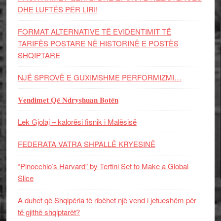
DHE LUFTЁS PЁR LIRI!
FORMAT ALTERNATIVE TË EVIDENTIMIT TË
TARIFËS POSTARE NË HISTORINË E POSTËS
SHQIPTARE
NJË SPROVË E GUXIMSHME PERFORMIZMI…
𝐕𝐞𝐧𝐝𝐢𝐦𝐞𝐭 𝐐𝐞̈ 𝐍𝐝𝐫𝐲𝐬𝐡𝐮𝐚𝐧 𝐁𝐨𝐭𝐞̈𝐧
Lek Gjolaj – kalorësi fisnik i Malësisë
FEDERATA VATRA SHPALLË KRYESINË
“Pinocchio’s Harvard” by Tertini Set to Make a Global
Slice
A duhet që Shqipëria të ribëhet një vend i jetueshëm për
të gjithë shqiptarët?