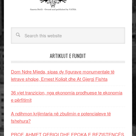
ARTIKUJT E FUNDIT
Dom Ndre Mjeda, sipas dy figurave monumentale të
letrave shqipe, Ernest Koliqit dhe At Gjergj Fishta
36 vjet tranzicion, nga ekonomia prodhuese te ekonomia
e përfitimit
A ndihmon krijimtaria në zbulimin e potencialeve të
fshehura?
PROF. AHMET QERIQI DHE EPOKA E REZISTENCЁS