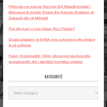
Përfundoi me sukses Seminari XIX Mbarëkombëtar i
Mësuesve të Gjuhës Shqipe dhe Kulturës Shqiptare në
Diasporë dhe në Mërgatë
Pse dhe kush e vrau Hasan Riza Pashën?
Gruaja shqiptare në SHBA mes sukseseve dhe sfidave
të së ardhmes
Fjalori i Kristoforidhit (1904): Monument leksikografik,
etnogjeografik dhe i identitetit kombëtar shqiptar
KATEGORITË
Kategoritë