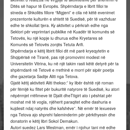
Ditës së hapur të Evropës. Shpërndarja e librit filloi te
stneda e Shkollës fillore “Migjeni” e cila në këtë evenimet
prezentonte kulturën e shtetit të Suedisë, për të vazhduar
edhe te shkollat tjera. Ky aktivitet u përkrah edhe nga
Sektori për veprimtari pubklike në Kuadër të komunës së
Tetovës, ku një kopje iu dhurua edhe Kryetares së
Komunës së Tetovës zonjës Tetuta Arifi.
Shpërndarja e këtij libirit filloi dit më parë kryeqytetin e
Shqipërisë në Tiranë, pas një promovimi modest në
Universitetin Vitrina, ku në një takim rasti këtë detyrë për ta
shpërndarë në Tetovë e rrethinë e morri për sipër poetja
dhe gazetarja Sadije Aliti nga Tetova.
Gjatë këtij aktiviteti Aliti thekso:” ky libër është një roman
për fëmijë ku flitet për bukuritë natyrore të Suedisë, ku atori
nëpërmjet rrëfimeve të Djalit dheTtigirt ato i pështat për
moshat më të vogla, njëherit paraqitet edhe dashuria e
kujdesit ndaj natyrës dhe kafshëve”. Në emër të lexuesve
nga Tetova ajo shprehi faleminderim për përkthyesin dhe
donatorin e këtij libri Sokol Demakun.
Autori suedez Lars Westman, emër i njohur tani më edhe