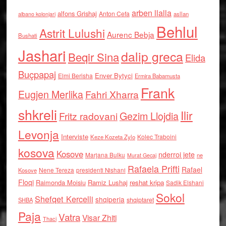
arben llalla
alfons Grishaj
Anton Cefa
asllan
albano kolonjari
Behlul
Astrit Lulushi
Aurenc Bebja
Bushati
Jashari
dalip greca
Beqir Sina
Elida
Buçpapaj
Enver Bytyci
Elmi Berisha
Ermira Babamusta
Frank
Eugjen Merlika
Fahri Xharra
shkreli
Ilir
Gezim Llojdia
Fritz radovani
Levonja
Interviste
Kolec Traboini
Keze Kozeta Zylo
kosova
Kosove
nderroi jete
Marjana Bulku
ne
Murat Gecaj
Rafaela Prifti
Rafael
Nene Tereza
Kosove
presidenti Nishani
Floqi
Raimonda Moisiu
Ramiz Lushaj
reshat kripa
Sadik Elshani
Sokol
Shefqet Kercelli
shqiperia
shqiptaret
SHBA
Paja
Vatra
Visar Zhiti
Thaci