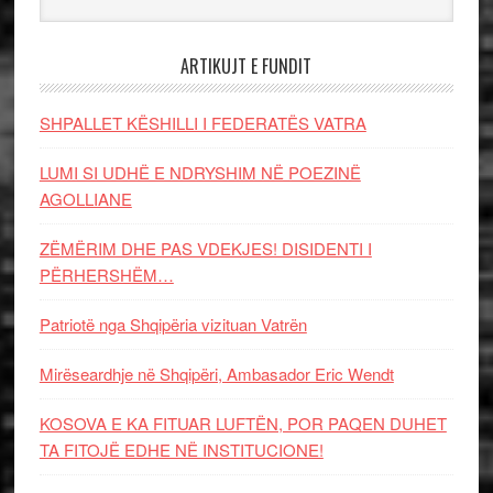
ARTIKUJT E FUNDIT
SHPALLET KËSHILLI I FEDERATËS VATRA
LUMI SI UDHË E NDRYSHIM NË POEZINË
AGOLLIANE
ZËMËRIM DHE PAS VDEKJES! DISIDENTI I
PËRHERSHËM…
Patriotë nga Shqipëria vizituan Vatrën
Mirëseardhje në Shqipëri, Ambasador Eric Wendt
KOSOVA E KA FITUAR LUFTËN, POR PAQEN DUHET
TA FITOJË EDHE NË INSTITUCIONE!