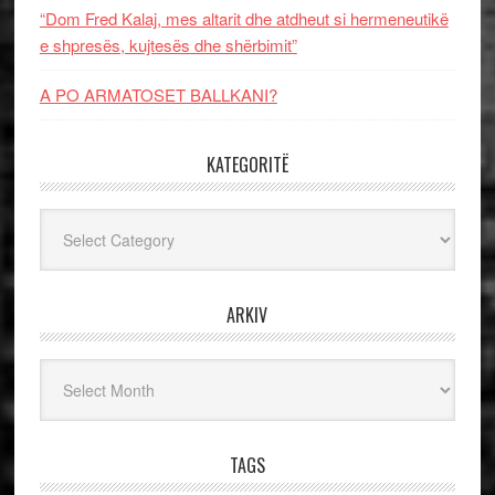
“Dom Fred Kalaj, mes altarit dhe atdheut si hermeneutikë
e shpresës, kujtesës dhe shërbimit”
A PO ARMATOSET BALLKANI?
KATEGORITË
Kategoritë
ARKIV
Arkiv
TAGS