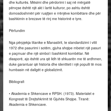
dhe kulturës. Mësimi dhe përdorimi i saj në mërgatë
përvçse është një akt i lartë kulturor, po ashtu është
domosdoshmëri për ruajtjen e rrënjëve kombëtare dhe për
bashkimin e brezave të rinj me historinë e tyre.
Përfundim
Nga përpjekja titanike e Manastirit, te standardizimi i vitit
1972 dhe pasurimi i sotëm, gjuha shqipe mbetet një pasuri
e paçmuar dhe një simbol i bashkimit kombëtar. Në
diasporë, ajo është ura që lidh të shkuarën me të ardhmen,
duke garantuar që historia dhe identiteti i një populli të mos
humbasin në dallgët e globalizimit.
Bibliografi
• Akademia e Shkencave e RPSH. (1973). Materialet e
Kongresit të Drejtshkrimit të Gjuhës Shqipe. Tiranë:
Akademia e Shkencave.