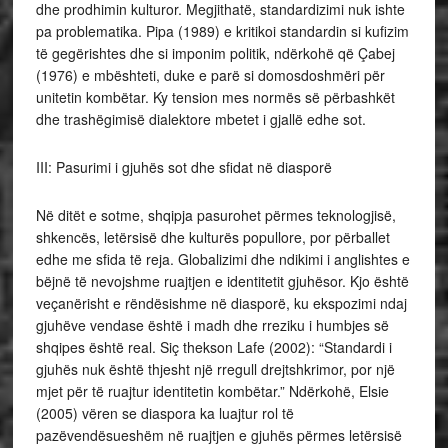
dhe prodhimin kulturor. Megjithatë, standardizimi nuk ishte
pa problematika. Pipa (1989) e kritikoi standardin si kufizim
të gegërishtes dhe si imponim politik, ndërkohë që Çabej
(1976) e mbështeti, duke e parë si domosdoshmëri për
unitetin kombëtar. Ky tension mes normës së përbashkët
dhe trashëgimisë dialektore mbetet i gjallë edhe sot.
III: Pasurimi i gjuhës sot dhe sfidat në diasporë
Në ditët e sotme, shqipja pasurohet përmes teknologjisë,
shkencës, letërsisë dhe kulturës popullore, por përballet
edhe me sfida të reja. Globalizimi dhe ndikimi i anglishtes e
bëjnë të nevojshme ruajtjen e identitetit gjuhësor. Kjo është
veçanërisht e rëndësishme në diasporë, ku ekspozimi ndaj
gjuhëve vendase është i madh dhe rreziku i humbjes së
shqipes është real. Siç thekson Lafe (2002): “Standardi i
gjuhës nuk është thjesht një rregull drejtshkrimor, por një
mjet për të ruajtur identitetin kombëtar.” Ndërkohë, Elsie
(2005) vëren se diaspora ka luajtur rol të
pazëvendësueshëm në ruajtjen e gjuhës përmes letërsisë