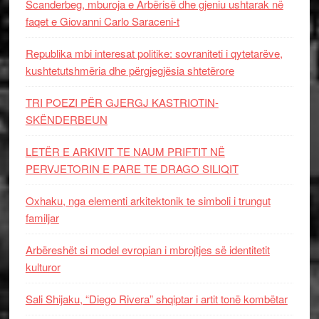
Scanderbeg, mburoja e Arbërisë dhe gjeniu ushtarak në
faqet e Giovanni Carlo Saraceni-t
Republika mbi interesat politike: sovraniteti i qytetarëve,
kushtetutshmëria dhe përgjegjësia shtetërore
TRI POEZI PËR GJERGJ KASTRIOTIN-
SKËNDERBEUN
LETËR E ARKIVIT TE NAUM PRIFTIT NË
PERVJETORIN E PARE TE DRAGO SILIQIT
Oxhaku, nga elementi arkitektonik te simboli i trungut
familjar
Arbëreshët si model evropian i mbrojtjes së identitetit
kulturor
Sali Shijaku, “Diego Rivera” shqiptar i artit tonë kombëtar