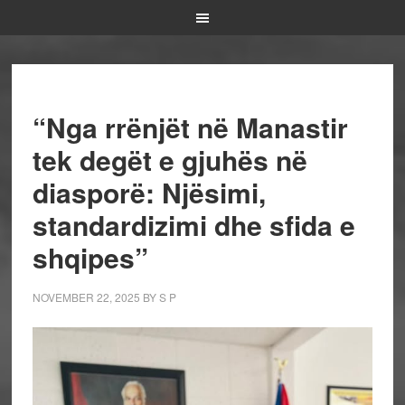
“Nga rrënjët në Manastir
tek degët e gjuhës në
diasporë: Njësimi,
standardizimi dhe sfida e
shqipes”
NOVEMBER 22, 2025
BY
S P