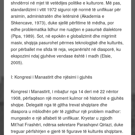
shndërroi në mjet të vetëdijes politike e kulturore. Më pas,
standardizimi i vitit 1972 siguroi një normë të unifikuar për
arsimin, administratën dhe letërsinë (Akademia e
Shkencave, 1973), duke sjellë përfitime të mëdha, por
edhe problematika lidhur me ruajtjen e pasurisë dialektore
(Pipa, 1989). Sot, në epokën e globalizimit dhe migrimit
masiv, shqipja pasurohet përmes teknologjisë dhe kulturës,
por përballet me sfida të reja, veçanërisht në diasporë, ku
ekspozimi ndaj gjuhëve vendase është i madh (Elsie,
2005).
I: Kongresi i Manastirit dhe njësimi i gjuhës
Kongresi i Manastirit, i mbajtur nga 14 deri më 22 nëntor
1908, përfaqëson një moment kulmor në historinë e gjuhës
shqipe. Delegatë nga të gjitha trevat shqiptare dhe
diaspora u mblodhën për të zgjidhur një problem madhor:
mungesën e një alfabeti të unifikuar. Kryetar u zgjodh
Mit’hat Frashëri, ndërsa sekretare Parashqevi Qiriazi, duke
treguar përfshirjen e gjerë të figurave të kulturës shqiptare.