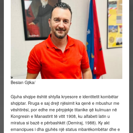
Besian Gjika/
Gjuha shqipe është shtylla kryesore e identitetit kombëtar
shqiptar. Rruga e saj drejt njësimit ka qenë e mbushur me
vështirësi, por edhe me përpjekje titanike që kulmuan në
Kongresin e Manastirit të vitit 1908, ku alfabeti latin u
miratua si bazë e përbashkët (Demiraj, 1988). Ky akt
emancipues i dha gjuhës një status mbarëkombëtar dhe e