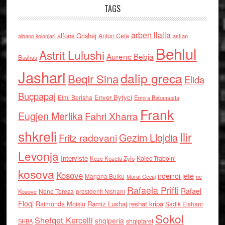
TAGS
arben llalla
alfons Grishaj
Anton Cefa
asllan
albano kolonjari
Behlul
Astrit Lulushi
Aurenc Bebja
Bushati
Jashari
dalip greca
Beqir Sina
Elida
Buçpapaj
Enver Bytyci
Elmi Berisha
Ermira Babamusta
Frank
Eugjen Merlika
Fahri Xharra
shkreli
Ilir
Gezim Llojdia
Fritz radovani
Levonja
Interviste
Kolec Traboini
Keze Kozeta Zylo
kosova
Kosove
nderroi jete
Marjana Bulku
ne
Murat Gecaj
Rafaela Prifti
Rafael
Nene Tereza
Kosove
presidenti Nishani
Floqi
Raimonda Moisiu
Ramiz Lushaj
reshat kripa
Sadik Elshani
Sokol
Shefqet Kercelli
shqiperia
shqiptaret
SHBA