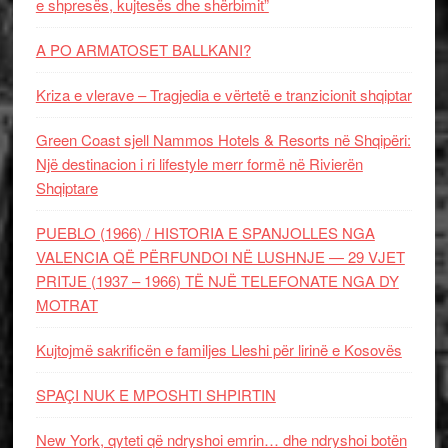
e shpresës, kujtesës dhe shërbimit”
A PO ARMATOSET BALLKANI?
Kriza e vlerave – Tragjedia e vërtetë e tranzicionit shqiptar
Green Coast sjell Nammos Hotels & Resorts në Shqipëri:
Një destinacion i ri lifestyle merr formë në Rivierën
Shqiptare
PUEBLO (1966) / HISTORIA E SPANJOLLES NGA
VALENCIA QË PËRFUNDOI NË LUSHNJE — 29 VJET
PRITJE (1937 – 1966) TË NJË TELEFONATE NGA DY
MOTRAT
Kujtojmë sakrificën e familjes Lleshi për lirinë e Kosovës
SPAÇI NUK E MPOSHTI SHPIRTIN
New York, qyteti që ndryshoi emrin… dhe ndryshoi botën