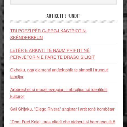
ARTIKUJT E FUNDIT
TRI POEZI PËR GJERGJ KASTRIOTIN-
SKËNDERBEUN
LETËR E ARKIVIT TE NAUM PRIFTIT NË
PERVJETORIN E PARE TE DRAGO SILIQIT
Oxhaku, nga elementi arkitektonik te simboli i trungut
familjar
Arbëreshët si model evropian i mbrojtjes së identitetit
kulturor
Sali Shijaku, “Diego Rivera” shqiptar i artit tonë kombëtar
“Dom Fred Kalaj, mes altarit dhe atdheut si hermeneutikë