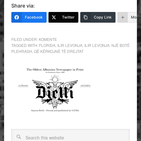
Share via:
Facebook
Twitter
Copy Link
More
FILED UNDER:
KOMENTE
TAGGED WITH:
FLORIDA
,
ILIR LEVONJA
,
ILIR LEVONJA. NJË BOTË
PLEHRASH
,
QË KËRKOJNË TË DREJTAT