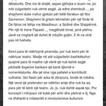
diktaturës. Dhe me të drejtë, sepse gjithçka e duam ne, po
mbi vulgaritetin nuk vëmë asgjë. Ja edhe shembulli…, po
shqyhemi duke rrahur gjoksin për këtë fierakun që fitoi
Sanremon. Shqyhemi të grisim këmishën për një finde të
De Niros në lidhje me Mesdheun, a Sicilinë dhe Shqipërinë.
Për një të Irene Papasit…, megjithatë tonat, janë plehra.
Janë ca rrogtarë që duhet të mbyllin gojën. E të na vinë
pas në fushata.
Kemi para të ndërtojmë piramida, por nuk kemi për të
ndërtuar teatro. Madje në atë vulgaritetin bashkëkohor
quajmë para të madhe një vlerë që nuk është asgjë
përballë llogarive bankare që kanë djemtë e
nomenklaturës. Ata që vine nga pallatet e kontributit
vullnetar. Sot flasin për arka të zbrazura, fonde të mëdha.
Një vend që pretendon se ndërton anije dhe nuk ka aq
para për të bërë një teatro. Jo, jo, nuk është aspak kjo. Por
koncepti i rrënjosur në kokë për artin dhe plehrat e tij. Nga
ne ithëtarët e milatantët e revolucioneve kulturore.