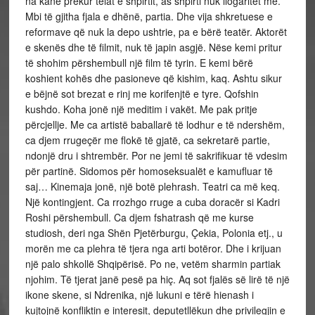
na kanë prekur telat e shpirtit, as shpirti nuk llogaritet më.
Mbi të gjitha fjala e dhënë, partia. Dhe vija shkretuese e
reformave që nuk la depo ushtrie, pa e bërë teatër. Aktorët
e skenës dhe të filmit, nuk të japin asgjë. Nëse kemi pritur
të shohim përshembull një film të tyrin. E kemi bërë
koshient kohës dhe pasioneve që kishim, kaq. Ashtu sikur
e bëjnë sot brezat e rinj me korifenjtë e tyre. Qofshin
kushdo. Koha jonë një meditim i vakët. Me pak pritje
përcjellje. Me ca artistë baballarë të lodhur e të ndershëm,
ca djem rrugeçër me flokë të gjatë, ca sekretarë partie,
ndonjë dru i shtrembër. Por ne jemi të sakrifikuar të vdesim
për partinë. Sidomos për homoseksualët e kamufluar të
saj… Kinemaja jonë, një botë plehrash. Teatri ca më keq.
Një kontingjent. Ca rrozhgo rruge a cuba doracër si Kadri
Roshi përshembull. Ca djem fshatrash që me kurse
studiosh, deri nga Shën Pjetërburgu, Çekia, Polonia etj., u
morën me ca plehra të tjera nga arti botëror. Dhe i krijuan
një palo shkollë Shqipërisë. Po ne, vetëm sharmin partiak
njohim. Të tjerat janë pesë pa hiç. Aq sot fjalës së lirë të një
ikone skene, si Ndrenika, një lukuni e tërë hienash i
kujtojnë konfliktin e interesit, deputetllëkun dhe privilegjin e