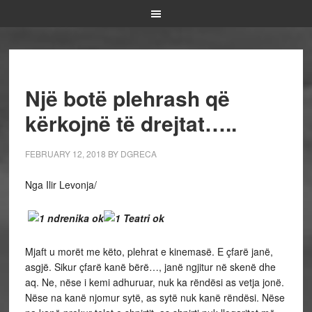
Një botë plehrash që
kërkojnë të drejtat…..
FEBRUARY 12, 2018
BY
DGRECA
Nga Ilir Levonja/
Mjaft u morët me këto, plehrat e kinemasë. E çfarë janë,
asgjë. Sikur çfarë kanë bërë…, janë ngjitur në skenë dhe
aq. Ne, nëse i kemi adhuruar, nuk ka rëndësi as vetja jonë.
Nëse na kanë njomur sytë, as sytë nuk kanë rëndësi. Nëse