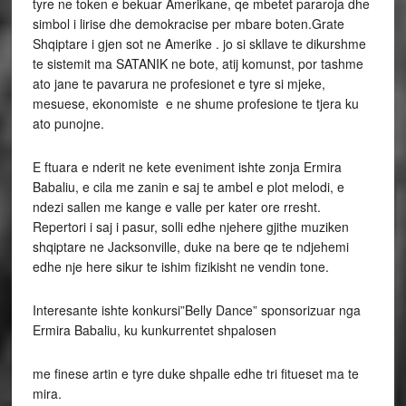
tyre ne token e bekuar Amerikane, qe mbetet pararoja dhe
simbol i lirise dhe demokracise per mbare boten.Grate
Shqiptare i gjen sot ne Amerike . jo si skllave te dikurshme
te sistemit ma SATANIK ne bote, atij komunst, por tashme
ato jane te pavarura ne profesionet e tyre si mjeke,
mesuese, ekonomiste e ne shume profesione te tjera ku
ato punojne.
E ftuara e nderit ne kete eveniment ishte zonja Ermira
Babaliu, e cila me zanin e saj te ambel e plot melodi, e
ndezi sallen me kange e valle per kater ore rresht.
Repertori i saj i pasur, solli edhe njehere gjithe muziken
shqiptare ne Jacksonville, duke na bere qe te ndjehemi
edhe nje here sikur te ishim fizikisht ne vendin tone.
Interesante ishte konkursi”Belly Dance” sponsorizuar nga
Ermira Babaliu, ku kunkurrentet shpalosen
me finese artin e tyre duke shpalle edhe tri fitueset ma te
mira.