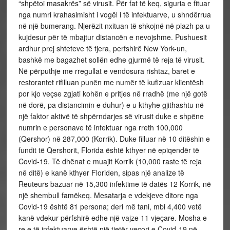
“shpëtoi masakrës” së virusit. Për fat të keq, siguria e fituar
nga numri krahasimisht i vogël i të infektuarve, u shndërrua
në një bumerang. Njerëzit nxituan të shkojnë në plazh pa u
kujdesur për të mbajtur distancën e nevojshme. Pushuesit
ardhur prej shteteve të tjera, perfshirë New York-un,
bashkë me bagazhet sollën edhe gjurmë të reja të virusit.
Në përputhje me rregullat e vendosura rishtaz, baret e
restorantet rifilluan punën me numër të kufizuar klientësh
por kjo veçse zgjati kohën e pritjes në rradhë (me një gotë
në dorë, pa distancimin e duhur) e u kthyhe gjithashtu në
një faktor aktivë të shpërndarjes së virusit duke e shpëne
numrin e personave të infektuar nga rreth 100,000
(Qershor) në 287,000 (Korrik). Duke filluar në 10 ditëshin e
fundit të Qershorit, Florida është kthyer në epiqendër të
Covid-19. Të dhënat e muajit Korrik (10,000 raste të reja
në ditë) e kanë kthyer Floriden, sipas një analize të
Reuteurs bazuar në 15,300 infektime të datës 12 Korrik, në
një shembull famëkeq. Mesatarja e vdekjeve ditore nga
Covid-19 është 81 persona; deri më tani, mbi 4,400 vetë
kanë vdekur përfshirë edhe një vajze 11 vjeçare. Mosha e
re e të infektuarve është një tjetër veçori e Covid-19 në