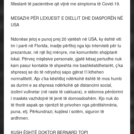
fillestarë të pacientëve që vijnë me simptoma të Covid-19.
MESAZHI PËR LEXUESIT E DIELLIT DHE DIASPORËN NË
USA
Ndonëse jetoj e punoj prej 20 vjetësh në USA, ky është viti
im i parë në Florida, madje përfitoj nga kjo intervistë për tu
prezantuar, në një lloj mënyre, me komunitetin shqiptarë
lokal. Përveç miqësive personale, gjatë kësaj periudhe nuk
kam pasur kontakte të shpeshta me bashkëatdhetarët, ç’ka
shpresoj se do të ndryshoj sapo gjërat t’i kthehen
normalitetit. Ajo c’ka këshilloj ndërkohë është të mos humb
as durimi e as shpresa ndërkohë që distancimi social,
izolimi vullnetar (në raste të caktuara), e sidomos përdorimi
i maskës vazhdojnë të jenë të domosdoshëm. Kjo nuk do
të thotë aspak qe njerëzit të privohen nga përditshmëria,
puna, etj. Përkundrazi, kujdesi i sotëm, siguron të
ardhmen.
KUSH ËSHTË DOKTOR BERNARD TOPI