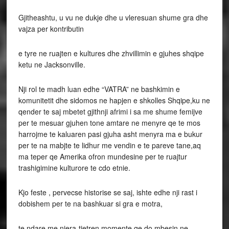
Gjitheashtu, u vu ne dukje dhe u vleresuan shume gra dhe
vajza per kontributin
e tyre ne ruajten e kultures dhe zhvillimin e gjuhes shqipe
ketu ne Jacksonville.
Nji rol te madh luan edhe “VATRA” ne bashkimin e
komunitetit dhe sidomos ne hapjen e shkolles Shqipe,ku ne
qender te saj mbetet gjithnji afrimi i sa me shume femijve
per te mesuar gjuhen tone amtare ne menyre qe te mos
harrojme te kaluaren pasi gjuha asht menyra ma e bukur
per te na mabjte te lidhur me vendin e te pareve tane,aq
ma teper qe Amerika ofron mundesine per te ruajtur
trashigimine kulturore te cdo etnie.
Kjo feste , pervecse historise se saj, ishte edhe nji rast i
dobishem per te na bashkuar si gra e motra,
te ndare me njera-tjetren momente qe do mbesin ne