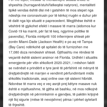
shpeshta (hurraganë/stuhi/fatkeqësi natyrore), mentaliteti
tipikë vendas është disi më i gatshëm të mos stepet nga
ndeshja me coronavirusin por të kërkoj rrugën e duhur për
të dalë nga kjo situatë e paprecedent. Megjithëse është e
vështirë të gjykohet efekti i masave të marra (sidomos kur
Covid-19 ka marrë, për fat të keq, ngjyrime politike të
pavendta), Florida mirëpriti 100 infiermjere shtesë për
zonën Miami-Dade (Jackson Health) e po aq në Tampa
(Bay Care) ndërkohë që spitalet do të furnizohen me
17,080 doza remdesivir shtesë. Gjithashtu me rëndesi të
veçantë është sistemi arsimor në Florida. Urdhëri i situatës
emergjente për vitin shkollorë 2020-2021, i mëshon faktit
se nxënësit e prindërit e tyre janë të përfshirë në mënyrë të
drejtpërdrejtë në marrjen e vendimit përfundimtarë midis
shkollës tradicionale, asaj online ose një sistemi hibridë.
Ndonëse të marra veç e veç asnjë prej këtyre masave nuk
është e mjaftueshme, të gjitha së bashku, në mos ndikojnë
drejtpërdrejtë në përmirësimin e gjendjes, të paktën krijojnë
një lloj sigurie (mëse të nevojshme) përsa i përket qytetarit
të thjeshtë.