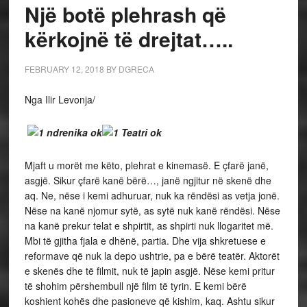
Një botë plehrash që
kërkojnë të drejtat…..
FEBRUARY 12, 2018
BY
DGRECA
Nga Ilir Levonja/
Mjaft u morët me këto, plehrat e kinemasë. E çfarë janë,
asgjë. Sikur çfarë kanë bërë…, janë ngjitur në skenë dhe
aq. Ne, nëse i kemi adhuruar, nuk ka rëndësi as vetja jonë.
Nëse na kanë njomur sytë, as sytë nuk kanë rëndësi. Nëse
na kanë prekur telat e shpirtit, as shpirti nuk llogaritet më.
Mbi të gjitha fjala e dhënë, partia. Dhe vija shkretuese e
reformave që nuk la depo ushtrie, pa e bërë teatër. Aktorët
e skenës dhe të filmit, nuk të japin asgjë. Nëse kemi pritur
të shohim përshembull një film të tyrin. E kemi bërë
koshient kohës dhe pasioneve që kishim, kaq. Ashtu sikur