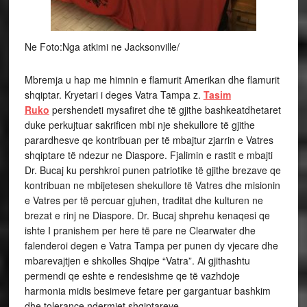
Ne Foto:Nga atkimi ne Jacksonville/
Mbremja u hap me himnin e flamurit Amerikan dhe flamurit
shqiptar. Kryetari i deges Vatra Tampa z.
Tasim
Ruko
pershendeti mysafiret dhe të gjithe bashkeatdhetaret
duke perkujtuar sakrificen mbi nje shekullore të gjithe
parardhesve qe kontribuan per të mbajtur zjarrin e Vatres
shqiptare të ndezur ne Diaspore. Fjalimin e rastit e mbajti
Dr. Bucaj ku pershkroi punen patriotike të gjithe brezave qe
kontribuan ne mbijetesen shekullore të Vatres dhe misionin
e Vatres per të percuar gjuhen, traditat dhe kulturen ne
brezat e rinj ne Diaspore. Dr. Bucaj shprehu kenaqesi qe
ishte I pranishem per here të pare ne Clearwater dhe
falenderoi degen e Vatra Tampa per punen dy vjecare dhe
mbarevajtjen e shkolles Shqipe “Vatra”. Ai gjithashtu
permendi qe eshte e rendesishme qe të vazhdoje
harmonia midis besimeve fetare per gargantuar bashkim
dhe tolerance ndermjet shqiptareve.