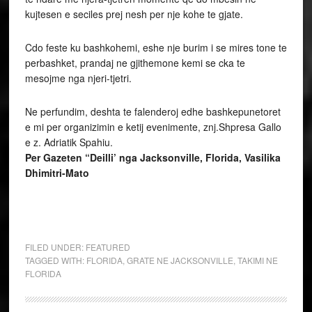
kujtesen e seciles prej nesh per nje kohe te gjate.
Cdo feste ku bashkohemi, eshe nje burim i se mires tone te
perbashket, prandaj ne gjithemone kemi se cka te
mesojme nga njeri-tjetri.
Ne perfundim, deshta te falenderoj edhe bashkepunetoret
e mi per organizimin e ketij evenimente, znj.Shpresa Gallo
e z. Adriatik Spahiu.
Per Gazeten “Deilli’ nga Jacksonville, Florida, Vasilika
Dhimitri-Mato
FILED UNDER:
FEATURED
TAGGED WITH:
FLORIDA
,
GRATE NE JACKSONVILLE
,
TAKIMI NE
FLORIDA