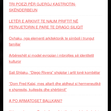
TRI POEZI PËR GJERGJ KASTRIOTIN-
SKËNDERBEUN
LETËR E ARKIVIT TE NAUM PRIFTIT NË
PERVJETORIN E PARE TE DRAGO SILIQIT
Oxhaku, nga elementi arkitektonik te simboli i trungut
familjar
Arbëreshët si model evropian i mbrojtjes së identitetit
kulturor
Sali Shijaku, “Diego Rivera” shqiptar i artit tonë kombëtar
“Dom Fred Kalaj, mes altarit dhe atdheut si hermeneutikë
e shpresës, kujtesës dhe shërbimit”
A PO ARMATOSET BALLKANI?