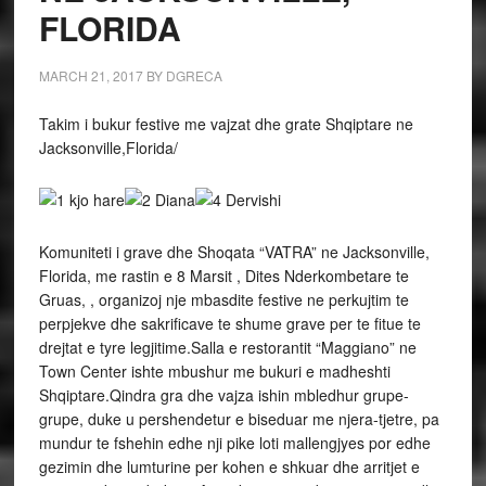
FLORIDA
MARCH 21, 2017
BY
DGRECA
Takim i bukur festive me vajzat dhe grate Shqiptare ne
Jacksonville,Florida/
Komuniteti i grave dhe Shoqata “VATRA” ne Jacksonville,
Florida, me rastin e 8 Marsit , Dites Nderkombetare te
Gruas, , organizoj nje mbasdite festive ne perkujtim te
perpjekve dhe sakrificave te shume grave per te fitue te
drejtat e tyre legjitime.Salla e restorantit “Maggiano” ne
Town Center ishte mbushur me bukuri e madheshti
Shqiptare.Qindra gra dhe vajza ishin mbledhur grupe-
grupe, duke u pershendetur e biseduar me njera-tjetre, pa
mundur te fshehin edhe nji pike loti mallengjyes por edhe
gezimin dhe lumturine per kohen e shkuar dhe arritjet e