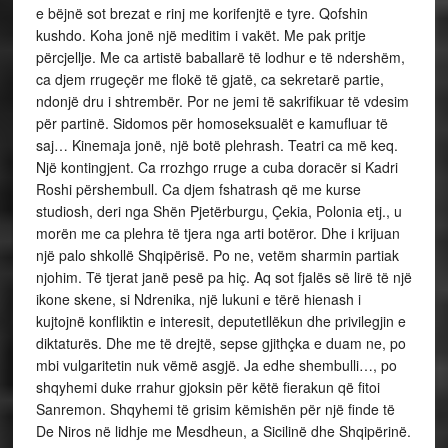
e bëjnë sot brezat e rinj me korifenjtë e tyre. Qofshin
kushdo. Koha jonë një meditim i vakët. Me pak pritje
përcjellje. Me ca artistë baballarë të lodhur e të ndershëm,
ca djem rrugeçër me flokë të gjatë, ca sekretarë partie,
ndonjë dru i shtrembër. Por ne jemi të sakrifikuar të vdesim
për partinë. Sidomos për homoseksualët e kamufluar të
saj… Kinemaja jonë, një botë plehrash. Teatri ca më keq.
Një kontingjent. Ca rrozhgo rruge a cuba doracër si Kadri
Roshi përshembull. Ca djem fshatrash që me kurse
studiosh, deri nga Shën Pjetërburgu, Çekia, Polonia etj., u
morën me ca plehra të tjera nga arti botëror. Dhe i krijuan
një palo shkollë Shqipërisë. Po ne, vetëm sharmin partiak
njohim. Të tjerat janë pesë pa hiç. Aq sot fjalës së lirë të një
ikone skene, si Ndrenika, një lukuni e tërë hienash i
kujtojnë konfliktin e interesit, deputetllëkun dhe privilegjin e
diktaturës. Dhe me të drejtë, sepse gjithçka e duam ne, po
mbi vulgaritetin nuk vëmë asgjë. Ja edhe shembulli…, po
shqyhemi duke rrahur gjoksin për këtë fierakun që fitoi
Sanremon. Shqyhemi të grisim këmishën për një finde të
De Niros në lidhje me Mesdheun, a Sicilinë dhe Shqipërinë.