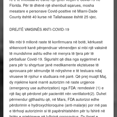
Florida. Për të dhënë një shembull sqarues, mosha
mesatare e personave Covid-positive në Miami-Dade
County është 40 kurse në Tallahaasse është 25 vjec.
DREJTË VAKSINËS ANTI-COVID-19
Me mbi 9 milionë raste të konfirmuara në botë, kërkuesit
shkencorë kanë përqendruar vëmendjen si mbi një vaksinë
të mundshme ashtu edhe në menyra të tjera për të
përballuar Covid-19. Sigurisht që disa nga sygjerimet e
para për tu shqyrtuar janë medikamente ekzistuese të
aprovuara për sëmundje të ndryshme e të testuara ndaj
viruseve të njohur e studiuara më parë. Që prej muajit Maj,
dy mjekime kanë marrë autorizim në raste urgjence
(emergency use authorization) nga FDA: remdesivir (1) e
një ilaç që përdoret për pacientët nën ventilatorë(2). Duhet
përmendur gjithashtu që, në Mars, FDA autorizoi edhe
përdorimin e hydroxychloroquine (anti-malarje) por më pas
e tërhoqi autorizimin si të papërshtatshëm për tu fshirë në
listën e mjekimeve që luftojnë coronavirus. Dy ilaçet e