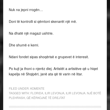
Nuk na jepni rrogën…
Doni të kontrolli si qëmtoni skenarët një më.
Na dhatë një magazi ushtrie.
Dhe shumë e kemi.
Ndani fondet sipas shoqërisë e grupevet ë interesit.
Po kujt ja thoni o njerëz diej. Artistët a artistëve që u hiqet
kapelja në Shqipëri, janë ata që të varin në litar.
FILED UNDER:
KOMENTE
TAGGED WITH:
FLORIDA
,
ILIR LEVONJA
,
ILIR LEVONJA. NJË BOTË
PLEHRASH
,
QË KËRKOJNË TË DREJTAT