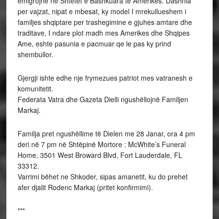
emigrojnë në Shtetet e Bashkuara të Amerikës. Dashnia
per vajzat, nipat e mbesat, ky model I mrekullueshem i
familjes shqiptare per trashegimine e gjuhes amtare dhe
traditave, I ndare plot madh mes Amerikes dhe Shqipes
Ame, eshte pasunia e pacmuar qe le pas ky prind
shembullor.
Gjergji ishte edhe nje frymezues patriot mes vatranesh e
komunitetit.
Federata Vatra dhe Gazeta Dielli ngushëllojnë Familjen
Markaj.
Familja pret ngushëllime të Dielen me 28 Janar, ora 4 pm
deri në 7 pm në Shtëpinë Mortore : McWhite’s Funeral
Home, 3501 West Broward Blvd, Fort Lauderdale, FL
33312.
Varrimi bëhet ne Shkoder, sipas amanetit, ku do prehet
afer djalit Rodenc Markaj (pritet konfirmimi).
***