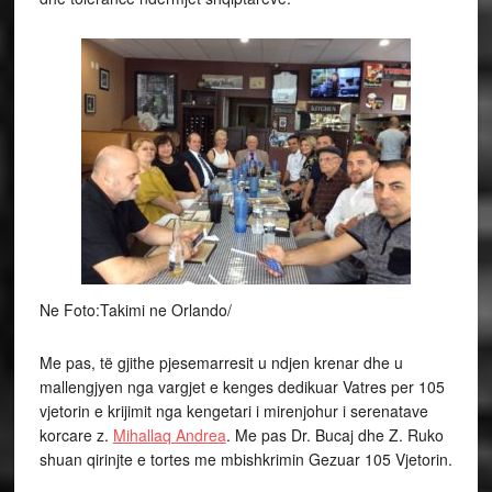
Ne Foto:Takimi ne Orlando/
Me pas, të gjithe pjesemarresit u ndjen krenar dhe u
mallengjyen nga vargjet e kenges dedikuar Vatres per 105
vjetorin e krijimit nga kengetari i mirenjohur i serenatave
korcare z.
Mihallaq Andrea
. Me pas Dr. Bucaj dhe Z. Ruko
shuan qirinjte e tortes me mbishkrimin Gezuar 105 Vjetorin.