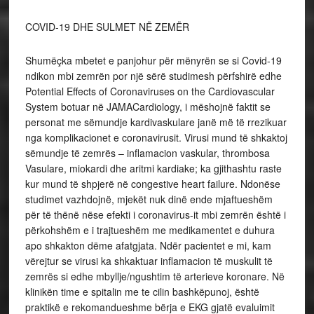
COVID-19 DHE SULMET NË ZEMËR
Shumëçka mbetet e panjohur për mënyrën se si Covid-19
ndikon mbi zemrën por një sërë studimesh përfshirë edhe
Potential Effects of Coronaviruses on the Cardiovascular
System botuar në JAMACardiology, i mëshojnë faktit se
personat me sëmundje kardivaskulare janë më të rrezikuar
nga komplikacionet e coronavirusit. Virusi mund të shkaktoj
sëmundje të zemrës – inflamacion vaskular, thrombosa
Vasulare, miokardi dhe aritmi kardiake; ka gjithashtu raste
kur mund të shpjerë në congestive heart failure. Ndonëse
studimet vazhdojnë, mjekët nuk dinë ende mjaftueshëm
për të thënë nëse efekti i coronavirus-it mbi zemrën është i
përkohshëm e i trajtueshëm me medikamentet e duhura
apo shkakton dëme afatgjata. Ndër pacientet e mi, kam
vërejtur se virusi ka shkaktuar inflamacion të muskulit të
zemrës si edhe mbyllje/ngushtim të arterieve koronare. Në
klinikën time e spitalin me te cilin bashkëpunoj, është
praktikë e rekomandueshme bërja e EKG gjatë evaluimit