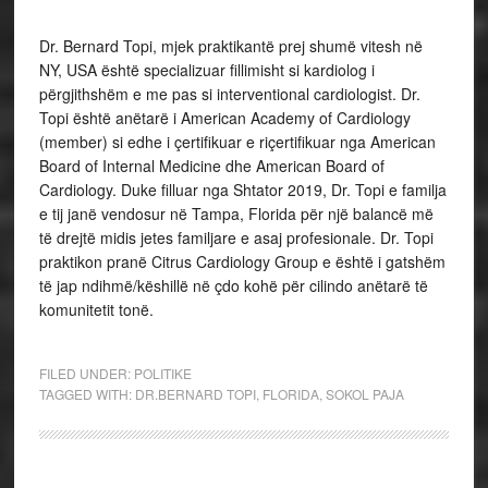
Dr. Bernard Topi, mjek praktikantë prej shumë vitesh në
NY, USA është specializuar fillimisht si kardiolog i
përgjithshëm e me pas si interventional cardiologist. Dr.
Topi është anëtarë i American Academy of Cardiology
(member) si edhe i çertifikuar e riçertifikuar nga American
Board of Internal Medicine dhe American Board of
Cardiology. Duke filluar nga Shtator 2019, Dr. Topi e familja
e tij janë vendosur në Tampa, Florida për një balancë më
të drejtë midis jetes familjare e asaj profesionale. Dr. Topi
praktikon pranë Citrus Cardiology Group e është i gatshëm
të jap ndihmë/këshillë në çdo kohë për cilindo anëtarë të
komunitetit tonë.
FILED UNDER:
POLITIKE
TAGGED WITH:
DR.BERNARD TOPI
,
FLORIDA
,
SOKOL PAJA