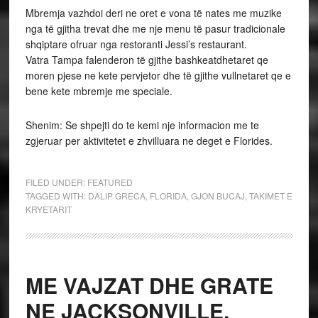
Mbremja vazhdoi deri ne oret e vona të nates me muzike
nga të gjitha trevat dhe me nje menu të pasur tradicionale
shqiptare ofruar nga restoranti Jessi’s restaurant.
Vatra Tampa falenderon të gjithe bashkeatdhetaret qe
moren pjese ne kete pervjetor dhe të gjithe vullnetaret qe e
bene kete mbremje me speciale.
Shenim: Se shpejti do te kemi nje informacion me te
zgjeruar per aktivitetet e zhvilluara ne deget e Florides.
FILED UNDER:
FEATURED
TAGGED WITH:
DALIP GRECA
,
FLORIDA
,
GJON BUCAJ
,
TAKIMET E
KRYETARIT
ME VAJZAT DHE GRATE
NE JACKSONVILLE,