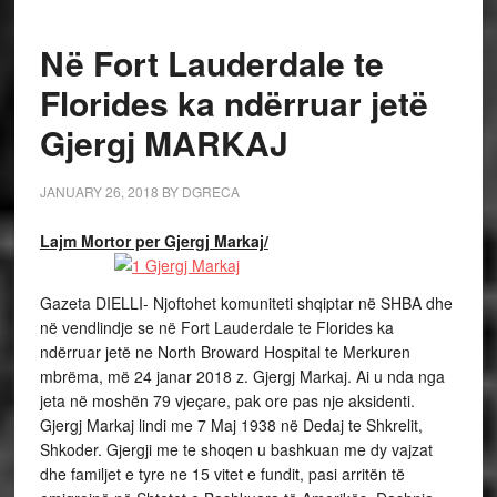
Në Fort Lauderdale te
Florides ka ndërruar jetë
Gjergj MARKAJ
JANUARY 26, 2018
BY
DGRECA
Lajm Mortor per Gjergj Markaj/
Gazeta DIELLI- Njoftohet komuniteti shqiptar në SHBA dhe
në vendlindje se në Fort Lauderdale te Florides ka
ndërruar jetë ne North Broward Hospital te Merkuren
mbrëma, më 24 janar 2018 z. Gjergj Markaj. Ai u nda nga
jeta në moshën 79 vjeçare, pak ore pas nje aksidenti.
Gjergj Markaj lindi me 7 Maj 1938 në Dedaj te Shkrelit,
Shkoder. Gjergji me te shoqen u bashkuan me dy vajzat
dhe familjet e tyre ne 15 vitet e fundit, pasi arritën të