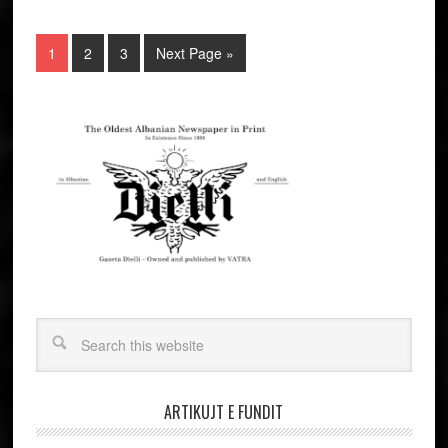
1
2
3
Next Page »
ARTIKUJT E FUNDIT