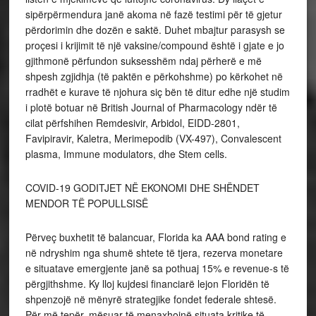
sipërpërmendura janë akoma në fazë testimi për të gjetur
përdorimin dhe dozën e saktë. Duhet mbajtur parasysh se
proçesi i krijimit të një vaksine/compound është i gjate e jo
gjithmonë përfundon suksesshëm ndaj përherë e më
shpesh zgjidhja (të paktën e përkohshme) po kërkohet në
rradhët e kurave të njohura siç bën të ditur edhe një studim
i plotë botuar në British Journal of Pharmacology ndër të
cilat përfshihen Remdesivir, Arbidol, EIDD-2801,
Favipiravir, Kaletra, Merimepodib (VX-497), Convalescent
plasma, Immune modulators, dhe Stem cells.
COVID-19 GODITJET NË EKONOMI DHE SHËNDET
MENDOR TË POPULLSISË
Përveç buxhetit të balancuar, Florida ka AAA bond rating e
në ndryshim nga shumë shtete të tjera, rezerva monetare
e situatave emergjente janë sa pothuaj 15% e revenue-s të
përgjithshme. Ky lloj kujdesi financiarë lejon Floridën të
shpenzojë në mënyrë strategjike fondet federale shtesë.
Për më tepër, mësuar të menaxhojnë situata kritike të