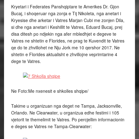
Kryetari i Federates Panshqiptare te Amerikes Dr. Gjon
Bucaj, i shoqeruar nga zonja e Tij Nikoleta, nga anetari i
Kryesise dhe arketar i Vatres Marjan Cubi me zonjen Dila,
si dhe nga anetari i Keshillit te Vatres, Eduard Bucaj, prej
disa ditesh po ndjekin nga afer mbledhjet e degeve te
Vatres ne shtetin e Florides, ne prag te Kuvendit te Vatres
qe do te zhvillohet ne Nju Jork me 10 qershor 2017. Ne
shtetin e Florides aktualisht e zhvillojne veprimtarine 4
dege te Vatres.
Ne Foto:Me nxenesit e shkolles shqipe/
Takime u organizuan nga deget ne Tampa, Jacksonville,
Orlando. Ne Clearwater, u organizua edhe festimi i 105
vjetorit te themelimit te Vatres. Po percjellim informacionin
e deges se Vatres ne Tampa-Clearwater: