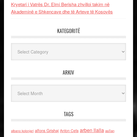
Kryetari i Vatrës Dr. Elmi Berisha zhvilloi takim në
Akademinë e Shkencave dhe të Arteve të Kosovës
KATEGORITË
Kategoritë
ARKIV
Arkiv
TAGS
arben llalla
alfons Grishaj
Anton Cefa
asllan
albano kolonjari