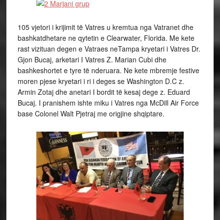
105 vjetori i krijimit të Vatres u kremtua nga Vatranet dhe
bashkatdhetare ne qytetin e Clearwater, Florida. Me kete
rast vizituan degen e Vatraes neTampa kryetari i Vatres Dr.
Gjon Bucaj, arketari I Vatres Z. Marian Cubi dhe
bashkeshortet e tyre të nderuara. Ne kete mbremje festive
moren pjese kryetari i ri i deges se Washington D.C z.
Armin Zotaj dhe anetari I bordit të kesaj dege z. Eduard
Bucaj. I pranishem ishte miku i Vatres nga McDill Air Force
base Colonel Walt Pjetraj me origjine shqiptare.