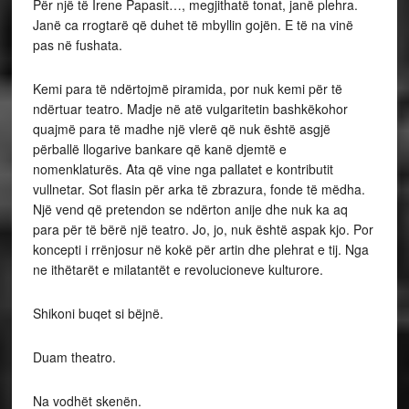
Për një të Irene Papasit…, megjithatë tonat, janë plehra.
Janë ca rrogtarë që duhet të mbyllin gojën. E të na vinë
pas në fushata.
Kemi para të ndërtojmë piramida, por nuk kemi për të
ndërtuar teatro. Madje në atë vulgaritetin bashkëkohor
quajmë para të madhe një vlerë që nuk është asgjë
përballë llogarive bankare që kanë djemtë e
nomenklaturës. Ata që vine nga pallatet e kontributit
vullnetar. Sot flasin për arka të zbrazura, fonde të mëdha.
Një vend që pretendon se ndërton anije dhe nuk ka aq
para për të bërë një teatro. Jo, jo, nuk është aspak kjo. Por
koncepti i rrënjosur në kokë për artin dhe plehrat e tij. Nga
ne ithëtarët e milatantët e revolucioneve kulturore.
Shikoni buqet si bëjnë.
Duam theatro.
Na vodhët skenën.