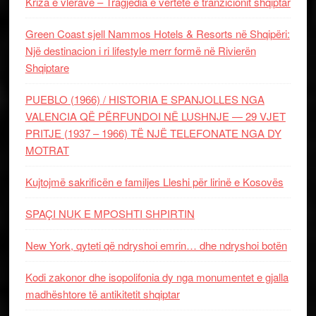
Kriza e vlerave – Tragjedia e vërtetë e tranzicionit shqiptar
Green Coast sjell Nammos Hotels & Resorts në Shqipëri:
Një destinacion i ri lifestyle merr formë në Rivierën
Shqiptare
PUEBLO (1966) / HISTORIA E SPANJOLLES NGA
VALENCIA QË PËRFUNDOI NË LUSHNJE — 29 VJET
PRITJE (1937 – 1966) TË NJË TELEFONATE NGA DY
MOTRAT
Kujtojmë sakrificën e familjes Lleshi për lirinë e Kosovës
SPAÇI NUK E MPOSHTI SHPIRTIN
New York, qyteti që ndryshoi emrin… dhe ndryshoi botën
Kodi zakonor dhe isopolifonia dy nga monumentet e gjalla
madhështore të antikitetit shqiptar