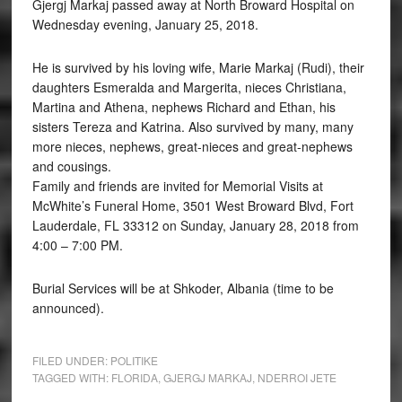
Gjergj Markaj passed away at North Broward Hospital on
Wednesday evening, January 25, 2018.
He is survived by his loving wife, Marie Markaj (Rudi), their
daughters Esmeralda and Margerita, nieces Christiana,
Martina and Athena, nephews Richard and Ethan, his
sisters Tereza and Katrina. Also survived by many, many
more nieces, nephews, great-nieces and great-nephews
and cousings.
Family and friends are invited for Memorial Visits at
McWhite’s Funeral Home, 3501 West Broward Blvd, Fort
Lauderdale, FL 33312 on Sunday, January 28, 2018 from
4:00 – 7:00 PM.
Burial Services will be at Shkoder, Albania (time to be
announced).
FILED UNDER:
POLITIKE
TAGGED WITH:
FLORIDA
,
GJERGJ MARKAJ
,
NDERROI JETE