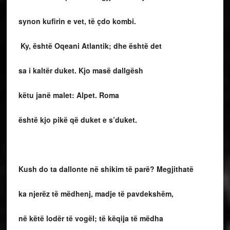
synon kufirin e vet, të çdo kombi.
Ky, është Oqeani Atlantik; dhe është det
sa i kaltër duket. Kjo masë dallgësh
këtu janë malet: Alpet. Roma
është kjo pikë që duket e s’duket.
Kush do ta dallonte në shikim të parë? Megjithatë
ka njerëz të mëdhenj, madje të pavdekshëm,
në këtë lodër të vogël; të këqija të mëdha