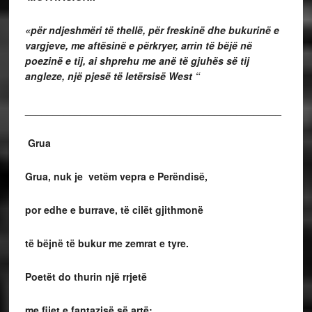
«për ndjeshmëri të thellë, për freskinë dhe bukurinë e
vargjeve, me aftësinë e përkryer, arrin të bëjë në
poezinë e tij, ai shprehu me anë të gjuhës së tij
angleze, një pjesë të letërsisë West
“
______________________________________________
Grua
Grua, nuk je vetëm vepra e Perëndisë,
por edhe e burrave, të cilët gjithmonë
të bëjnë të bukur me zemrat e tyre.
Poetët do thurin një rrjetë
me fijet e fantazisë së artë;