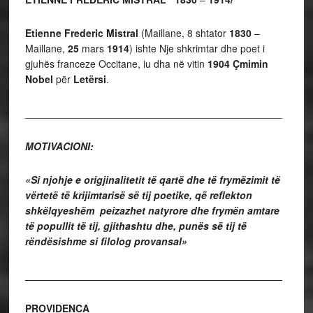
Etienne Frederic Mistral
(Maillane, 8 shtator
1830
–
Maillane,
25
mars
1914
) ishte Nje shkrimtar dhe poet i
gjuhës franceze Occitane, iu dha në vitin
1904 Çmimin
Nobel
për
Letërsi
.
______________________________________________
MOTIVACIONI:
«Si njohje e origjinalitetit të qartë dhe të frymëzimit të
vërtetë të krijimtarisë së tij poetike, që reflekton
shkëlqyeshëm peizazhet natyrore dhe frymën amtare
të popullit të tij, gjithashtu dhe, punës së tij të
rëndësishme si filolog provansal»
______________________________________________
PROVIDENCA