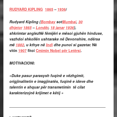
RUDYARD KIPLING
1865
–
1936
/
Rudyard Kipling
(
Bombay
sot
Mumbai
,
30
dhjetor
1865
–
Londër
,
18 janar
1936
),
shkrimtar
anglezNë fëmijëri e mësoi gjuhën hinduse,
vazhdoi shkollën ushtarake në Devonshire, ndërsa
më
1882
, u kthye në
Indi
dhe punoi si gazetar.
Në
vitin
1907
fitoi
Çmimin Nobel për Letërsi
.
MOTIVACIONI:
«Duke pasur parasysh fuqinë e vëzhgimit,
origjinalitetin e imagjinatës, fuqinë e ideve dhe
talentin e shquar për transmetimin të cilat
karakterizojnë krijimet e këtij »
______________________________________________