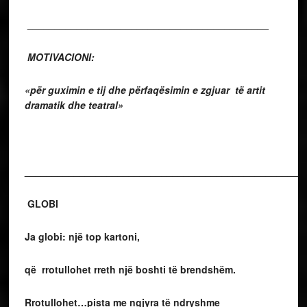
____________________________________________
MOTIVACIONI:
«për guximin e tij dhe përfaqësimin e zgjuar të artit
dramatik dhe teatral
»
___________________________________________________
GLOBI
Ja globi: një top kartoni,
që rrotullohet rreth një boshti të brendshëm.
Rrotullohet…pista me ngjyra të ndryshme