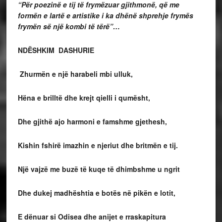
“Për poezinë e tij të frymëzuar gjithmonë, që me
formën e lartë e artistike i ka dhënë shprehje frymës
frymën së një kombi të tërë”…
NDËSHKIM DASHURIE
Zhurmën e një harabeli mbi ulluk,
Hëna e brilltë dhe krejt qielli i qumësht,
Dhe gjithë ajo harmoni e famshme gjethesh,
Kishin fshirë imazhin e njeriut dhe britmën e tij.
Një vajzë me buzë të kuqe të dhimbshme u ngrit
Dhe dukej madhështia e botës në pikën e lotit,
E dënuar si Odisea dhe anijet e
rraskapitura