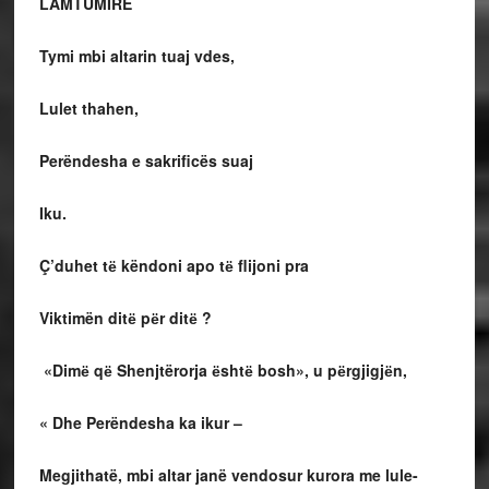
LAMTUMIRË
Tymi mbi altarin tuaj vdes,
Lulet thahen,
Perëndesha e sakrificës suaj
Iku.
Ç’duhet tё këndoni apo tё flijoni pra
Viktimën ditё pёr ditё ?
«Dimё qё Shenjtërorja ёshtё bosh», u pёrgjigjёn,
« Dhe Perëndesha ka ikur –
Megjithatë, mbi altar janë vendosur kurora me lule-