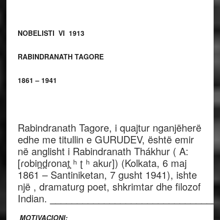
NOBELISTI VI 1913
RABINDRANATH TAGORE
1861 – 1941
Rabindranath Tagore, i quajtur nganjëherë
edhe me titullin e GURUDEV, është emir
në anglisht i Rabindranath Thákhur ( A:
[ɾobin̪d̪ɾonat̪ ʰ ʈ ʰ akuɾ]) (Kolkata, 6 maj
1861 – Santiniketan, 7 gusht 1941), ishte
një , dramaturg poet, shkrimtar dhe filozof
Indian.
_______________________________
MOTIVACIONI: