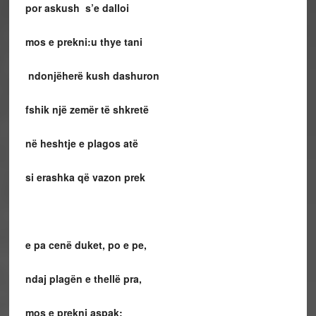
por askush s’e dalloi
mos e prekni:u thye tani
ndonjëherë kush dashuron
fshik një zemër të shkretë
në heshtje e plagos atë
si erashka që vazon prek
e pa cenë duket, po e pe,
ndaj plagën e thellë pra,
mos e prekni aspak: