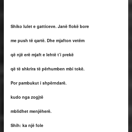
Shiko lulet e gatticeve. Janë flokë bore
me push të qartë. Dhe mjafton vetëm
që një erë mjaft e lehtë t’i prekë
që të shkrira të përhumben mbi tokë.
Por pambukut i shpërndarë.
kudo nga zogjtë
mblidhet menjëherë.
Shih: ka një fole