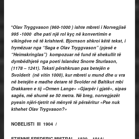
*
Olav Tryggvason (960-1000 ) ishte mbreti i Norvegjisë
995 -1000 dhe pati një rol kyç në konvertimin e
vikingëve në të krishterë. Bjornson shkroi këtë tekst, i
frymëzuar nga “Saga e Olav Tryggvason” (pjesë e
“Heimskringlas”) kompozuar në fund të shekullit të
dymbëdhjetë nga poeti Islandez Snorre Sturlason,
(1178 – 1241). Teksti përshkruan pas betejën e
Svolderit (në vitin 1000), kur mbreti u mund dhe u vra
në betejën e madhe detare të Svolder në Baltikut mbi
Drakkaren e tij «Ormen Lange» «Gjarpër i gjatë», sipas
sagës, më shumë se 50 metra. Në breg, norvegjezët
pyesin njëri-tjetrit në mënyrë të përsëritur «Pse nuk
kthehet Olav Trygvason?»
NOBELISTI III 1904 /
ETIENNE FREDERIC MISTRAL
1830
–
1914/