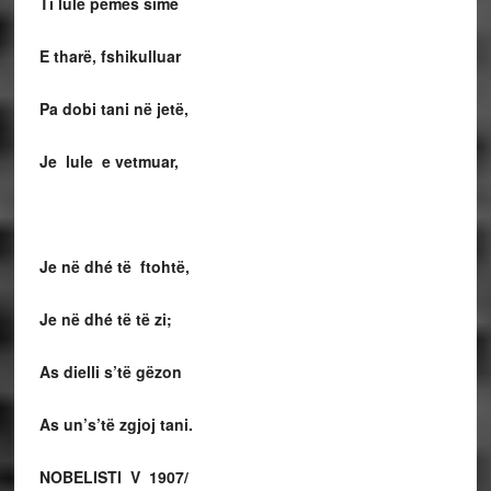
Ti lule pemës sime
E tharë, fshikulluar
Pa dobi tani në jetë,
Je lule e vetmuar,
Je në dhé të ftohtë,
Je në dhé të të zi;
As dielli s’të gëzon
As un’s’të zgjoj tani.
NOBELISTI V 1907/