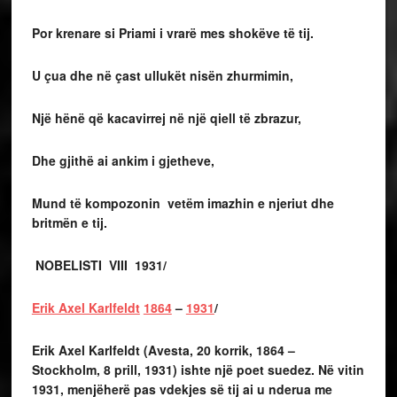
Por krenare si Priami i vrarë mes shokëve të tij.
U çua dhe në çast ullukët nisën zhurmimin,
Një hënë që kacavirrej në një qiell të zbrazur,
Dhe gjithë ai ankim i gjetheve,
Mund të kompozonin vetëm imazhin e njeriut dhe
britmën e tij.
NOBELISTI VIII 1931/
Erik Axel Karlfeldt
1864
–
1931
/
Erik Axel Karlfeldt
(Avesta, 20 korrik, 1864 –
Stockholm, 8 prill, 1931) ishte një poet suedez. Në vitin
1931, menjëherë pas vdekjes së tij ai u nderua me