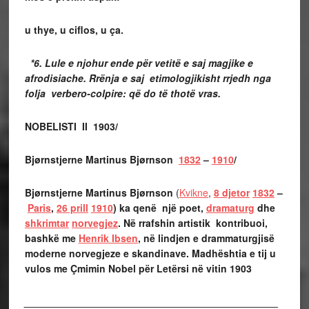
u thye, u ciflos, u ça.
*6. Lule e njohur ende për vetitë e saj magjike e
afrodisiache. Rrënja e saj etimologjikisht rrjedh nga
folja verbero-colpire: që do të thotë vras.
NOBELISTI II 1903/
Bjørnstjerne Martinus Bjørnson
1832
–
1910
/
Bjørnstjerne Martinus Bjørnson
(
Kvikne
,
8 djetor
1832
–
Paris
,
26 prill
1910
) ka qenë një
poet,
dramaturg
dhe
shkrimtar
norvegjez
. Në rrafshin artistik kontribuoi,
bashkë me
Henrik Ibsen
, në lindjen e drammaturgjisë
moderne norvegjeze e skandinave.
Madhështia e tij u
vulos me Çmimin Nobel për Letërsi në vitin 1903
______________________________________________