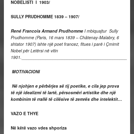
NOBELISTI I 1903/
SULLY PRUDHOMME
1839 – 1907/
René Francois Armand Prudhomme
I mbiquajtur Sully
Prudhomme
(Paris, 16 mars 1839 – Châtenay-Malabry, 6
shtator 1907) ishte një poet francez, fitues i parë i Çmimit
Nobel për Letërsi në vitin
1901.
____________________________________________
MOTIVACIONI
Në njohjen e përbërjes së tij poetike, e cila jep prova
të një idealizmi të lartë, përsosmëri artistike dhe një
kombinim të rrallë të cilësive të zemrës dhe intelektit…
VAZO E THYE
Në këtë vazo vdes shporiza