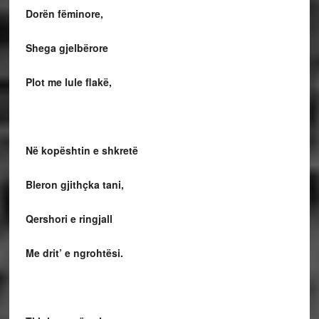
Dorën fëminore,
Shega gjelbërore
Plot me lule flakë,
Në kopështin e shkretë
Bleron gjithçka tani,
Qershori e ringjall
Me drit’ e ngrohtësi.