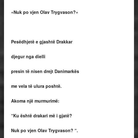
«Nuk po vjen Olav Trygvason?»
Pesëdhjetë e gjashtë Drakkar
djegur nga dielli
presin të nisen drejt Danimarkës
me vela të ulura poshtë.
Akoma një murmurimë:
“Ku është drakari më i gjatë?
Nuk po vjen Olav Trygvason? “.