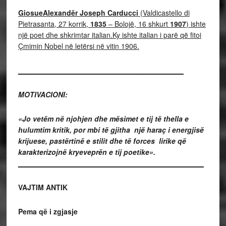
GiosueAlexandër Joseph Carducci
(Valdicastello di
Pietrasanta, 27 korrik,
1835
– Bolojë, 16 shkurt
1907
) ishte
një poet dhe shkrimtar italian.Ky ishte italian i parë që fitoi
Çmimin Nobel në letërsi në vitin 1906.
_________________________________________
MOTIVACIONI:
«Jo vetëm në njohjen dhe mësimet e tij të thella e
hulumtim kritik, por mbi të gjitha një haraç i energjisë
krijuese, pastërtinë e stilit dhe të forces lirike që
karakterizojnë kryeveprën e tij poetike».
______________________________________________
VAJTIM ANTIK
Pema që i zgjasje