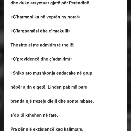
dhe duke arsyetuar gjatë për Perëndinë.
«Ç’harmoni ka në veprën hyjnore!»
«Ç’largpamësi dhe ç’mrekulli»
Thoshte ai me admirim të thellë:
«Ç’providencë dhe ç’admirim!»
«Shiko ato mushkonja endacake në grup,
nëpër ajrin e qetë. Linden pak më pare
brenda një rrezeje dielli dhe sonte mbase,
s’do të kthehen në fare.
Pra për një ekzistencë kaq kalimtare,