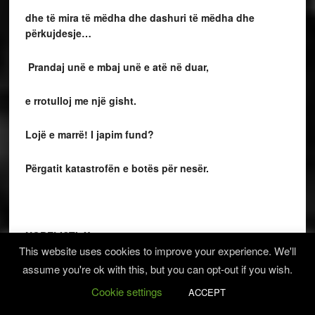
dhe të mira të mëdha dhe dashuri të mëdha dhe
përkujdesje…
Prandaj unë e mbaj unë e atë në duar,
e rrotulloj me një gisht.
Lojë e marrë! I japim fund?
Përgatit katastrofën e botës për nesër.
NOBELISTI X 1945/
This website uses cookies to improve your experience. We'll
assume you're ok with this, but you can opt-out if you wish.
GABRIELA MISTRAL
1889
–
1957
/
Cookie settings
ACCEPT
Gabriela Mistral
(
pseudonimo
diLucila de María del