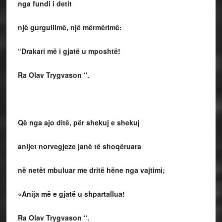
nga fundi i detit
një gurgullimë, një mërmërimë:
“Drakari më i gjatë u mposhtë!
Ra Olav Trygvason “.
Që nga ajo ditë, për shekuj e shekuj
anijet norvegjeze janë të shoqëruara
në netët mbuluar me dritë hëne nga vajtimi;
«Anija më e gjatë u shpartallua!
Ra Olav Trygvason “.