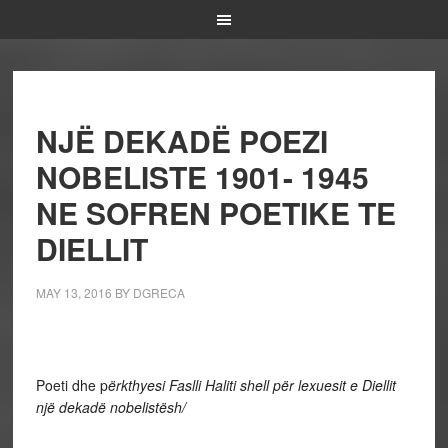
NJË DEKADË POEZI
NOBELISTE 1901- 1945
NE SOFREN POETIKE TE
DIELLIT
MAY 13, 2016
BY
DGRECA
Poeti dhe p
ërkthyesi Faslli Haliti shell për lexuesit e Diellit
një dekadë nobelistësh/