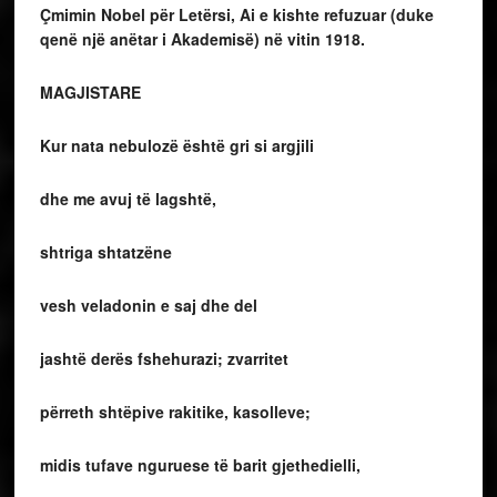
Çmimin Nobel për Letërsi, Ai e kishte refuzuar (duke
qenë një anëtar i Akademisë) në vitin 1918.
MAGJISTARE
Kur nata nebulozë është gri si argjili
dhe me avuj të lagshtë,
shtriga shtatzëne
vesh veladonin e saj dhe del
jashtë derës fshehurazi; zvarritet
përreth shtëpive rakitike, kasolleve;
midis tufave nguruese të barit gjethedielli,