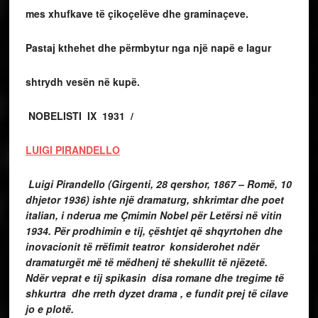
mes xhufkave të çikoçelëve dhe graminaçeve.
Pastaj kthehet dhe përmbytur nga një napë e lagur
shtrydh vesën në kupë.
NOBELISTI IX 1931 /
LUIGI PIRANDELLO
Luigi Pirandello (Girgenti, 28 qershor, 1867 – Romë, 10
dhjetor 1936) ishte një dramaturg, shkrimtar dhe poet
italian, i nderua me Çmimin Nobel për Letërsi në vitin
1934. Për prodhimin e tij, çështjet që shqyrtohen dhe
inovacionit të rrëfimit teatror konsiderohet ndër
dramaturgët më të mëdhenj të shekullit të njëzetë.
Ndër veprat e tij spikasin disa romane dhe tregime të
shkurtra dhe rreth dyzet drama , e fundit prej të cilave
jo e plotë.