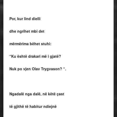
Por, kur lind dielli
dhe ngrihet mbi det
mërmërima bëhet stuhi:
“Ku është drakari më i gjatë?
Nuk po vjen Olav Trygvason? “.
Ngadalë nga dalë, në këtë çast
të gjithë të habitur ndiejnë