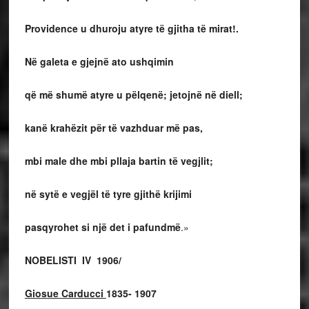
Providence u dhuroju atyre të gjitha të mirat!.
Në galeta e gjejnë ato ushqimin
që më shumë atyre u pëlqenë; jetojnë në diell;
kanë krahëzit për të vazhduar më pas,
mbi male dhe mbi pllaja bartin të vegjlit;
në sytë e vegjël të tyre gjithë krijimi
pasqyrohet si një det i pafundmë
.»
NOBELISTI IV 1906/
Giosue Carducci
1835- 1907