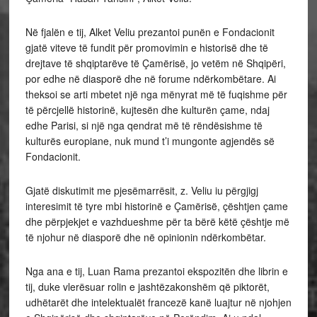
Në fjalën e tij, Alket Veliu prezantoi punën e Fondacionit
gjatë viteve të fundit për promovimin e historisë dhe të
drejtave të shqiptarëve të Çamërisë, jo vetëm në Shqipëri,
por edhe në diasporë dhe në forume ndërkombëtare. Ai
theksoi se arti mbetet një nga mënyrat më të fuqishme për
të përcjellë historinë, kujtesën dhe kulturën çame, ndaj
edhe Parisi, si një nga qendrat më të rëndësishme të
kulturës europiane, nuk mund t’i mungonte agjendës së
Fondacionit.
Gjatë diskutimit me pjesëmarrësit, z. Veliu iu përgjigj
interesimit të tyre mbi historinë e Çamërisë, çështjen çame
dhe përpjekjet e vazhdueshme për ta bërë këtë çështje më
të njohur në diasporë dhe në opinionin ndërkombëtar.
Nga ana e tij, Luan Rama prezantoi ekspozitën dhe librin e
tij, duke vlerësuar rolin e jashtëzakonshëm që piktorët,
udhëtarët dhe intelektualët francezë kanë luajtur në njohjen