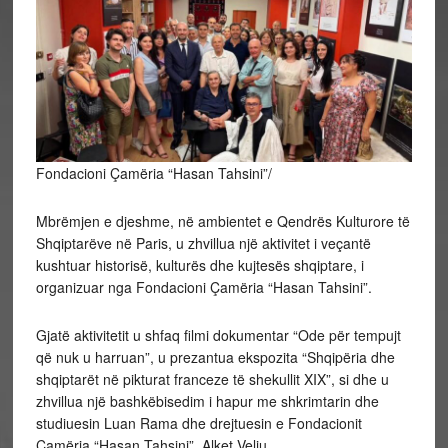
Fondacioni Çamëria “Hasan Tahsini”/
Mbrëmjen e djeshme, në ambientet e Qendrës Kulturore të
Shqiptarëve në Paris, u zhvillua një aktivitet i veçantë
kushtuar historisë, kulturës dhe kujtesës shqiptare, i
organizuar nga Fondacioni Çamëria “Hasan Tahsini”.
Gjatë aktivitetit u shfaq filmi dokumentar “Ode për tempujt
që nuk u harruan”, u prezantua ekspozita “Shqipëria dhe
shqiptarët në pikturat franceze të shekullit XIX”, si dhe u
zhvillua një bashkëbisedim i hapur me shkrimtarin dhe
studiuesin Luan Rama dhe drejtuesin e Fondacionit
Çamëria “Hasan Tahsini”, Alket Veliu.