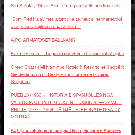
Sali Shijaku, “Diego Rivera” shqiptar i artit tonë kombëtar
“Dom Fred Kalaj, mes altarit dhe atdheut si hermeneutikë
e shpresës, kujtesës dhe shërbimit”
A PO ARMATOSET BALLKANI?
Kriza e vlerave – Tragjedia e vërtetë e tranzicionit shqiptar
Green Coast sjell Nammos Hotels & Resorts në Shqipëri:
Një destinacion i ri lifestyle merr formë në Rivierën
Shqiptare
PUEBLO (1966) / HISTORIA E SPANJOLLES NGA
VALENCIA QË PËRFUNDOI NË LUSHNJE — 29 VJET
PRITJE (1937 – 1966) TË NJË TELEFONATE NGA DY
MOTRAT
Kujtojmë sakrificën e familjes Lleshi për lirinë e Kosovës