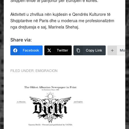
Shqipëri ende të panjohur për Europën e kohës.
Aktiviteti u zhvillua nën kujdesin e Qendrës Kulturore të
Shqiptarëve në Paris dhe u moderua me profesionalizëm
nga drejtuesja e saj, Marinela Shehaj.
Share via:
Facebook
Twitter
Copy Link
More
FILED UNDER:
EMIGRACION