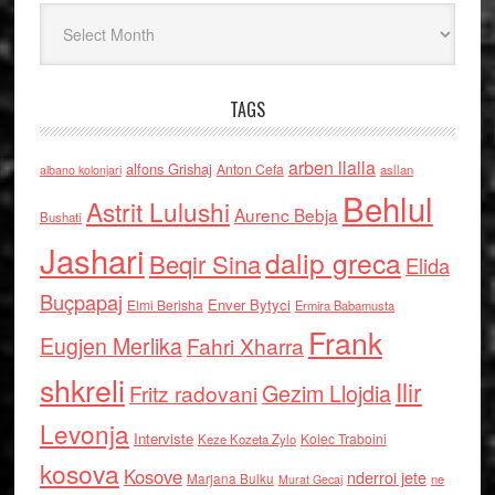
Arkiv
TAGS
arben llalla
alfons Grishaj
Anton Cefa
asllan
albano kolonjari
Behlul
Astrit Lulushi
Aurenc Bebja
Bushati
Jashari
dalip greca
Beqir Sina
Elida
Buçpapaj
Enver Bytyci
Elmi Berisha
Ermira Babamusta
Frank
Eugjen Merlika
Fahri Xharra
shkreli
Ilir
Gezim Llojdia
Fritz radovani
Levonja
Interviste
Kolec Traboini
Keze Kozeta Zylo
kosova
Kosove
nderroi jete
Marjana Bulku
ne
Murat Gecaj