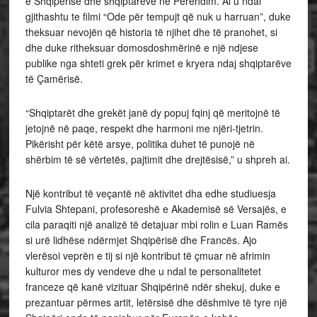
e Shqipërisë dhe shqiptarëve në Perëndim. Ai u ndal
gjithashtu te filmi “Ode për tempujt që nuk u harruan”, duke
theksuar nevojën që historia të njihet dhe të pranohet, si
dhe duke ritheksuar domosdoshmërinë e një ndjese
publike nga shteti grek për krimet e kryera ndaj shqiptarëve
të Çamërisë.
“Shqiptarët dhe grekët janë dy popuj fqinj që meritojnë të
jetojnë në paqe, respekt dhe harmoni me njëri-tjetrin.
Pikërisht për këtë arsye, politika duhet të punojë në
shërbim të së vërtetës, pajtimit dhe drejtësisë,” u shpreh ai.
Një kontribut të veçantë në aktivitet dha edhe studiuesja
Fulvia Shtepani, profesoreshë e Akademisë së Versajës, e
cila paraqiti një analizë të detajuar mbi rolin e Luan Ramës
si urë lidhëse ndërmjet Shqipërisë dhe Francës. Ajo
vlerësoi veprën e tij si një kontribut të çmuar në afrimin
kulturor mes dy vendeve dhe u ndal te personalitetet
franceze që kanë vizituar Shqipërinë ndër shekuj, duke e
prezantuar përmes artit, letërsisë dhe dëshmive të tyre një