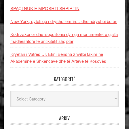
SPAÇI NUK E MPOSHTI SHPIRTIN
New York, qyteti që ndryshoi emrin… dhe ndryshoi botën
Kodi zakonor dhe isopolifonia dy nga monumentet e gjalla
madhështore të antikitetit shqiptar
Kryetari i Vatrës Dr. Elmi Berisha zhvilloi takim në
Akademinë e Shkencave dhe të Arteve të Kosovës
KATEGORITË
Kategoritë
ARKIV