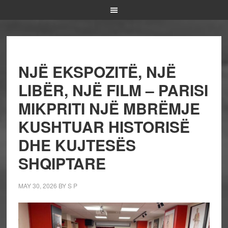
NJË EKSPOZITË, NJË
LIBËR, NJË FILM – PARISI
MIKPRITI NJË MBRËMJE
KUSHTUAR HISTORISË
DHE KUJTESËS
SHQIPTARE
MAY 30, 2026
BY
S P