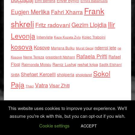
Enver Bytyci
Elmi Berisha
Ermira Babamusta
Frank
Eugjen Merlika
Fahri Xharra
shkreli
Ilir
Gezim Llojdia
Fritz radovani
Levonja
Interviste
Kolec Traboini
Keze Kozeta Zylo
kosova
Kosove
nderroi jete
Marjana Bulku
ne
Murat Gecaj
Rafaela Prifti
Rafael
Nene Tereza
Kosove
presidenti Nishani
Floqi
Raimonda Moisiu
Ramiz Lushaj
reshat kripa
Sadik Elshani
Sokol
Shefqet Kercelli
shqiperia
shqiptaret
SHBA
Paja
Vatra
Visar Zhiti
Thaci
This website uses cookies to improve your experience. We'll
assume you're ok with this, but you can opt-out if you wish.
Cookie settings
Log in
ACCEPT