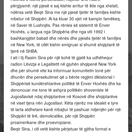
përgjysmë: një pjesë e saj kishte arritur të ikte nga xhelati,
ndërsa vetë Beqir Sina me një pjesë tjetër të familjes kishte
mbetur në Shqipëri. Ai ka kluar 30 vjet në kampin famëkeq,
në Saver të Lushnjës. Pas rënies së sistemit të Enver
Hoxhës, u largua nga Shqipëria dhe nga viti 1992 i
bashkangjitet babait dhe nënës dhe pjesës tjetër të familjes
në New York, të cilët kishin emigruar si shumë shqiptarë të
tjerë në SHBA.
I ati i tij Rasim Sina për një kohë të gjatë ka udhëhequr
radion Lëvizja e Legalitetit në gjuhën shqipenë New York
dhe për shumë vite ka informuar komunitetin tonë për
dhunën dhe persekutimet që u bënte regjimi diktatorial i
Shqipërisë kundërshtarëve politikë të Enver Hoxhës dhe ka
denoncuar me tone të ashpra politikën shoveniste të
Jugosllavisë ndaj shqiptarëve në Kosovë dhe shqiptarëve
në viset tjera nën Jugosllavi. Këta njerëz me idealet e tyre
të larta atdhetare kanë mbajtur të pashuar ndjenjën për një
Shqipëri të lirë, demokratike, për një Shqipëri
proamerikane dhe proevropiane.
Beqir Sina, i cili vetë kishte përjetuar të gjitha format e