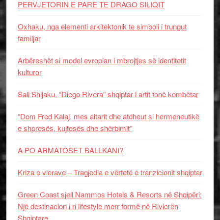
PERVJETORIN E PARE TE DRAGO SILIQIT
Oxhaku, nga elementi arkitektonik te simboli i trungut
familjar
Arbëreshët si model evropian i mbrojtjes së identitetit
kulturor
Sali Shijaku, “Diego Rivera” shqiptar i artit tonë kombëtar
“Dom Fred Kalaj, mes altarit dhe atdheut si hermeneutikë
e shpresës, kujtesës dhe shërbimit”
A PO ARMATOSET BALLKANI?
Kriza e vlerave – Tragjedia e vërtetë e tranzicionit shqiptar
Green Coast sjell Nammos Hotels & Resorts në Shqipëri:
Një destinacion i ri lifestyle merr formë në Rivierën
Shqiptare