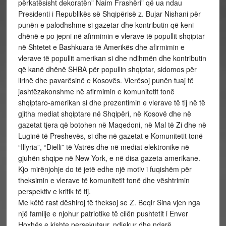
përkatësisht dekoratën” Naim Frashëri” që ua ndau
Presidenti i Republikës së Shqipërisë z. Bujar Nishani për
punën e palodhshme si gazetar dhe kontributin që keni
dhënë e po jepni në afirmimin e vlerave të popullit shqiptar
në Shtetet e Bashkuara të Amerikës dhe afirmimin e
vlerave të popullit amerikan si dhe ndihmën dhe kontributin
që kanë dhënë SHBA për popullin shqiptar, sidomos për
lirinë dhe pavarësinë e Kosovës. Vlerësoj punën tuaj të
jashtëzakonshme në afirmimin e komunitetit tonë
shqiptaro-amerikan si dhe prezentimin e vlerave të tij në të
gjitha mediat shqiptare në Shqipëri, në Kosovë dhe në
gazetat tjera që botohen në Maqedoni, në Mal të Zi dhe në
Luginë të Preshevës, si dhe në gazetat e Komunitetit tonë
“Illyria”, “Dielli” të Vatrës dhe në mediat elektronike në
gjuhën shqipe në New York, e në disa gazeta amerikane.
Kjo mirënjohje do të jetë edhe një motiv i fuqishëm për
theksimin e vlerave të komunitetit tonë dhe vështrimin
perspektiv e kritik të tij.
Me këtë rast dëshiroj të theksoj se Z. Beqir Sina vjen nga
një familje e njohur patriotike të cilën pushtetit i Enver
Hoxhës e kishte persekutaur, ndjekur dhe ndarë