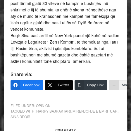
poshtërimit gjatë 30 viteve në kampin e Lushnjës- në
shkrimet e tij të shumta ka dhënë skena rrënqethëse nga
aty që mund të krahasohen me kampet më famëkqija që
ishin ngritur gjatë dhe pas Luftës së Dytë Botërore në
vendet komuniste.
Beqir Sina pasi arriti në New York punoi një kohë në radion
Lëvizja e Legalitetit ” Zëri i Kombit”, të themeluar nga i ati i
tij, Rasim Sina, aktivist i çështjes kombëtare. Sot ai
bashkëpunon me shumë gazeta dhe është gazetari më
aktiv i komunitetit tonë shqiptaro- amerikan.
Share via:
Facebook
Twitter
Copy Link
More
FILED UNDER:
OPINION
TAGGED WITH:
HARRY BAJRAKTARI
,
MIRENJOHJE E EMRITUAR
,
SINA BEQIR