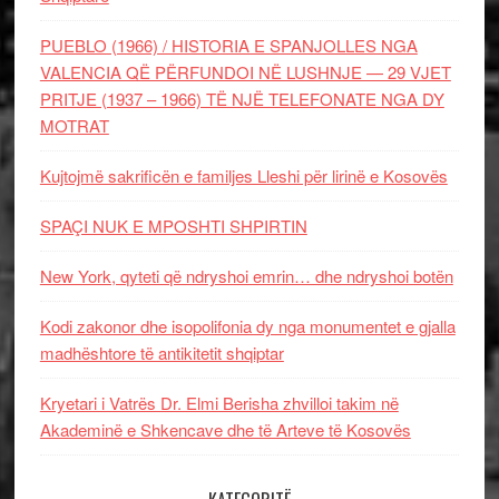
PUEBLO (1966) / HISTORIA E SPANJOLLES NGA
VALENCIA QË PËRFUNDOI NË LUSHNJE — 29 VJET
PRITJE (1937 – 1966) TË NJË TELEFONATE NGA DY
MOTRAT
Kujtojmë sakrificën e familjes Lleshi për lirinë e Kosovës
SPAÇI NUK E MPOSHTI SHPIRTIN
New York, qyteti që ndryshoi emrin… dhe ndryshoi botën
Kodi zakonor dhe isopolifonia dy nga monumentet e gjalla
madhështore të antikitetit shqiptar
Kryetari i Vatrës Dr. Elmi Berisha zhvilloi takim në
Akademinë e Shkencave dhe të Arteve të Kosovës