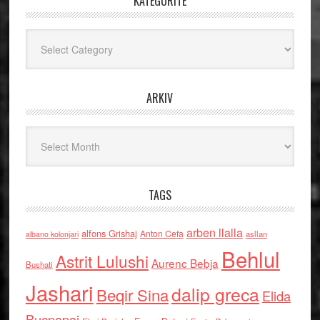
KATEGORITË
Kategoritë
ARKIV
Arkiv
TAGS
arben llalla
alfons Grishaj
Anton Cefa
asllan
albano kolonjari
Behlul
Astrit Lulushi
Aurenc Bebja
Bushati
Jashari
dalip greca
Beqir Sina
Elida
Buçpapaj