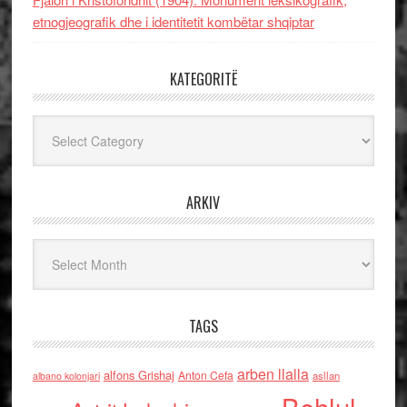
etnogjeografik dhe i identitetit kombëtar shqiptar
KATEGORITË
Kategoritë
ARKIV
Arkiv
TAGS
arben llalla
alfons Grishaj
Anton Cefa
asllan
albano kolonjari