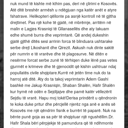
nuk mund të kishte më kthim pas, deri në çlirimi e Kosovës.
Atë ditë breshër armësh u ndëgjuan nga katër anët e atyre
fshatrave. Helikopteri qëllonte pa asnjë kontroll në të gjitha
drejtimet. Pas një kohe të gjatë, në mbrëmje, arritëm në
malin e Lagjes Krasniqi të Gllanasellës dhe aty takuam
edhe shumë burra dhe veprimtarë. Që andej dukeshin
gjatë gjithë ditës sesi arrinin forca të blinduara ushtarake
serbe drejt Likoshanit dhe Qirezit. Askush nuk dinte saktë
për numrin e të vrarëve dhe të plagosurve. Në ditën e
nesërme forcat serbe zunë të tërhiqen duke lënë pas vetes
gjurmët e krimeve dhe të gjenocidit që kishin ushtruar ndaj
popullatës civile shqiptare.Kurrë në jetën time nuk do ta
harroj atë ditë. Aty do ta takoj veprimtarin Adem Gashi
bashkë me Jakup Krasniqin, Shaban Shalën, Hafir Shalën
kur hymë në odën e Sejdijajve dhe pamë katër vëllezërit
Sejdiu të vrarë. Hapu moj tokë!Derisa prindërit u qëndronin
te koka duke pritur dhe përcjellë njerëz nga anë e anës së
Kosovës me një qëndrim fisnik e burrëri të paparë. Nuk na
bënte punë goja as sa për të shqiptuar një ngushëllim.Dr.
Hafir Shala bëri përpjekje të pamundura që të ndihmonte