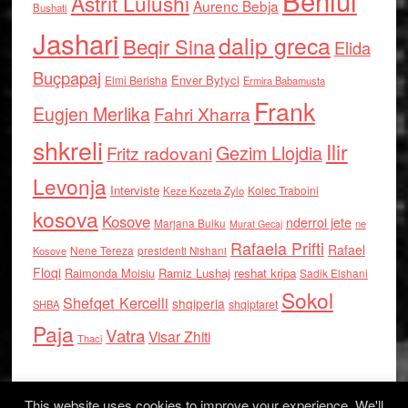
Behlul
Astrit Lulushi
Aurenc Bebja
Bushati
Jashari
dalip greca
Beqir Sina
Elida
Buçpapaj
Enver Bytyci
Elmi Berisha
Ermira Babamusta
Frank
Eugjen Merlika
Fahri Xharra
shkreli
Ilir
Gezim Llojdia
Fritz radovani
Levonja
Interviste
Kolec Traboini
Keze Kozeta Zylo
kosova
Kosove
nderroi jete
Marjana Bulku
ne
Murat Gecaj
Rafaela Prifti
Rafael
Nene Tereza
Kosove
presidenti Nishani
Floqi
Raimonda Moisiu
Ramiz Lushaj
reshat kripa
Sadik Elshani
Sokol
Shefqet Kercelli
shqiperia
shqiptaret
SHBA
Paja
Vatra
Visar Zhiti
Thaci
This website uses cookies to improve your experience. We'll