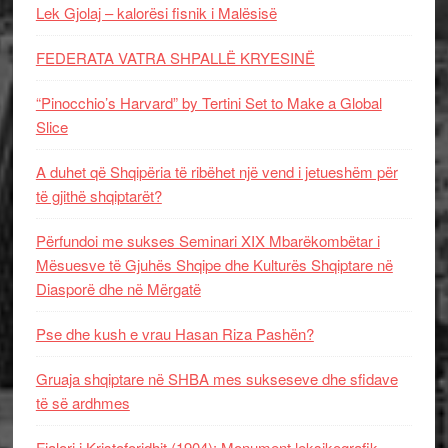
Lek Gjolaj – kalorësi fisnik i Malësisë
FEDERATA VATRA SHPALLË KRYESINË
“Pinocchio’s Harvard” by Tertini Set to Make a Global
Slice
A duhet që Shqipëria të ribëhet një vend i jetueshëm për
të gjithë shqiptarët?
Përfundoi me sukses Seminari XIX Mbarëkombëtar i
Mësuesve të Gjuhës Shqipe dhe Kulturës Shqiptare në
Diasporë dhe në Mërgatë
Pse dhe kush e vrau Hasan Riza Pashën?
Gruaja shqiptare në SHBA mes sukseseve dhe sfidave
të së ardhmes
Fjalori i Kristoforidhit (1904): Monument leksikografik,