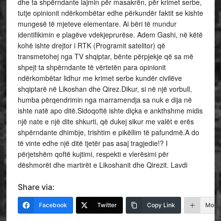
dhe ta shpërndante lajmin për masakrën, për krimet serbe,
tutje opinionit ndërkombëtar edhe përkundër faktit se kishte
mungesë të mjeteve elementare. Ai bëri të mundur
identifikimin e plagëve vdekjeprurëse. Adem Gashi, në këtë
kohë ishte drejtor i RTK (Programit satelitor) që
transmetohej nga TV shqiptar, bënte përpjekje që sa më
shpejt ta shpërndante të vërtetën para opinionit
ndërkombëtar lidhur me krimet serbe kundër civilëve
shqiptarë në Likoshan dhe Qirez.Dikur, si në një vorbull,
humba përqendrimin nga marramendja sa nuk e dija në
ishte natë apo ditë.Sidoqoftë ishte diçka e ankthshme midis
një nate e një dite shkurti, që dukej sikur me valët e erës
shpërndante dhimbje, trishtim e pikëllim të pafundmë.A do
të vinte edhe një ditë tjetër pas asaj tragjedie!? I
përjetshëm qoftë kujtimi, respekti e vlerësimi për
dëshmorët dhe martirët e Likoshanit dhe Qirezit. Lavdi
Share via:
Facebook
Twitter
Copy Link
More