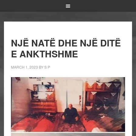
NJË NATË DHE NJË DITË
E ANKTHSHME
MARCH 1, 2023
BY
S P