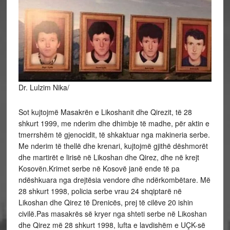
Dr. Lulzim Nika/
Sot kujtojmë Masakrën e Likoshanit dhe Qirezit, të 28
shkurt 1999, me nderim dhe dhimbje të madhe, për aktin e
tmerrshëm të gjenocidit, të shkaktuar nga makineria serbe.
Me nderim të thellë dhe krenari, kujtojmë gjithë dëshmorët
dhe martirët e lirisë në Likoshan dhe Qirez, dhe në krejt
Kosovën.Krimet serbe në Kosovë janë ende të pa
ndëshkuara nga drejtësia vendore dhe ndërkombëtare. Më
28 shkurt 1998, policia serbe vrau 24 shqiptarë në
Likoshan dhe Qirez të Drenicës, prej të cilëve 20 ishin
civilë.Pas masakrës së kryer nga shteti serbe në Likoshan
dhe Qirez më 28 shkurt 1998, lufta e lavdishëm e UÇK-së