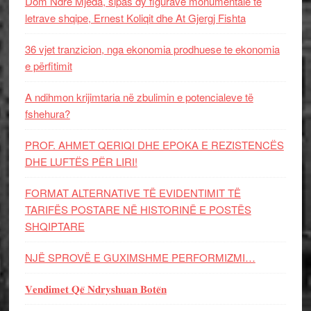
Dom Ndre Mjeda, sipas dy figurave monumentale të
letrave shqipe, Ernest Koliqit dhe At Gjergj Fishta
36 vjet tranzicion, nga ekonomia prodhuese te ekonomia
e përfitimit
A ndihmon krijimtaria në zbulimin e potencialeve të
fshehura?
PROF. AHMET QERIQI DHE EPOKA E REZISTENCЁS
DHE LUFTЁS PЁR LIRI!
FORMAT ALTERNATIVE TË EVIDENTIMIT TË
TARIFËS POSTARE NË HISTORINË E POSTËS
SHQIPTARE
NJË SPROVË E GUXIMSHME PERFORMIZMI…
𝐕𝐞𝐧𝐝𝐢𝐦𝐞𝐭 𝐐𝐞̈ 𝐍𝐝𝐫𝐲𝐬𝐡𝐮𝐚𝐧 𝐁𝐨𝐭𝐞̈𝐧