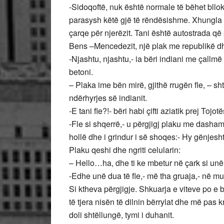
-Sidoqoftë, nuk është normale të bëhet blloki
parasysh këtë gjë të rëndësishme. Xhungla 
çarqe për njerëzit. Tani është autostrada që 
Bens –Mencedezit, një plak me republikë dh
-Njashtu, njashtu,- ia bëri indiani me çallmë
betoni.
– Plaka ime bën mirë, gjithë rrugën fle, – s
ndërhyrjes së indianit.
-E tani fle?!- bëri habi çifti aziatik prej Tojot
-Fle si shqerrë,- u përgjigj plaku me dashamir
hollë dhe i grindur i së shoqes:- Hy gënjesht
Plaku qeshi dhe ngriti celularin:
– Hello…ha, dhe ti ke mbetur në çark si unë
-Edhe unë dua të fle,- më tha gruaja,- në m
Si ktheva përgjigje. Shkuarja e viteve po e b
të tjera nisën të dilnin bërrylat dhe më pas
doli shtëllungë, tymi i duhanit.