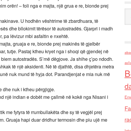
 orën! – foli nga e majta, një grua e re, bionde prej
Ark
makinave. U hodhën vështrime të zbardhuara, të
sës dhe bllokimit tërësor të autostradës. Gjarpri i madh
r, pa lëvizur mbi asfaltin e nxehtë.
majta, gruaja e re, bionde prej makinës të gjelbër
, tutje. Pastaj ktheu kryet nga i shoqi që gjendej në
alba
 i biem autostradës. S’më dëgjove. Ja shihe ç’po ndodh.
asll
hkak të një aksidenti. Në të djathtë, disa dhjetëra metra
B
e unë nuk mund të hyja dot. Parandjenjat e mia nuk më
d
e dhe nuk i ktheu përgjigje.
rind një indian e dobët me çallmë në kokë nga Nisani i
Env
Fa
iatik me fytyra të rrumbullakëta dhe sy të vegjël prej
ra
im. Gruaja hapi duar dridhur termosin dhe piu ujë me
Inte