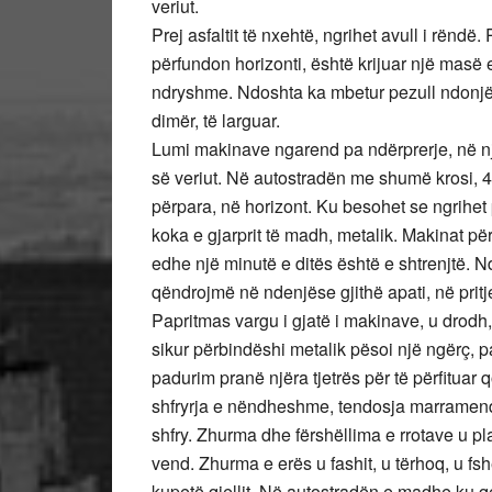
veriut.
Prej asfaltit të nxehtë, ngrihet avull i rëndë.
përfundon horizonti, është krijuar një masë 
ndryshme. Ndoshta ka mbetur pezull ndonjë 
dimër, të larguar.
Lumi makinave ngarend pa ndërprerje, në n
së veriut. Në autostradën me shumë krosi, 4
përpara, në horizont. Ku besohet se ngrihet
koka e gjarprit të madh, metalik. Makinat pë
edhe një minutë e ditës është e shtrenjtë. Nd
qëndrojmë në ndenjëse gjithë apati, në pritj
Papritmas vargu i gjatë i makinave, u drodh
sikur përbindëshi metalik pësoi një ngërç, pa
padurim pranë njëra tjetrës për të përfituar 
shfryrja e nëndheshme, tendosja marramendës
shfry. Zhurma dhe fërshëllima e rrotave u pla
vend. Zhurma e erës u fashit, u tërhoq, u fs
kupetë qiellit. Në autostradën e madhe ku qe