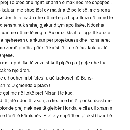
k prej Tojotës dhe ngriti xhamin e makinës me shpejtësi.
s kaluan me shpejtësi dy makina të policisë, me sirena
ksidentin e madh dhe dëmet e pa llogaritura që mund të
itërisht nuk shihej gjëkund tym apo flakë. Ndoshta
duar me dëme të vogla. Automatikisht u llogarit koha e
e njëherësh u ankuan për projektuesit dhe inxhinierët
 zemërgjerësi për një korsi të lirë në rast kolapsi të
enjëse.
 me republikë të zezë shkuli pipën prej goje dhe tha:
ak të një dreri.
e u hodhën mbi folësin, që krekosej në Bens-
hoshin: U çmende o plak?!
me çallmë në kokë prej Nisanit të kuq.
d të jetë ndonjë rakun, a dreq me brirë, por kurrsesi dre.
bionde prej makinës të gjelbër Honda, e cila uli xhamin
e tretë të këmishës. Praj aty shpërtheu gjoksi i bardhë,