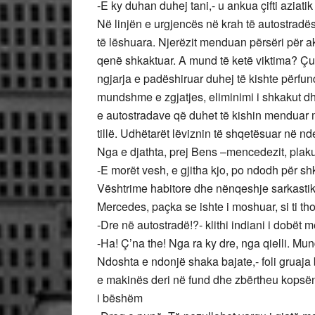
-E ky duhan duhej tani,- u ankua çifti aziati
Në linjën e urgjencës në krah të autostradë
të lëshuara. Njerëzit menduan përsëri për a
qenë shkaktuar. A mund të ketë viktima? Çud
ngjarja e padëshiruar duhej të kishte përfun
mundshme e zgjatjes, eliminimi i shkakut dh
e autostradave që duhet të kishin menduar me
tillë. Udhëtarët lëviznin të shqetësuar në nd
Nga e djathta, prej Bens –mencedezit, plaku
-E morët vesh, e gjitha kjo, po ndodh për shk
Vështrime habitore dhe nënqeshje sarkastik
Mercedes, paçka se ishte i moshuar, si ti t
-Dre në autostradë!?- klithi indiani i dobët 
-Ha! Ç’na the! Nga ra ky dre, nga qielli. Mun
Ndoshta e ndonjë shaka bajate,- foli gruaja 
e makinës deri në fund dhe zbërtheu kopsën 
i bëshëm