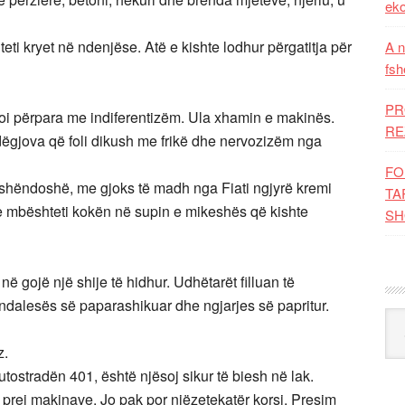
eko
ti kryet në ndenjëse. Atë e kishte lodhur përgatitja për
A n
fsh
PR
htroi përpara me indiferentizëm. Ula xhamin e makinës.
RE
 dëgjova që foli dikush me frikë dhe nervozizëm nga
FO
 shëndoshë, me gjoks të madh nga Fiati ngjyrë kremi
TA
he mbështeti kokën në supin e mikeshës që kishte
SH
në gojë një shije të hidhur. Udhëtarët filluan të
ndalesës së paparashikuar dhe ngjarjes së papritur.
Kat
z.
tostradën 401, është njësoj sikur të biesh në lak.
r prej makinave. Jo pak por njëzetekatër korsi. Presim