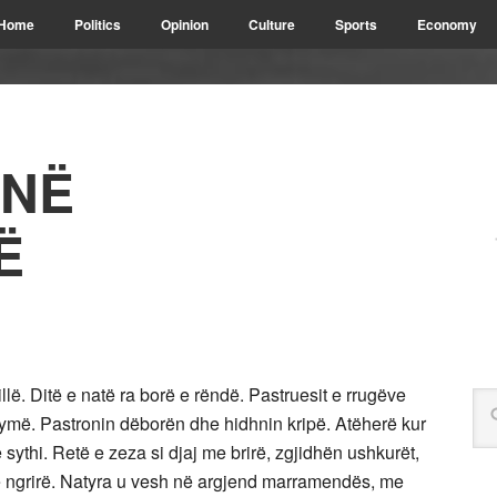
Home
Politics
Opinion
Culture
Sports
Economy
 NË
Ë
illë. Ditë e natë ra borë e rëndë. Pastruesit e rrugëve
rymë. Pastronin dëborën dhe hidhnin kripë. Atëherë kur
e sythi. Retë e zeza si djaj me brirë, zgjidhën ushkurët,
ë ngrirë. Natyra u vesh në argjend marramendës, me