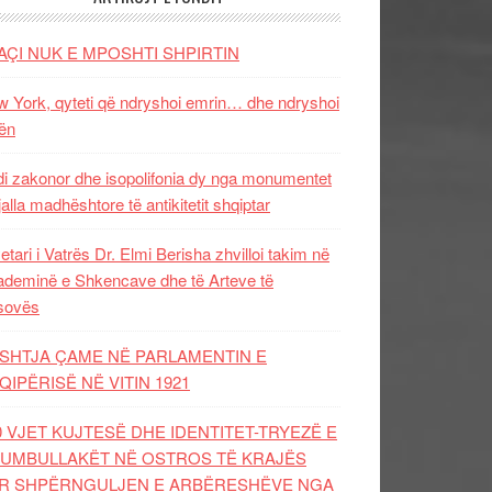
AÇI NUK E MPOSHTI SHPIRTIN
 York, qyteti që ndryshoi emrin… dhe ndryshoi
ën
i zakonor dhe isopolifonia dy nga monumentet
jalla madhështore të antikitetit shqiptar
etari i Vatrës Dr. Elmi Berisha zhvilloi takim në
deminë e Shkencave dhe të Arteve të
sovës
SHTJA ÇAME NË PARLAMENTIN E
QIPËRISË NË VITIN 1921
0 VJET KUJTESË DHE IDENTITET-TRYEZË E
UMBULLAKËT NË OSTROS TË KRAJËS
R SHPËRNGULJEN E ARBËRESHËVE NGA