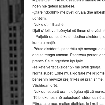
ndeh një qetësi acaruese.
-Çfarë ndodhi?!- më pyeti gruaja dhe mbështe
udhëtim.
-Nuk e di,- i thashë.
Djali s’ foli, vuri bërrylat në timon dhe vës
– Patjetër duhet të ketë ndodhur aksident,-
krahu u majtë.
-Përse aksident!- psherëtiu një mesogrua e
dhe shtrëngoi timonin. Psherëtiu përsëri d
pranë:- Sa të ngjethën kjo fjalë.
-Të ketë vërtet aksident?- më pyeti gruaja.
Ngrita supet. Edhe mua kjo fjalë më krijonte 
bëheshin nervozë prej frikës së pranishme, 
Vështruan orët.
-Nuk duhet parë ora, -u dëgjua një zë nervo
-Të bllokohesh në autostradë, sidomos në au
Përpara, prapa, majtas djathtas, je i rrethua