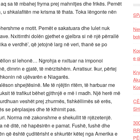
, aq sa të mbahej fryma prej mahnitjes dhe frikës. Pemët
en, u shkalafitën me krisma të thata. Toka lëngonte nën
SP
hershme e motit. Pemët e sakatuara dhe lulet nuk
New
ve. Nxitimthi dolën gjethet e gjelbra si në një përrallë
bot
Thika e verdhë’, që jetojnë larg në veri, thanë se po
Kod
e g
rgëllon si lehonë… Ngrohja e nxituar na imponoi
, dimrin e gjatë, të mërzitshëm. Arratisur. Ikur, përtej
Kry
 shkonin në ujëvarën e Niagarës.
Aka
lëson shpejtësinë. Me të njëjtin ritëm, të harbuar me
Ko
luksit të trafikut bëhet gjithnjë e më i madh. Një herë më
hurdhuan veshët prej zhurmës, fishkëllimës së erës,
ÇË
SH
ës se përplasjes dhe të kthimit pas.
duri. Norma më zakonshme e shekullit të njëzetenjë.
30
a në ditë, në hapësirën e pamat. Fushë, fushë dhe
RR
n që është çuditërisht e shkurtër këtej nga Amerika e
PË