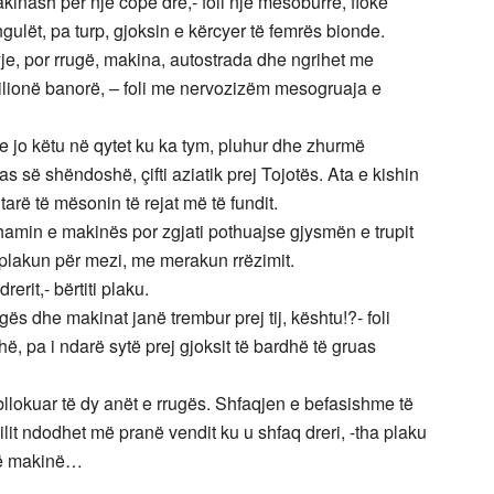
kinash për një copë dre,- foli një mesoburrë, flokë
gulët, pa turp, gjoksin e kërcyer të femrës bionde.
je, por rrugë, makina, autostrada dhe ngrihet me
milionë banorë, – foli me nervozizëm mesogruaja e
he jo këtu në qytet ku ka tym, pluhur dhe zhurmë
së shëndoshë, çifti aziatik prej Tojotës. Ata e kishin
arë të mësonin të rejat më të fundit.
xhamin e makinës por zgjati pothuajse gjysmën e trupit
plakun për mezi, me merakun rrëzimit.
erit,- bërtiti plaku.
s dhe makinat janë trembur prej tij, kështu!?- foli
hë, pa i ndarë sytë prej gjoksit të bardhë të gruas
 bllokuar të dy anët e rrugës. Shfaqjen e befasishme të
cilit ndodhet më pranë vendit ku u shfaq dreri, -tha plaku
në makinë…