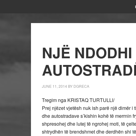
NJË NDODHI
AUTOSTRAD
JUNE 11, 2014
BY
DGRECA
Tregim nga KRISTAQ TURTULLI/
Prej njëzet vjetësh nuk ish parë një dimër i t
dhe autostradave s’kishin kohë të merrnin f
shpresohej dhe lutej të ngrohej moti, të çelt
shtrydhën të brendshmet dhe derdhën shi t