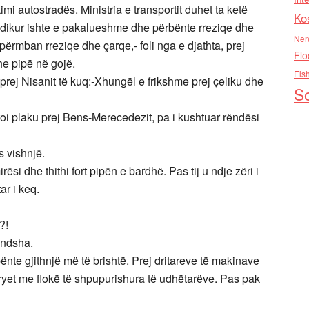
mi autostradës. Ministria e transportit duhet ta ketë
Ko
dikur ishte e pakalueshme dhe përbënte rreziqe dhe
Nen
përmban rreziqe dhe çarqe,- foli nga e djathta, prej
Flo
e pipë në gojë.
Els
 prej Nisanit të kuq:-Xhungël e frikshme prej çeliku dhe
So
htoi plaku prej Bens-Merecedezit, pa i kushtuar rëndësi
ës vishnjë.
ësi dhe thithi fort pipën e bardhë. Pas tij u ndje zëri i
ar i keq.
?!
undsha.
ënte gjithnjë më të brishtë. Prej dritareve të makinave
 kryet me flokë të shpupurishura të udhëtarëve. Pas pak