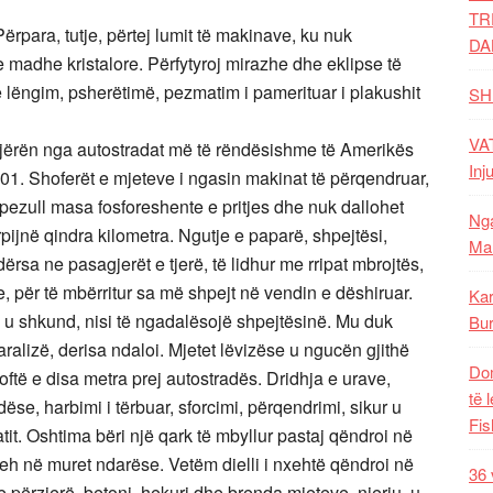
TR
 Përpara, tutje, përtej lumit të makinave, ku nuk
DA
e madhe kristalore. Përfytyroj mirazhe dhe eklipse të
lëngim, psherëtimë, pezmatim i pamerituar i plakushit
SH
VAT
jërën nga autostradat më të rëndësishme të Amerikës
Inj
01. Shoferët e mjeteve i ngasin makinat të përqendruar,
 pezull masa fosforeshente e pritjes dhe nuk dallohet
Nga
rpijnë qindra kilometra. Ngutje e paparë, shpejtësi,
Mal
ërsa ne pasagjerët e tjerë, të lidhur me rripat mbrojtës,
e, për të mbërritur sa më shpejt në vendin e dëshiruar.
Kar
, u shkund, nisi të ngadalësojë shpejtësinë. Mu duk
Bur
ralizë, derisa ndaloi. Mjetet lëvizëse u ngucën gjithë
Dom
qoftë e disa metra prej autostradës. Dridhja e urave,
të 
e, harbimi i tërbuar, sforcimi, përqendrimi, sikur u
Fis
tit. Oshtima bëri një qark të mbyllur pastaj qëndroi në
heh në muret ndarëse. Vetëm dielli i nxehtë qëndroi në
36 
 përzierë, betoni, hekuri dhe brenda mjeteve, njeriu, u