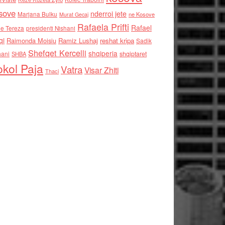
sove
nderroi jete
Marjana Bulku
ne Kosove
Murat Gecaj
Rafaela Prifti
Rafael
e Tereza
presidenti Nishani
qi
Raimonda Moisiu
Ramiz Lushaj
reshat kripa
Sadik
Shefqet Kercelli
shqiperia
hani
shqiptaret
SHBA
kol Paja
Vatra
Visar Zhiti
Thaci