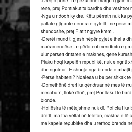
-Dreq o punë. Të pezullohet vargu i gjatë ma
rënë, prej Pontiakut të bardhë dhe vështroi n
-Nga u ndodh ky dre. Këtu përreth nuk ka py
pallate gjigante qendra e qytetit, me pese 
shëndoshë, prej Fiatit ngjyrë kremi.
-Drerët mund ti gjesh nëpër pyjet e thella d
marramendëse,- e përforcoi mendimin e gruas 
ulur përsëri dritaren e makinës, qenë kuresht
Plaku hoqi kapelën republikë, nuk e ngriti 
dhe ngulmoi. E shoqja nga brenda e mbajti 
-Përse habiteni? Ndalesa u bë për shkak të dr
-Domethënë dreri ka qëndruar në mes të rrugë
mesoburri, flokë rënë, prej Pontiakut të bard
bionde.
-Hollësira të mëtejshme nuk di. Policia i ka
drerit, ma tha vëllai në telefon, makina e të 
me kapelë republikë dhe u tërhoq brenda 