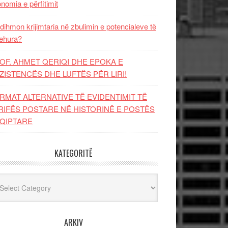
nomia e përfitimit
dihmon krijimtaria në zbulimin e potencialeve të
ehura?
OF. AHMET QERIQI DHE EPOKA E
ZISTENCЁS DHE LUFTЁS PЁR LIRI!
RMAT ALTERNATIVE TË EVIDENTIMIT TË
RIFËS POSTARE NË HISTORINË E POSTËS
QIPTARE
KATEGORITË
egoritë
ARKIV