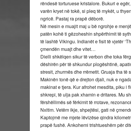
rëndesë torturuese kristalore. Bukuri e egër
varën kryet në tokë, si pleq të mykët, u thy
ngricë. Pastaj ra prapë dëborë.
Në mesin e muajit maj u bë ngrohje e menjë
patën kohë ti gëzoheshin shpërthimit të sytha
të lashtë Vikingu. Indianët e fisit të vjetër ‘
çmendën muajt dhe vitet…
Dielli shkëlqen sikur të verbon dhe toka fë
dëshirën për të shkundur plogështinë, apatinë
stresit, zhurmës dhe rrëmetit. Gruaja tha të
Makinën tonë që e drejton djali, nuk e ngada
makinat e tjera. Kur afrohet mesdita, piku i f
shkrepi, të ulja pak xhamin e dritares. Mu s
fërshëllimës së fërkimit të rrotave, rezonanc
Nxitim. Vetëm ikje, shpejtësi, gati në çmen
Kaptojmë me mjete lëvizëse qindra kilometr
prapë fushë. Ankohemi trishtueshëm për ditë