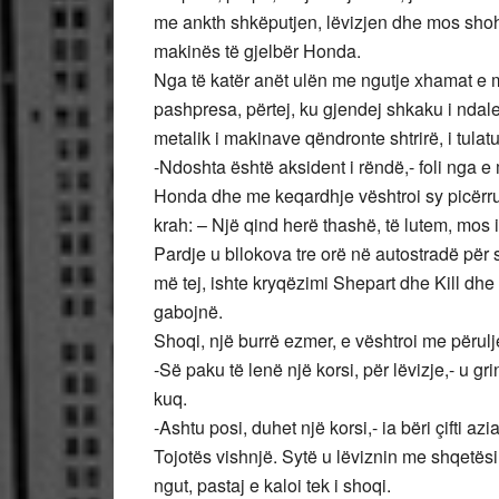
me ankth shkëputjen, lëvizjen dhe mos shohim
makinës të gjelbër Honda.
Nga të katër anët ulën me ngutje xhamat e 
pashpresa, përtej, ku gjendej shkaku i ndale
metalik i makinave qëndronte shtrirë, i tulatu
-Ndoshta është aksident i rëndë,- foli nga e 
Honda dhe me keqardhje vështroi sy picërruar
krah: – Një qind herë thashë, të lutem, mos
Pardje u bllokova tre orë në autostradë për s
më tej, ishte kryqëzimi Shepart dhe Kill dh
gabojnë.
Shoqi, një burrë ezmer, e vështroi me përulj
-Së paku të lenë një korsi, për lëvizje,- u g
kuq.
-Ashtu posi, duhet një korsi,- ia bëri çifti az
Tojotës vishnjë. Sytë u lëviznin me shqetës
ngut, pastaj e kaloi tek i shoqi.