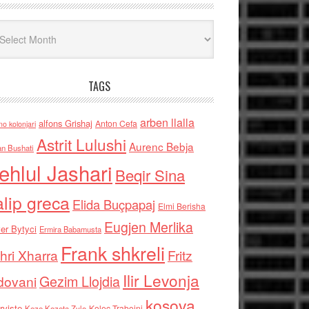
iv
TAGS
arben llalla
alfons Grishaj
Anton Cefa
no kolonjari
Astrit Lulushi
Aurenc Bebja
an Bushati
ehlul Jashari
Beqir Sina
alip greca
Elida Buçpapaj
Elmi Berisha
Eugjen Merlika
er Bytyci
Ermira Babamusta
Frank shkreli
hri Xharra
Fritz
Ilir Levonja
Gezim Llojdia
dovani
kosova
rviste
Kolec Traboini
Keze Kozeta Zylo