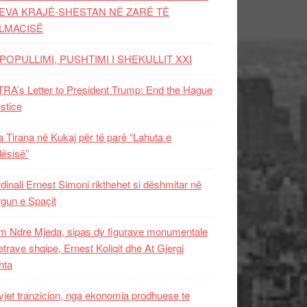
EVA KRAJË-SHESTAN NË ZARË TË
LMACISË
POPULLIMI, PUSHTIMI I SHEKULLIT XXI
RA’s Letter to President Trump: End the Hague
ustice
 Tirana në Kukaj për të parë “Lahuta e
ësisë”
dinali Ernest Simoni rikthehet si dëshmitar në
gun e Spaçit
 Ndre Mjeda, sipas dy figurave monumentale
letrave shqipe, Ernest Koliqit dhe At Gjergj
hta
vjet tranzicion, nga ekonomia prodhuese te