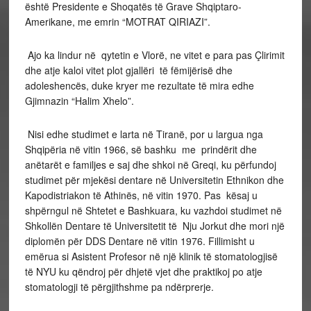
është Presidente e Shoqatës të Grave Shqiptaro-
Amerikane, me emrin “MOTRAT QIRIAZI”.
Ajo ka lindur në qytetin e Vlorë, ne vitet e para pas Çlirimit
dhe atje kaloi vitet plot gjallëri të fëmijërisë dhe
adoleshencës, duke kryer me rezultate të mira edhe
Gjimnazin “Halim Xhelo”.
Nisi edhe studimet e larta në Tiranë, por u largua nga
Shqipëria në vitin 1966, së bashku me prindërit dhe
anëtarët e familjes e saj dhe shkoi në Greqi, ku përfundoj
studimet për mjekësi dentare në Universitetin Ethnikon dhe
Kapodistriakon të Athinës, në vitin 1970. Pas kësaj u
shpërngul në Shtetet e Bashkuara, ku vazhdoi studimet në
Shkollën Dentare të Universitetit të Nju Jorkut dhe mori një
diplomën për DDS Dentare në vitin 1976. Fillimisht u
emërua si Asistent Profesor në një klinik të stomatologjisë
të NYU ku qëndroj për dhjetë vjet dhe praktikoj po atje
stomatologji të përgjithshme pa ndërprerje.