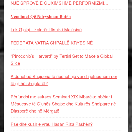
NJË SPROVË E GUXIMSHME PERFORMIZMI…
𝐕𝐞𝐧𝐝𝐢𝐦𝐞𝐭 𝐐𝐞̈ 𝐍𝐝𝐫𝐲𝐬𝐡𝐮𝐚𝐧 𝐁𝐨𝐭𝐞̈𝐧
Lek Gjolaj – kalorësi fisnik i Malësisë
FEDERATA VATRA SHPALLË KRYESINË
“Pinocchio’s Harvard” by Tertini Set to Make a Global
Slice
A duhet që Shqipëria të ribëhet një vend i jetueshëm për
të gjithë shqiptarët?
Përfundoi me sukses Seminari XIX Mbarëkombëtar i
Mësuesve të Gjuhës Shqipe dhe Kulturës Shqiptare në
Diasporë dhe në Mërgatë
Pse dhe kush e vrau Hasan Riza Pashën?