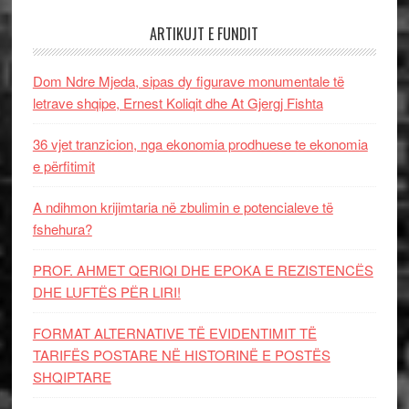
ARTIKUJT E FUNDIT
Dom Ndre Mjeda, sipas dy figurave monumentale të
letrave shqipe, Ernest Koliqit dhe At Gjergj Fishta
36 vjet tranzicion, nga ekonomia prodhuese te ekonomia
e përfitimit
A ndihmon krijimtaria në zbulimin e potencialeve të
fshehura?
PROF. AHMET QERIQI DHE EPOKA E REZISTENCЁS
DHE LUFTЁS PЁR LIRI!
FORMAT ALTERNATIVE TË EVIDENTIMIT TË
TARIFËS POSTARE NË HISTORINË E POSTËS
SHQIPTARE