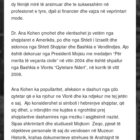
dy fëmijë mirë të arsimuar dhe te suksesshëm në
profesionet e tyre, djali si financier dhe vajza në veprimtari
mode.
Dr. Ana Kohen çmohet dhe vlerësohet jo vetëm nga
shqiptaret e Amerikës, po dhe nga Shteti i Izraelit dhe
sidomos nga Shteti Shqiptar dhe Bashkia e Vendlindjes. Ajo
është dekoruar nga Presidenti Mojsiu me medaljen “Për
merita të veçanta civile” në vitin 2004 dhe është shpallur
nga Bashkia e Vlorës “Qytetare Nderi”, në korrik të vitit
2006.
Ana Kohen ka popullaritet, afeksion e dashuri nga çdo
qytetar që e ka njohur ne Vlorë dhe ka ndjekur me tej jetën
e saj. Ajo konsiderohet si simboli i hebrenjve shqiptar, që
siç dihet, u mbrojtën me kujdes e ngrohtësi prej
shqiptarëve dashamires nga rreziku i asgjësimit nazist.
Sipas shkrimtarit dhe studiuesit Mojkom Zeqo, pjesë të
objekteve personale të saj do vendosen në Muzeun
Historik, krahas dokumenteve strehues të Anshtajnit të