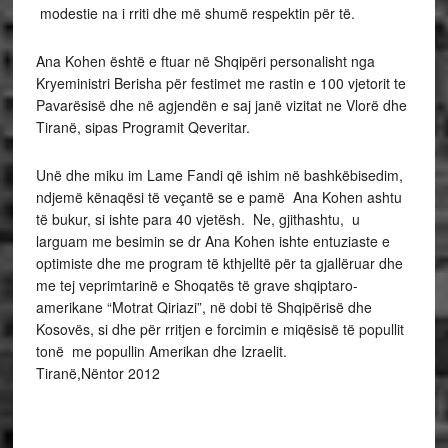
modestie na i rriti dhe më shumë respektin për të.
Ana Kohen është e ftuar në Shqipëri personalisht nga
Kryeministri Berisha për festimet me rastin e 100 vjetorit te
Pavarësisë dhe në agjendën e saj janë vizitat ne Vlorë dhe
Tiranë, sipas Programit Qeveritar.
Unë dhe miku im Lame Fandi që ishim në bashkëbisedim,
ndjemë kënaqësi të veçantë se e pamë Ana Kohen ashtu
të bukur, si ishte para 40 vjetësh. Ne, gjithashtu, u
larguam me besimin se dr Ana Kohen ishte entuziaste e
optimiste dhe me program të kthjelltë për ta gjallëruar dhe
me tej veprimtarinë e Shoqatës të grave shqiptaro-
amerikane “Motrat Qiriazi”, në dobi të Shqipërisë dhe
Kosovës, si dhe për rritjen e forcimin e miqësisë të popullit
tonë me popullin Amerikan dhe Izraelit.
Tiranë,Nëntor 2012