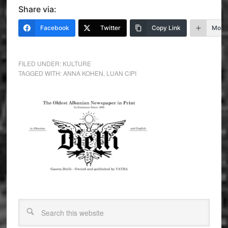
Share via:
Facebook
Twitter
Copy Link
More
FILED UNDER:
KULTURE
TAGGED WITH:
ANNA KOHEN
,
LUAN CIPI