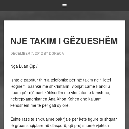
NJE TAKIM I GËZUESHËM
DECEMBER 7, 2012
BY
DGRECA
Nga Luan Çipi/
Ishte e papritur thirrja telefonike për një takim ne “Hotel
Rogner”. Bashkë me shkrimtarin vlonjat Lame Fandi u
ftuam për një bashkëbisedim me vlonjaten e famshme,
hebreje-amerikanen Ana Xhon Kohen dhe kaluam
këndshëm me të për gati dy orë.
Është rasti të shkruajmë pak fjalë për këtë figurë të shquar
të gruas shqiptare në diasporë, që prej shumë vjetësh