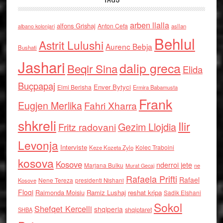
arben llalla
alfons Grishaj
Anton Cefa
asllan
albano kolonjari
Behlul
Astrit Lulushi
Aurenc Bebja
Bushati
Jashari
dalip greca
Beqir Sina
Elida
Buçpapaj
Enver Bytyci
Elmi Berisha
Ermira Babamusta
Frank
Eugjen Merlika
Fahri Xharra
shkreli
Ilir
Gezim Llojdia
Fritz radovani
Levonja
Interviste
Kolec Traboini
Keze Kozeta Zylo
kosova
Kosove
nderroi jete
Marjana Bulku
ne
Murat Gecaj
Rafaela Prifti
Rafael
Nene Tereza
Kosove
presidenti Nishani
Floqi
Raimonda Moisiu
Ramiz Lushaj
reshat kripa
Sadik Elshani
Sokol
Shefqet Kercelli
shqiperia
shqiptaret
SHBA