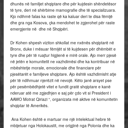
dhunës në familjet shqiptare dhe për kujdesin shëndetësor
të tyre, deri në shërbime mamografie dhe të specializuara.
Kjo ndihmë falas ka raste që ka kaluar deri te disa fëmijë
dhe gra nga Kosova, çka mendohet te zgjerohet për raste
emergjente në dhe në Shqipëri.
Dr Kohen shpesh viziton shkollat me nxënës shqiptarë në
Bronx, duke i mësuar fëmijët si të kujdesen për dhëmbët e
tyre dhe për të ruajtur higjienë e mirë orale. Ajo merr pjesë
në jetën e komunitetit ne vazhdimësi dhe ka kontribuar në
mbështetje morale, emocionale dhe financiare për
pjesëtarët e familjeve shqiptare. Ajo është vazhdimisht atje
për të ndihmuar njerëzit në nevojë. Këto janë arsyet pse
për pesëmbëdhjetë vitet e fundit gratë shqiptare e kanë
nderuar atë me zgjedhjen e saj për çdo vit si President i
AAWO Motrat Qiriazi “, organizata më aktive në komunitetin
shqiptar të Amerikës.
Ana Kohen është e martuar me një intelektual hebre të
mbijetuar nga Holokaustit, me origjinë nga Polonia dhe ka