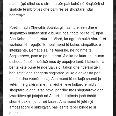
madh, (që dihet se u strehua për pak kohë në Shqipëri) si
simbole të mbrojtjes dhe bamirësisë shqiptare ndaj
hebrenjve.
Poeti i madh Xhevahir Spahiu, gjithashtu e njeh dhe e
simpatizon humanisten e bukur, ndaj thotë për te: “E njoh
Ana Kohen, është rritur në Vlorë, ka ngrënë bukë Vlore”. Ai
vazhdon të tregojë; “E mbaj mend të bukur, simpatike, e
inteligjente. Bëmat e saj në Amerikë, në ndihmë të
Shqiptarëve, janë të panumërta. Ajo ka ndikuar në krijimin
e shoqatës së miqësisë mes dy popujve tanë. I takonte t’a
bënte këtë punë të nderuar, siç i takon dhe nderimi që i
bën shteti dhe shoqëria shqiptare, duke e dekoruar për
meritat dhe veprën e saj. Ana mund të ndikojë shumë jo
vetëm në gjallërimin e marrëdhënieve kulturore midis
shqiptarëve dhe izraelitëve, por dhe mes shqiptarëve dhe
izraelitëve që jetojnë në Amerikë. Letërsia jonë është
shumë pak e njohur në Izrael, Ana mund të jetë një
ambasadore e shkëlqyer, pasi është tepër bindëse si
emër”.