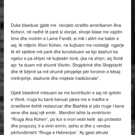
Duke biseduar gjatë me vlonjato-izrailito-amerikanen Ana
Koheni, në radhë të parë si vlonjat, shoqe klase me vajzën
time dhe motrën e Lame Fandit, si mik i afërt me babin e
saj, të ndjerin Xhon Kohen, ne kujtuam me nostalgji ngjarje
të 40 vjetëve më parë dhe konstatuam se kjo dashuri ka
ngelur e pa shlyer në kujtesën tonë, çka na shtyn, siç thotë
ajo “ta duam më shumë Vlorën, Shqipërinë dhe Shqiptarët
dhe të bëjmë sa më shumë përpjekje për forcimin e kësaj
mirënjohje, dashurie dhe miqësie tradicionale”.
Gjatë bisedimit mësuam se me kontributin e saj në qytetin
e Vlorë, rruga ku kanë banuar pjesa me e madhe e
izraeliteve është restauruar dhe Bashkia si çdo rruge i kane
vene dhe asaj një emër. Mendimi ishte ta emërtonin
“Rruga Ana Kohen”, po kur e mori vesh ketë ajo protestoi
dhe propozoj, ti a vinin emrin, ashtu si dhe u vendos
përfundimisht “Rruga e Hebrenjve”. Ky gjest altruist