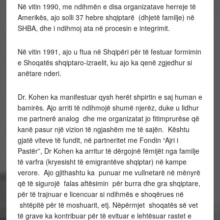
Në vitin 1990, me ndihmën e disa organizatave herreje të
Amerikës, ajo solli 37 hebre shqiptarë (dhjetë familje) në
SHBA, dhe i ndihmoj ata në procesin e integrimit.
Në vitin 1991, ajo u ftua në Shqipëri për të festuar formimin
e Shoqatës shqiptaro-izraelit, ku ajo ka qenë zgjedhur si
anëtare nderi.
Dr. Kohen ka manifestuar qysh herët shpirtin e saj human e
bamirës. Ajo arriti të ndihmojë shumë njerëz, duke u lidhur
me partnerë analog dhe me organizatat jo fitimprurëse që
kanë pasur një vizion të ngjashëm me të sajën. Kështu
gjatë viteve të fundit, në partneritet me Fondin “Ajri i
Pastër”, Dr Kohen ka arritur të dërgojnë fëmijët nga familje
të varfra (kryesisht të emigrantëve shqiptar) në kampe
verore. Ajo gjithashtu ka punuar me vullnetarë në mënyrë
që të sigurojë falas aftësimin për burra dhe gra shqiptare,
për të trajnuar e licencuar si ndihmës e shoqërues në
shtëpitë për të moshuarit, etj. Nëpërmjet shoqatës së vet
të grave ka kontribuar për të evituar e lehtësuar rastet e