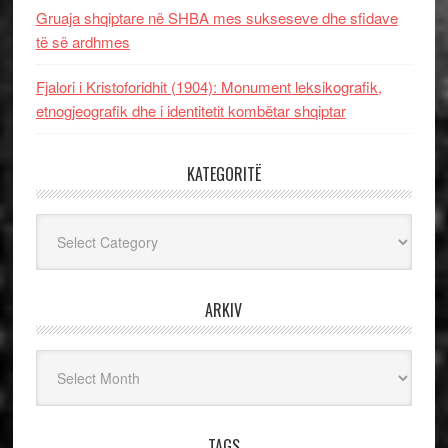
Gruaja shqiptare në SHBA mes sukseseve dhe sfidave
të së ardhmes
Fjalori i Kristoforidhit (1904): Monument leksikografik,
etnogjeografik dhe i identitetit kombëtar shqiptar
KATEGORITË
Kategoritë
ARKIV
Arkiv
TAGS