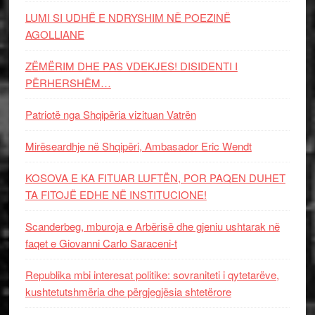
LUMI SI UDHË E NDRYSHIM NË POEZINË
AGOLLIANE
ZËMËRIM DHE PAS VDEKJES! DISIDENTI I
PËRHERSHËM…
Patriotë nga Shqipëria vizituan Vatrën
Mirëseardhje në Shqipëri, Ambasador Eric Wendt
KOSOVA E KA FITUAR LUFTËN, POR PAQEN DUHET
TA FITOJË EDHE NË INSTITUCIONE!
Scanderbeg, mburoja e Arbërisë dhe gjeniu ushtarak në
faqet e Giovanni Carlo Saraceni-t
Republika mbi interesat politike: sovraniteti i qytetarëve,
kushtetutshmëria dhe përgjegjësia shtetërore