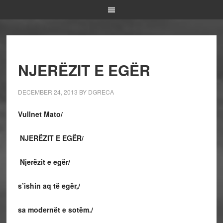
NJERËZIT E EGËR
DECEMBER 24, 2013
BY
DGRECA
Vullnet Mato/
NJERËZIT E EGËR/
Njerëzit e egër/
s’ishin aq të egër,/
sa modernët e sotëm./