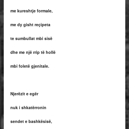
me kureshtje formale,
me dy gisht reçipeta
te sumbullat mbi sisë
dhe me një rrip të hollë
mbi foletë gjenitale.
Njerëzit e egër
nuk i shkatërronin
sendet e bashkësisë,