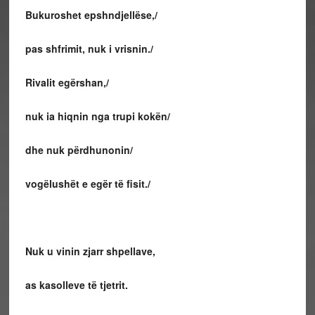
Bukuroshet epshndjellëse,/
pas shfrimit, nuk i vrisnin./
Rivalit egërshan,/
nuk ia hiqnin nga trupi kokën/
dhe nuk përdhunonin/
vogëlushët e egër të fisit./
Nuk u vinin zjarr shpellave,
as kasolleve të tjetrit.