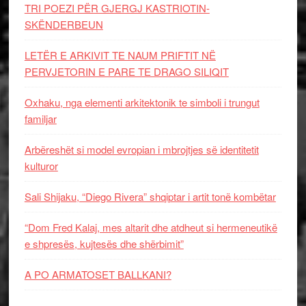
TRI POEZI PËR GJERGJ KASTRIOTIN-
SKËNDERBEUN
LETËR E ARKIVIT TE NAUM PRIFTIT NË
PERVJETORIN E PARE TE DRAGO SILIQIT
Oxhaku, nga elementi arkitektonik te simboli i trungut
familjar
Arbëreshët si model evropian i mbrojtjes së identitetit
kulturor
Sali Shijaku, “Diego Rivera” shqiptar i artit tonë kombëtar
“Dom Fred Kalaj, mes altarit dhe atdheut si hermeneutikë
e shpresës, kujtesës dhe shërbimit”
A PO ARMATOSET BALLKANI?