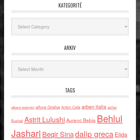
KATEGORITË
Kategoritë
ARKIV
Arkiv
TAGS
arben llalla
alfons Grishaj
Anton Cefa
asllan
albano kolonjari
Behlul
Astrit Lulushi
Aurenc Bebja
Bushati
Jashari
dalip greca
Beqir Sina
Elida