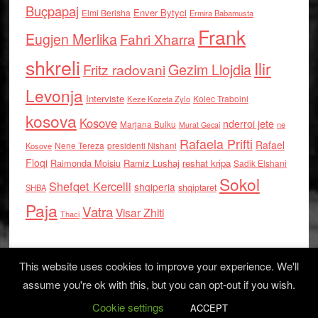
Buçpapaj
Enver Bytyci
Elmi Berisha
Ermira Babamusta
Frank
Eugjen Merlika
Fahri Xharra
shkreli
Ilir
Gezim Llojdia
Fritz radovani
Levonja
Interviste
Kolec Traboini
Keze Kozeta Zylo
kosova
Kosove
nderroi jete
Marjana Bulku
ne
Murat Gecaj
Rafaela Prifti
Rafael
Nene Tereza
Kosove
presidenti Nishani
Floqi
Raimonda Moisiu
Ramiz Lushaj
reshat kripa
Sadik Elshani
Sokol
Shefqet Kercelli
shqiperia
shqiptaret
SHBA
Paja
Vatra
Visar Zhiti
Thaci
This website uses cookies to improve your experience. We'll
assume you're ok with this, but you can opt-out if you wish.
Cookie settings
Log in
ACCEPT