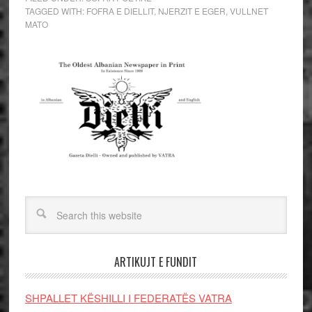
TAGGED WITH:
FOFRA E DIELLIT
,
NJERZIT E EGER
,
VULLNET
MATO
ARTIKUJT E FUNDIT
SHPALLET KËSHILLI I FEDERATËS VATRA