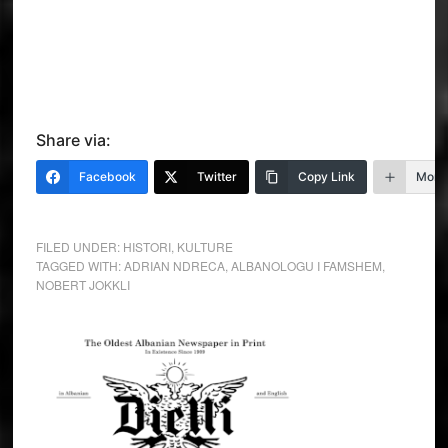
Share via:
Facebook
Twitter
Copy Link
More
FILED UNDER:
HISTORI
,
KULTURE
TAGGED WITH:
ADRIAN NDRECA
,
ALBANOLOGU I FAMSHEM
,
NOBERT JOKKLI