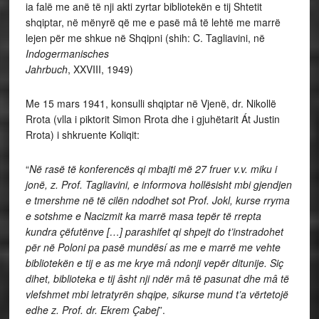
ia falë me anë të nji akti zyrtar bibliotekën e tij Shtetit
shqiptar, në mënyrë që me e pasë mâ të lehtë me marrë
lejen për me shkue në Shqipni (shih: C. Tagliavini, në
Indogermanisches
Jahrbuch
, XXVIII, 1949)
Me 15 mars 1941, konsulli shqiptar në Vjenë, dr. Nikollë
Rrota (vlla i piktorit Simon Rrota dhe i gjuhëtarit Át Justin
Rrota) i shkruente Koliqit:
“
Në rasë të konferencës qi mbajti më 27 fruer v.v. miku i
jonë, z. Prof. Tagliavini, e informova hollësisht mbi gjendjen
e tmershme në të cilën ndodhet sot Prof. Jokl, kurse rryma
e sotshme e Nacizmit ka marrë masa tepër të rrepta
kundra çëfutënve […] parashifet qi shpejt do t’instradohet
për në Poloni pa pasë mundësí as me e marrë me vehte
bibliotekën e tij e as me krye mâ ndonji vepër ditunije. Siç
dihet, biblioteka e tij âsht nji ndër mâ të pasunat dhe mâ të
vlefshmet mbi letratyrën shqipe, sikurse mund t’a vërtetojë
edhe z. Prof. dr. Ekrem Çabej
”.