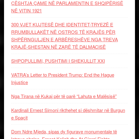
ÇËSHTJA ÇAME NË PARLAMENTIN E SHQIPËRISË
NË VITIN 1921
300 VJET KUJTESË DHE IDENTITET-TRYEZË E
RRUMBULLAKËT NË OSTROS TË KRAJËS PËR
SHPËRNGULJEN E ARBËRESHËVE NGA TREVA
KRAJË-SHESTAN NË ZARË TË DALMACISË
SHPOPULLIMI, PUSHTIMI I SHEKULLIT XXI
VATRA’s Letter to President Trump: End the Hague
Injustice
Nga Tirana në Kukaj për të parë “Lahuta e Malësisë”
Kardinali Ernest Simoni rikthehet si dëshmitar në Burgun
e Spaçit
Dom Ndre Mjeda, sipas dy figurave monumentale të
letrave shqipe, Ernest Koliqit dhe At Gjergj Fishta