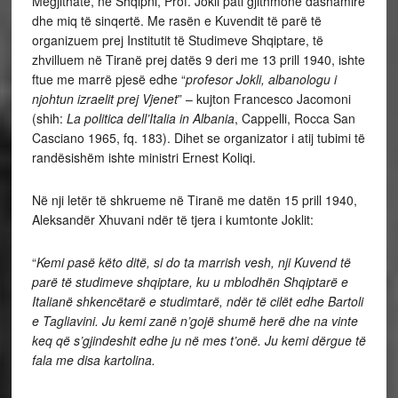
Megjithatë, në Shqipni, Prof. Jokli pati gjithmonë dashamirë
dhe miq të sinqertë. Me rasën e Kuvendit të parë të
organizuem prej Institutit të Studimeve Shqiptare, të
zhvilluem në Tiranë prej datës 9 deri me 13 prill 1940, ishte
ftue me marrë pjesë edhe “
profesor Jokli, albanologu i
njohtun izraelit prej Vjenet
” – kujton Francesco Jacomoni
(shih:
La politica dell’Italia in Albania
, Cappelli, Rocca San
Casciano 1965, fq. 183). Dihet se organizator i atij tubimi të
randësishëm ishte ministri Ernest Koliqi.
Në nji letër të shkrueme në Tiranë me datën 15 prill 1940,
Aleksandër Xhuvani ndër të tjera i kumtonte Joklit:
“
Kemi pasë këto ditë, si do ta marrish vesh, nji Kuvend të
parë të studimeve shqiptare, ku u mblodhën Shqiptarë e
Italianë shkencëtarë e studimtarë, ndër të cilët edhe Bartoli
e Tagliavini. Ju kemi zanë n’gojë shumë herë dhe na vinte
keq që s’gjindeshit edhe ju në mes t’onë. Ju kemi dërgue të
fala me disa kartolina.