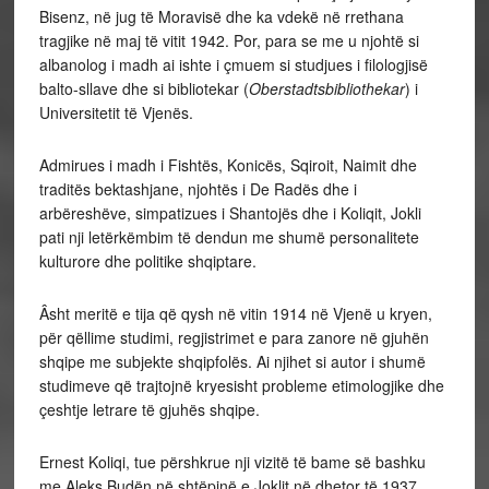
Bisenz, në jug të Moravisë dhe ka vdekë në rrethana
tragjike në maj të vitit 1942. Por, para se me u njohtë si
albanolog i madh ai ishte i çmuem si studjues i filologjisë
balto-sllave dhe si bibliotekar (
Oberstadtsbibliothekar
) i
Universitetit të Vjenës.
Admirues i madh i Fishtës, Konicës, Sqiroit, Naimit dhe
traditës bektashjane, njohtës i De Radës dhe i
arbëreshëve, simpatizues i Shantojës dhe i Koliqit, Jokli
pati nji letërkëmbim të dendun me shumë personalitete
kulturore dhe politike shqiptare.
Âsht meritë e tija që qysh në vitin 1914 në Vjenë u kryen,
për qëllime studimi, regjistrimet e para zanore në gjuhën
shqipe me subjekte shqipfolës. Ai njihet si autor i shumë
studimeve që trajtojnë kryesisht probleme etimologjike dhe
çeshtje letrare të gjuhës shqipe.
Ernest Koliqi, tue përshkrue nji vizitë të bame së bashku
me Aleks Budën në shtëpinë e Joklit në dhetor të 1937,