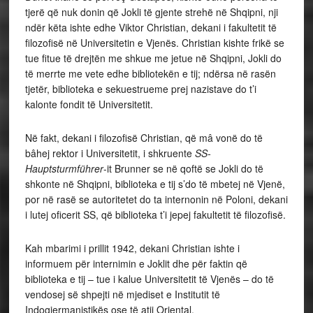
tjerë që nuk donin që Jokli të gjente strehë në Shqipni, nji
ndër këta ishte edhe Viktor Christian, dekani i fakultetit të
filozofisë në Universitetin e Vjenës. Christian kishte frikë se
tue fitue të drejtën me shkue me jetue në Shqipni, Jokli do
të merrte me vete edhe bibliotekën e tij; ndërsa në rasën
tjetër, biblioteka e sekuestrueme prej nazistave do t’i
kalonte fondit të Universitetit.
Në fakt, dekani i filozofisë Christian, që mâ vonë do të
bâhej rektor i Universitetit, i shkruente
SS-
Hauptsturmführer
-it Brunner se në qoftë se Jokli do të
shkonte në Shqipni, biblioteka e tij s’do të mbetej në Vjenë,
por në rasë se autoritetet do ta internonin në Poloni, dekani
i lutej oficerit SS, që biblioteka t’i jepej fakultetit të filozofisë.
Kah mbarimi i prillit 1942, dekani Christian ishte i
informuem për internimin e Joklit dhe për faktin që
biblioteka e tij – tue i kalue Universitetit të Vjenës – do të
vendosej së shpejti në mjediset e Institutit të
Indogjermanistikës ose të atij Oriental.