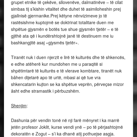
grupet etnike të çekëve, sllovenëve, dalmatinëve – të cilat
simbas tij s’kishin vitalitet dhe duhet të asimiloheshin prej
gjallnisë gjermanike.Prej këtyne nënvizimeve jo të
rastësishme kuptojmë se doktrinat totalitare duen me
shpëtue gjysmën e botës tue shue gjysmën tjetër – e të
gjithë ata që i kundërshtojnë janë të destinuem me iu
bashkangjitë asaj «gjysmës tjetër».
Tiranët nuk i duen njerzit e lirë të kulturës dhe të shkencës,
e edhe atëherë kur mundohen me u paraqitë si
shpëtimtarë të kulturës e të vlerave kombtare, tiranët nuk
bâhen dijetarë apo të urtë, mbasi ai që tue vra
shkencatarin kujton se ka shpëtue veprën, përveçse mizor
âsht edhe stramastik i përbuzshëm.
Shenjim
:
Dashunia për vendin tonë në nji farë mënyret i ka marrë
jetën profesor Joklit, kurse vendi ynë – po të përjashtojmë
dekoratën e Zogut – s’i ka dhanë atij pothuejse asgja.