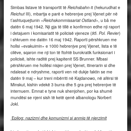
Simbas listave të transportit të
Reichsbahn
-it (hekurudhat e
Reichut
III), mbartja e parë e hebrenjve prej Vjenet për në
t’ashtuquejtunin «
Reichskommissariat Ostland
», u bâ me
datën 6 maj 1942. Nji gja të tillë e konfirmon edhe nji raport
i detajuem i komisariatit të policisë vjeneze (
95. Pol. Revier
)
i shkruem me datën 16 maj 1942. Raporti përshkruen me
hollsi «evakuimin» e 1000 hebrenjve prej Vjenet, lista e të
cilëve, sqaron me nji ton të ftohtë burokratik funksionari i
policisë, ishte raditë prej kapitenit SS
Brunner. Mbasi
përshkruen me hollësi nisjen prej Vjenet, itinerarin si dhe
ndalesat e ndryshme, raporti ven në dukje faktin se me
datën 9 maj – kur treni mbërriti në Kajdanowo, në afërsi të
Minskut, kishin vdekë 3 burra dhe 5 gra prej hebrenjve të
internuem. Emnat e tyne nuk shenjohen, por ka shumë
mundësi se njeni sish të ketë qenë albanologu Norbert
Jokl.
Epilog:
nazizmi dhe komunizmi si anmiq të njerzimit