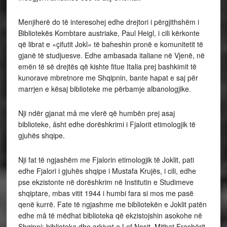
Menjiherë do të interesohej edhe drejtori i përgjithshëm i
Bibliotekës Kombtare austriake, Paul Heigl, i cili kërkonte
që librat e «çifutit Jokl» të baheshin pronë e komunitetit të
gjanë të studjuesve. Edhe ambasada italiane në Vjenë, në
emën të së drejtës që kishte fitue Italia prej bashkimit të
kunorave mbretnore me Shqipnin, bante hapat e saj për
marrjen e kësaj biblioteke me përbamje albanologjike.
Nji ndër gjanat mâ me vlerë që humbën prej asaj
biblioteke, âsht edhe dorëshkrimi i Fjalorit etimologjik të
gjuhës shqipe.
Nji fat të ngjashëm me Fjalorin etimologjik të Joklit, pati
edhe Fjalori i gjuhës shqipe i Mustafa Krujës, i cili, edhe
pse ekzistonte në dorëshkrim në Institutin e Studimeve
shqiptare, mbas vitit 1944 i humbi fara si mos me pasë
qenë kurrë. Fate të ngjashme me bibliotekën e Joklit patën
edhe mâ të mëdhat biblioteka që ekzistojshin asokohe në
Shqipni: biblioteka dhe arkivat e Lef Nosit, Mithat Frashërit