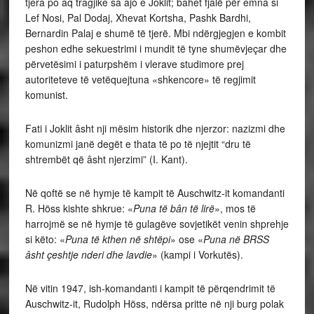
tjera po aq tragjike sa ajo e Joklit; bâhet fjalë për emna si
Lef Nosi, Pal Dodaj, Xhevat Kortsha, Pashk Bardhi,
Bernardin Palaj e shumë të tjerë. Mbi ndërgjegjen e kombit
peshon edhe sekuestrimi i mundit të tyne shumëvjeçar dhe
përvetësimi i paturpshëm i vlerave studimore prej
autoriteteve të vetëquejtuna «shkencore» të regjimit
komunist.
Fati i Joklit âsht nji mësim historik dhe njerzor: nazizmi dhe
komunizmi janë degët e thata të po të njejtit “dru të
shtrembët që âsht njerzimi” (I. Kant).
Në qoftë se në hymje të kampit të Auschwitz-it komandanti
R. Höss kishte shkrue: «
Puna të bân të lirë
», mos të
harrojmë se në hymje të gulagëve sovjetikët venin shprehje
si këto: «
Puna të kthen në shtëpi
» ose «
Puna në BRSS
âsht çeshtje nderi dhe lavdie
» (kampi i Vorkutës).
Në vitin 1947, ish-komandanti i kampit të përqendrimit të
Auschwitz-it, Rudolph Höss, ndërsa pritte në nji burg polak