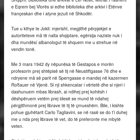
e Eqrem bej Vlorës si edhe biblioteka dhe arkivi i Etënve
françeskan dhe i atyne jezuit në Shkodër.
Tue u kthye te Jokli: mjerisht, megjithë përpjekjet e
autoriteteve mâ të nalta shqiptare, egërsija naziste nuk i
dha mundësí albanologut të shquem me u strehue në
vendin tonë.
Me 3 mars 1942 dy nëpunësa të Gestapos e morën
profesorin prej shtëpisë së tij në Neustiftgasse 76 dhe e
ndryene mâ së parit në Sperrgasse e mandej në kazermen
Roßauer në Vjenë. Si nji shkencatar i vërtetë dhe si njeri i
dashunuem mbas librash, ai ndihej prej kohësh i
dëshpëruem vetëm prej idesë se mund të ndahej
përgjithmonë prej librave të tij të çmueshëm. Bile, i kishte
pohue gjuhëtarit Carlo Tagliavini, se në rasë se do t’i duhej
me u nda prej librave të vet, do të preferonte me mbytë
veten.