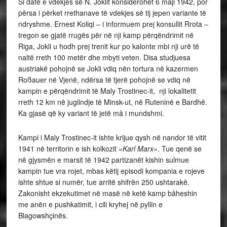
Si datë e vdekjes së N. Joklit konsiderohet 6 maji 1942, por
përsa i përket rrethanave të vdekjes së tij jepen variante të
ndryshme. Ernest Koliqi – i informuem prej konsullit Rrota –
tregon se gjatë rrugës për në nji kamp përqëndrimit në
Riga, Jokli u hodh prej trenit kur po kalonte mbi nji urë të
naltë rreth 100 metër dhe mbyti veten. Disa studjuesa
austriakë pohojnë se Jokli vdiq nën tortura në kazermen
Roßauer në Vjenë, ndërsa të tjerë pohojnë se vdiq në
kampin e përqëndrimit të Maly Trostinec-it, nji lokalitetit
rreth 12 km në juglindje të Minsk-ut, në Ruteninë e Bardhë.
Ka gjasë që ky variant të jetë mâ i mundshmi.
Kampi i Maly Trostinec-it ishte krijue qysh në nandor të vitit
1941 në territorin e ish kolkozit «
Karl Marx
». Tue qenë se
në gjysmën e marsit të 1942 partizanët kishin sulmue
kampin tue vra rojet, mbas këtij episodi kompania e rojeve
ishte shtue si numër, tue arritë shifrën 250 ushtarakë.
Zakonisht ekzekutimet në masë në ketë kamp bâheshin
me anën e pushkatimit, i cili kryhej në pyllin e
Blagowshçinës.