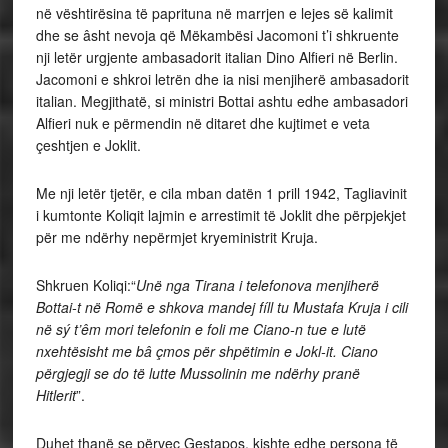
në vështirësina të paprituna në marrjen e lejes së kalimit
dhe se âsht nevoja që Mëkambësi Jacomoni t’i shkruente
nji letër urgjente ambasadorit italian Dino Alfieri në Berlin.
Jacomoni e shkroi letrën dhe ia nisi menjiherë ambasadorit
italian. Megjithatë, si ministri Bottai ashtu edhe ambasadori
Alfieri nuk e përmendin në ditaret dhe kujtimet e veta
çeshtjen e Joklit.
Me nji letër tjetër, e cila mban datën 1 prill 1942, Tagliavinit
i kumtonte Koliqit lajmin e arrestimit të Joklit dhe përpjekjet
për me ndërhy nepërmjet kryeministrit Kruja.
Shkruen Koliqi:“
Unë nga Tirana i telefonova menjiherë
Bottai-t në Romë e shkova mandej fíll tu Mustafa Kruja i cili
në sý t’êm mori telefonin e foli me Ciano-n tue e lutë
nxehtësisht me bâ çmos për shpëtimin e Jokl-it. Ciano
përgjegji se do të lutte Mussolinin me ndërhy pranë
Hitlerit
”.
Duhet thanë se përveç Gestapos, kishte edhe persona të