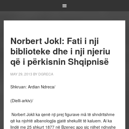
Norbert Jokl: Fati i nji
biblioteke dhe i nji njeriu
që i përkisnin Shqipnisë
MAY 29, 2013
BY
DGRECA
Shkruan: Ardian Ndreca/
(Dielli-arkiv)/
Norbert Jokli ka qenë nji prej figurave mâ të shndritshme
që ka njohtë albanologjia gjatë shekullit të kaluem. Ai ka
lindë me 25 shkurt 1877 në Bzenec apo siç njihet ndryshe