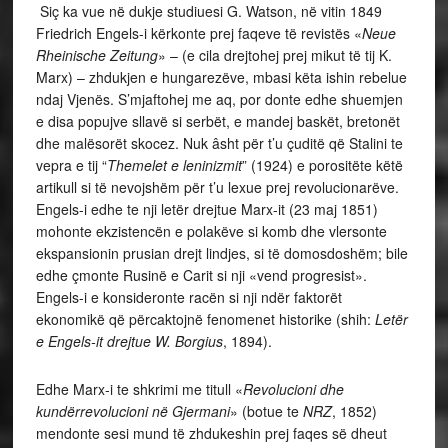
Siç ka vue në dukje studiuesi G. Watson, në vitin 1849
Friedrich Engels-i kërkonte prej faqeve të revistës «
Neue
Rheinische Zeitung
» – (e cila drejtohej prej mikut të tij K.
Marx) – zhdukjen e hungarezëve, mbasi këta ishin rebelue
ndaj Vjenës. S’mjaftohej me aq, por donte edhe shuemjen
e disa popujve sllavë si serbët, e mandej baskët, bretonët
dhe malësorët skocez. Nuk âsht për t’u çuditë që Stalini te
vepra e tij “
Themelet e leninizmit
” (1924) e porositëte këtë
artikull si të nevojshëm për t’u lexue prej revolucionarëve.
Engels-i edhe te nji letër drejtue Marx-it (23 maj 1851)
mohonte ekzistencën e polakëve si komb dhe vlersonte
ekspansionin prusian drejt lindjes, si të domosdoshëm; bile
edhe çmonte Rusinë e Carit si nji «vend progresist».
Engels-i e konsideronte racën si nji ndër faktorët
ekonomikë që përcaktojnë fenomenet historike (shih:
Letër
e Engels-it
drejtue W. Borgius
, 1894).
Edhe Marx-i te shkrimi me titull «
Revolucioni dhe
kundërrevolucioni në Gjermani
» (botue te
NRZ
, 1852)
mendonte sesi mund të zhdukeshin prej faqes së dheut