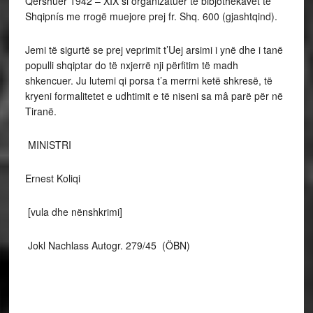
Qershuer 1942 – XIX si organizatuer të bibjothekavet të
Shqipnís me rrogë muejore prej fr. Shq. 600 (gjashtqind).
Jemi të sigurtë se prej veprimit t’Uej arsimi i ynë dhe i tanë
populli shqiptar do të nxjerrë nji përfitim të madh
shkencuer. Ju lutemi qi porsa t’a merrni ketë shkresë, të
kryeni formalitetet e udhtimit e të niseni sa mâ parë për në
Tiranë.
MINISTRI
Ernest Koliqi
[vula dhe nënshkrimi]
Jokl Nachlass Autogr. 279/45 (ÖBN)