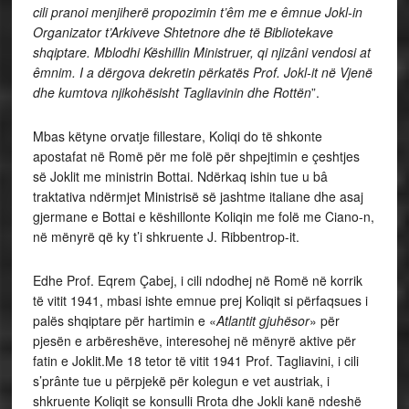
cili pranoi menjiherë propozimin t’êm me e êmnue Jokl-in
Organizator t’Arkiveve Shtetnore dhe të Bibliotekave
shqiptare. Mblodhi Këshillin Ministruer, qi njizâni vendosi at
êmnim. I a dërgova dekretin përkatës Prof. Jokl-it në Vjenë
dhe kumtova njikohësisht Tagliavinin dhe Rottën
”.
Mbas këtyne orvatje fillestare, Koliqi do të shkonte
apostafat në Romë për me folë për shpejtimin e çeshtjes
së Joklit me ministrin Bottai. Ndërkaq ishin tue u bâ
traktativa ndërmjet Ministrisë së jashtme italiane dhe asaj
gjermane e Bottai e këshillonte Koliqin me folë me Ciano-n,
në mënyrë që ky t’i shkruente J. Ribbentrop-it.
Edhe Prof. Eqrem Çabej, i cili ndodhej në Romë në korrik
të vitit 1941, mbasi ishte emnue prej Koliqit si përfaqsues i
palës shqiptare për hartimin e «
Atlantit gjuhësor
» për
pjesën e arbëreshëve, interesohej në mënyrë aktive për
fatin e Joklit.Me 18 tetor të vitit 1941 Prof. Tagliavini, i cili
s’prânte tue u përpjekë për kolegun e vet austriak, i
shkruente Koliqit se konsulli Rrota dhe Jokli kanë ndeshë