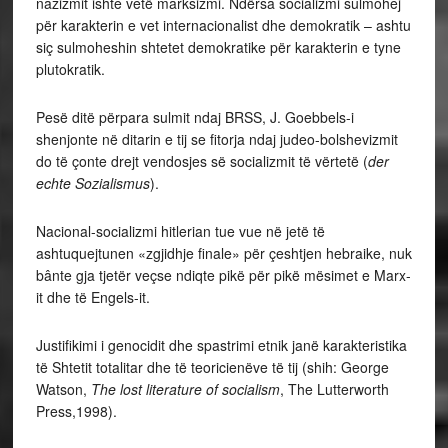
nazizmit ishte vetë marksizmi. Ndërsa socializmi sulmohej
për karakterin e vet internacionalist dhe demokratik – ashtu
siç sulmoheshin shtetet demokratike për karakterin e tyne
plutokratik.
Pesë ditë përpara sulmit ndaj BRSS, J. Goebbels-i
shenjonte në ditarin e tij se fitorja ndaj judeo-bolshevizmit
do të çonte drejt vendosjes së socializmit të vërtetë (
der
echte Sozialismus
).
Nacional-socializmi hitlerian tue vue në jetë të
ashtuquejtunen «zgjidhje finale» për çeshtjen hebraike, nuk
bânte gja tjetër veçse ndiqte pikë për pikë mësimet e Marx-
it dhe të Engels-it.
Justifikimi i genocidit dhe spastrimi etnik janë karakteristika
të Shtetit totalitar dhe të teoricienëve të tij (shih: George
Watson,
The lost literature of socialism
, The Lutterworth
Press,1998).