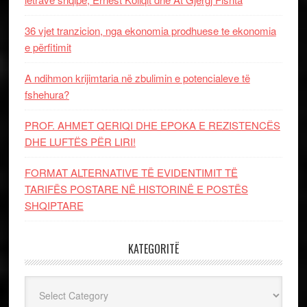
36 vjet tranzicion, nga ekonomia prodhuese te ekonomia
e përfitimit
A ndihmon krijimtaria në zbulimin e potencialeve të
fshehura?
PROF. AHMET QERIQI DHE EPOKA E REZISTENCЁS
DHE LUFTЁS PЁR LIRI!
FORMAT ALTERNATIVE TË EVIDENTIMIT TË
TARIFËS POSTARE NË HISTORINË E POSTËS
SHQIPTARE
KATEGORITË
Kategoritë