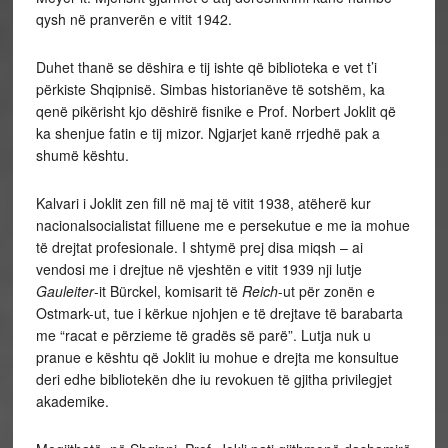
qysh në pranverën e vitit 1942.
Duhet thanë se dëshira e tij ishte që biblioteka e vet t’i
përkiste Shqipnisë. Simbas historianëve të sotshëm, ka
qenë pikërisht kjo dëshirë fisnike e Prof. Norbert Joklit që
ka shenjue fatin e tij mizor. Ngjarjet kanë rrjedhë pak a
shumë kështu.
Kalvari i Joklit zen fill në maj të vitit 1938, atëherë kur
nacionalsocialistat filluene me e persekutue e me ia mohue
të drejtat profesionale. I shtymë prej disa miqsh – ai
vendosi me i drejtue në vjeshtën e vitit 1939 nji lutje
Gauleiter
-it Bürckel, komisarit të
Reich
-ut për zonën e
Ostmark-ut, tue i kërkue njohjen e të drejtave të barabarta
me “racat e përzieme të gradës së parë”. Lutja nuk u
pranue e kështu që Joklit iu mohue e drejta me konsultue
deri edhe bibliotekën dhe iu revokuen të gjitha privilegjet
akademike.