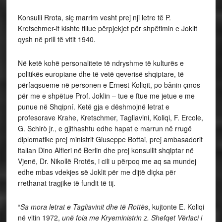
Konsulli Rrota, siç marrim vesht prej nji letre të P.
Kretschmer-it kishte fillue përpjekjet për shpëtimin e Joklit
qysh në prill të vitit 1940.
Në ketë kohë personalitete të ndryshme të kulturës e
politikës europiane dhe të vetë qeverisë shqiptare, të
përfaqsueme në personen e Ernest Koliqit, po bânin çmos
për me e shpëtue Prof. Joklin – tue e ftue me jetue e me
punue në Shqipní. Ketë gja e dëshmojnë letrat e
profesorave Krahe, Kretschmer, Tagliavini, Koliqi, F. Ercole,
G. Schirò jr., e gjithashtu edhe hapat e marrun në rrugë
diplomatike prej ministrit Giuseppe Bottai, prej ambasadorit
italian Dino Alfieri në Berlin dhe prej konsullit shqiptar në
Vjenë, Dr. Nikollë Rrotës, i cili u përpoq me aq sa mundej
edhe mbas vdekjes së Joklit për me dijtë diçka për
rrethanat tragjike të fundit të tij.
“
Sa mora letrat e Tagliavinit dhe të Rottës
, kujtonte E. Koliqi
në vitin 1972,
unë fola me Kryeministrin z. Shefqet Vërlaci i