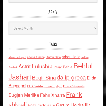
ARKIV
Arkiv
TAGS
arben llalla
alfons Grishaj
Anton Cefa
asllan
albano kolonjari
Behlul
Astrit Lulushi
Aurenc Bebja
Bushati
Jashari
dalip greca
Beqir Sina
Elida
Buçpapaj
Enver Bytyci
Elmi Berisha
Ermira Babamusta
Frank
Eugjen Merlika
Fahri Xharra
shkreli
Ilir
Gezim Llojdia
Fritz radovani