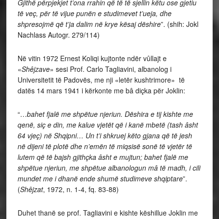
Gjithë përpjekjet t’ona rrahin që të të sjellin këtu ose gjetiu
të veç, për të vijue punën e studimevet t’ueja, dhe
shpresojmë që t’ja dalim në krye kësaj dëshire
”. (shih: Jokl
Nachlass Autogr. 279/114)
Në vitin 1972 Ernest Koliqi kujtonte ndër vûllajt e
«
Shêjzave
» sesi Prof. Carlo Tagliavini, albanolog i
Universitetit të Padovës, me nji «letër kushtrimore» të
datës 14 mars 1941 i kërkonte me bâ diçka për Joklin:
“…
bahet fjalë me shpëtue njeriun. Dëshira e tij kishte me
qenë, siç e din, me kalue vjetët që i kanë mbetë (tash âsht
64 vjeç) në Shqipni… Un t’i shkruej këto gjana që të jesh
në dijeni të plotë dhe n’emën të miqsisë sonë të vjetër të
lutem që të bajsh gjithçka âsht e mujtun; bahet fjalë me
shpëtue njeriun, me shpëtue albanologun mâ të madh, i cili
mundet me i dhanë ende shumë studimeve shqiptare
”.
(
Shêjzat
, 1972, n. 1-4, fq. 83-88)
Duhet thanë se prof. Tagliavini e kishte këshillue Joklin me