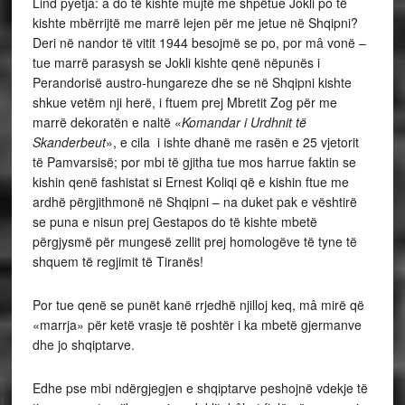
Lind pyetja: a do të kishte mujtë me shpëtue Jokli po të
kishte mbërrijtë me marrë lejen për me jetue në Shqipni?
Deri në nandor të vitit 1944 besojmë se po, por mâ vonë –
tue marrë parasysh se Jokli kishte qenë nëpunës i
Perandorisë austro-hungareze dhe se në Shqipni kishte
shkue vetëm nji herë, i ftuem prej Mbretit Zog për me
marrë dekoratën e naltë «
Komandar i Urdhnit të
Skanderbeut
», e cila i ishte dhanë me rasën e 25 vjetorit
të Pamvarsisë; por mbi të gjitha tue mos harrue faktin se
kishin qenë fashistat si Ernest Koliqi që e kishin ftue me
ardhë përgjithmonë në Shqipni – na duket pak e vështirë
se puna e nisun prej Gestapos do të kishte mbetë
përgjysmë për mungesë zellit prej homologëve të tyne të
shquem të regjimit të Tiranës!
Por tue qenë se punët kanë rrjedhë njilloj keq, mâ mirë që
«marrja» për ketë vrasje të poshtër i ka mbetë gjermanve
dhe jo shqiptarve.
Edhe pse mbi ndërgjegjen e shqiptarve peshojnë vdekje të