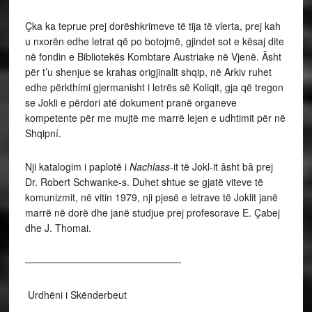
Çka ka teprue prej dorëshkrimeve të tija të vlerta, prej kah
u nxorën edhe letrat që po botojmë, gjindet sot e kësaj dite
në fondin e Bibliotekës Kombtare Austriake në Vjenë. Âsht
për t’u shenjue se krahas origjinalit shqip, në Arkiv ruhet
edhe përkthimi gjermanisht i letrës së Koliqit, gja që tregon
se Jokli e përdori atë dokument pranë organeve
kompetente për me mujtë me marrë lejen e udhtimit për në
Shqipní.
Nji katalogim i paplotë i
Nachlass
-it të Jokl-it âsht bâ prej
Dr. Robert Schwanke-s. Duhet shtue se gjatë viteve të
komunizmit, në vitin 1979, nji pjesë e letrave të Joklit janë
marrë në dorë dhe janë studjue prej profesorave E. Çabej
dhe J. Thomai.
————————————————
Urdhëni i Skënderbeut