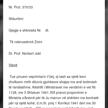
Nr. Prot. 370/33
Shkurtimi:
Gjegje e shkresës Nr. dt.
Të nderueshmit Zotni
Dr. Prof. Norbert Jokl
Vjenë
Tue çmuem veprimtarín t’Uej, qi tash sa vjetë keni
zhvilluem rreth ditunís gjuhësore shqipe me anë botimesh
të randsishme, Këshilli i Ministravet me vendimin e vet Nr.
1128, me 3 Shtatuer 1941-XIX pranoi proponimin e
Ministris s’Arsimit për të Ju marrun në shërbim me kontratë
për nji vjetë kohë, d.m.th. prej 1 Korrikut 1941 deri me 30