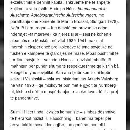
ekzekutimin e dënimit kapital, shkruente me të shpejtë
kujtimet e veta (shih: Rudolph Höss,
Kommandant in
Auschwitz. Autobiographische Aufzeichnungen
, me
parathanje dhe komente të Martin Broszat, Stuttgart 1978).
Ndër të tjera tregon – tue dashtë me provue se edhe
ndërmjet «fitimtarëve» ka njerëz si ai – sesi në kohën e
aleancës me Moskën: në vitet 1939-1941, nazistat
merrshin eksperiencë prej kolegëve të tyne sovjetikë në
fushën e kampeve të çfarosjes në masë. Mbas pushtimit të
territorit sovjetik – vazhdon Hoess – nazistat mbetën të
mahnitun për punën shumë të respektueshme që kishin bâ
kolegët e tyne sovjetikë. Kah ana tjetër komisioni tepër
sekret i Vishinskit – shkruen historiani rus Arkady Vaksberg
në vitin 1990 – që mbikqyrte punimet e gjyqit të Nürnberg-
ut, kishte si qëllim mospërhapjen e «sekreteve» të tilla prej
të pandehunve.
Sulmi i Hitlerit ndaj lëvizjes komuniste – simbas dëshmive
të hierarkut nazist H. Rauschning – bâhet mâ tepër për
arsye taktike sesa ideologjike, tue qenë se themeli i