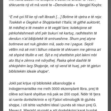
shkruente nji vit mâ vonë te «
Demokratia
» e Vangjel Koçës:
“
E më çoi fíll ke nji raft librash […] Botime të vjetra e të reja:
Toskësh e Gegësh e Shqiptarësh t’Italís; të gjithë auktorët,
të mëdhej e të mesëm e të vegjël fare; kolekcjone së
përkohëshmesh shtî për bukurí në kartuç, radhiteshin të
dendun n’at bibljotekë të smirueshme. Shum prej atyne
botimeve sot nuk gjinden mâ, sado me i pague. Sejcili
vëllim mâ së miri i lidhun mbante të shkruem me gërma ari
në shpinë titullin e vet. Sýt e mij shetitshin plot lakmi mbi
ato tituj e zêmra më ndrydhej. Paska qênë dashtë të
shkojshëm larg Shqipnije, në nji vend të huej, për të gjetun
bibliotekën ideale shqipe
”.
Jokli pat krijue nji bibliotekë albanologjije e
indogjermanistike me rreth 3000 ekzemplarë libra, prej të
cilëve sot kanë shpëtue mâ pak se 200 copë. Ndër të tjera
ai ruente dorëshkrimin e nji Fjalori etimologjik të gjuhës
shqipe, i cili ishte vazhdimi ideal i punës së nisun prej G.
Meyer-it. Mjerisht gjurmët e atij dorëshkrimi kanë humbë