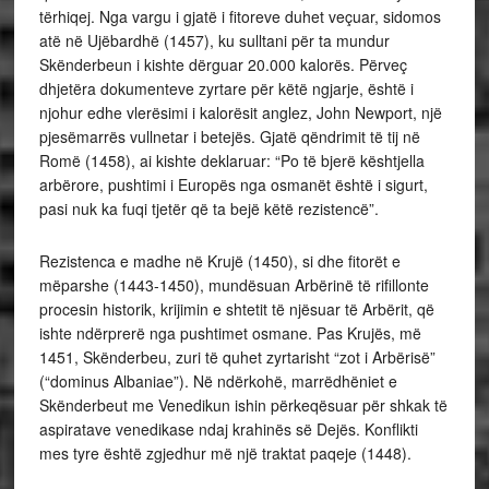
tërhiqej. Nga vargu i gjatë i fitoreve duhet veçuar, sidomos
atë në Ujëbardhë (1457), ku sulltani për ta mundur
Skënderbeun i kishte dërguar 20.000 kalorës. Përveç
dhjetëra dokumenteve zyrtare për këtë ngjarje, është i
njohur edhe vlerësimi i kalorësit anglez, John Newport, një
pjesëmarrës vullnetar i betejës. Gjatë qëndrimit të tij në
Romë (1458), ai kishte deklaruar: “Po të bjerë kështjella
arbërore, pushtimi i Europës nga osmanët është i sigurt,
pasi nuk ka fuqi tjetër që ta bejë këtë rezistencë”.
Rezistenca e madhe në Krujë (1450), si dhe fitorët e
mëparshe (1443-1450), mundësuan Arbërinë të rifillonte
procesin historik, krijimin e shtetit të njësuar të Arbërit, që
ishte ndërprerë nga pushtimet osmane. Pas Krujës, më
1451, Skënderbeu, zuri të quhet zyrtarisht “zot i Arbërisë”
(“dominus Albaniae”). Në ndërkohë, marrëdhëniet e
Skënderbeut me Venedikun ishin përkeqësuar për shkak të
aspiratave venedikase ndaj krahinës së Dejës. Konflikti
mes tyre është zgjedhur më një traktat paqeje (1448).