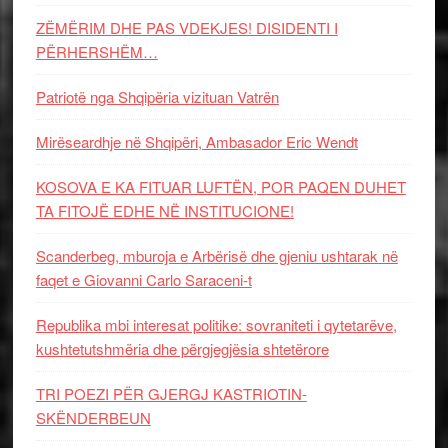
ZËMËRIM DHE PAS VDEKJES! DISIDENTI I
PËRHERSHËM…
Patriotë nga Shqipëria vizituan Vatrën
Mirëseardhje në Shqipëri, Ambasador Eric Wendt
KOSOVA E KA FITUAR LUFTËN, POR PAQEN DUHET
TA FITOJË EDHE NË INSTITUCIONE!
Scanderbeg, mburoja e Arbërisë dhe gjeniu ushtarak në
faqet e Giovanni Carlo Saraceni-t
Republika mbi interesat politike: sovraniteti i qytetarëve,
kushtetutshmëria dhe përgjegjësia shtetërore
TRI POEZI PËR GJERGJ KASTRIOTIN-
SKËNDERBEUN