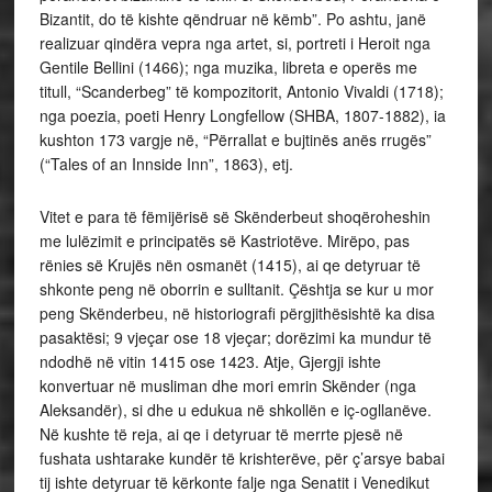
Bizantit, do të kishte qëndruar në këmb”. Po ashtu, janë
realizuar qindëra vepra nga artet, si, portreti i Heroit nga
Gentile Bellini (1466); nga muzika, libreta e operës me
titull, “Scanderbeg” të kompozitorit, Antonio Vivaldi (1718);
nga poezia, poeti Henry Longfellow (SHBA, 1807-1882), ia
kushton 173 vargje në, “Përrallat e bujtinës anës rrugës”
(“Tales of an Innside Inn”, 1863), etj.
Vitet e para të fëmijërisë së Skënderbeut shoqëroheshin
me lulëzimit e principatës së Kastriotëve. Mirëpo, pas
rënies së Krujës nën osmanët (1415), ai qe detyruar të
shkonte peng në oborrin e sulltanit. Çështja se kur u mor
peng Skënderbeu, në historiografi përgjithësishtë ka disa
pasaktësi; 9 vjeçar ose 18 vjeçar; dorëzimi ka mundur të
ndodhë në vitin 1415 ose 1423. Atje, Gjergji ishte
konvertuar në musliman dhe mori emrin Skënder (nga
Aleksandër), si dhe u edukua në shkollën e iç-ogllanëve.
Në kushte të reja, ai qe i detyruar të merrte pjesë në
fushata ushtarake kundër të krishterëve, për ç’arsye babai
tij ishte detyruar të kërkonte falje nga Senatit i Venedikut