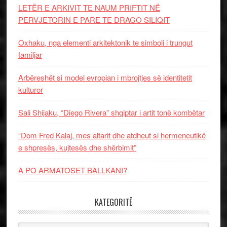
LETËR E ARKIVIT TE NAUM PRIFTIT NË
PERVJETORIN E PARE TE DRAGO SILIQIT
Oxhaku, nga elementi arkitektonik te simboli i trungut
familjar
Arbëreshët si model evropian i mbrojtjes së identitetit
kulturor
Sali Shijaku, “Diego Rivera” shqiptar i artit tonë kombëtar
“Dom Fred Kalaj, mes altarit dhe atdheut si hermeneutikë
e shpresës, kujtesës dhe shërbimit”
A PO ARMATOSET BALLKANI?
KATEGORITË