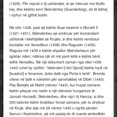
(1428). Për veprat e tij ushtarake, ai qe nderuar me titullin
bej, dhe kështu emri Skënderbej (Scanderbeg), do të bëhej
i njohur në gjithë botën.
Në vitin 1438, pasi që kishte fituar besimin e Muratit II
(1421-1451), Skënderbeu qe emëruar për komandant
ushtarak i kështjellës së Krujës, si dhe kishte vendosur
kontakte me Venedikun (1438) dhe Raguzën (1439);
Raguza më 1439 e kishte shpallur Skënderbeun për
qytetar nderi, ndërsa një vit më parë këtë e kishte bërë
edhe Venediku. Në një dokument osman nga vitet 1438-
1443 ruhet ky njoftim: “Iskënderi [i biri Gjonit] kishte hyrë në
[kuadrot] e timareve, duke dalë nga Porta e lartë”. Brenda
viteve në fjalë e ndeshim për sanxhakbej në Dibër (1440).
Pas Betejës së Nishit (nëntor 1443), kur trupat osmane
kishin pësuar me rastin e një ofensive hungareze të
Janosh Huniadit, Skënderbeu, dhe nipi i tij Hamza, si dhe
300 kalorës kishin braktisur forcat osmane, për tu drejtuar
në Krujë, dhe atje më 28 nëntor 1443 u ngritë përsëri
flamuri i Kastriotëve, që më pastaj do të ruante simbolikën