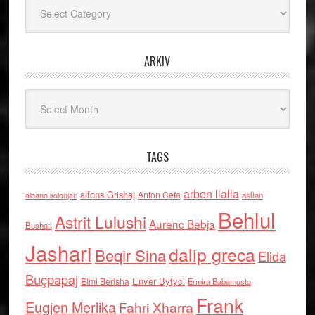
Kategoritë
ARKIV
Arkiv
TAGS
arben llalla
alfons Grishaj
Anton Cefa
asllan
albano kolonjari
Behlul
Astrit Lulushi
Aurenc Bebja
Bushati
Jashari
dalip greca
Beqir Sina
Elida
Buçpapaj
Enver Bytyci
Elmi Berisha
Ermira Babamusta
Frank
Eugjen Merlika
Fahri Xharra