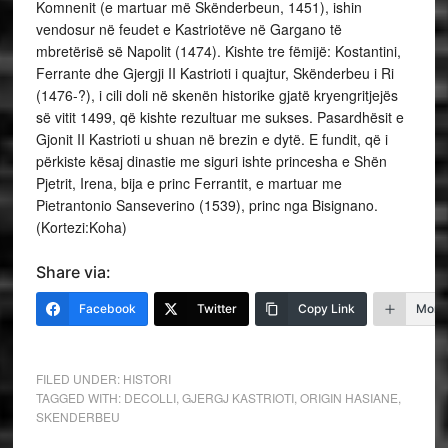
Komnenit (e martuar më Skënderbeun, 1451), ishin
vendosur në feudet e Kastriotëve në Gargano të
mbretërisë së Napolit (1474). Kishte tre fëmijë: Kostantini,
Ferrante dhe Gjergji II Kastrioti i quajtur, Skënderbeu i Ri
(1476-?), i cili doli në skenën historike gjatë kryengritjejës
së vitit 1499, që kishte rezultuar me sukses. Pasardhësit e
Gjonit II Kastrioti u shuan në brezin e dytë. E fundit, që i
përkiste kësaj dinastie me siguri ishte princesha e Shën
Pjetrit, Irena, bija e princ Ferrantit, e martuar me
Pietrantonio Sanseverino (1539), princ nga Bisignano.
(Kortezi:Koha)
Share via:
Facebook
Twitter
Copy Link
More
FILED UNDER:
HISTORI
TAGGED WITH:
DECOLLI
,
GJERGJ KASTRIOTI
,
ORIGIN HASIANE
,
SKENDERBEU