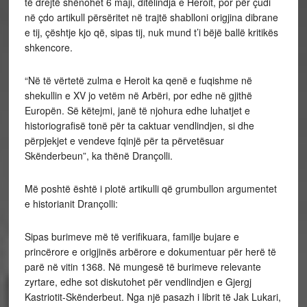
të drejtë shënohet 6 maji, ditëlindja e Heroit, por për çudi
në çdo artikull përsëritet në trajtë shablloni origjina dibrane
e tij, çështje kjo që, sipas tij, nuk mund t’i bëjë ballë kritikës
shkencore.
“Në të vërtetë zulma e Heroit ka qenë e fuqishme në
shekullin e XV jo vetëm në Arbëri, por edhe në gjithë
Europën. Së këtejmi, janë të njohura edhe luhatjet e
historiografisë tonë për ta caktuar vendlindjen, si dhe
përpjekjet e vendeve fqinjë për ta përvetësuar
Skënderbeun”, ka thënë Drançolli.
Më poshtë është i plotë artikulli që grumbullon argumentet
e historianit Drançolli:
Sipas burimeve më të verifikuara, familje bujare e
princërore e origjinës arbërore e dokumentuar për herë të
parë në vitin 1368. Në mungesë të burimeve relevante
zyrtare, edhe sot diskutohet për vendlindjen e Gjergj
Kastriotit-Skënderbeut. Nga një pasazh i librit të Jak Lukari,