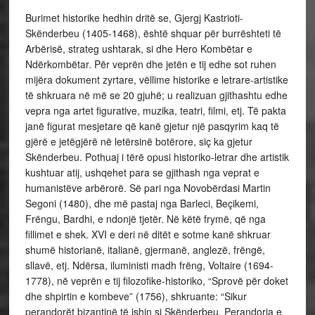
Burimet historike hedhin dritë se, Gjergj Kastrioti-
Skënderbeu (1405-1468), është shquar për burrështeti të
Arbërisë, strateg ushtarak, si dhe Hero Kombëtar e
Ndërkombëtar. Për veprën dhe jetën e tij edhe sot ruhen
mijëra dokument zyrtare, vëllime historike e letrare-artistike
të shkruara në më se 20 gjuhë; u realizuan gjithashtu edhe
vepra nga artet figurative, muzika, teatri, filmi, etj. Të pakta
janë figurat mesjetare që kanë gjetur një pasqyrim kaq të
gjërë e jetëgjërë në letërsinë botërore, siç ka gjetur
Skënderbeu. Pothuaj i tërë opusi historiko-letrar dhe artistik
kushtuar atij, ushqehet para se gjithash nga veprat e
humanistëve arbërorë. Së pari nga Novobërdasi Martin
Segoni (1480), dhe më pastaj nga Barleci, Beçikemi,
Frëngu, Bardhi, e ndonjë tjetër. Në këtë frymë, që nga
fillimet e shek. XVI e deri në ditët e sotme kanë shkruar
shumë historianë, italianë, gjermanë, anglezë, frëngë,
sllavë, etj. Ndërsa, iluministi madh frëng, Voltaire (1694-
1778), në veprën e tij filozofike-historiko, “Sprovë për doket
dhe shpirtin e kombeve” (1756), shkruante: “Sikur
perandorët bizantinë të ishin si Skënderbeu, Perandoria e