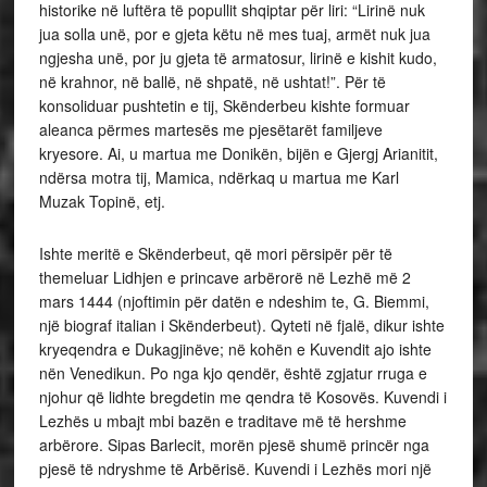
historike në luftëra të popullit shqiptar për liri: “Lirinë nuk
jua solla unë, por e gjeta këtu në mes tuaj, armët nuk jua
ngjesha unë, por ju gjeta të armatosur, lirinë e kishit kudo,
në krahnor, në ballë, në shpatë, në ushtat!”. Për të
konsoliduar pushtetin e tij, Skënderbeu kishte formuar
aleanca përmes martesës me pjesëtarët familjeve
kryesore. Ai, u martua me Donikën, bijën e Gjergj Arianitit,
ndërsa motra tij, Mamica, ndërkaq u martua me Karl
Muzak Topinë, etj.
Ishte meritë e Skënderbeut, që mori përsipër për të
themeluar Lidhjen e princave arbërorë në Lezhë më 2
mars 1444 (njoftimin për datën e ndeshim te, G. Biemmi,
një biograf italian i Skënderbeut). Qyteti në fjalë, dikur ishte
kryeqendra e Dukagjinëve; në kohën e Kuvendit ajo ishte
nën Venedikun. Po nga kjo qendër, është zgjatur rruga e
njohur që lidhte bregdetin me qendra të Kosovës. Kuvendi i
Lezhës u mbajt mbi bazën e traditave më të hershme
arbërore. Sipas Barlecit, morën pjesë shumë princër nga
pjesë të ndryshme të Arbërisë. Kuvendi i Lezhës mori një