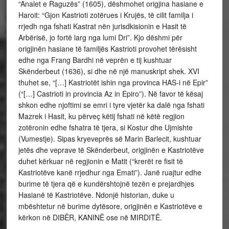
“Analet e Raguzës” (1605), dëshmohet origjina hasiane e
Haroit: “Gjon Kastrioti zotërues i Krujës, të cilit familja i
rrjedh nga fshati Kastrat nën jurisdkisionin e Hasit të
Arbërisë, jo fortë larg nga lumi Dri”. Kjo dëshmi për
origjinën hasiane të familjës Kastrioti provohet tërësisht
edhe nga Frang Bardhi në veprën e tij kushtuar
Skënderbeut (1636), si dhe në një manuskript shek. XVI
thuhet se, “[…] Kastriotët ishin nga provinca HAS-i në Epir”
(“[…] Castrioti in provincia Az in Epiro”). Në favor të kësaj
shkon edhe njoftimi se emri i tyre vjetër ka dalë nga fshati
Mazrek i Hasit, ku përveç këtij fshati në këtë regjion
zotëronin edhe fshatra të tjera, si Kostur dhe Ujmishte
(Vumestje). Sipas kryeveprës së Marin Barlecit, kushtuar
jetës dhe veprave të Skënderbeut, origjinën e Kastriotëve
duhet kërkuar në regjionin e Matit (“krerët re fisit të
Kastriotëve kanë rrjedhur nga Emati”). Janë ruajtur edhe
burime të tjera që e kundërshtojnë tezën e prejardhjes
Hasianë të Kastriotëve. Ndonjë historian, duke u
mbështetur në burime dytësore, origjinën e Kastriotëve e
kërkon në DIBËR, KANINË ose në MIRDITË.