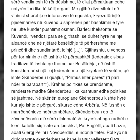
sërë vendimesh të rëndësishme, të cilat përcaktuan edhe
natyrën juridike të këtij organi. Me gjithë diversitetet që
vinin si shprehje e interesave të ngushta, kryezotërinjtë
pjesëmarrës në Kuvend u shprehën për bashkimin e tyre
në luftë kundër pushtimit osman. Barleci theksonte se
Kuvendi, “vendosi para së gjithash, se duhet hyrë në një
aleancë dhe në njëfarë besëlidhje të përhershme me
princërit dhe sundimtarët fqinjë […]”. Gjithashtu, u vendos
për formimin e një ushtrie të përbashkët (federale); sipas
traditave të lashta qe themeluar Besëlidhja, që është
konsideruar si një lloj federate me një kryetarë të vetëm, që
ishte Skënderbeu i quajtur, “Primus inter pares” (“i pari
ndër të barabartit”). Krahas politikës së brendshme,
rëndësi të madhe Skënderbeu i ka kushtuar edhe politikës
së jashtme. Në skënën europiane Skënderbeu kishte hyrë
kur ajo ishte e përçarë, sikurse edhe Arbëria. Në fushën e
marrëdhënieve ndërkombëtare, Skënderbeun do të
zëvendësonin një sërë diplomatësh, kryesisht nga radhët e
klerit katolik, siç ishte arqipeshkvi, Pal Engjëlli, abati Lazar,
abati Gjergj Pelini i Novobërdës, e ndonjë tjetër. Rol kyç në
diplomacinë skënderbejane kanë luajtur vëllezërit Gazulli