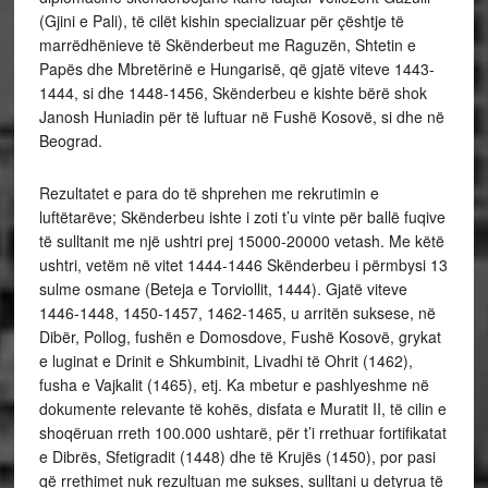
(Gjini e Pali), të cilët kishin specializuar për çështje të
marrëdhënieve të Skënderbeut me Raguzën, Shtetin e
Papës dhe Mbretërinë e Hungarisë, që gjatë viteve 1443-
1444, si dhe 1448-1456, Skënderbeu e kishte bërë shok
Janosh Huniadin për të luftuar në Fushë Kosovë, si dhe në
Beograd.
Rezultatet e para do të shprehen me rekrutimin e
luftëtarëve; Skënderbeu ishte i zoti t’u vinte për ballë fuqive
të sulltanit me një ushtri prej 15000-20000 vetash. Me këtë
ushtri, vetëm në vitet 1444-1446 Skënderbeu i përmbysi 13
sulme osmane (Beteja e Torviollit, 1444). Gjatë viteve
1446-1448, 1450-1457, 1462-1465, u arritën suksese, në
Dibër, Pollog, fushën e Domosdove, Fushë Kosovë, grykat
e luginat e Drinit e Shkumbinit, Livadhi të Ohrit (1462),
fusha e Vajkalit (1465), etj. Ka mbetur e pashlyeshme në
dokumente relevante të kohës, disfata e Muratit II, të cilin e
shoqëruan rreth 100.000 ushtarë, për t’i rrethuar fortifikatat
e Dibrës, Sfetigradit (1448) dhe të Krujës (1450), por pasi
që rrethimet nuk rezultuan me sukses, sulltani u detyrua të