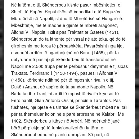
Në luftërat e tij, Skënderbeu kishte pasur mbështetjen e
Shtetit të Papës, Republikës së Venedikut e të Raguzës,
Mbretërisë së Napolit, si dhe të Mbretërisë së Hungarisë.
Mbështetje, më të madhe e gjente te mbreti aragonez,
Alfonsi V i Napolit, i cili sipas Traktatit të Gaetës (1451),
Skënderbeun do ta kthente për vasal në ato toka, që do të
çliroheshin me forca të përbashkëta. Pavarësisht nga kjo,
osmanët arritën të ngadhnjejnë në Berat (1455), për ta
detyruar më pastaj që Skënderbeu të transferohet në
Napoli me 2.500 trupa për të përbushur detyrimin e tij sipas
Traktatit. Ferdinand I (1458-1494), pasuesi i Alfonsit V
(1458), kërkonte ndihmë për të mposhtur rivalin e tij,
Dukën Anzhu, që aspironte ta sundonte Napolin. Në
Barletta dhe Trani, ai arriti të mposhtë rivalin kryesor të
Ferdinantit, Gian Antonio Orsini, princin e Tarantos. Pas
fushatës, një pjesë e ushtrisë së Skënderbeut mbeti në Itali
për ta themeluar koloninë e parë arbreshe në Kalabri. Më
1462, Skënderbeu u kthye në Arbëri. Në ndërkohë janë
bërë përpjekje që të funksionalizohën luftërat e
Skënderbeut edhe në planin europian. Së pari, në