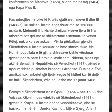
konferencën në Mantova (1458), si dhe më pastaj (1464),
nga Papa Pius II.
Pas mbrojtjes heroike të Krujës gjatë rrethimeve II dhe III
(1466/7), ku sulltani kishte angazhuar më se 150.000
ushtarë, Mehmeti II iu kishte drejtuar viseve tjera të lira
arbërore për qëllime të shkatërrimit sistematik të vendit.
Këtej, nuk u kursye askush. Për ta përballuar gjendjen,
Skënderbeu u kishte kërkuar ndihmë shteve mike. Në
Romë, popullata e të gjitha shtresave kishte vërshuar
qytetin për ta parë Heroin e lavdishëm. Ndërsa, sipas një
akti të Senatit të Republikës së Venedikut (1467), bëhet e
njohur: “Nëse pushtohet bregdeti i Arbërisë, Ruajna o Zot!,
armikut nuk i mbetet gjë tjetër veçse të hidhet kur të dojë
në Itali”. Skënderbeu, vdiq në Lezhë më 17 janar 1468.
Fëmijtë e Skënderbeut ishin Gjoni II (1454 – pas 1502) dhe
Vojsava. Gjoni II, pas vdekjës së Skënderbeut (1468),
qytetin e Krujës, iu kishte dhënë venedikasëve, dhe së
bashku me nënën, Donika Kastrioti, bijë e Gjergj Arianit