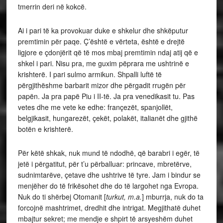
tmerrin deri në kokcë.
Ai i pari të ka provokuar duke e shkelur dhe shkëputur
premtimin për paqe. Ç’është e vërteta, është e drejtë
ligjore e çdonjërit që të mos mbaj premtimin ndaj atij që e
shkel i pari. Nisu pra, me guxim pëprara me ushtrinë e
krishterë. I pari sulmo armikun. Shpalli luftë të
përgjithëshme barbarit mizor dhe përgadit rrugën për
papën. Ja pra papë Piu i II-të. Ja pra venedikasit tu. Pas
vetes dhe me vete ke edhe: françezët, spanjollët,
belgjikasit, hungarezët, çekët, polakët, italianët dhe gjithë
botën e krishterë.
Për këtë shkak, nuk mund të ndodhë, që barabri i egër, të
jetë i përgatitut, për t’u përballuar: princave, mbretërve,
sudnimtarëve, çetave dhe ushtrive të tyre. Jam i bindur se
menjëher do të frikësohet dhe do të largohet nga Evropa.
Nuk do ti shërbej Otomanit [
turkut, m.a.
] mburrja, nuk do ta
forcojnë mashtrimet, dredhit dhe intrigat. Megjithatë duhet
mbajtur sekret; me mendje e shpirt të arsyeshëm duhet