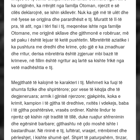
ka origjinën, ka rrënjët nga familja Otoman, njerzit e së
cilës deklarojnë, se ishin skllevër. Nuk ka gjë më të ulët dhe
më fyese se origjina dhe parardhësit e tij. Muratit të II-të
pra, të atit, nga i tëri fisi i tij, meqenëse ishte nga familje
Otomane, me origjinë skllave dhe gjithmonë e robëruar, më
së paku i është lejuar të ketë pushtetin. Mbretëritë aziatike i
ka pushtura me dredhi dhe krime, çdo gjë e ka zmadhuar
dhe rritur, derisa mbretëria është zgjeruar mbi bazë të
krimeve, në fillim është ngritur aq lartë sa kishte frikë nga
vetë madhështia e tij.
Megjithatë të kalojmë te karakteri i tij. Mehmeti ka fuqi të
shumta fizike dhe shpirtërore; por vese të këqija dhe të
degjeneruara; armik i gjinisë njerzore; gjakpirës, koka e
krimit, kampion i të gjitha të dredhive, nxitës i vdekejs, baba
i të gjitha poshtërsive, vrasës ordiner. Kishte lindur te
njerëz që kishin një traditë të tillë, duke ruajtur shfrenimin
dhe egërsinë barbare; gjithashtu në çdo moshë ishte i
bastardhuar. Në rininë e tij, luftërat, vrasjet, rrëmbimet dhe
përleshjet, i kishte shumë qef. Shpirt të paturpshëm, tinzar,