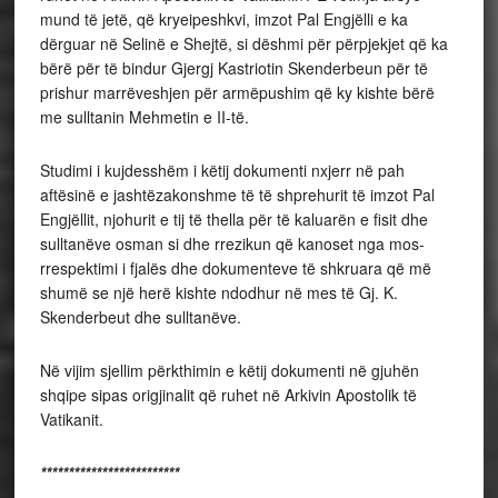
mund të jetë, që kryeipeshkvi, imzot Pal Engjëlli e ka
dërguar në Selinë e Shejtë, si dëshmi për përpjekjet që ka
bërë për të bindur Gjergj Kastriotin Skenderbeun për të
prishur marrëveshjen për armëpushim që ky kishte bërë
me sulltanin Mehmetin e II-të.
Studimi i kujdesshëm i këtij dokumenti nxjerr në pah
aftësinë e jashtëzakonshme të të shprehurit të imzot Pal
Engjëllit, njohurit e tij të thella për të kaluarën e fisit dhe
sulltanëve osman si dhe rrezikun që kanoset nga mos-
rrespektimi i fjalës dhe dokumenteve të shkruara që më
shumë se një herë kishte ndodhur në mes të Gj. K.
Skenderbeut dhe sulltanëve.
Në vijim sjellim përkthimin e këtij dokumenti në gjuhën
shqipe sipas origjinalit që ruhet në Arkivin Apostolik të
Vatikanit.
*************************