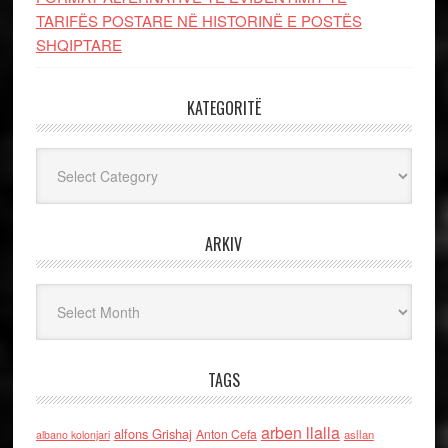
TARIFËS POSTARE NË HISTORINË E POSTËS
SHQIPTARE
KATEGORITË
Kategoritë
ARKIV
Arkiv
TAGS
arben llalla
alfons Grishaj
Anton Cefa
asllan
albano kolonjari