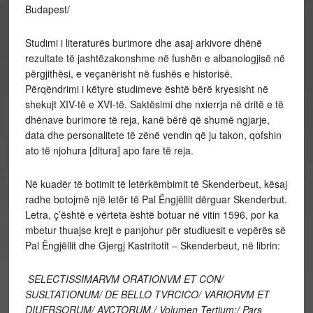
Budapest/
Studimi i literaturës burimore dhe asaj arkivore dhënë
rezultate të jashtëzakonshme në fushën e albanologjisë në
përgjithësi, e veçanërisht në fushës e historisë.
Përqëndrimi i këtyre studimeve është bërë kryesisht në
shekujt XIV-të e XVI-të. Saktësimi dhe nxierrja në dritë e të
dhënave burimore të reja, kanë bërë që shumë ngjarje,
data dhe personalitete të zënë vendin që ju takon, qofshin
ato të njohura [ditura] apo fare të reja.
Në kuadër të botimit të letërkëmbimit të Skenderbeut, kësaj
radhe botojmë një letër të Pal Ëngjëllit dërguar Skenderbut.
Letra, ç’është e vërteta është botuar në vitin 1596, por ka
mbetur thuajse krejt e panjohur për studiuesit e vepërës së
Pal Ëngjëllit dhe Gjergj Kastritotit – Skenderbeut, në librin:
SELECTISSIMARVM ORATIONVM ET CON/
SUSLTATIONUM/ DE BELLO TVRCICO/ VARIORVM ET
DIUERSORUM/ AVCTORUM,/ Volumen Tertium;/ Pars