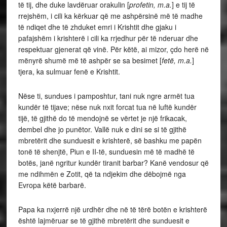
të tij, dhe duke lavdëruar orakulin [
profetin, m.a.
] e tij të
rrejshëm, i cili ka kërkuar që me ashpërsinë më të madhe
të ndiqet dhe të zhduket emri i Krishtit dhe gjaku i
pafajshëm i krishterë i cili ka rrjedhur për të nderuar dhe
respektuar gjenerat që vinë. Për këtë, ai mizor, çdo herë në
mënyrë shumë më të ashpër se sa besimet [
fetë, m.a.
]
tjera, ka sulmuar fenë e Krishtit.
Nëse ti, sundues i pamposhtur, tani nuk ngre armët tua
kundër të tijave; nëse nuk nxit forcat tua në luftë kundër
tijë, të gjithë do të mendojnë se vërtet je një frikacak,
dembel dhe jo punëtor. Vallë nuk e dini se si të gjithë
mbretërit dhe sunduesit e krishterë, së bashku me papën
tonë të shenjtë, Piun e II-të, sunduesin më të madhë të
botës, janë ngritur kundër tiranit barbar? Kanë vendosur që
me ndihmën e Zotit, që ta ndjekim dhe dëbojmë nga
Evropa këtë barbarë.
Papa ka nxjerrë një urdhër dhe në të tërë botën e krishterë
është lajmëruar se të gjithë mbretërit dhe sunduesit e