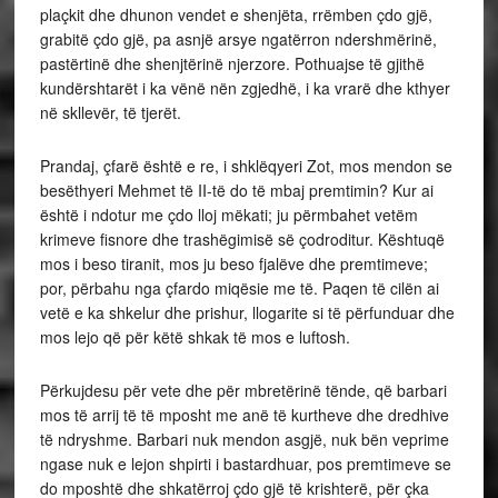
plaçkit dhe dhunon vendet e shenjëta, rrëmben çdo gjë,
grabitë çdo gjë, pa asnjë arsye ngatërron ndershmërinë,
pastërtinë dhe shenjtërinë njerzore. Pothuajse të gjithë
kundërshtarët i ka vënë nën zgjedhë, i ka vrarë dhe kthyer
në skllevër, të tjerët.
Prandaj, çfarë është e re, i shklëqyeri Zot, mos mendon se
besëthyeri Mehmet të II-të do të mbaj premtimin? Kur ai
është i ndotur me çdo lloj mëkati; ju përmbahet vetëm
krimeve fisnore dhe trashëgimisë së çodroditur. Kështuqë
mos i beso tiranit, mos ju beso fjalëve dhe premtimeve;
por, përbahu nga çfardo miqësie me të. Paqen të cilën ai
vetë e ka shkelur dhe prishur, llogarite si të përfunduar dhe
mos lejo që për këtë shkak të mos e luftosh.
Përkujdesu për vete dhe për mbretërinë tënde, që barbari
mos të arrij të të mposht me anë të kurtheve dhe dredhive
të ndryshme. Barbari nuk mendon asgjë, nuk bën veprime
ngase nuk e lejon shpirti i bastardhuar, pos premtimeve se
do mposhtë dhe shkatërroj çdo gjë të krishterë, për çka