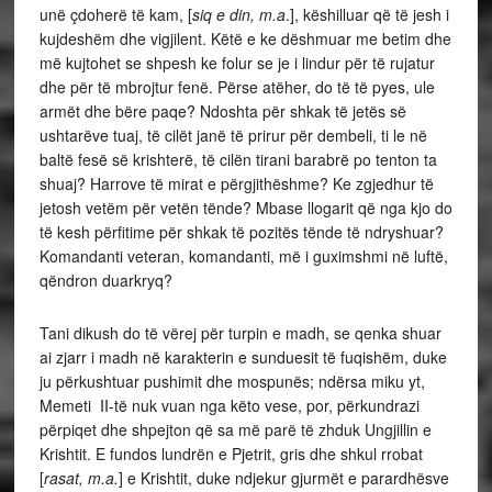
unë çdoherë të kam, [
siq e din, m.a
.], këshilluar që të jesh i
kujdeshëm dhe vigjilent. Këtë e ke dëshmuar me betim dhe
më kujtohet se shpesh ke folur se je i lindur për të rujatur
dhe për të mbrojtur fenë. Përse atëher, do të të pyes, ule
armët dhe bëre paqe? Ndoshta për shkak të jetës së
ushtarëve tuaj, të cilët janë të prirur për dembeli, ti le në
baltë fesë së krishterë, të cilën tirani barabrë po tenton ta
shuaj? Harrove të mirat e përgjithëshme? Ke zgjedhur të
jetosh vetëm për vetën tënde? Mbase llogarit që nga kjo do
të kesh përfitime për shkak të pozitës tënde të ndryshuar?
Komandanti veteran, komandanti, më i guximshmi në luftë,
qëndron duarkryq?
Tani dikush do të vërej për turpin e madh, se qenka shuar
ai zjarr i madh në karakterin e sunduesit të fuqishëm, duke
ju përkushtuar pushimit dhe mospunës; ndërsa miku yt,
Memeti II-të nuk vuan nga këto vese, por, përkundrazi
përpiqet dhe shpejton që sa më parë të zhduk Ungjillin e
Krishtit. E fundos lundrën e Pjetrit, gris dhe shkul rrobat
[
rasat, m.a.
] e Krishtit, duke ndjekur gjurmët e parardhësve