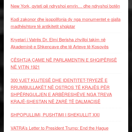
New York, qyteti që ndryshoi emrin… dhe ndryshoi botën
Kodi zakonor dhe isopolifonia dy nga monumentet e gjalla
madhështore të antikitetit shqiptar
Kryetari i Vatrës Dr. Elmi Berisha zhvilloi takim në
Akademinë e Shkencave dhe të Arteve të Kosovës
ÇËSHTJA ÇAME NË PARLAMENTIN E SHQIPËRISË
NË VITIN 1921
300 VJET KUJTESË DHE IDENTITET-TRYEZË E
RRUMBULLAKËT NË OSTROS TË KRAJËS PËR
SHPËRNGULJEN E ARBËRESHËVE NGA TREVA
KRAJË-SHESTAN NË ZARË TË DALMACISË
SHPOPULLIMI, PUSHTIMI I SHEKULLIT XXI
VATRA’s Letter to President Trump: End the Hague