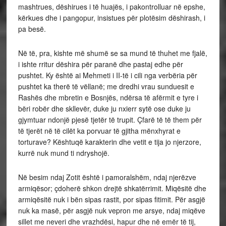
mashtrues, dëshirues i të huajës, i pakontrolluar në epshe,
kërkues dhe i pangopur, insistues për plotësim dëshirash, i
pa besë.
Në të, pra, kishte më shumë se sa mund të thuhet me fjalë,
i ishte rritur dëshira për paranë dhe pastaj edhe për
pushtet. Ky është ai Mehmeti i II-të i cili nga verbëria për
pushtet ka therë të vëllanë; me dredhi vrau sunduesit e
Rashës dhe mbretin e Bosnjës, ndërsa të afërmit e tyre i
bëri robër dhe skllevër, duke ju nxierr sytë ose duke ju
gjymtuar ndonjë pjesë tjetër të trupit. Çfarë të të them për
të tjerët në të cilët ka porvuar të gjitha mënxhyrat e
torturave? Kështuqë karakterin dhe vetit e tija jo njerzore,
kurrë nuk mund ti ndryshojë.
Në besim ndaj Zotit është i pamoralshëm, ndaj njerëzve
armiqësor; çdoherë shkon drejtë shkatërrimit. Miqësitë dhe
armiqësitë nuk i bën sipas rastit, por sipas fitimit. Për asgjë
nuk ka masë, për asgjë nuk vepron me arsye, ndaj miqëve
sillet me neveri dhe vrazhdësi, hapur dhe në emër të tij,