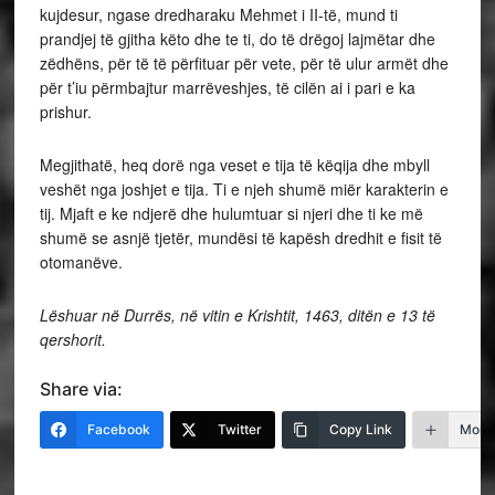
kujdesur, ngase dredharaku Mehmet i II-të, mund ti
prandjej të gjitha këto dhe te ti, do të drëgoj lajmëtar dhe
zëdhëns, për të të përfituar për vete, për të ulur armët dhe
për t’iu përmbajtur marrëveshjes, të cilën ai i pari e ka
prishur.
Megjithatë, heq dorë nga veset e tija të këqija dhe mbyll
veshët nga joshjet e tija. Ti e njeh shumë miër karakterin e
tij. Mjaft e ke ndjerë dhe hulumtuar si njeri dhe ti ke më
shumë se asnjë tjetër, mundësi të kapësh dredhit e fisit të
otomanëve.
Lëshuar në Durrës, në vitin e Krishtit, 1463, ditën e 13 të
qershori
t.
Share via:
Facebook
Twitter
Copy Link
More