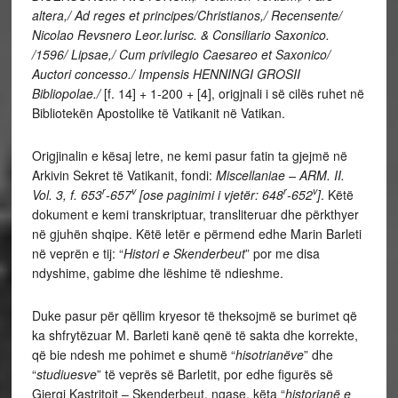
altera,/ Ad reges et principes/Christianos,/ Recensente/
Nicolao Revsnero Leor.Iurisc. & Consiliario Saxonico.
/1596/ Lipsae,/ Cum privilegio Caesareo et Saxonico/
Auctori concesso./ Impensis HENNINGI GROSII
Bibliopolae./
[f. 14] + 1-200 + [4], origjnali i së cilës ruhet në
Bibliotekën Apostolike të Vatikanit në Vatikan.
Origjinalin e kësaj letre, ne kemi pasur fatin ta gjejmë në
Arkivin Sekret të Vatikanit, fondi:
Miscellaniae – ARM. II.
r
v
r
v
Vol. 3, f. 653
-657
[ose paginimi i vjetër: 648
-652
]
. Këtë
dokument e kemi transkriptuar, transliteruar dhe përkthyer
në gjuhën shqipe. Këtë letër e përmend edhe Marin Barleti
në veprën e tij: “
Histori e Skenderbeut
” por me disa
ndyshime, gabime dhe lëshime të ndieshme.
Duke pasur për qëllim kryesor të theksojmë se burimet që
ka shfrytëzuar M. Barleti kanë qenë të sakta dhe korrekte,
që bie ndesh me pohimet e shumë “
hisotrianëve
” dhe
“
studiuesve
” të veprës së Barletit, por edhe figurës së
Gjergj Kastritoit – Skenderbeut, ngase, këta “
historianë e