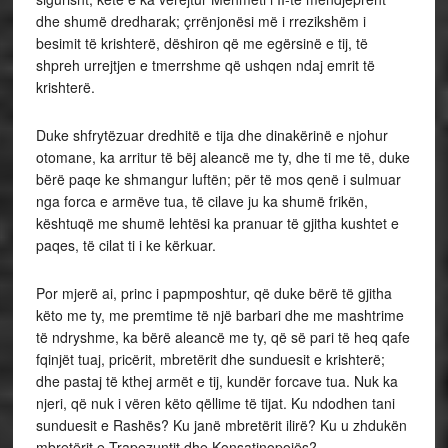
dhe shumë dredharak; çrrënjonësi më i rrezikshëm i
besimit të krishterë, dëshiron që me egërsinë e tij, të
shpreh urrejtjen e tmerrshme që ushqen ndaj emrit të
krishterë.
Duke shfrytëzuar dredhitë e tija dhe dinakërinë e njohur
otomane, ka arritur të bëj aleancë me ty, dhe ti me të, duke
bërë paqe ke shmangur luftën; për të mos qenë i sulmuar
nga forca e armëve tua, të cilave ju ka shumë frikën,
kështuqë me shumë lehtësi ka pranuar të gjitha kushtet e
paqes, të cilat ti i ke kërkuar.
Por mjerë ai, princ i papmposhtur, që duke bërë të gjitha
këto me ty, me premtime të një barbari dhe me mashtrime
të ndryshme, ka bërë aleancë me ty, që së pari të heq qafe
fqinjët tuaj, pricërit, mbretërit dhe sunduesit e krishterë;
dhe pastaj të kthej armët e tij, kundër forcave tua. Nuk ka
njeri, që nuk i vëren këto qëllime të tijat. Ku ndodhen tani
sunduesit e Rashës? Ku janë mbretërit ilirë? Ku u zhdukën
mbretërit e Trapezuntit dhe Konsatinopojës?