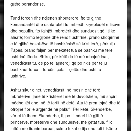
gjithë perandorisë.
Tund forcën dhe ndjenën shpirtërore, fto të gjithë
komandantët dhe ushtarakët tu, mbledh kryepleqët e fiseve
dhe popullin, fto fqinjët, mbretërit dhe sunduesit që i ti ke
aleatë; formo legjione dhe rendit ushtrinë, prano shoqërinë
e të gjithë besnikëve të bashkësisë së krishterë, përkulju
Papës, prano faljen për mëkatet tua së bashku me tërë
ushtrinë tënde. Shiko, për këtë do të më mbajnë inat,
venedikasit tu, që po të lajmëroj; që po nxis për të ju
bashkaur forca – forcës, çeta – çetës dhe ushtira –
ushtrive.
Ashtu sikur dihet, venedikasit, në mesin e të tërë
mbretërive, janë të krishterët më të devotshëm, më shpirt
mëdhenjët dhe më të fortit në detë. Ata të premtojnë dhe të
ofrojnë flori e argjendë në pakufi. Për këtë, Skenderbe,
vërtet të them: Skenderbe, ti, po ti, nderi i të gjithë
princërve, mbretërve dhe sunduesve, me çetat tua, fillo
luftën me tiranin barbar, sulmo tokat e tija dhe futi frikën e