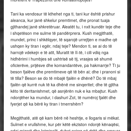
Tani ka vendosur të kthehet nga ti, tani kur është prishur
aleanca, kur janë shkelur premtimet, dhe pronat tuaja
gjithandej janë shkretëruar. Aleatët tu, i nxit kundër teje dhe
i shqetëson me sulme të pandërprera. Kush megjithatë,
mundet, princ i shkëlqyer, të sqarojë urrejtjen e madhe që
ushqen ky tiran i egër, ndaj teje? Mendon ti, se ai do të
harrojë vdekejn e të atit, Muratit të II-të, i cili vdiq nga
hidhërimi i humbjes së ushtrisë së tij, vrasjes së shumë
oficierëve, prijësve dhe komandantëve, pa hakmarrje? Ti ju
beson fjalëve dhe premtimeve që të bën ai; dhe i pranoni si
të tilla? Beson se do të mbajë fjalën e dhënë? Do të mbaj
fjalën që kurrë nuk të ka dhënë me sinqeritet; dhe të gjitha
këto të deritanishmet, që asnjërën nuk e ka mbajtur. Kush
ndonjëher ka mundur, i dashuri Zot, të numëroj fjalët dhe
fyerjet që ka bërë ky tiran i tmerrshëm?
Megjithatë, atë që kam bërë në heshtje, e llogaris si mëkat.
Sulmet e vrullshme, kur për këtë ekziston ndonjë kënaqësi,
ndaj mizorit dhe kriminelit, duhet nxierr në dritë dhe emruar