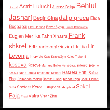
Behlul
Astrit Lulushi
Aurenc Bebja
Bushati
Jashari
dalip greca
Beqir Sina
Elida
Buçpapaj
Enver Bytyci
Elmi Berisha
Ermira Babamusta
Frank
Eugjen Merlika
Fahri Xharra
shkreli
Ilir
Gezim Llojdia
Fritz radovani
Levonja
Interviste
Kolec Traboini
Keze Kozeta Zylo
kosova
Kosove
nderroi jete
Marjana Bulku
ne
Murat Gecaj
Rafaela Prifti
Rafael
Nene Tereza
Kosove
presidenti Nishani
Floqi
Raimonda Moisiu
Ramiz Lushaj
reshat kripa
Sadik Elshani
Sokol
Shefqet Kercelli
shqiperia
shqiptaret
SHBA
Paja
Vatra
Visar Zhiti
Thaci