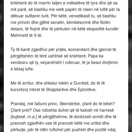
krishterë do të marrin faljen e mëkatëve të tyre dhe që sa
më parë, së bashku me vetë papën të nisen në luftë për ta
dëbuar sulltanin turk. Për këtë, venedikasit tu, së bashku
me princin dhe gjithë senatin, këmbësorinë dhe flotën
detare, të ftojnë dhe të përkulen në këtë ekspeditë kundër
Mehmetit të II-të.
Ty të kanë zgjedhur për prijës, komandant dhe gjenral të
përgjittshëm të tërë ushtrisë së krishterë. Papa ka
vendosru që ty, veçanërisht i nderuar, të ja besoi drejtimin
e kësaj lufte.
Me të arritur, dhe shkelur tokën e Durrësit, do të të
kurorëzoj mbret të Shqiptarëve dhe Epirotëve.
Prandaj, më fatlumi princ, Skenderbe, çfarë do të bësh?
Çfarë pret? Ose ndoshta duhet që të kalosh në harresë
[
kujtesë, m.a.
] të përgjithshme, të dorëzosh armët dhe të
pranosh zgjedhën ose të pranosh këtë me urtësi dhe
përkulje, për të cilën luftohet për pushtet dhe pozitë ndaj