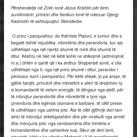
Përshendetje në Zotin tonë Jezus Krishtin për birin,
sundimtarin, prinicin dhe fisnikun tonë të nderuar Gjergj
Kastriotin të ashtuquajtur Skenderbe.
O princ i pamposhtur, do thërriste Platoni, e lumtur dhe e
begatë është republika, mbretëria dhe perandoria, kur ajo
udhëhiqet nga një njerëz shumë të mirë dhe shumë të
ditur. Kështu në fakt në këtë kohë ne shikojmë (
admirojmë
,
m.a.) dritën e qartë që i ka ardhur Shqiperisë sonë, e cila
udhëhiqet nga ti, nga një princ shumë i ditur, perandor i
përsosur, kont i pamposhtur. Për këtë shkak, jo pa arsye, të
gjithë fqinjët, princërit dhe mbretërit e afërt të drejtohen ty,
si komandantit të vetem energjik, të dërgaur nga qielli, për
të mbrojtur perandoritë dhe mbretëritë e tyre nga
çmenduria dhe egërsia otomane e barbare, të cilët presin
të udhëhiqen nga ushtria jote. Ata të cilët gjithnjë deri tani
ishin të mbrotjur shkëlqyeshëm dhe për mrekulli nga armët
dhe mençuria jote; nga vendosmëria dhe trimëria e
komandantëve dhe ushtarëve tuaj. Sikur që deri tanii,
sigurisht, këtë e ka vërejtur Mehmeti i II-të mendjepreht