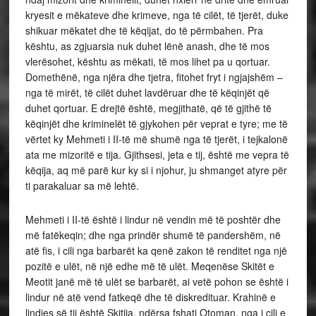
kryesit e mëkateve dhe krimeve, nga të cilët, të tjerët, duke
shikuar mëkatet dhe të këqijat, do të përmbahen. Pra
kështu, as zgjuarsia nuk duhet lënë anash, dhe të mos
vlerësohet, kështu as mëkati, të mos lihet pa u qortuar.
Domethënë, nga njëra dhe tjetra, fitohet fryt i ngjajshëm –
nga të mirët, të cilët duhet lavdëruar dhe të këqinjët që
duhet qortuar. E drejtë është, megjithatë, që të gjithë të
këqinjët dhe kriminelët të gjykohen për veprat e tyre; me të
vërtet ky Mehmeti i II-të më shumë nga të tjerët, i tejkalonë
ata me mizoritë e tija. Gjithsesi, jeta e tij, është me vepra të
këqija, aq më parë kur ky si i njohur, ju shmanget atyre për
ti parakaluar sa më lehtë.
Mehmeti i II-të është i lindur në vendin më të poshtër dhe
më fatëkeqin; dhe nga prindër shumë të pandershëm, në
atë fis, i cili nga barbarët ka qenë zakon të renditet nga një
pozitë e ulët, në një edhe më të ulët. Meqenëse Skitët e
Meotit janë më të ulët se barbarët, ai vetë pohon se është i
lindur në atë vend fatkeqë dhe të diskredituar. Krahinë e
lindjes së tij është Skitija, ndërsa fshati Otoman, nga i cili e