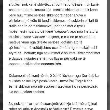
studies
” nuk kanë shfrytëzuar burimet origjinale, nuk kanë
pasurë në dorë literaturë të mirfilltë shkencore, nuk kanë
bërë hulumtime serioze shkencore nëpër arkiva e
biblioteka [në këto të fundit, sidomos në sektorin e librit të
rrallë dhe të dorëshkrimeve], por pohimet e tyre i
mbështesin nga ato që kanë “
dëgjuar
”, apo nga literatura
të cilët ju kanë “
servuar
” të tjerët, e cila në të shumtën e
rasteve vuan nga difekte serioze, qofshin ato të
qëllimshme, të vetëdijshme ose të bëra nga moskujdesi i
atyre që i botuan; nga shkurtimet e shumta, shtrembërimet
e datave, ngjarjeve e të mos flasim për gabime të
toponomastikës dhe onomastikës.
Dokumenti që kemi në dorë është lëshuar nga Durrësi, ku
e kishte selinë kryeipeshkvnore, imzot Pal Engjëlli dhe
është shkruar nga një
scribes
i sprovuar i kryeipeshkvisë,
siq ishte zakon i kohës.
Ne nuk kemi arritur të sqarojmë: pse kjo letër në origjinal
ruhet në Arkivin Apostolik të Vatikanin? E vetmja arsye