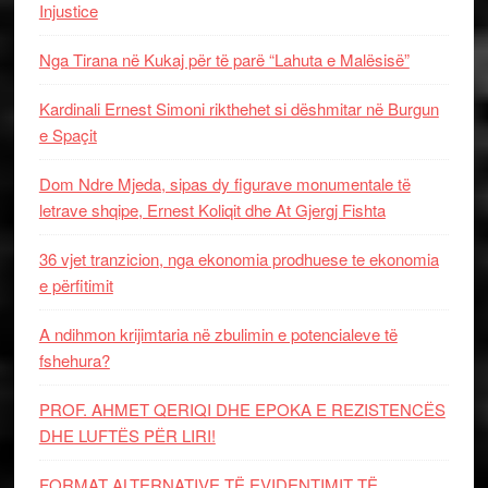
Injustice
Nga Tirana në Kukaj për të parë “Lahuta e Malësisë”
Kardinali Ernest Simoni rikthehet si dëshmitar në Burgun
e Spaçit
Dom Ndre Mjeda, sipas dy figurave monumentale të
letrave shqipe, Ernest Koliqit dhe At Gjergj Fishta
36 vjet tranzicion, nga ekonomia prodhuese te ekonomia
e përfitimit
A ndihmon krijimtaria në zbulimin e potencialeve të
fshehura?
PROF. AHMET QERIQI DHE EPOKA E REZISTENCЁS
DHE LUFTЁS PЁR LIRI!
FORMAT ALTERNATIVE TË EVIDENTIMIT TË