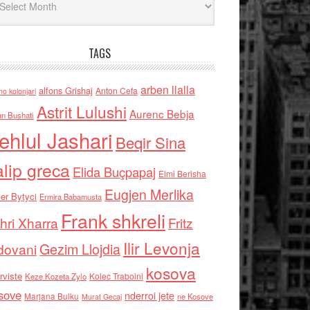
TAGS
arben llalla
alfons Grishaj
Anton Cefa
no kolonjari
Astrit Lulushi
Aurenc Bebja
an Bushati
ehlul Jashari
Beqir Sina
alip greca
Elida Buçpapaj
Elmi Berisha
Eugjen Merlika
er Bytyci
Ermira Babamusta
Frank shkreli
hri Xharra
Fritz
Ilir Levonja
Gezim Llojdia
dovani
kosova
rviste
Kolec Traboini
Keze Kozeta Zylo
sove
nderroi jete
Marjana Bulku
ne Kosove
Murat Gecaj