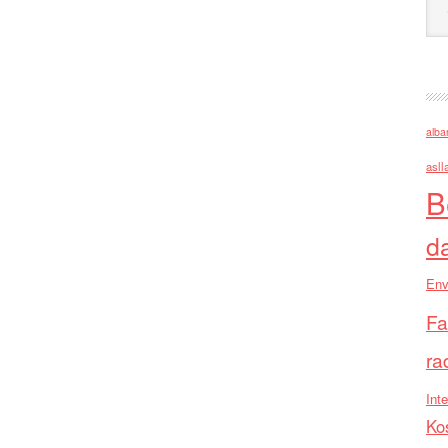
alba
asll
B
d
Env
Fa
ra
Inte
Ko