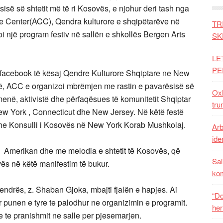
isë së shtetit më të ri Kosovës, e njohur deri tash nga
e Center(ACC), Qendra kulturore e shqipëtarëve në
TR
i një program festiv në sallën e shkollës Bergen Arts
SK
LE
PE
l facebook të kësaj Qendre Kulturore Shqiptare ne New
ojë, ACC e organizoi mbrëmjen me rastin e pavarësisë së
Oxh
menë, aktivistë dhe përfaqësues të komunitetit Shqiptar
tru
New York , Connecticut dhe New Jersey. Në këtë festë
dhe Konsulli i Kosovës në New York Korab Mushkolaj.
Arb
iden
i Amerikan dhe me melodia e shtetit të Kosovës, që
Sal
vës në këtë manifestim të bukur.
ko
endrës, z. Shaban Gjoka, mbajti fjalën e hapjes. Ai
“Do
er punen e tyre te palodhur ne organizimin e programit.
her
the te pranishmit ne salle per pjesemarjen.