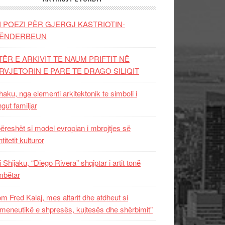
I POEZI PËR GJERGJ KASTRIOTIN-
ËNDERBEUN
TËR E ARKIVIT TE NAUM PRIFTIT NË
RVJETORIN E PARE TE DRAGO SILIQIT
aku, nga elementi arkitektonik te simboli i
ngut familjar
ëreshët si model evropian i mbrojtjes së
titetit kulturor
i Shijaku, “Diego Rivera” shqiptar i artit tonë
mbëtar
m Fred Kalaj, mes altarit dhe atdheut si
meneutikë e shpresës, kujtesës dhe shërbimit”