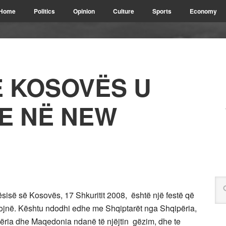
Home
Politics
Opinion
Culture
Sports
Economy
E KOSOVËS U
E NË NEW
isë së Kosovës, 17 Shkuritit 2008, është një festë që
jetojnë. Kështu ndodhi edhe me Shqiptarët nga Shqipëria,
ëria dhe Maqedonia ndanë të njëjtin gëzim, dhe te