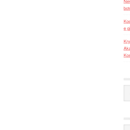
New
bot
Kod
e g
Kry
Aka
Ko
Kat
Ark