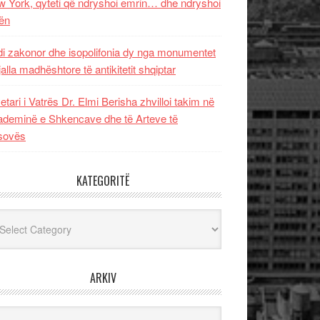
 York, qyteti që ndryshoi emrin… dhe ndryshoi
ën
i zakonor dhe isopolifonia dy nga monumentet
jalla madhështore të antikitetit shqiptar
etari i Vatrës Dr. Elmi Berisha zhvilloi takim në
deminë e Shkencave dhe të Arteve të
sovës
KATEGORITË
egoritë
ARKIV
iv