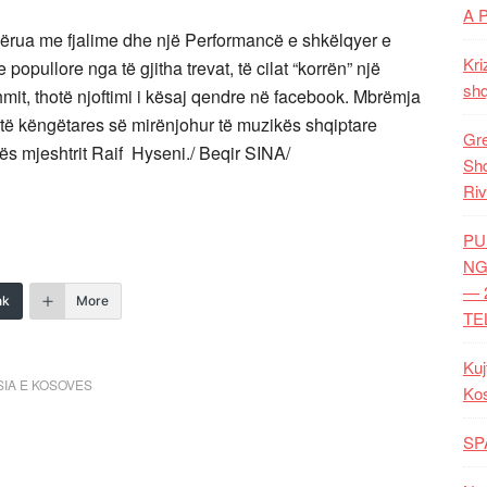
A 
ërua me fjalime dhe një Performancë e shkëlqyer e
Kri
pullore nga të gjitha trevat, të cilat “korrën” një
shq
mit, thotë njoftimi i kësaj qendre në facebook. Mbrëmja
 të këngëtares së mirënjohur të muzikës shqiptare
Gre
kës mjeshtrit Raif Hyseni./ Beqir SINA/
Shq
Riv
PU
NG
— 
nk
More
TE
Kuj
IA E KOSOVES
Ko
SP