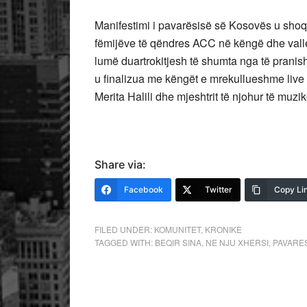
Manifestimi i pavarësisë së Kosovës u shoq
fëmijëve të qëndres ACC në këngë dhe valle po
lumë duartrokitjesh të shumta nga të pranish
u finalizua me këngët e mrekullueshme live
Merita Halili dhe mjeshtrit të njohur të muzi
Share via:
Facebook
Twitter
Copy Li
FILED UNDER:
KOMUNITET
,
KRONIKE
TAGGED WITH:
BEQIR SINA
,
NE NJU XHERSI
,
PAVARES