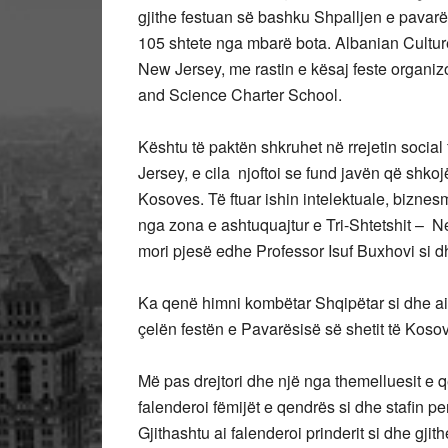
gjithe festuan së bashku Shpalljen e pavarës
105 shtete nga mbarë bota. Albanian Cultur
New Jersey, me rastin e kësaj feste organizo
and Science Charter School.
Kështu të paktën shkruhet në rrejetin socia
Jersey, e cila njoftoi se fund javën që shk
Kosoves. Të ftuar ishin intelektuale, biznes
nga zona e ashtuquajtur e Tri-Shtetshit – 
mori pjesë edhe Professor Isuf Buxhovi si 
Ka qenë himni kombëtar Shqipëtar si dhe a
çelën festën e Pavarësisë së shetit të Koso
Më pas drejtori dhe një nga themelluesit e q
falenderoi fëmijët e qendrës si dhe stafin p
Gjithashtu ai falenderoi prinderit si dhe gji