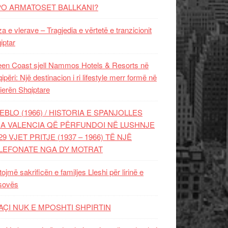
PO ARMATOSET BALLKANI?
za e vlerave – Tragjedia e vërtetë e tranzicionit
iptar
en Coast sjell Nammos Hotels & Resorts në
ipëri: Një destinacion i ri lifestyle merr formë në
ierën Shqiptare
EBLO (1966) / HISTORIA E SPANJOLLES
A VALENCIA QË PËRFUNDOI NË LUSHNJE
29 VJET PRITJE (1937 – 1966) TË NJË
LEFONATE NGA DY MOTRAT
tojmë sakrificën e familjes Lleshi për lirinë e
sovës
AÇI NUK E MPOSHTI SHPIRTIN