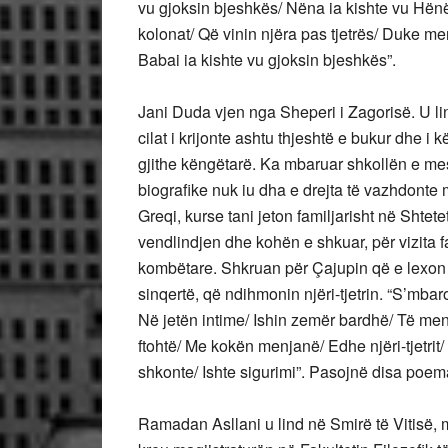
vu gjoksin bjeshkës/ Nëna ia kishte vu Hë
kolonat/ Që vinin njëra pas tjetrës/ Duke men
Babai ia kishte vu gjoksin bjeshkës”.
Jani Duda vjen nga Sheperi i Zagorisë. U lind
cilat i krijonte ashtu thjeshtë e bukur dhe i 
gjithe këngëtarë. Ka mbaruar shkollën e me
biografike nuk iu dha e drejta të vazhdonte m
Greqi, kurse tani jeton familjarisht në Shte
vendlindjen dhe kohën e shkuar, për vizita f
kombëtare. Shkruan për Çajupin që e lexon m
sinqertë, që ndihmonin njëri-tjetrin. “S’mbar
Në jetën intime/ Ishin zemër bardhë/ Të men
ftohtë/ Me kokën menjanë/ Edhe njëri-tjetrit/ 
shkonte/ Ishte sigurimi”. Pasojnë disa poema t
Ramadan Asllani u lind në Smirë të Vitisë,