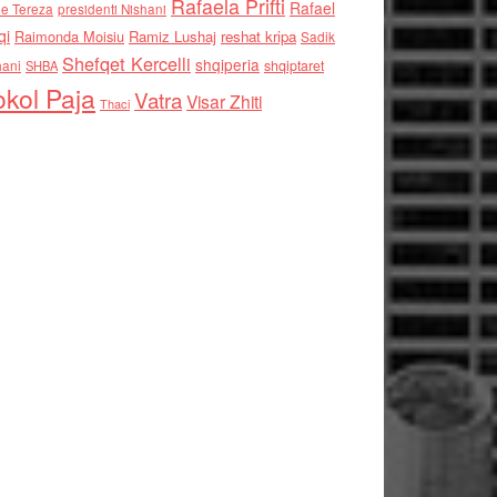
Rafaela Prifti
Rafael
e Tereza
presidenti Nishani
qi
Raimonda Moisiu
Ramiz Lushaj
reshat kripa
Sadik
Shefqet Kercelli
shqiperia
hani
shqiptaret
SHBA
kol Paja
Vatra
Visar Zhiti
Thaci