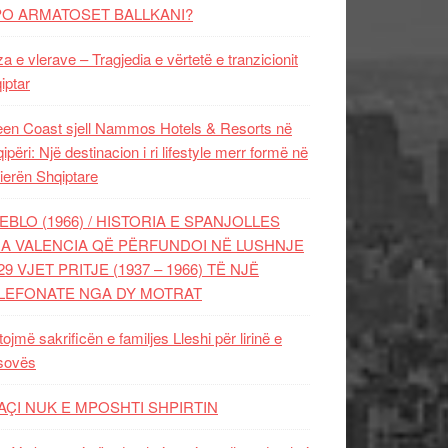
PO ARMATOSET BALLKANI?
za e vlerave – Tragjedia e vërtetë e tranzicionit
iptar
en Coast sjell Nammos Hotels & Resorts në
ipëri: Një destinacion i ri lifestyle merr formë në
ierën Shqiptare
EBLO (1966) / HISTORIA E SPANJOLLES
A VALENCIA QË PËRFUNDOI NË LUSHNJE
29 VJET PRITJE (1937 – 1966) TË NJË
LEFONATE NGA DY MOTRAT
tojmë sakrificën e familjes Lleshi për lirinë e
sovës
AÇI NUK E MPOSHTI SHPIRTIN