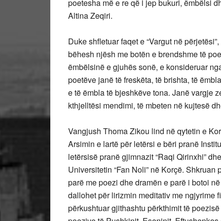
poetesha më e re që i jep bukuri, ëmbëlsi dh
Altina Zeqiri.
Duke shfletuar faqet e “Vargut në përjetësi”
bëhesh njësh me botën e brendshme të poetë
ëmbëlsinë e gjuhës sonë, e konsideruar nga r
poetëve janë të freskëta, të brishta, të ëmbl
e të ëmbla të bjeshkëve tona. Janë vargje z
kthjelltësi mendimi, të mbeten në kujtesë d
Vangjush Thoma Zikou lind në qytetin e Kor
Arsimin e lartë për letërsi e bëri pranë Insti
letërsisë pranë gjimnazit “Raqi Qirinxhi” dh
Universitetin “Fan Noli” në Korçë. Shkruan 
parë me poezi dhe dramën e parë i botoi në vi
dallohet për lirizmin meditativ me ngjyrime fi
përkushtuar gjithashtu përkthimit të poezisë
poezive të Pushkinit, Eseninit, Eftushenkos 