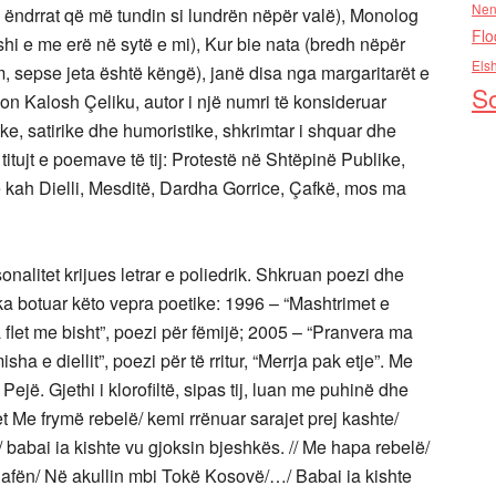
Nen
 ëndrrat që më tundin si lundrën nëpër valë), Monolog
Flo
 shi e me erë në sytë e mi), Kur bie nata (bredh nëpër
Els
em, sepse jeta është këngë), janë disa nga margaritarët e
So
son Kalosh Çeliku, autor i një numri të konsideruar
ke, satirike dhe humoristike, shkrimtar i shquar dhe
a titujt e poemave të tij: Protestë në Shtëpinë Publike,
 kah Dielli, Mesditë, Dardha Gorrice, Çafkë, mos ma
nalitet krijues letrar e poliedrik. Shkruan poezi dhe
h ka botuar këto vepra poetike: 1996 – “Mashtrimet e
ra flet me bisht”, poezi për fëmijë; 2005 – “Pranvera ma
sha e diellit”, poezi për të rritur, “Merrja pak etje”. Me
ejë. Gjethi i klorofiltë, sipas tij, luan me puhinë dhe
t Me frymë rebelë/ kemi rrënuar sarajet prej kashte/
,/ babai ia kishte vu gjoksin bjeshkës. // Me hapa rebelë/
qafën/ Në akullin mbi Tokë Kosovë/…/ Babai ia kishte