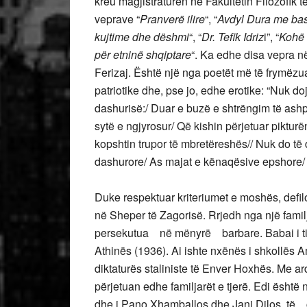
kreu magjistraturën në Fakultetin Filozofik të
veprave “
Pranverë ilire
“, “
Avdyl Dura me bas
kujtime dhe dëshmi
“, “
Dr. Tefik Idriz
i”, “
Kohë 
për etninë shqiptare
“. Ka edhe disa vepra n
Ferizaj. Është një nga poetët më të frymëzua
patriotike dhe, pse jo, edhe erotike: “Nuk doj
dashurisë:/ Duar e buzë e shtrëngim të ashpë
sytë e ngjyrosur/ Që kishin përjetuar piktu
kopshtin trupor të mbretëreshës// Nuk do të d
dashurore/ As majat e kënaqësive epshore/
Duke respektuar kriteriumet e moshës, defil
në Sheper të Zagorisë. Rrjedh nga një fami
persekutua në mënyrë barbare. Babai i tij, M
Athinës (1936). Ai ishte nxënës i shkollës 
diktaturës staliniste të Enver Hoxhës. Me ard
përjetuan edhe familjarët e tjerë. Edi është ni
dhe i Pano Xhamballos dhe Jani Dilos, të