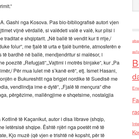
imit.”
A. Gashi nga Kosova. Pas bio-bibliografisë autori vjen
imet vijnë vërdallë, si valëdeti valë e valë, kur plisi i
traditat e shqiptarit. „Në ballë të vendit kur ti rrije,/
alba
uke folur”, me fjalë të urta e fjalë burrërie, atmosferën e
asll
 të bardhë në ballë, mendjendritur si malësor, i
B
 poezitë „Refugjati”,„Vajtimi i motrës binjake”, kur „Pa
imër,/ Për mua lulet më s’kanë erë”, etj. Ismet Hasani,
d
shkronjën e Bukureshtit nga brigjet nordike të Suedisë me
dia, vendlindja ime e dytë”, „Fjalë të mençura” dhe
Env
enga, përgëzime, mallëngjime e shqetsime, nostalgjia
Fa
ra
tlinë të Kaçanikut, autor i disa librave (shqip,
Inte
he letërsisë shqipe. Është njëri nga poetët më të
Ko
te, Kjo muzë (që vjen e trishtë në kopsht, për të