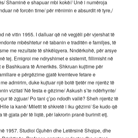
nës/ Shaminë e shapuar mbi kokë// Unë i numëroja
duar në forcën time/ për rrënimin e absurdit rë tyre,/
 në vitin 1955. I dalluar që në vegjëli për vjershat të
këndonte mbështetur në tabanin e traditën e familjes, të
sme me rezultate të shkëlqyera. Nndërkohë, për arsye
ë tej. Emigroi me ndryshimet e sistemit, fillimisht në
tet e Bashkuara të Amerikës. Shkruan kujtime për
amiliare e përgëzime gjatë kremteve fetare e
e admirim, duke kujtuar një botë tjetër me njerëz të
onin vizitat/ Në festa e gëzime/ Askush s’te ndërhynte/
çur të zgjuar/ Po tani ç’po ndodh vallë? Sheh njerëz të
Hile ia kanë/ Miletit të shkretë i iku gëzimi/ Se kudo që
ë gjata për të liqtë, për lakrorin pranë burimit etj.
 më 1957. Studioi Gjuhën dhe Letërsinë Shqipe, dhe