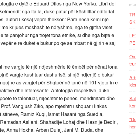
ologjia e dytë e Eduard Dilos nga New Yorku. Libri del
mendit nga Italia, duke patur për këshilltar editorial
TR
s, autori i kësaj vepre thekson: Para nesh kemi një
SK
it me krijues moshash të ndryshme, nga të gjitha viset
e të panjohur nga trojet tona etnike, si dhe nga bijtë e
LE
vepër e re duket e bukur po qe se mbart në gjirin e saj
PE
Oxh
tru
i me vargje të një ndjeshmërie të ëmbël për nënat tona
ilojnë vargje kushtuar dashurisë, si një ndjenjë e bukur
Arb
ngojnë as vargjet për Shqipërinë tonë në 101 vjetorin e
iden
raktive dhe interesante. Antologjia respektive, duke
poetë të talentuar, mjeshtër të penës, mendimtarë dhe
Sal
ko
Prof. Vangjush Ziko, apo mjeshtri i shquar i lirikës
i i stinëve, Ramiz Kuqi, Ismet Hasani nga Suedia,
“Do
, Ramadan Asllani, Shahadije Lohaj dhe Hasnije Beqiri,
her
e, Anna Hoxha, Arben Dulaj, Jani M. Duda, dhe