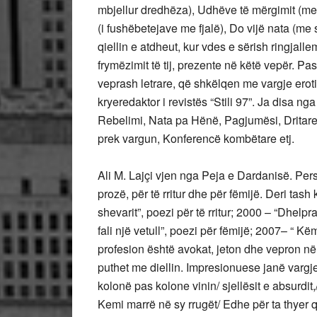
mbjellur dredhëza), Udhëve të mërgimit (me
(i fushëbetejave me fjalë), Do vijë nata (me
qiellin e atdheut, kur vdes e sërish ringjall
frymëzimit të tij, prezente në këtë vepër. Pa
veprash letrare, që shkëlqen me vargje eroti
kryeredaktor i revistës “Stili 97”. Ja disa ng
Rebelimi, Nata pa Hënë, Pagjumësi, Dritare
prek vargun, Konferencë kombëtare etj.
Ali M. Lajçi vjen nga Peja e Dardanisë. Perso
prozë, për të rritur dhe për fëmijë. Deri tas
shevarit”, poezi për të rritur; 2000 – “Dhelp
fali një vetull”, poezi për fëmijë; 2007– “ Këmi
profesion është avokat, jeton dhe vepron në P
puthet me diellin. Impresionuese janë vargje
kolonë pas kolone vinin/ sjellësit e absurdit
Kemi marrë në sy rrugët/ Edhe për ta thyer 