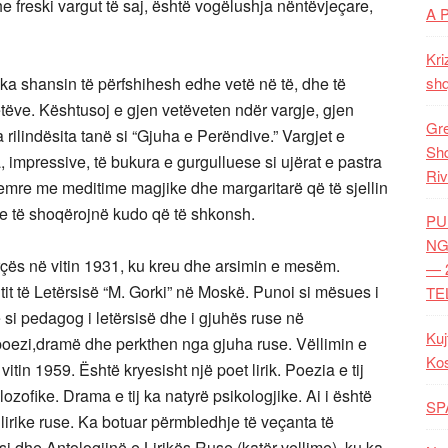
e freski vargut të saj, është vogëlushja nëntëvjeçare,
A 
Kri
, ka shansin të përfshihesh edhe vetë në të, dhe të
shq
ve. Kështusoj e gjen vetëveten ndër vargje, gjen
Gre
ilindësita tanë si “Gjuha e Perëndive.” Vargjet e
Shq
a, impressive, të bukura e gurgulluese si ujërat e pastra
Riv
emre me meditime magjike dhe margaritarë që të sjellin
he të shoqërojnë kudo që të shkonsh.
PU
NG
çës në vitin 1931, ku kreu dhe arsimin e mesëm.
— 
tutit të Letërsisë “M. Gorki” në Moskë. Punoi si mësues i
TE
e si pedagog i letërsisë dhe i gjuhës ruse në
Kuj
poezi,dramë dhe perkthen nga gjuha ruse. Vëllimin e
Ko
tin 1959. Është kryesisht një poet lirik. Poezia e tij
lozofike. Drama e tij ka natyrë psikologjike. Ai i është
SP
 lirike ruse. Ka botuar përmbledhje të veçanta të
si dhe Antologjinë e Lirikës Ruse (katër vellime), ku ka