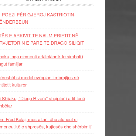
I POEZI PËR GJERGJ KASTRIOTIN-
ËNDERBEUN
TËR E ARKIVIT TE NAUM PRIFTIT NË
RVJETORIN E PARE TE DRAGO SILIQIT
aku, nga elementi arkitektonik te simboli i
ngut familjar
ëreshët si model evropian i mbrojtjes së
titetit kulturor
i Shijaku, “Diego Rivera” shqiptar i artit tonë
mbëtar
m Fred Kalaj, mes altarit dhe atdheut si
meneutikë e shpresës, kujtesës dhe shërbimit”