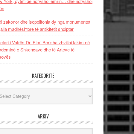
 York, qyteti që ndryshoi emrin… dhe ndryshoi
ën
i zakonor dhe isopolifonia dy nga monumentet
jalla madhështore të antikitetit shqiptar
etari i Vatrës Dr. Elmi Berisha zhvilloi takim në
deminë e Shkencave dhe të Arteve të
sovës
KATEGORITË
egoritë
ARKIV
iv