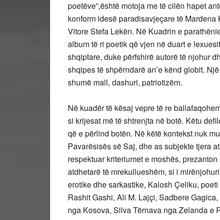
poetëve”,është motoja me të cilën hapet ant
konform idesë paradisavjeçare të Mardena Kel
Vitore Stefa Lekën. Në Kuadrin e parathënie
album të ri poetik që vjen në duart e lexues
shqiptare, duke përfshirë autorë të njohur dh
shqipes të shpërndarë an’e kënd globit. Një 
shumë mall, dashuri, patriotizëm.
Në kuadër të kësaj vepre të re ballafaqohem
si krijesat më të shtrenjta në botë. Këtu def
që e përlind botën. Në këtë kontekst nuk mu
Pavarësisës së Saj, dhe as subjekte tjera at
respektuar kriteriumet e moshës, prezanton 
atdhetarë të mrekullueshëm, si i mirënjohuri 
erotike dhe sarkastike, Kalosh Çeliku, poet
Rashit Gashi, Ali M. Lajçi, Sadbere Gagica
nga Kosova, Silva Tërnava nga Zelanda e R