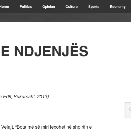
Home
Politics
Opinion
Culture
Sports
Economy
 E NDJENJËS
a Edit, Bukuresht, 2013)
Velajt, “Bota më së miri lexohet në shpirtin e