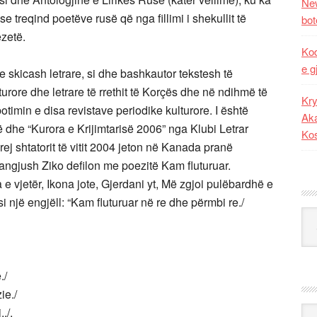
New
 treqind poetëve rusë që nga fillimi i shekullit të
bot
ëzetë.
Kod
e g
 skicash letrare, si dhe bashkautor tekstesh të
turore dhe letrare të rrethit të Korçës dhe në ndihmë të
Kry
otimin e disa revistave periodike kulturore. I është
Aka
ë dhe “Kurora e Krijimtarisë 2006” nga Klubi Letrar
Ko
prej shtatorit të vitit 2004 jeton në Kanada pranë
 Vangjush Ziko defilon me poezitë Kam fluturuar.
 vjetër, Ikona jote, Gjerdani yt, Më zgjoi pulëbardhë e
si një engjëll: “Kam fluturuar në re dhe përmbi re./
Kat
./
ie./
Ark
./.