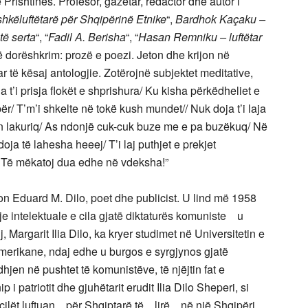
 Prishtinës. Profesor, gazetar, redactor dhe autor i
hkëluftëtarë për Shqipërinë Etnike
“,
Bardhok Kaçaku –
të serta
“, “
Fadil A. Berisha
“, “
Hasan Remniku – luftëtar
ë dorëshkrim: prozë e poezi. Jeton dhe krijon në
r të kësaj antologjie. Zotërojnë subjektet meditative,
a t’i prisja flokët e shprishura/ Ku kisha përkëdheliet e
r/ T’m’i shkelte në tokë kush mundet// Nuk doja t’i laja
rën lakuriq/ As ndonjë cuk-cuk buze me e pa buzëkuq/ Në
oja të lahesha heeej/ T’i laj puthjet e prekjet
 Të mëkatoj dua edhe në vdeksha!”
on Eduard M. Dilo, poet dhe publicist. U lind më 1958
lje intelektuale e cila gjatë diktaturës komuniste u
argarit Ilia Dilo, ka kryer studimet në Universitetin e
Amerikane, ndaj edhe u burgos e syrgjynos gjatë
hjen në pushtet të komunistëve, të njëjtin fat e
p i patriotit dhe gjuhëtarit erudit Ilia Dilo Sheperi, si
 cilët luftuan për Shqiptarë të lirë në një Shqipëri