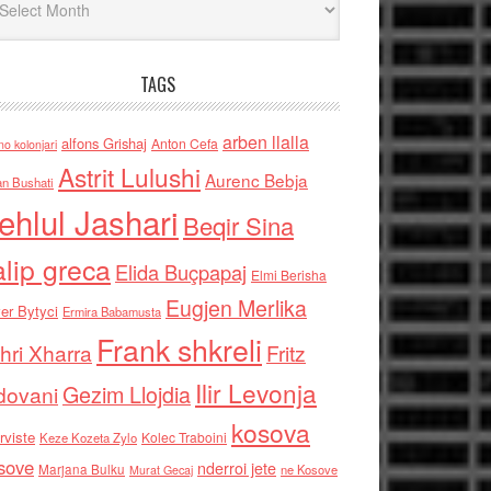
TAGS
arben llalla
alfons Grishaj
Anton Cefa
no kolonjari
Astrit Lulushi
Aurenc Bebja
an Bushati
ehlul Jashari
Beqir Sina
alip greca
Elida Buçpapaj
Elmi Berisha
Eugjen Merlika
er Bytyci
Ermira Babamusta
Frank shkreli
hri Xharra
Fritz
Ilir Levonja
Gezim Llojdia
dovani
kosova
rviste
Kolec Traboini
Keze Kozeta Zylo
sove
nderroi jete
Marjana Bulku
ne Kosove
Murat Gecaj