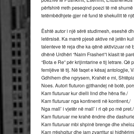
përfshirë rreth peseqind poezi të më shumë se
tetëmbëdhjete gjer në fund të shekullit të nj
Është autor i një sërë studimesh, eseshë dhe
letërsisë. Ka marrë pjesë aktive në jetën kul
talenteve të reja dhe ka qënë aktivizuar në b
dhënë Urdhëri “Naim Frasheri”i klasit të par
“Bota e Re” për krijimtarine e tij letrare. Që 
femijëve të tij. Në faqet e kësaj antologjie,
Gdhihem dhe ngrysem, Krahët e mi, Shtëpia e
Noes. Autori fluturon gjithandej në botë, por
Kam fluturuar kur dielli lind dhe hëna fle./
Kam fluturuar nga kontinenti në kontinent,/
Nga mall’ i vjetër në mall’ i ri që po më pret./
Kam fluturuar me krahë ëndrre dhe dashurie
Kam fluturuar mbi shpinë brenge dhe xheloz
Kam rrëshqitur dhe jam zvarritur si hidhërimi.