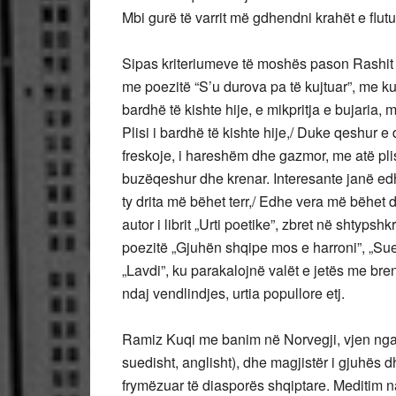
Mbi gurë të varrit më gdhendni krahët e flutur
Sipas kriteriumeve të moshës pason Rashit 
me poezitë “S’u durova pa të kujtuar”, me kujt
bardhë të kishte hije, e mikpritja e bujaria, me 
Plisi i bardhë të kishte hije,/ Duke qeshur e d
freskoje, i hareshëm dhe gazmor, me atë plis
buzëqeshur dhe krenar. Interesante janë edhe
ty drita më bëhet terr,/ Edhe vera më bëhet d
autor i librit „Urti poetike”, zbret në shtyp
poezitë „Gjuhën shqipe mos e harroni”, „Sue
„Lavdi”, ku parakalojnë valët e jetës me br
ndaj vendlindjes, urtia popullore etj.
Ramiz Kuqi me banim në Norvegji, vjen nga Ko
suedisht, anglisht), dhe magjistër i gjuhës d
frymëzuar të diasporës shqiptare. Meditim na