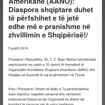
Amerikane (AANO):
Diaspora shqiptare duhet
të përfshihet e të jetë
edhe më e pranishme në
zhvillimin e Shqipërisë!/
5 gusht 2016
Presidenti i Republikës, Sh. T. Z. Bujar Nishani përshëndeti
veprimtarinë me rastin e 70-vjetorit të themelimit të
Organizatës Kombëtare Shqiptaro-Amerikane (AANO) dhe
mbajtjes së Kuvendit të saj të përvitshëm në Tiranë.
Kreu i Presidenti i Shtetit në fjalën e Tij përshëndetëse
duke shprehur respektin personal dhe vlerësimin
institucional theksoi se kjo Organizatë ka dhënë një
kontribut të paçmuar për të nxitur bashkimin,