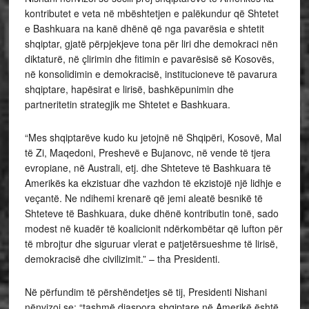
kontributet e veta në mbështetjen e palëkundur që Shtetet
e Bashkuara na kanë dhënë që nga pavarësia e shtetit
shqiptar, gjatë përpjekjeve tona për liri dhe demokraci nën
diktaturë, në çlirimin dhe fitimin e pavarësisë së Kosovës,
në konsolidimin e demokracisë, institucioneve të pavarura
shqiptare, hapësirat e lirisë, bashkëpunimin dhe
partneritetin strategjik me Shtetet e Bashkuara.
“Mes shqiptarëve kudo ku jetojnë në Shqipëri, Kosovë, Mal
të Zi, Maqedoni, Preshevë e Bujanovc, në vende të tjera
evropiane, në Australi, etj. dhe Shteteve të Bashkuara të
Amerikës ka ekzistuar dhe vazhdon të ekzistojë një lidhje e
veçantë. Ne ndihemi krenarë që jemi aleatë besnikë të
Shteteve të Bashkuara, duke dhënë kontributin tonë, sado
modest në kuadër të koalicionit ndërkombëtar që lufton për
të mbrojtur dhe siguruar vlerat e patjetërsueshme të lirisë,
demokracisë dhe civilizimit.” – tha Presidenti.
Në përfundim të përshëndetjes së tij, Presidenti Nishani
nënvizoi se: “tashmë diaspora shqiptare në Amerikë është