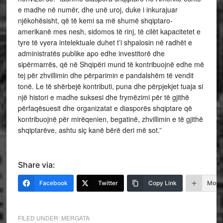
e madhe në numër, dhe unë uroj, duke i inkurajuar
njëkohësisht, që të kemi sa më shumë shqiptaro-
amerikanë mes nesh, sidomos të rinj, të cilët kapacitetet e
tyre të vyera intelektuale duhet t’i shpalosin në radhët e
administratës publike apo edhe investitorë dhe
sipërmarrës, që në Shqipëri mund të kontribuojnë edhe më
tej për zhvillimin dhe përparimin e pandalshëm të vendit
tonë. Le të shërbejë kontributi, puna dhe përpjekjet tuaja si
një histori e madhe suksesi dhe frymëzimi për të gjithë
përfaqësuesit dhe organizatat e diasporës shqiptare që
kontribuojnë për mirëqenien, begatinë, zhvillimin e të gjithë
shqiptarëve, ashtu siç kanë bërë deri më sot.”
Share via:
Facebook
Twitter
Copy Link
More
FILED UNDER:
MERGATA