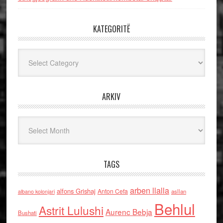
KATEGORITË
Kategoritë
ARKIV
Arkiv
TAGS
arben llalla
alfons Grishaj
Anton Cefa
asllan
albano kolonjari
Behlul
Astrit Lulushi
Aurenc Bebja
Bushati