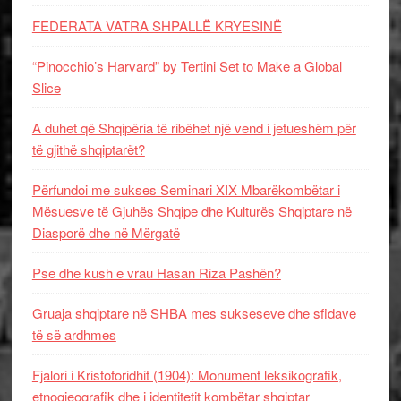
FEDERATA VATRA SHPALLË KRYESINË
“Pinocchio’s Harvard” by Tertini Set to Make a Global
Slice
A duhet që Shqipëria të ribëhet një vend i jetueshëm për
të gjithë shqiptarët?
Përfundoi me sukses Seminari XIX Mbarëkombëtar i
Mësuesve të Gjuhës Shqipe dhe Kulturës Shqiptare në
Diasporë dhe në Mërgatë
Pse dhe kush e vrau Hasan Riza Pashën?
Gruaja shqiptare në SHBA mes sukseseve dhe sfidave
të së ardhmes
Fjalori i Kristoforidhit (1904): Monument leksikografik,
etnogjeografik dhe i identitetit kombëtar shqiptar