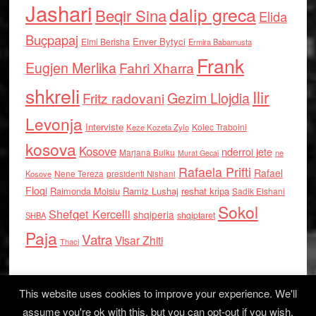
Jashari
dalip greca
Beqir Sina
Elida
Buçpapaj
Enver Bytyci
Elmi Berisha
Ermira Babamusta
Frank
Eugjen Merlika
Fahri Xharra
shkreli
Ilir
Gezim Llojdia
Fritz radovani
Levonja
Interviste
Kolec Traboini
Keze Kozeta Zylo
kosova
Kosove
nderroi jete
Marjana Bulku
ne
Murat Gecaj
Rafaela Prifti
Rafael
Nene Tereza
Kosove
presidenti Nishani
Floqi
Raimonda Moisiu
Ramiz Lushaj
reshat kripa
Sadik Elshani
Sokol
Shefqet Kercelli
shqiperia
shqiptaret
SHBA
Paja
Vatra
Visar Zhiti
Thaci
This website uses cookies to improve your experience. We'll
assume you're ok with this, but you can opt-out if you wish.