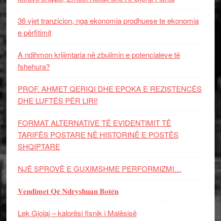
36 vjet tranzicion, nga ekonomia prodhuese te ekonomia
e përfitimit
A ndihmon krijimtaria në zbulimin e potencialeve të
fshehura?
PROF. AHMET QERIQI DHE EPOKA E REZISTENCЁS
DHE LUFTЁS PЁR LIRI!
FORMAT ALTERNATIVE TË EVIDENTIMIT TË
TARIFËS POSTARE NË HISTORINË E POSTËS
SHQIPTARE
NJË SPROVË E GUXIMSHME PERFORMIZMI…
𝐕𝐞𝐧𝐝𝐢𝐦𝐞𝐭 𝐐𝐞̈ 𝐍𝐝𝐫𝐲𝐬𝐡𝐮𝐚𝐧 𝐁𝐨𝐭𝐞̈𝐧
Lek Gjolaj – kalorësi fisnik i Malësisë