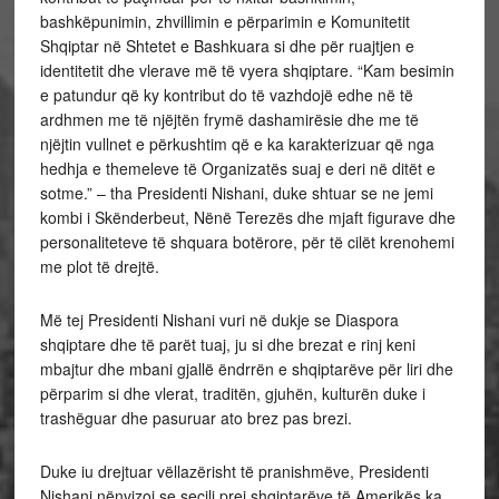
bashkëpunimin, zhvillimin e përparimin e Komunitetit
Shqiptar në Shtetet e Bashkuara si dhe për ruajtjen e
identitetit dhe vlerave më të vyera shqiptare. “Kam besimin
e patundur që ky kontribut do të vazhdojë edhe në të
ardhmen me të njëjtën frymë dashamirësie dhe me të
njëjtin vullnet e përkushtim që e ka karakterizuar që nga
hedhja e themeleve të Organizatës suaj e deri në ditët e
sotme.” – tha Presidenti Nishani, duke shtuar se ne jemi
kombi i Skënderbeut, Nënë Terezës dhe mjaft figurave dhe
personaliteteve të shquara botërore, për të cilët krenohemi
me plot të drejtë.
Më tej Presidenti Nishani vuri në dukje se Diaspora
shqiptare dhe të parët tuaj, ju si dhe brezat e rinj keni
mbajtur dhe mbani gjallë ëndrrën e shqiptarëve për liri dhe
përparim si dhe vlerat, traditën, gjuhën, kulturën duke i
trashëguar dhe pasuruar ato brez pas brezi.
Duke iu drejtuar vëllazërisht të pranishmëve, Presidenti
Nishani nënvizoi se secili prej shqiptarëve të Amerikës ka