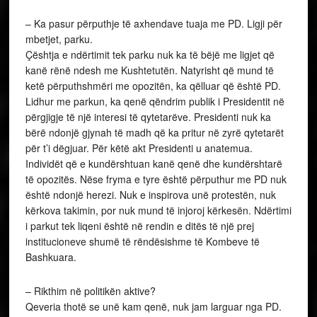
– Ka pasur përputhje të axhendave tuaja me PD. Ligji për
mbetjet, parku.
Çështja e ndërtimit tek parku nuk ka të bëjë me ligjet që
kanë rënë ndesh me Kushtetutën. Natyrisht që mund të
ketë përputhshmëri me opozitën, ka qëlluar që është PD.
Lidhur me parkun, ka qenë qëndrim publik i Presidentit në
përgjigje të një interesi të qytetarëve. Presidenti nuk ka
bërë ndonjë gjynah të madh që ka pritur në zyrë qytetarët
për t’i dëgjuar. Për këtë akt Presidenti u anatemua.
Individët që e kundërshtuan kanë qenë dhe kundërshtarë
të opozitës. Nëse fryma e tyre është përputhur me PD nuk
është ndonjë herezi. Nuk e inspirova unë protestën, nuk
kërkova takimin, por nuk mund të injoroj kërkesën. Ndërtimi
i parkut tek liqeni është në rendin e ditës të një prej
institucioneve shumë të rëndësishme të Kombeve të
Bashkuara.
– Rikthim në politikën aktive?
Qeveria thotë se unë kam qenë, nuk jam larguar nga PD.