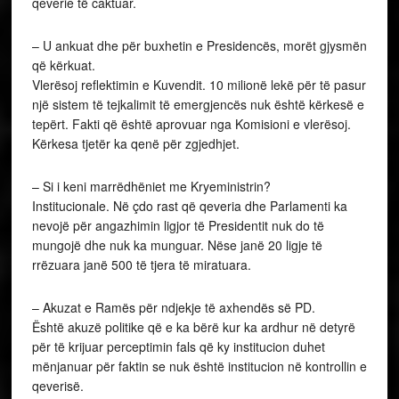
qeverie të caktuar.
– U ankuat dhe për buxhetin e Presidencës, morët gjysmën
që kërkuat.
Vlerësoj reflektimin e Kuvendit. 10 milionë lekë për të pasur
një sistem të tejkalimit të emergjencës nuk është kërkesë e
tepërt. Fakti që është aprovuar nga Komisioni e vlerësoj.
Kërkesa tjetër ka qenë për zgjedhjet.
– Si i keni marrëdhëniet me Kryeministrin?
Institucionale. Në çdo rast që qeveria dhe Parlamenti ka
nevojë për angazhimin ligjor të Presidentit nuk do të
mungojë dhe nuk ka munguar. Nëse janë 20 ligje të
rrëzuara janë 500 të tjera të miratuara.
– Akuzat e Ramës për ndjekje të axhendës së PD.
Është akuzë politike që e ka bërë kur ka ardhur në detyrë
për të krijuar perceptimin fals që ky institucion duhet
mënjanuar për faktin se nuk është institucion në kontrollin e
qeverisë.