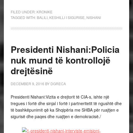
FILED UNDER:
KRONIKE
TAGGED WITH:
BALILI
,
KESHILLI I SIGURISE
,
NISHANI
Presidenti Nishani:Policia
nuk mund të kontrollojë
drejtësinë
DECEMBER 9, 2016
BY
DGRECA
Presidenti Nishani:Vizita e drejtorit të CIA-s, ishte një
tregues i fortë dhe sinjal i fortë i partneritetit të ngushtë dhe
të bashkëpunimit që ka Shqipëria me SHBA për ruajtjen e
sigurisë dhe paqes dhe ruajtjen e demokracisë./