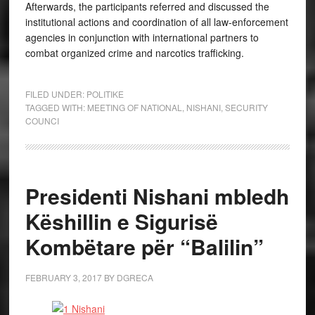
Afterwards, the participants referred and discussed the
institutional actions and coordination of all law-enforcement
agencies in conjunction with international partners to
combat organized crime and narcotics trafficking.
FILED UNDER:
POLITIKE
TAGGED WITH:
MEETING OF NATIONAL
,
NISHANI
,
SECURITY
COUNCI
Presidenti Nishani mbledh
Këshillin e Sigurisë
Kombëtare për “Balilin”
FEBRUARY 3, 2017
BY
DGRECA