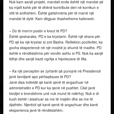
Nuk kam asnjë projekt, mandati ende është një mandat që
ka mjaft kohë për të dhënë kontribute deri në korrikun e
vitit të ardhshëm. Është gatishmëria për të marrë një
mandat të dytë. Kam dëgjuar thashetheme kafenesh.
– Do të merrni postin e kreut të PD?
Është qesharake, PD e ka kryetarin. Është një shans për
PD që ka një kryetar si zoti Basha. Reflekton pozitivitet, ka
goxha eksperiencë në një moshë jo shumë të madhe. PD
është e rëndësishme për vendin ashtu si PS. Nuk ka asnjë
lidhje dhe asnjë bazë ngritja e hipotezave të tilla.
– Ka një perceptim se zyrtarët që punojnë në Presidencë
janë familjarë apo përfaqësues të PD?
Janë disa individë që kanë qenë të angazhuar në
administratën e PD kur ka qenë në pushtet. Cilat janë
bindjet e brendshme unë nuk mund të ndërhyj. Nuk e di
kush është i atashuar as me të majtën dhe as me të
djathtën. Njerëzit që kanë qenë të angazhuar dhe kanë
eksperienca janë të rëndësishëm.