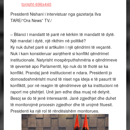
Presidenti Nishani i intervistuar nga gazetarja Ilva
TARE/“Ora News” TV./
– Bilanci i mandatit të parë në kërkim të mandatit të dytë.
Një mandat i dytë, një rikthim në politikë?
Ky nuk duhet parë si artikulim i një qëndrimi të veçantë.
Nuk i kam konsideruar asnjëherë si konflikt qëndrimet
institucionale. Natyrisht mospërputhshmëria e qëndrimeve
të qeverisë apo Parlamentit, kjo nuk do të thotë se ka
konflikt. Prandaj janë institucionet e ndara. Presidenti jo
domosdoshmërisht mund të niset nga ideja e të pasurit të
konfliktit, por në reagim të qëndrimeve që ka institucioni në
raport me çështjet. Unë jam edhe disa muaj në detyrë.
Besoj se do të jenë interesantë. Janë zgjedhjet dhe duhet
të monitorojmë procesin zgjedhor dhe të urojmë fituesit.
Presidenti ka një rol të rëndësishëm monitorues.