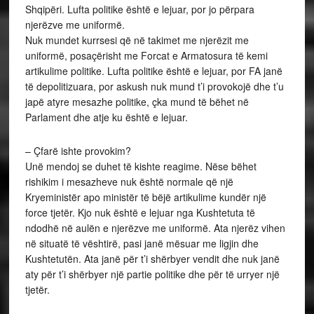
Shqipëri. Lufta politike është e lejuar, por jo përpara
njerëzve me uniformë.
Nuk mundet kurrsesi që në takimet me njerëzit me
uniformë, posaçërisht me Forcat e Armatosura të kemi
artikulime politike. Lufta politike është e lejuar, por FA janë
të depolitizuara, por askush nuk mund t’i provokojë dhe t’u
japë atyre mesazhe politike, çka mund të bëhet në
Parlament dhe atje ku është e lejuar.
– Çfarë ishte provokim?
Unë mendoj se duhet të kishte reagime. Nëse bëhet
rishikim i mesazheve nuk është normale që një
Kryeministër apo ministër të bëjë artikulime kundër një
force tjetër. Kjo nuk është e lejuar nga Kushtetuta të
ndodhë në aulën e njerëzve me uniformë. Ata njerëz vihen
në situatë të vështirë, pasi janë mësuar me ligjin dhe
Kushtetutën. Ata janë për t’i shërbyer vendit dhe nuk janë
aty për t’i shërbyer një partie politike dhe për të urryer një
tjetër.