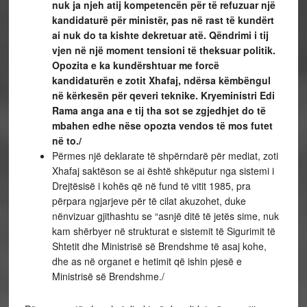
nuk ja njeh atij kompetencën për të refuzuar një
kandidaturë për ministër, pas në rast të kundërt
ai nuk do ta kishte dekretuar atë. Qëndrimi i tij
vjen në një moment tensioni të theksuar politik.
Opozita e ka kundërshtuar me forcë
kandidaturën e zotit Xhafaj, ndërsa këmbëngul
në kërkesën për qeveri teknike. Kryeministri Edi
Rama anga ana e tij tha sot se zgjedhjet do të
mbahen edhe nëse opozta vendos të mos futet
në to./
Përmes një deklarate të shpërndarë për mediat, zoti
Xhafaj saktëson se ai është shkëputur nga sistemi i
Drejtësisë i kohës që në fund të vitit 1985, pra
përpara ngjarjeve për të cilat akuzohet, duke
nënvizuar gjithashtu se “asnjë ditë të jetës sime, nuk
kam shërbyer në strukturat e sistemit të Sigurimit të
Shtetit dhe Ministrisë së Brendshme të asaj kohe,
dhe as në organet e hetimit që ishin pjesë e
Ministrisë së Brendshme./