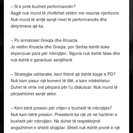
– Si e prek buxheti performancën?
Asgjë nuk mund të zhvillohet vetëm me resurse njerëzore.
Nuk mund të arrijë asnjë nivel të performancës dhe
detyrimeve që ka.
– Po armatoset Greqia dhe Kroacia.
Jo vetëm Kroacia dhe Greqia, por Serbia është duke
shpenzuar para për mbrojtjen. Siguria nuk është falas dhe
nuk është e garantuar asnjëherë.
– Strategjia ushtarake, keni thënë që është kopje e PD?
Nuk kam pasur një koment të tillë, e kam mbështetur.
Duhet të vinte më përpara për t’u diskutuar. Nuk mund të
përjashtohet asnjë aktor.
– Keni bërë presion për rritjen e buxhetit të mbrojtjes?
Nuk kam bërë presion. Presidenti ka një zë në hartimin e
buxhetit për mbrojtjen. Ne duhet të respektojmë
angazhimet e shtetit shqiptar. Shteti nuk është pronë e një