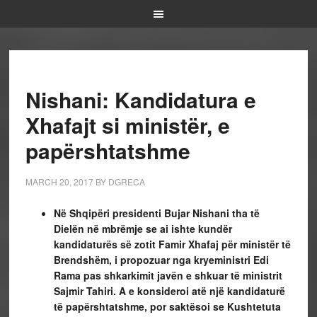
Nishani: Kandidatura e
Xhafajt si ministër, e
papërshtatshme
MARCH 20, 2017
BY
DGRECA
Në Shqipëri presidenti Bujar Nishani tha të
Dielën në mbrëmje se ai ishte kundër
kandidaturës së zotit Famir Xhafaj për ministër të
Brendshëm, i propozuar nga kryeministri Edi
Rama pas shkarkimit javën e shkuar të ministrit
Sajmir Tahiri. A e konsideroi atë një kandidaturë
të papërshtatshme, por saktësoi se Kushtetuta