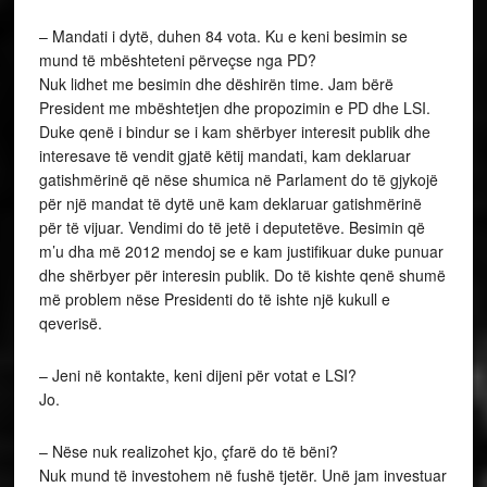
– Mandati i dytë, duhen 84 vota. Ku e keni besimin se
mund të mbështeteni përveçse nga PD?
Nuk lidhet me besimin dhe dëshirën time. Jam bërë
President me mbështetjen dhe propozimin e PD dhe LSI.
Duke qenë i bindur se i kam shërbyer interesit publik dhe
interesave të vendit gjatë këtij mandati, kam deklaruar
gatishmërinë që nëse shumica në Parlament do të gjykojë
për një mandat të dytë unë kam deklaruar gatishmërinë
për të vijuar. Vendimi do të jetë i deputetëve. Besimin që
m’u dha më 2012 mendoj se e kam justifikuar duke punuar
dhe shërbyer për interesin publik. Do të kishte qenë shumë
më problem nëse Presidenti do të ishte një kukull e
qeverisë.
– Jeni në kontakte, keni dijeni për votat e LSI?
Jo.
– Nëse nuk realizohet kjo, çfarë do të bëni?
Nuk mund të investohem në fushë tjetër. Unë jam investuar