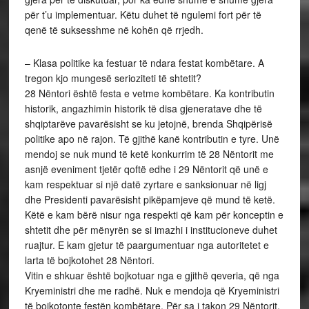
për t’u implementuar. Këtu duhet të ngulemi fort për të
qenë të suksesshme në kohën që rrjedh.
– Klasa politike ka festuar të ndara festat kombëtare. A
tregon kjo mungesë serioziteti të shtetit?
28 Nëntori është festa e vetme kombëtare. Ka kontributin
historik, angazhimin historik të disa gjeneratave dhe të
shqiptarëve pavarësisht se ku jetojnë, brenda Shqipërisë
politike apo në rajon. Të gjithë kanë kontributin e tyre. Unë
mendoj se nuk mund të ketë konkurrim të 28 Nëntorit me
asnjë eveniment tjetër qoftë edhe i 29 Nëntorit që unë e
kam respektuar si një datë zyrtare e sanksionuar në ligj
dhe Presidenti pavarësisht pikëpamjeve që mund të ketë.
Këtë e kam bërë nisur nga respekti që kam për konceptin e
shtetit dhe për mënyrën se si imazhi i institucioneve duhet
ruajtur. E kam gjetur të paargumentuar nga autoritetet e
larta të bojkotohet 28 Nëntori.
Vitin e shkuar është bojkotuar nga e gjithë qeveria, që nga
Kryeministri dhe me radhë. Nuk e mendoja që Kryeministri
të bojkotonte festën kombëtare. Për sa i takon 29 Nëntorit,