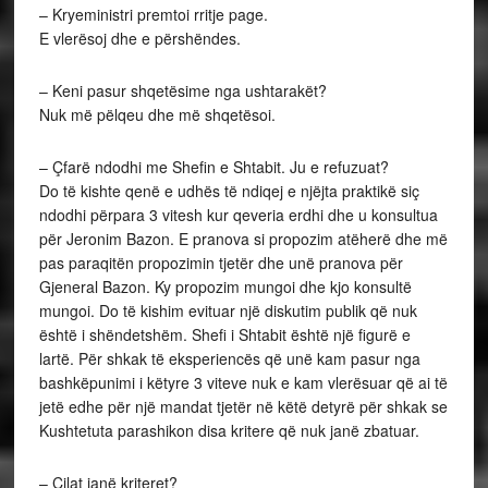
– Kryeministri premtoi rritje page.
E vlerësoj dhe e përshëndes.
– Keni pasur shqetësime nga ushtarakët?
Nuk më pëlqeu dhe më shqetësoi.
– Çfarë ndodhi me Shefin e Shtabit. Ju e refuzuat?
Do të kishte qenë e udhës të ndiqej e njëjta praktikë siç
ndodhi përpara 3 vitesh kur qeveria erdhi dhe u konsultua
për Jeronim Bazon. E pranova si propozim atëherë dhe më
pas paraqitën propozimin tjetër dhe unë pranova për
Gjeneral Bazon. Ky propozim mungoi dhe kjo konsultë
mungoi. Do të kishim evituar një diskutim publik që nuk
është i shëndetshëm. Shefi i Shtabit është një figurë e
lartë. Për shkak të eksperiencës që unë kam pasur nga
bashkëpunimi i këtyre 3 viteve nuk e kam vlerësuar që ai të
jetë edhe për një mandat tjetër në këtë detyrë për shkak se
Kushtetuta parashikon disa kritere që nuk janë zbatuar.
– Cilat janë kriteret?