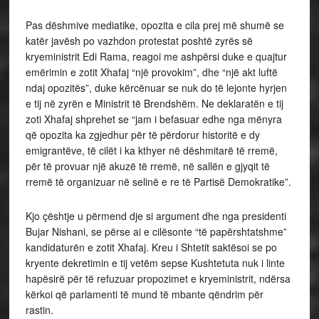
Pas dëshmive mediatike, opozita e cila prej më shumë se
katër javësh po vazhdon protestat poshtë zyrës së
kryeministrit Edi Rama, reagoi me ashpërsi duke e quajtur
emërimin e zotit Xhafaj “një provokim”, dhe “një akt luftë
ndaj opozitës”, duke kërcënuar se nuk do të lejonte hyrjen
e tij në zyrën e Ministrit të Brendshëm. Ne deklaratën e tij
zoti Xhafaj shprehet se “jam i befasuar edhe nga mënyra
që opozita ka zgjedhur për të përdorur historitë e dy
emigrantëve, të cilët i ka kthyer në dëshmitarë të rremë,
për të provuar një akuzë të rremë, në sallën e gjyqit të
rremë të organizuar në selinë e re të Partisë Demokratike”.
Kjo çështje u përmend dje si argument dhe nga presidenti
Bujar Nishani, se përse ai e cilësonte “të papërshtatshme”
kandidaturën e zotit Xhafaj. Kreu i Shtetit saktësoi se po
kryente dekretimin e tij vetëm sepse Kushtetuta nuk i linte
hapësirë për të refuzuar propozimet e kryeministrit, ndërsa
kërkoi që parlamenti të mund të mbante qëndrim për
rastin.