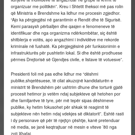
organizuar me politikën”. Kreu i Shtetit theksoi më pas rolin
që Ministria e Brendshme ka lidhur me procesin zgjedhor.
“Ajo ka përgjegjësi në garantimin e Rendit dhe të Sigurisë.
Kemi parasysh përballjen dhe qasjen e fenomeneve të
identifikuar dhe nga organizma ndërkombëtar, siç është
shitblerja e votës, apo angazhimi i individëve me rekorde
kriminale në fushatë. Ka përgjegjësinë për funksionimin e
infrastrukturës për pushtetin lokal. Si dhe është prodhuese
përmes Drejtorisë së Gjendjes civile, e listave të votuesve”.
Presidenti foli më pas edhe lidhur me “dëshmi
publike,shqetësuese, të cilat akuzojnë kandidaturën e
ministrit të Brendshëm për ushtrim dhune dhe torturë gjatë
procesit hetimor jo vetëm ndaj subjekteve që hetohen por
dhe familjarëve të tyre, për më tepër sipas dëshimeve
publike, ky hetim fokusohet për shkak të reagimit të
subjekteve nën hetim ndaj vdekjes së diktatorit”. Eshtë rasti
i dy personave që për të njejtçn çështje, kanë pretenduar
në media, se janë keqtrajtuar në mesin e viteve ’80 nga
zoti Xhafaj.