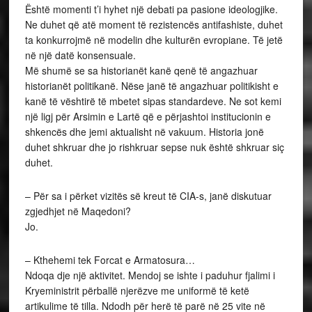
Është momenti t’i hyhet një debati pa pasione ideologjike.
Ne duhet që atë moment të rezistencës antifashiste, duhet
ta konkurrojmë në modelin dhe kulturën evropiane. Të jetë
në një datë konsensuale.
Më shumë se sa historianët kanë qenë të angazhuar
historianët politikanë. Nëse janë të angazhuar politikisht e
kanë të vështirë të mbetet sipas standardeve. Ne sot kemi
një ligj për Arsimin e Lartë që e përjashtoi institucionin e
shkencës dhe jemi aktualisht në vakuum. Historia jonë
duhet shkruar dhe jo rishkruar sepse nuk është shkruar siç
duhet.
– Për sa i përket vizitës së kreut të CIA-s, janë diskutuar
zgjedhjet në Maqedoni?
Jo.
– Kthehemi tek Forcat e Armatosura…
Ndoqa dje një aktivitet. Mendoj se ishte i paduhur fjalimi i
Kryeministrit përballë njerëzve me uniformë të ketë
artikulime të tilla. Ndodh për herë të parë në 25 vite në