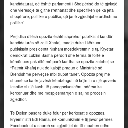
kandidaturat, që është parlamenti i Shqipërisë do të gjykojë
dhe vlerësojë të gjithë rrethanat dhe specifikën që ka jeta
shoqërore, politike e publike, që janë zgjedhjet e ardhshme
politike”.
Prej disa ditësh opozita është shprehur publikisht kundër
kandidaturës së zotit Xhafaj, madje duke i kërkuar
pubkikisht presidentit Nishani mosdekretimin e tij. Kryetari
demokrat Lulzim Basha përdori dhe terma të fortë e
kërcënues pak ditë më parë kur tha se opozita zotohej se
“Fatmir Xhafaj nuk do kalojë pragun e Ministrisë së
Brendshme përveçse mbi trupat tanë”. Opozita prej më
shumë se katër javësh këmbëngul në krijimin e një qeverie
teknike si një kusht të panegociueshëm, ndërsa ka
kërcënuar dhe me mospjesmarrjen e saj në procesin
zgjedhor.
Te Dielen pasdite duke folur për kërkesat e opozitës,
kryeministri Edi Rama, në komunikimin e tij javor përmes
Facebook-ut u shpreh se zgjedhjet do të mbahen edhe