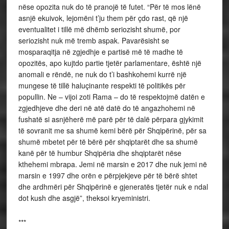
nëse opozita nuk do të pranojë të futet. “Për të mos lënë
asnjë ekuivok, lejomëni t’ju them për çdo rast, që një
eventualitet i tillë më dhëmb seriozisht shumë, por
seriozisht nuk më tremb aspak. Pavarësisht se
mosparaqitja në zgjedhje e partisë më të madhe të
opozitës, apo kujtdo partie tjetër parlamentare, është një
anomali e rëndë, ne nuk do t’i bashkohemi kurrë një
mungese të tillë haluçinante respekti të politikës për
popullin. Ne – vijoi zoti Rama – do të respektojmë datën e
zgjedhjeve dhe deri në atë datë do të angazhohemi në
fushatë si asnjëherë më parë për të dalë përpara gjykimit
të sovranit me sa shumë kemi bërë për Shqipërinë, për sa
shumë mbetet për të bërë për shqiptarët dhe sa shumë
kanë për të humbur Shqipëria dhe shqiptarët nëse
kthehemi mbrapa. Jemi në marsin e 2017 dhe nuk jemi në
marsin e 1997 dhe orën e përpjekjeve për të bërë shtet
dhe ardhmëri për Shqipërinë e gjeneratës tjetër nuk e ndal
dot kush dhe asgjë”, theksoi kryeministri.
***