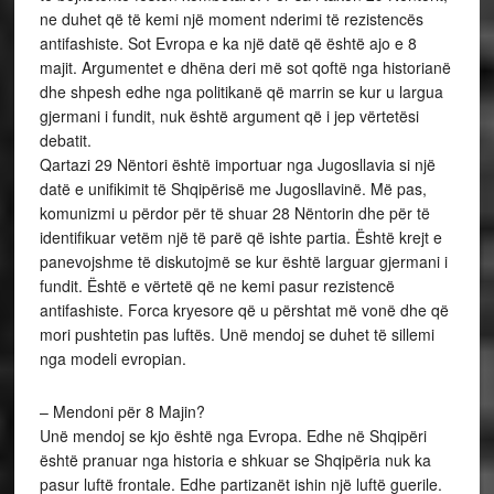
ne duhet që të kemi një moment nderimi të rezistencës
antifashiste. Sot Evropa e ka një datë që është ajo e 8
majit. Argumentet e dhëna deri më sot qoftë nga historianë
dhe shpesh edhe nga politikanë që marrin se kur u largua
gjermani i fundit, nuk është argument që i jep vërtetësi
debatit.
Qartazi 29 Nëntori është importuar nga Jugosllavia si një
datë e unifikimit të Shqipërisë me Jugosllavinë. Më pas,
komunizmi u përdor për të shuar 28 Nëntorin dhe për të
identifikuar vetëm një të parë që ishte partia. Është krejt e
panevojshme të diskutojmë se kur është larguar gjermani i
fundit. Është e vërtetë që ne kemi pasur rezistencë
antifashiste. Forca kryesore që u përshtat më vonë dhe që
mori pushtetin pas luftës. Unë mendoj se duhet të sillemi
nga modeli evropian.
– Mendoni për 8 Majin?
Unë mendoj se kjo është nga Evropa. Edhe në Shqipëri
është pranuar nga historia e shkuar se Shqipëria nuk ka
pasur luftë frontale. Edhe partizanët ishin një luftë guerile.