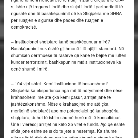
s, ishte një tregues i fortë dhe sinjal i fortë i partneritetit të
ngushtë dhe të bashkëpunimit që ka Shqipëria me SHBA
për ruajtjen e sigurisë dhe paqes dhe ruajtjen e
demokracisë.
– Institucionet shqiptare kanë bashkëpunuar mirë?
Bashkëpunimi nuk është gjithmonë i të njëjtit standard. Në
shumicën dërrmuese të rasteve që kanë të bëjnë me luftën
kundër terrorizimit, bashkëpunimi midis institucioneve ka
qenë shumë i mirë.
– 104 vjet shtet. Kemi institucione të besueshme?
Shqipëria ka eksperienca nga më të ndryshmet dhe nëse
krahasohemi me atë çka kemi pasur, arritjet janë të
jashtëzakonshme. Nëse e krahasojmë me atë çka
meritojnë shqiptarët apo me potencialet që ka shoqëria
shqiptare, duhet të ishim shumë herë më të konsoliduar.
Unë i vlerësoj arritjet në këto 25 vitet e fundit. Ajo që është
sfida jonë është se si do të jetë e nesërmja. Ka shumë
gjëra për të diskutuar, por ka edhe shumë e shumë gjëra