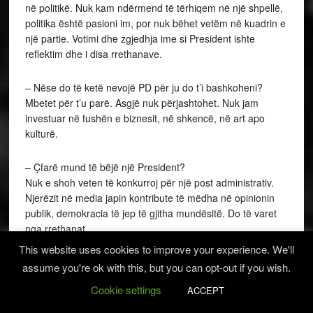
në politikë. Nuk kam ndërmend të tërhiqem në një shpellë,
politika është pasioni im, por nuk bëhet vetëm në kuadrin e
një partie. Votimi dhe zgjedhja ime si President ishte
reflektim dhe i disa rrethanave.
– Nëse do të ketë nevojë PD për ju do t’i bashkoheni?
Mbetet për t’u parë. Asgjë nuk përjashtohet. Nuk jam
investuar në fushën e biznesit, në shkencë, në art apo
kulturë.
– Çfarë mund të bëjë një President?
Nuk e shoh veten të konkurroj për një post administrativ.
Njerëzit në media japin kontribute të mëdha në opinionin
publik, demokracia të jep të gjitha mundësitë. Do të varet
nga rrethanat.
This website uses cookies to improve your experience. We'll
– Zgjedhjet?
assume you're ok with this, but you can opt-out if you wish.
Uroj të ndodhë më e mira për Shqipërinë.
Cookie settings
ACCEPT
– Ligji i mbetjeve ju e kthyet me argumentin se ishte në