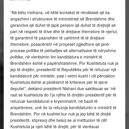
“Në këto rrethana, në këtë kontekst të rëndësisë që ka
angazhimi i strukturave të mininistrisë së Brendshme dhe
garancive që duhet të japë personi që duhet të drejtojë së
pari në respekt të lirive dhe të drejtave themelore të njeriut,
të garantimit të paanshëm të ushtrimit të të drejtave
themelore, posacërisht në proçeset zgjedhore që janë
procese politike të përballjes së alternativave të ndryshme
politike, në vlerësimin tim kandidatura e ministrit të
Brendshëm është e papërshtatshme. Por Kushtetuta nuk ja
jep të drejtën, presidentit të Republikës për të refuzuar një
kandidaturë për ministër, pasi i vetmi kusht i cili përcakton
Kushtetuta është ai plotësimit të kritereve për të qene
deputet”, deklaroi presidenti Nishani due saktësuar se “në
rast se kushtetuta do t’ja njihte të drejtën presidentit për të
refuzuar kandidaturat e kryeministrit, në bazë të
arsyetimeve, unë do ta refuzoja kandidaturën e ministrit të
Brendshëm. Por në kushtet kur nuk ja jep këtë të drejtë
presidentit, shpresoj dhe besoj se ai institucion të cilit
Kushtetuta ja njeh këtë të drejtë, për të vlerësuar