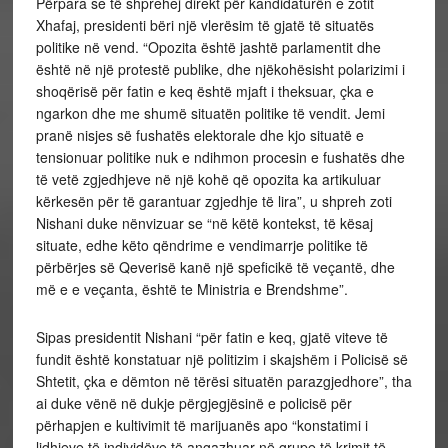
Përpara se të shprehej direkt për kandidaturën e zotit
Xhafaj, presidenti bëri një vlerësim të gjatë të situatës
politike në vend. “Opozita është jashtë parlamentit dhe
është në një protestë publike, dhe njëkohësisht polarizimi i
shoqërisë për fatin e keq është mjaft i theksuar, çka e
ngarkon dhe me shumë situatën politike të vendit. Jemi
pranë nisjes së fushatës elektorale dhe kjo situatë e
tensionuar politike nuk e ndihmon procesin e fushatës dhe
të vetë zgjedhjeve në një kohë që opozita ka artikuluar
kërkesën për të garantuar zgjedhje të lira”, u shpreh zoti
Nishani duke nënvizuar se “në këtë kontekst, të kësaj
situate, edhe këto qëndrime e vendimarrje politike të
përbërjes së Qeverisë kanë një speficikë të veçantë, dhe
më e e veçanta, është te Ministria e Brendshme”.
Sipas presidentit Nishani “për fatin e keq, gjatë viteve të
fundit është konstatuar një politizim i skajshëm i Policisë së
Shtetit, çka e dëmton në tërësi situatën parazgjedhore”, tha
ai duke vënë në dukje përgjegjësinë e policisë për
përhapjen e kultivimit të marijuanës apo “konstatimi i
lidhjeve të individëve të angazhuar në grupe të krimit të