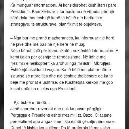
Ka munguar informacioni. Ai konsiderohet këshilltari i parë i
Presidentit. Kam kërkuar informacione në vijimësi për një
sërë dokumentesh që kanë të bëjnë me hartimin e
strategjive, të strukturave, planifikimit të objekteve.
– Nga burime pranë mazhorancës, ka informuar një herë
në javë dhe më pas në një herë në muaj.
Nëse bëhet fjalë për komunikatën nuk është informacion. E
kemi fjalën për çështje të rëndësishme. Në lidhje me
rrëzimin e helikopterit ka ardhur nga ministri i Mbrojtjes.
Është një aksident i veçuar. Ka të bëjë me platformën e
sigurisë së mbrojtjes dhe një çështje thelbësore që ka të
bëjë me pronat e ushtrisë, që Kushtetuta kërkon me çdo
kusht dhënien e lejes nga Presidenti.
– Kjo është e rëndë…
Janë shprehur rezervat dhe nuk ka pasur përgjigje.
Përgjigjja e Presidenti është rrëzimi i zt. Bazo. Cilat janë
perceptimet apo angazhimet, kjo është çështje personale.
Duhet të kishte konsultime. Do të preferoja të mos kish