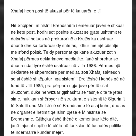
Xhafaj hedh poshtë akuzat për të kaluarën e tij
Në Shqipëri, ministri i Brendshëm i emëruar javën e shkuar
në këtë post, hodhi sot poshtë akuzat se gjatë ushtrimit të
detyrës si hetues në prokurorinë e Krujës ka ushtruar
dhunë dhe ka torturuar dy shtetas, lidhur me një çështje
me sfond politik. Të dy personat që kanë akuzuar zotin
Xhafaj përmes deklarimeve mediatike, janë shprehur se
dhuna ndaj tyre është ushtruar në vitin 1986. Përmes një
deklarate të shpërndarë për mediat, zoti Xhafaj saktëson
se ai është shkëputur nga sistemi i Drejtësisë i kohës që në
fund të vitit 1985, pra përpara ngjarjeve për të cilat
akuzohet, duke nënvizuar gjithashtu se “asnjë ditë të jetës
sime, nuk kam shërbyer në strukturat e sistemit të Sigurimit
të Shtetit dhe Ministrisë së Brendshme të asaj kohe, dhe as
në organet e hetimit që ishin pjesë e Ministrisë së
Brendshme. Gjithçka ëshë thënë e komentuar këto ditë,
janë thjesht shpifje të ulëta në funksion të fushatës politike
të ndërmarrë kundër meje”.