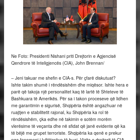
Ne Foto: Presidenti Nishani priti Drejtorin e Agjencisë
Qendrore të Inteligjencës (CIA), John Brennan/
– Jeni takuar me shefin e CIA-s. Për çfarë diskutuat?
Ishte takim shumë i rëndësishëm dhe miqësor. Ishte hera e
parë që takoja një personalitet kaq të lartë të Shteteve të
Bashkuara të Amerikës. Për sa i takon proceseve që lidhen
me garantimin e sigurisë, Shqipëria është angazhuar në
ruajtjen e stabilitetit rajonal, ku Shqipëria ka rol të
rëndësishëm, çka edhe në takimin e sotëm morëm
vlerësime të veçanta dhe në sfidat që janë evidente që ka
të bëjë me grupet terroriste. Shqipëria ka qenë e prekur
nga fenomeni i luftëtarëve të huaj. Vizita e drejtorit të CIA-