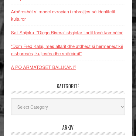
Arbëreshët si model evropian i mbrojtjes së identitetit
kulturor
Sali Shijaku, “Diego Rivera” shqiptar i artit tonë kombëtar
“Dom Fred Kalaj, mes altarit dhe atdheut si hermeneutikë
e shpresës, kujtesës dhe shërbimit”
A PO ARMATOSET BALLKANI?
KATEGORITË
Kategoritë
ARKIV