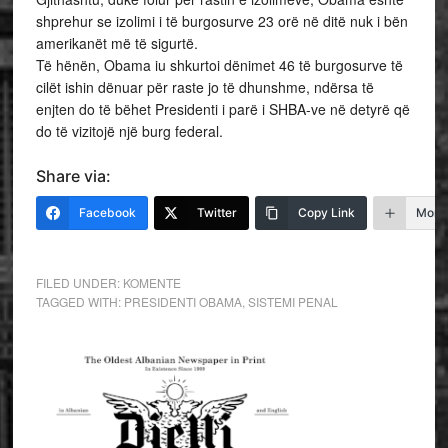
shprehur se izolimi i të burgosurve 23 orë në ditë nuk i bën
amerikanët më të sigurtë.
Të hënën, Obama iu shkurtoi dënimet 46 të burgosurve të
cilët ishin dënuar për raste jo të dhunshme, ndërsa të
enjten do të bëhet Presidenti i parë i SHBA-ve në detyrë që
do të vizitojë një burg federal.
Share via:
Facebook
Twitter
Copy Link
More
FILED UNDER:
KOMENTE
TAGGED WITH:
PRESIDENTI OBAMA
,
SISTEMI PENAL