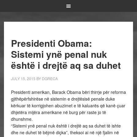
Presidenti Obama:
Sistemi ynë penal nuk
është i drejtë aq sa duhet
JULY 15, 2015
BY
DGRECA
Presidenti amerikan, Barack Obama bëri thirrje për reforma
gjithëpërfshirëse në sistemin e drejtësisë penale duke
kërkuar të korrigjohen abuzimet e të kaluarës që kanë çuar
dhjetëra mijëra amerikane në burg për raste jo të
dhunshme.
“Sistemi ynë penal nuk është i drejtë aq sa duhet të ishte
dhe ne duhet të bëjmë diçka”, theksoi ai në një fjalim në