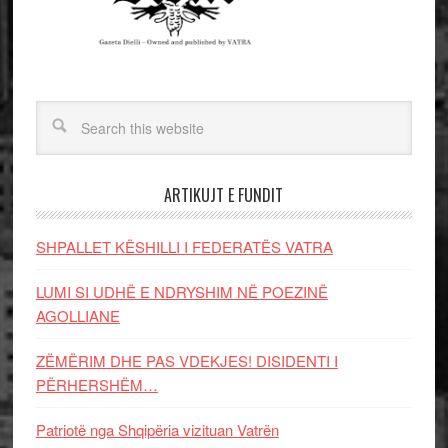
ARTIKUJT E FUNDIT
SHPALLET KËSHILLI I FEDERATËS VATRA
LUMI SI UDHË E NDRYSHIM NË POEZINË
AGOLLIANE
ZËMËRIM DHE PAS VDEKJES! DISIDENTI I
PËRHERSHËM…
Patriotë nga Shqipëria vizituan Vatrën