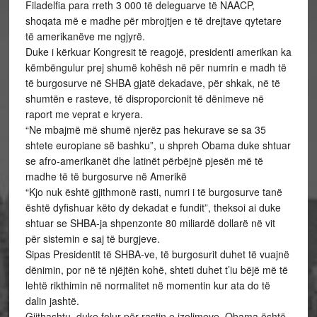
Filadelfia para rreth 3 000 të deleguarve të NAACP,
shoqata më e madhe për mbrojtjen e të drejtave qytetare
të amerikanëve me ngjyrë.
Duke i kërkuar Kongresit të reagojë, presidenti amerikan ka
këmbëngulur prej shumë kohësh në për numrin e madh të
të burgosurve në SHBA gjatë dekadave, për shkak, në të
shumtën e rasteve, të disproporcionit të dënimeve në
raport me veprat e kryera.
“Ne mbajmë më shumë njerëz pas hekurave se sa 35
shtete europiane së bashku”, u shpreh Obama duke shtuar
se afro-amerikanët dhe latinët përbëjnë pjesën më të
madhe të të burgosurve në Amerikë
“Kjo nuk është gjithmonë rasti, numri i të burgosurve tanë
është dyfishuar këto dy dekadat e fundit”, theksoi ai duke
shtuar se SHBA-ja shpenzonte 80 miliardë dollarë në vit
për sistemin e saj të burgjeve.
Sipas Presidentit të SHBA-ve, të burgosurit duhet të vuajnë
dënimin, por në të njëjtën kohë, shteti duhet t’iu bëjë më të
lehtë rikthimin në normalitet në momentin kur ata do të
dalin jashtë.
Gjithashtu, duke folur për rastin e izolimeve, Obama është