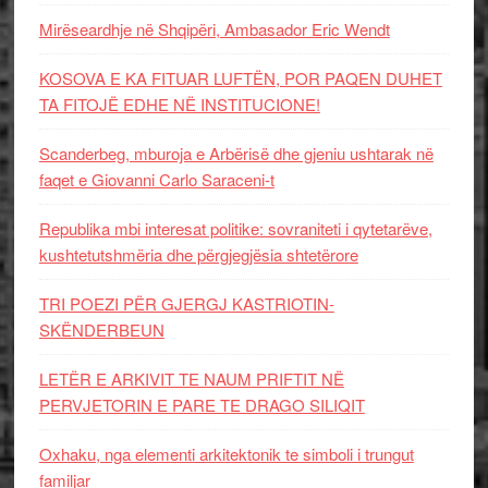
Mirëseardhje në Shqipëri, Ambasador Eric Wendt
KOSOVA E KA FITUAR LUFTËN, POR PAQEN DUHET
TA FITOJË EDHE NË INSTITUCIONE!
Scanderbeg, mburoja e Arbërisë dhe gjeniu ushtarak në
faqet e Giovanni Carlo Saraceni-t
Republika mbi interesat politike: sovraniteti i qytetarëve,
kushtetutshmëria dhe përgjegjësia shtetërore
TRI POEZI PËR GJERGJ KASTRIOTIN-
SKËNDERBEUN
LETËR E ARKIVIT TE NAUM PRIFTIT NË
PERVJETORIN E PARE TE DRAGO SILIQIT
Oxhaku, nga elementi arkitektonik te simboli i trungut
familjar