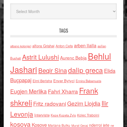
Arkiv
TAGS
arben llalla
alfons Grishaj
Anton Cefa
asllan
albano kolonjari
Behlul
Astrit Lulushi
Aurenc Bebja
Bushati
Jashari
dalip greca
Beqir Sina
Elida
Buçpapaj
Enver Bytyci
Elmi Berisha
Ermira Babamusta
Frank
Eugjen Merlika
Fahri Xharra
shkreli
Ilir
Gezim Llojdia
Fritz radovani
Levonja
Interviste
Kolec Traboini
Keze Kozeta Zylo
kosova
Kosove
nderroi jete
Marjana Bulku
ne
Murat Gecaj