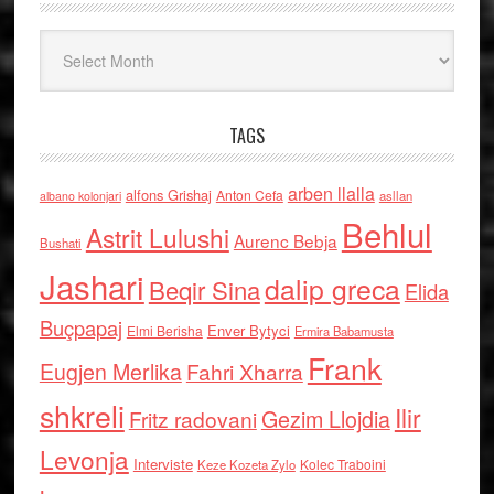
Arkiv
TAGS
arben llalla
alfons Grishaj
Anton Cefa
asllan
albano kolonjari
Behlul
Astrit Lulushi
Aurenc Bebja
Bushati
Jashari
dalip greca
Beqir Sina
Elida
Buçpapaj
Enver Bytyci
Elmi Berisha
Ermira Babamusta
Frank
Eugjen Merlika
Fahri Xharra
shkreli
Ilir
Gezim Llojdia
Fritz radovani
Levonja
Interviste
Kolec Traboini
Keze Kozeta Zylo