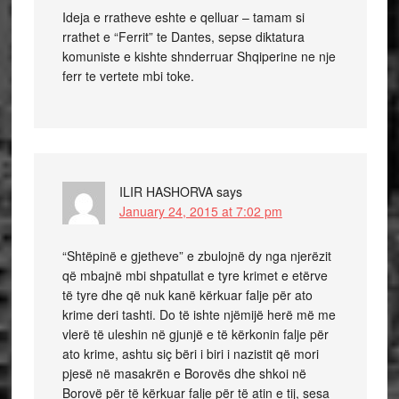
Ideja e rratheve eshte e qelluar – tamam si
rrathet e “Ferrit” te Dantes, sepse diktatura
komuniste e kishte shnderruar Shqiperine ne nje
ferr te vertete mbi toke.
ILIR HASHORVA
says
January 24, 2015 at 7:02 pm
“Shtëpinë e gjetheve” e zbulojnë dy nga njerëzit
që mbajnë mbi shpatullat e tyre krimet e etërve
të tyre dhe që nuk kanë kërkuar falje për ato
krime deri tashti. Do të ishte njëmijë herë më me
vlerë të uleshin në gjunjë e të kërkonin falje për
ato krime, ashtu siç bëri i biri i nazistit që mori
pjesë në masakrën e Borovës dhe shkoi në
Borovë për të kërkuar falje për të atin e tij, sesa