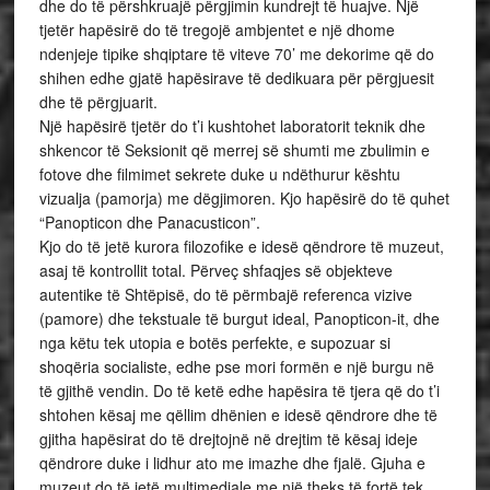
dhe do të përshkruajë përgjimin kundrejt të huajve. Një
tjetër hapësirë do të tregojë ambjentet e një dhome
ndenjeje tipike shqiptare të viteve 70’ me dekorime që do
shihen edhe gjatë hapësirave të dedikuara për përgjuesit
dhe të përgjuarit.
Një hapësirë tjetër do t’i kushtohet laboratorit teknik dhe
shkencor të Seksionit që merrej së shumti me zbulimin e
fotove dhe filmimet sekrete duke u ndëthurur kështu
vizualja (pamorja) me dëgjimoren. Kjo hapësirë do të quhet
“Panopticon dhe Panacusticon”.
Kjo do të jetë kurora filozofike e idesë qëndrore të muzeut,
asaj të kontrollit total. Përveç shfaqjes së objekteve
autentike të Shtëpisë, do të përmbajë referenca vizive
(pamore) dhe tekstuale të burgut ideal, Panopticon-it, dhe
nga këtu tek utopia e botës perfekte, e supozuar si
shoqëria socialiste, edhe pse mori formën e një burgu në
të gjithë vendin. Do të ketë edhe hapësira të tjera që do t’i
shtohen kësaj me qëllim dhënien e idesë qëndrore dhe të
gjitha hapësirat do të drejtojnë në drejtim të kësaj ideje
qëndrore duke i lidhur ato me imazhe dhe fjalë. Gjuha e
muzeut do të jetë multimediale me një theks të fortë tek