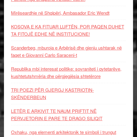
Mirëseardhje në Shqipëri, Ambasador Eric Wendt
KOSOVA E KA FITUAR LUFTËN, POR PAQEN DUHET
TA FITOJË EDHE NË INSTITUCIONE!
Scanderbeg, mburoja e Arbërisë dhe gjeniu ushtarak në
faqet e Giovanni Carlo Saraceni-t
Republika mbi interesat politike: sovraniteti i qytetarëve,
kushtetutshmëria dhe përgjegjësia shtetërore
TRI POEZI PËR GJERGJ KASTRIOTIN-
SKËNDERBEUN
LETËR E ARKIVIT TE NAUM PRIFTIT NË
PERVJETORIN E PARE TE DRAGO SILIQIT
Oxhaku, nga elementi arkitektonik te simboli i trungut