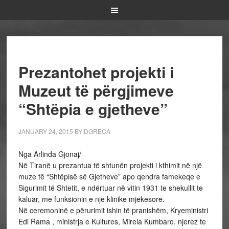
Prezantohet projekti i
Muzeut të përgjimeve
“Shtëpia e gjetheve”
JANUARY 24, 2015
BY
DGRECA
Nga Arlinda Gjonaj/
Në Tiranë u prezantua të shtunën projekti i kthimit në një
muze të “Shtëpisë së Gjetheve” apo qendra famekeqe e
Sigurimit të Shtetit, e ndërtuar në vitin 1931 te shekullit te
kaluar, me funksionin e nje klinike mjekesore.
Në ceremoninë e përurimit ishin të pranishëm, Kryeministri
Edi Rama , ministrja e Kultures, Mirela Kumbaro. njerez te