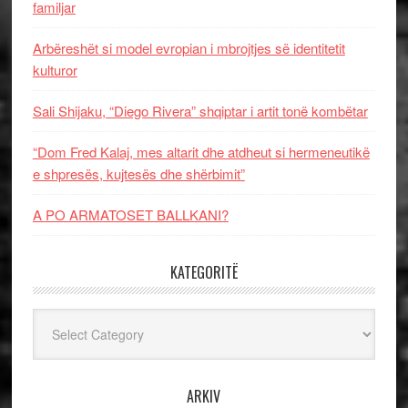
familjar
Arbëreshët si model evropian i mbrojtjes së identitetit
kulturor
Sali Shijaku, “Diego Rivera” shqiptar i artit tonë kombëtar
“Dom Fred Kalaj, mes altarit dhe atdheut si hermeneutikë
e shpresës, kujtesës dhe shërbimit”
A PO ARMATOSET BALLKANI?
KATEGORITË
Kategoritë
ARKIV