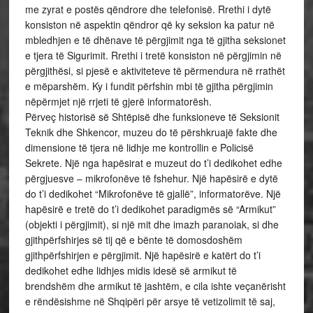
me zyrat e postës qëndrore dhe telefonisë. Rrethi i dytë
konsiston në aspektin qëndror që ky seksion ka patur në
mbledhjen e të dhënave të përgjimit nga të gjitha seksionet
e tjera të Sigurimit. Rrethi i tretë konsiston në përgjimin në
përgjithësi, si pjesë e aktiviteteve të përmendura në rrathët
e mëparshëm. Ky i fundit përfshin mbi të gjitha përgjimin
nëpërmjet një rrjeti të gjerë informatorësh.
Përveç historisë së Shtëpisë dhe funksioneve të Seksionit
Teknik dhe Shkencor, muzeu do të përshkruajë fakte dhe
dimensione të tjera në lidhje me kontrollin e Policisë
Sekrete. Një nga hapësirat e muzeut do t’i dedikohet edhe
përgjuesve – mikrofonëve të fshehur. Një hapësirë e dytë
do t’i dedikohet “Mikrofonëve të gjallë”, informatorëve. Një
hapësirë e tretë do t’i dedikohet paradigmës së “Armikut”
(objekti i përgjimit), si një mit dhe imazh paranoiak, si dhe
gjithpërfshirjes së tij që e bënte të domosdoshëm
gjithpërfshirjen e përgjimit. Një hapësirë e katërt do t’i
dedikohet edhe lidhjes midis idesë së armikut të
brendshëm dhe armikut të jashtëm, e cila ishte veçanërisht
e rëndësishme në Shqipëri për arsye të vetizolimit të saj,