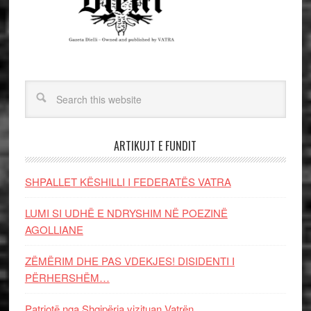
ARTIKUJT E FUNDIT
SHPALLET KËSHILLI I FEDERATËS VATRA
LUMI SI UDHË E NDRYSHIM NË POEZINË
AGOLLIANE
ZËMËRIM DHE PAS VDEKJES! DISIDENTI I
PËRHERSHËM…
Patriotë nga Shqipëria vizituan Vatrën