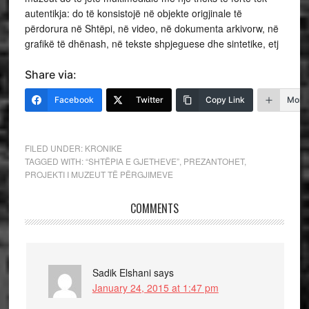
autentikja: do të konsistojë në objekte origjinale të
përdorura në Shtëpi, në video, në dokumenta arkivorw, në
grafikë të dhënash, në tekste shpjeguese dhe sintetike, etj
Share via:
Facebook
Twitter
Copy Link
More
FILED UNDER:
KRONIKE
TAGGED WITH:
“SHTËPIA E GJETHEVE”
,
PREZANTOHET
,
PROJEKTI I MUZEUT TË PËRGJIMEVE
COMMENTS
Sadik Elshani
says
January 24, 2015 at 1:47 pm