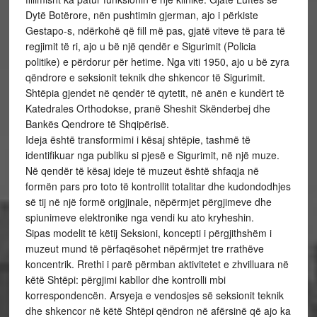
Dytë Botërore, nën pushtimin gjerman, ajo i përkiste
Gestapo-s, ndërkohë që fill më pas, gjatë viteve të para të
regjimit të ri, ajo u bë një qendër e Sigurimit (Policia
politike) e përdorur për hetime. Nga viti 1950, ajo u bë zyra
qëndrore e seksionit teknik dhe shkencor të Sigurimit.
Shtëpia gjendet në qendër të qytetit, në anën e kundërt të
Katedrales Orthodokse, pranë Sheshit Skënderbej dhe
Bankës Qendrore të Shqipërisë.
Ideja është transformimi i kësaj shtëpie, tashmë të
identifikuar nga publiku si pjesë e Sigurimit, në një muze.
Në qendër të kësaj ideje të muzeut është shfaqja në
formën pars pro toto të kontrollit totalitar dhe kudondodhjes
së tij në një formë origjinale, nëpërmjet përgjimeve dhe
spiunimeve elektronike nga vendi ku ato kryheshin.
Sipas modelit të këtij Seksioni, koncepti i përgjithshëm i
muzeut mund të përfaqësohet nëpërmjet tre rrathëve
koncentrik. Rrethi i parë përmban aktivitetet e zhvilluara në
këtë Shtëpi: përgjimi kabllor dhe kontrolli mbi
korrespondencën. Arsyeja e vendosjes së seksionit teknik
dhe shkencor në këtë Shtëpi qëndron në afërsinë që ajo ka