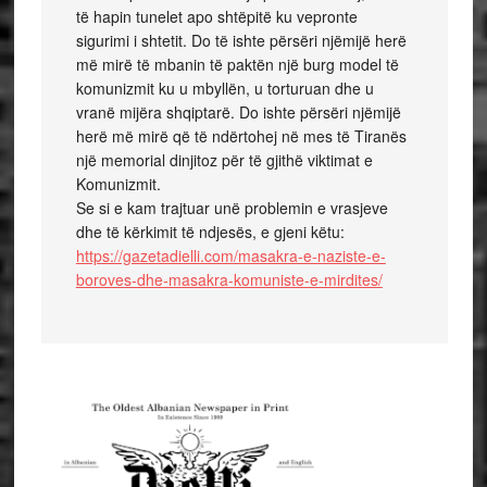
të hapin tunelet apo shtëpitë ku vepronte
sigurimi i shtetit. Do të ishte përsëri njëmijë herë
më mirë të mbanin të paktën një burg model të
komunizmit ku u mbyllën, u torturuan dhe u
vranë mijëra shqiptarë. Do ishte përsëri njëmijë
herë më mirë që të ndërtohej në mes të Tiranës
një memorial dinjitoz për të gjithë viktimat e
Komunizmit.
Se si e kam trajtuar unë problemin e vrasjeve
dhe të kërkimit të ndjesës, e gjeni këtu:
https://gazetadielli.com/masakra-e-naziste-e-
boroves-dhe-masakra-komuniste-e-mirdites/