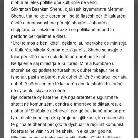
njohur te jetes poltike dhe kulturore ne vend.
Shkrimtari Bashkim Shehu, djali i ish kryeministrit Mehmet
Shehu, tha ne kete ceremoni, se të flasësh për të kaluarën
është e domosdoshme për një shoqëri si shoqëria
shqiptare, por ekziston rreziku se politikanët mund ta
përdorin për qëllimet e ditës.
“Uroj të mos e bëni këtë”, deklaroi ai, nderkohe qe ministrja
e Kulturës, Mirela Kumbaro e siguroi z. Shehu se asgje e
folur për këtë muze nuk do të përdoret politikisht.
Në fjalën e saj ministrja e Kulturës, Mirela Kumbaro u
shpreh se kjo godinë torturash nuk duhet mbajtur më e
fshehur, pasi shqiptarët nuk duhet të kënë më tabu, por ata
duhet të përballen me të kaluarën dhe ta shohin historinë
në sy ashtui siç ajo ka qënë.
Një ndërtesë dy katëshe, një nga arteritet e sigurimit të
shtetit në komunizëm, qendra e tmerreve të diktaturës, e
njohur si “Shtëpia e gjetheve”, por që pak kanë mbetur prej
tyre, është vendi nga ku përgjohej gjithkush, ku mbaheshin
të gjitha të dhënat për çdo të dyshuar të regjimit komunist.
Ndërtuar në vitin 1931 ne shekullin e kaluar, godina,
fillimisht ka patur funksionin e një klinike. Gjatë Luftës së