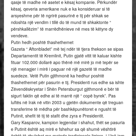
qasje të madhe në asetet e kësaj kompanie. Përkundër
kësaj, qeveria amerikane nuk e ka konsideruar si të
arsyeshme për të ngrirë pasurinë e tij për shkak se
ndoshta një vendim i tillë do të mund të shkaktonte “
përshkallëzim” të marrëdhënieve në mes të këtyre dy
vendeve.
Putin hedh poshtë thashethemet
Gazeta “ Aftonbladet” më tej ndër të tjera thekson se sipas
Departamentit të Kremlinit, Putin gjatë vitit të kaluar kishte
fituar 102.000 dollarë apo thënë më mirë jo më tepër se
një menagjer i mirë i paguar në një gazetë të madhe
suedeze. Vetë Putin gjithmonë ka hedhur poshtë
thashethemet për pasurin e tij. Presidenti rus edhe sa ishte
Zëvendëskryetar i Shën Petersburgut gjithmonë e bër të
sigurt faktin që edhe ai të marrë një “ copë byrek”. Pas
luftës në Irak në vitin 2003 u gjetën dokumente që treguan
transferime të mëdha për bashkëpunëtoret e ngusht të
Putinit, shefit të tij të stafit dhe zyra e Presidentit.
Gary Kasparov, kampion legjendar i shahut, thët se pasuria
e Putinit është aq mirë e fshehur sa që shumë vështirë
është të zbulohet me metoda tradicionale ligjore. “ Unë jam