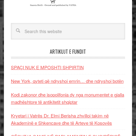
ARTIKUJT E FUNDIT
SPAÇI NUK E MPOSHTI SHPIRTIN
New York, qyteti që ndryshoi emrin… dhe ndryshoi botën
Kodi zakonor dhe isopolifonia dy nga monumentet e gjalla
madhështore të antikitetit shqiptar
Kryetari i Vatrës Dr. Elmi Berisha zhvilloi takim në
Akademinë e Shkencave dhe të Arteve të Kosovës