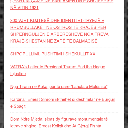
ÇËSHTJA ÇAME NË PARLAMENTIN E SHQIPËRISË
NË VITIN 1921
300 VJET KUJTESË DHE IDENTITET-TRYEZË E
RRUMBULLAKËT NË OSTROS TË KRAJËS PËR
SHPËRNGULJEN E ARBËRESHËVE NGA TREVA
KRAJË-SHESTAN NË ZARË TË DALMACISË
SHPOPULLIMI, PUSHTIMI I SHEKULLIT XXI
VATRA’s Letter to President Trump: End the Hague
Injustice
Nga Tirana në Kukaj për të parë “Lahuta e Malësisë”
Kardinali Ernest Simoni rikthehet si dëshmitar në Burgun
e Spaçit
Dom Ndre Mjeda, sipas dy figurave monumentale të
letrave shqipe, Ernest Koliqit dhe At Gjergj Fishta