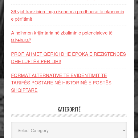
36 vjet tranzicion, nga ekonomia prodhuese te ekonomia
e përfitimit
A ndihmon krijimtaria në zbulimin e potencialeve të
fshehura?
PROF. AHMET QERIQI DHE EPOKA E REZISTENCЁS
DHE LUFTЁS PЁR LIRI!
FORMAT ALTERNATIVE TË EVIDENTIMIT TË
TARIFËS POSTARE NË HISTORINË E POSTËS
SHQIPTARE
KATEGORITË
Kategoritë