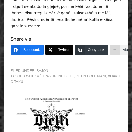
i sigurt se ata do ta gjejnë, por me këtë rast duhet të
thehen disa rregulla për të qenë i suksesshëm me të”,
thotë ai. Kështu ndër të tjera thuhet në artikullin e kësaj
gazete suedeze.
Share via:
Facebook
Twitter
Copy Link
More
FILED UNDER:
RAJON
TAGGED WITH:
MË I PASUR
,
NE BOTE
,
PUTIN POLITIKANI
,
XHAVIT
CITAKU