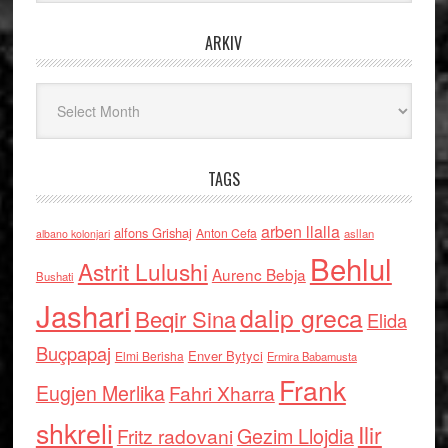
ARKIV
Arkiv
TAGS
arben llalla
alfons Grishaj
Anton Cefa
asllan
albano kolonjari
Behlul
Astrit Lulushi
Aurenc Bebja
Bushati
Jashari
dalip greca
Beqir Sina
Elida
Buçpapaj
Enver Bytyci
Elmi Berisha
Ermira Babamusta
Frank
Eugjen Merlika
Fahri Xharra
shkreli
Ilir
Gezim Llojdia
Fritz radovani