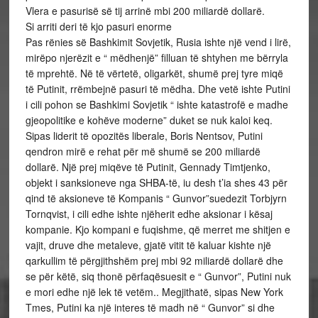
Vlera e pasurisë së tij arrinë mbi 200 miliardë dollarë.
Si arriti deri të kjo pasuri enorme
Pas rënies së Bashkimit Sovjetik, Rusia ishte një vend i lirë,
mirëpo njerëzit e “ mëdhenjë” filluan të shtyhen me bërryla
të mprehtë. Në të vërtetë, oligarkët, shumë prej tyre miqë
të Putinit, rrëmbejnë pasuri të mëdha. Dhe vetë ishte Putini
i cili pohon se Bashkimi Sovjetik “ ishte katastrofë e madhe
gjeopolitike e kohëve moderne” duket se nuk kaloi keq.
Sipas liderit të opozitës liberale, Boris Nentsov, Putini
qendron mirë e rehat për më shumë se 200 miliardë
dollarë. Një prej miqëve të Putinit, Gennady Timtjenko,
objekt i sanksioneve nga SHBA-të, iu desh t’ia shes 43 për
qind të aksioneve të Kompanis “ Gunvor”suedezit Torbjyrn
Tornqvist, i cili edhe ishte njëherit edhe aksionar i kësaj
kompanie. Kjo kompani e fuqishme, që merret me shitjen e
vajit, druve dhe metaleve, gjatë vitit të kaluar kishte një
qarkullim të përgjithshëm prej mbi 92 miliardë dollarë dhe
se për këtë, siq thonë përfaqësuesit e “ Gunvor”, Putini nuk
e mori edhe një lek të vetëm.. Megjithatë, sipas New York
Tmes, Putini ka një interes të madh në “ Gunvor” si dhe