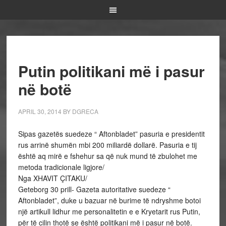
Putin politikani më i pasur
në botë
APRIL 30, 2014
BY
DGRECA
Sipas gazetës suedeze “ Aftonbladet” pasuria e presidentit
rus arrinë shumën mbi 200 miliardë dollarë. Pasuria e tij
është aq mirë e fshehur sa që nuk mund të zbulohet me
metoda tradicionale ligjore/
Nga XHAVIT ÇITAKU/
Geteborg 30 prill- Gazeta autoritative suedeze “
Aftonbladet”, duke u bazuar në burime të ndryshme botoi
një artikull lidhur me personalitetin e e Kryetarit rus Putin,
për të cilin thotë se është politikani më i pasur në botë.