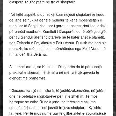
diaspore se shqiptarë në trojet shqiptare.
“Në këtë aspekt, u duhet kërkuar ndjesë shqiptarëve kudo
që janë se nuk ka qenë e mundur të kenë mbështetjen e
merituar të Shqipërisë, por i garantoj se realizimi i saj është
përparësi madhore. Komiteti i Diasporës do të bëjë çdo gjë,
për t’u gjendur afër shqiptarëve në të katër anët e planetit,
nga Zelanda e Re, Alaska e Poli i Veriut. Dikush më bëri një
mesazh, ku më thoshte: Ju përshëndes nga Poli i Veriut në
Finlandë”- tha Berisha.
Ai theksoi me tej se Komiteti i Diasporës do të përpunojë
praktikat e skemat më të mira në mënyrë që qeveria te
gjendet më pranë tyre.
“Diaspora ka një rol historik, të jashtëzakonshëm, në jetën
dhe në betejat e shqiptarëve për liri e zhvillim. Të mos
harrojmë se edhe Rilindja jonë, në tërësinë e saj, me
ndonjë përjashtim, lindi jashtë trojeve shqiptare. Ky ishte
fati ynë. Për të mos numëruar të gjithë aktet e avokatisë së