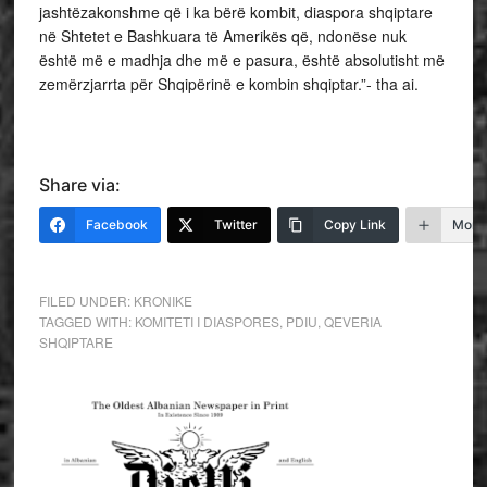
jashtëzakonshme që i ka bërë kombit, diaspora shqiptare
në Shtetet e Bashkuara të Amerikës që, ndonëse nuk
është më e madhja dhe më e pasura, është absolutisht më
zemërzjarrta për Shqipërinë e kombin shqiptar.”- tha ai.
Share via:
Facebook
Twitter
Copy Link
More
FILED UNDER:
KRONIKE
TAGGED WITH:
KOMITETI I DIASPORES
,
PDIU
,
QEVERIA
SHQIPTARE