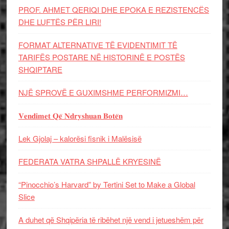
PROF. AHMET QERIQI DHE EPOKA E REZISTENCЁS
DHE LUFTЁS PЁR LIRI!
FORMAT ALTERNATIVE TË EVIDENTIMIT TË
TARIFËS POSTARE NË HISTORINË E POSTËS
SHQIPTARE
NJË SPROVË E GUXIMSHME PERFORMIZMI…
𝐕𝐞𝐧𝐝𝐢𝐦𝐞𝐭 𝐐𝐞̈ 𝐍𝐝𝐫𝐲𝐬𝐡𝐮𝐚𝐧 𝐁𝐨𝐭𝐞̈𝐧
Lek Gjolaj – kalorësi fisnik i Malësisë
FEDERATA VATRA SHPALLË KRYESINË
“Pinocchio’s Harvard” by Tertini Set to Make a Global
Slice
A duhet që Shqipëria të ribëhet një vend i jetueshëm për