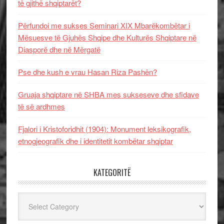
të gjithë shqiptarët?
Përfundoi me sukses Seminari XIX Mbarëkombëtar i
Mësuesve të Gjuhës Shqipe dhe Kulturës Shqiptare në
Diasporë dhe në Mërgatë
Pse dhe kush e vrau Hasan Riza Pashën?
Gruaja shqiptare në SHBA mes sukseseve dhe sfidave
të së ardhmes
Fjalori i Kristoforidhit (1904): Monument leksikografik,
etnogjeografik dhe i identitetit kombëtar shqiptar
KATEGORITË
Kategoritë