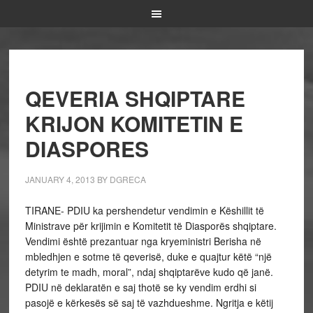
QEVERIA SHQIPTARE
KRIJON KOMITETIN E
DIASPORES
JANUARY 4, 2013
BY
DGRECA
TIRANE- PDIU ka pershendetur vendimin e Këshillit të
Ministrave për krijimin e Komitetit të Diasporës shqiptare.
Vendimi është prezantuar nga kryeministri Berisha në
mbledhjen e sotme të qeverisë, duke e quajtur këtë “një
detyrim te madh, moral”, ndaj shqiptarëve kudo që janë.
PDIU në deklaratën e saj thotë se ky vendim erdhi si
pasojë e kërkesës së saj të vazhdueshme. Ngritja e këtij