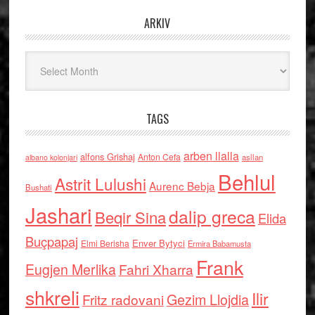
ARKIV
Arkiv
TAGS
arben llalla
alfons Grishaj
Anton Cefa
asllan
albano kolonjari
Behlul
Astrit Lulushi
Aurenc Bebja
Bushati
Jashari
dalip greca
Beqir Sina
Elida
Buçpapaj
Enver Bytyci
Elmi Berisha
Ermira Babamusta
Frank
Eugjen Merlika
Fahri Xharra
shkreli
Ilir
Gezim Llojdia
Fritz radovani