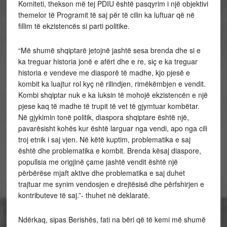
Komiteti, thekson më tej PDIU është pasqyrim i një objektivi
themelor të Programit të saj për të cilin ka luftuar që në
fillim të ekzistencës si parti politike.
“Më shumë shqiptarë jetojnë jashtë sesa brenda dhe si e
ka treguar historia jonë e afërt dhe e re, siç e ka treguar
historia e vendeve me diasporë të madhe, kjo pjesë e
kombit ka luajtur rol kyç në rilindjen, rimëkëmbjen e vendit.
Kombi shqiptar nuk e ka luksin të mohojë ekzistencën e një
pjese kaq të madhe të trupit të vet të gjymtuar kombëtar.
Në gjykimin tonë politik, diaspora shqiptare është një,
pavarësisht kohës kur është larguar nga vendi, apo nga cili
troj etnik i saj vjen. Në këtë kuptim, problematika e saj
është dhe problematika e kombit. Brenda kësaj diaspore,
popullsia me origjinë çame jashtë vendit është një
përbërëse mjaft aktive dhe problematika e saj duhet
trajtuar me synim vendosjen e drejtësisë dhe përfshirjen e
kontributeve të saj.”- thuhet në deklaratë.
Ndërkaq, sipas Berishës, fati na bëri që të kemi më shumë