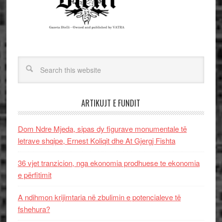
ARTIKUJT E FUNDIT
Dom Ndre Mjeda, sipas dy figurave monumentale të
letrave shqipe, Ernest Koliqit dhe At Gjergj Fishta
36 vjet tranzicion, nga ekonomia prodhuese te ekonomia
e përfitimit
A ndihmon krijimtaria në zbulimin e potencialeve të
fshehura?