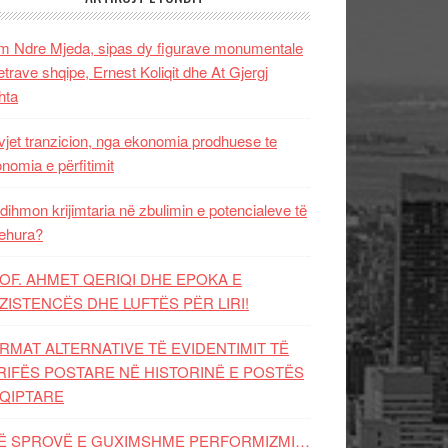
 Ndre Mjeda, sipas dy figurave monumentale
letrave shqipe, Ernest Koliqit dhe At Gjergj
hta
vjet tranzicion, nga ekonomia prodhuese te
nomia e përfitimit
dihmon krijimtaria në zbulimin e potencialeve të
ehura?
OF. AHMET QERIQI DHE EPOKA E
ZISTENCЁS DHE LUFTЁS PЁR LIRI!
RMAT ALTERNATIVE TË EVIDENTIMIT TË
RIFËS POSTARE NË HISTORINË E POSTËS
QIPTARE
Ë SPROVË E GUXIMSHME PERFORMIZMI…