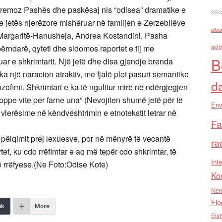
 Evremoz Pashës dhe paskësaj nis “odisea” dramatike e
a e jetës njerëzore mishëruar në familjen e Zerzebilëve
alba
, Margaritë-Hanusheja, Andrea Kostandini, Pasha
ërndarë, qyteti dhe sidomos raportet e tij me
asll
B
uar e shkrimtarit. Një jetë dhe disa gjendje brenda
ka një naracion atraktiv, me fjalë plot pasuri semantike
d
lozofimi. Shkrimtari e ka të ngulitur mirë në ndërgjegjen
roppe vite per farne una” (Nevojiten shumë jetë për të
Env
on vlerësime në këndvështrimin e etnotekstit letrar në
Fa
e pëlqimit prej lexuesve, por në mënyrë të vecantë
ra
ytet, ku cdo rrëfimtar e aq më tepër cdo shkrimtar, të
Inte
 rrëfyese.(Ne Foto:Odise Kote)
Ko
Nen
Flo
nk
More
Els