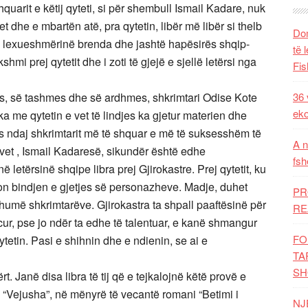
arit e këtij qyteti, si për shembull Ismail Kadare, nuk
et dhe e mbartën atë, pra qytetin, libër më libër si thelb
Dom
 lexueshmërinë brenda dhe jashtë hapësirës shqip-
të 
shmi prej qytetit dhe i zoti të gjejë e sjellë letërsi nga
Fis
ës, së tashmes dhe së ardhmes, shkrimtari Odise Kote
36 
eko
ka me qytetin e vet të lindjes ka gjetur materien dhe
ks ndaj shkrimtarit më të shquar e më të suksesshëm të
A n
së vet , Ismail Kadaresë, sikundër është edhe
fsh
 letërsinë shqipe libra prej Gjirokastre. Prej qytetit, ku
ijon bindjen e gjetjes së personazheve. Madje, duhet
PR
 shumë shkrimtarëve. Gjirokastra ta shpall paaftësinë për
RE
cur, pse jo ndër ta edhe të talentuar, e kanë shmangur
FO
ytetin. Pasi e shihnin dhe e ndienin, se ai e
TA
SH
rt. Janë disa libra të tij që e tejkalojnë këtë provë e
 “Vejusha”, në mënyrë të vecantë romani “Betimi i
NJ