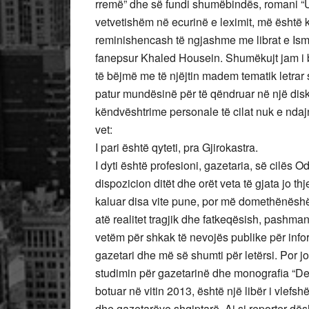
rremë” dhe së fundi shumëbindës, romani “Ura
vetvetishëm në ecurinë e leximit, më është 
reminishencash të ngjashme me librat e Ism
fanepsur Khaled Housein. Shumëkujt jam i bi
të bëjmë me të njëjtin madem tematik letrar si
patur mundësinë për të qëndruar në një disku
këndvështrime personale të cilat nuk e ndajn
vet:
I pari është qyteti, pra Gjirokastra.
I dyti është profesioni, gazetaria, së cilës
dispozicion ditët dhe orët veta të gjata jo th
kaluar disa vite pune, por më domethënëshë
atë realitet tragjik dhe fatkeqësish, pashm
vetëm për shkak të nevojës publike për info
gazetari dhe më së shumti për letërsi. Por j
studimin për gazetarinë dhe monografia “Demo
botuar në vitin 2013, është një libër i vlef
dhe gazetarëve shqiptarë. Ai si reporter dë