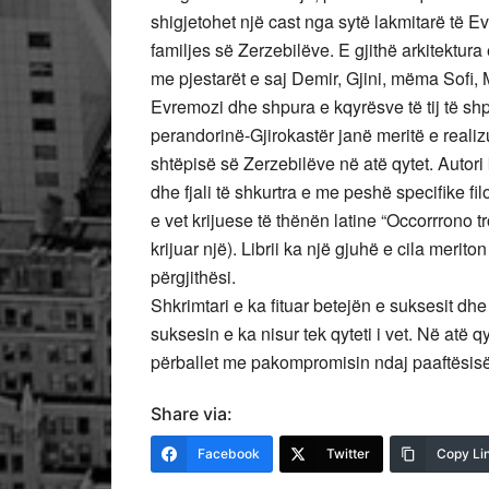
shigjetohet një cast nga sytë lakmitarë të
familjes së Zerzebilëve. E gjithë arkitektur
me pjestarët e saj Demir, Gjini, mëma Sofi
Evremozi dhe shpura e kqyrësve të tij të shp
perandorinë-Gjirokastër janë meritë e realiz
shtëpisë së Zerzebilëve në atë qytet. Autori 
dhe fjali të shkurtra e me peshë specifike fi
e vet krijuese të thënën latine “Occorrrono t
krijuar një). Librii ka një gjuhë e cila merit
përgjithësi.
Shkrimtari e ka fituar betejën e suksesit dh
suksesin e ka nisur tek qyteti i vet. Në atë q
përballet me pakompromisin ndaj paaftësisë
Share via:
Facebook
Twitter
Copy Li