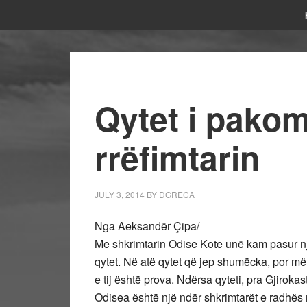
Qytet i pako
rrëfimtarin
JULY 3, 2014
BY
DGRECA
Nga Aeksandër Çipa/
Me shkrimtarin Odise Kote unë kam pasur një 
qytet. Në atë qytet që jep shumëcka, por më
e tij është prova. Ndërsa qyteti, pra Gjirok
Odisea është një ndër shkrimtarët e radhës 