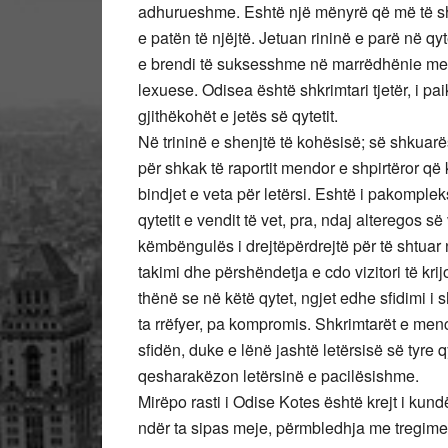
adhurueshme. Eshtë një mënyrë që më të shqu
e patën të njëjtë. Jetuan rininë e parë në qyt
e brendi të suksesshme në marrëdhënie me
lexuese. Odisea është shkrimtari tjetër, i paik
gjithëkohët e jetës së qytetit.
Në trininë e shenjtë të kohësisë; së shkuar
për shkak të raportit mendor e shpirtëror që 
bindjet e veta për letërsi. Eshtë i pakomple
qytetit e vendit të vet, pra, ndaj alteregos 
këmbëngulës i drejtëpërdrejtë për të shtuar në
takimi dhe përshëndetja e cdo vizitori të kr
thënë se në këtë qytet, ngjet edhe sfidimi i
ta rrëfyer, pa kompromis. Shkrimtarët e men
sfidën, duke e lënë jashtë letërsisë së tyre q
qesharakëzon letërsinë e pacilësishme.
Mirëpo rasti i Odise Kotes është krejt i kundë
ndër ta sipas meje, përmbledhja me tregime