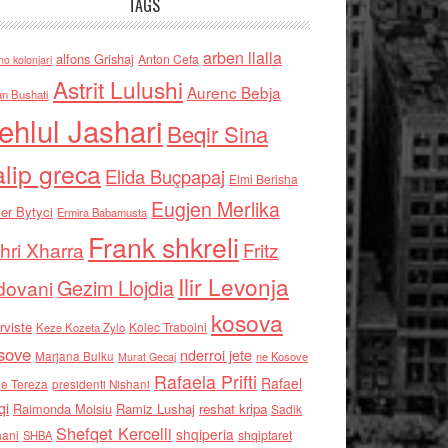
TAGS
arben llalla
alfons Grishaj
Anton Cefa
no kolonjari
Astrit Lulushi
Aurenc Bebja
an Bushati
ehlul Jashari
Beqir Sina
alip greca
Elida Buçpapaj
Elmi Berisha
Eugjen Merlika
er Bytyci
Ermira Babamusta
Frank shkreli
hri Xharra
Fritz
Ilir Levonja
Gezim Llojdia
dovani
kosova
rviste
Kolec Traboini
Keze Kozeta Zylo
sove
nderroi jete
Marjana Bulku
ne Kosove
Murat Gecaj
Rafaela Prifti
Rafael
e Tereza
presidenti Nishani
qi
Raimonda Moisiu
Ramiz Lushaj
reshat kripa
Sadik
Shefqet Kercelli
shqiperia
hani
shqiptaret
SHBA