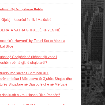
𝐝𝐢𝐦𝐞𝐭 𝐐𝐞̈ 𝐍𝐝𝐫𝐲𝐬𝐡𝐮𝐚𝐧 𝐁𝐨𝐭𝐞̈𝐧
 Gjolaj – kalorësi fisnik i Malësisë
DERATA VATRA SHPALLË KRYESINË
nocchio’s Harvard” by Tertini Set to Make a
bal Slice
uhet që Shqipëria të ribëhet një vend i
ueshëm për të gjithë shqiptarët?
fundoi me sukses Seminari XIX
rëkombëtar i Mësuesve të Gjuhës Shqipe dhe
turës Shqiptare në Diasporë dhe në Mërgatë
 dhe kush e vrau Hasan Riza Pashën?