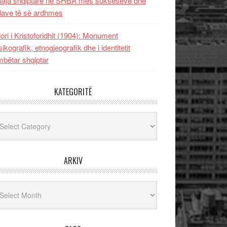
uaja shqiptare në SHBA mes sukseseve dhe
dave të së ardhmes
lori i Kristoforidhit (1904): Monument
sikografik, etnogjeografik dhe i identitetit
bëtar shqiptar
KATEGORITË
egoritë
ARKIV
iv