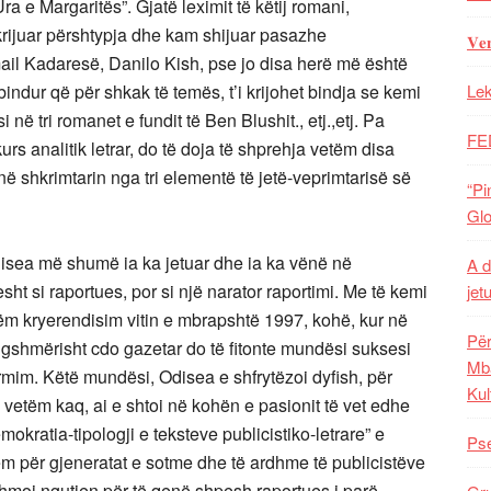
 e Margaritës”. Gjatë leximit të këtij romani,
krijuar përshtypja dhe kam shijuar pasazhe
𝐕𝐞
ail Kadaresë, Danilo Kish, pse jo disa herë më është
ndur që për shkak të temës, t’i krijohet bindja se kemi
Lek
 në tri romanet e fundit të Ben Blushit., etj.,etj. Pa
FE
rs analitik letrar, do të doja të shprehja vetëm disa
ë shkrimtarin nga tri elementë të jetë-veprimtarisë së
“Pi
Glo
 Odisea më shumë ia ka jetuar dhe ia ka vënë në
A d
jesht si raportues, por si një narator raportimi. Me të kemi
jet
m kryerendisim vitin e mbrapshtë 1997, kohë, kur në
Për
angshmërisht cdo gazetar do të fitonte mundësi suksesi
Mba
rmim. Këtë mundësi, Odisea e shfrytëzoi dyfish, për
Kul
o vetëm kaq, ai e shtoi në kohën e pasionit të vet edhe
kratia-tipologji e teksteve publicistiko-letrare” e
Pse
shëm për gjeneratat e sotme dhe të ardhme të publicistëve
shmoi ngutjen për të qenë shpesh raportues i parë,