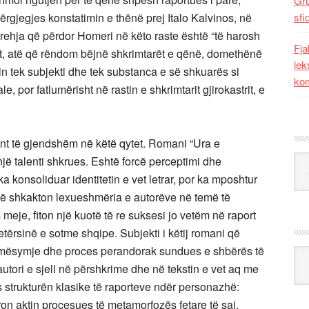
Gr
ërgjegjes konstatimin e thënë prej Italo Kalvinos, në
sfi
prehja që përdor Homeri në këto raste është “të harosh
Fja
et, atë që rëndom bëjnë shkrimtarët e qënë, domethënë
lek
in tek subjekti dhe tek substanca e së shkuarës si
kom
le, por fatlumërisht në rastin e shkrimtarit gjirokastrit, e
lent të gjendshëm në këtë qytet. Romani “Ura e
Kat
jë talenti shkrues. Eshtë forcë perceptimi dhe
 ka konsoliduar identitetin e vet letrar, por ka mposhtur
ë shkakton lexueshmëria e autorëve në temë të
eje, fiton një kuotë të re suksesi jo vetëm në raport
etërsinë e sotme shqipe. Subjekti i këtij romani që
ë mësymje dhe proces perandorak sundues e shbërës të
Ark
autori e sjell në përshkrime dhe në tekstin e vet aq me
is strukturën klasike të raporteve ndër personazhë:
n aktin procesues të metamorfozës fetare të saj,