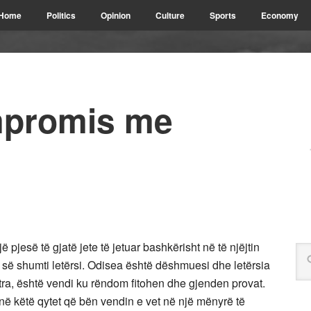
Home
Politics
Opinion
Culture
Sports
Economy
mpromis me
pjesë të gjatë jete të jetuar bashkërisht në të njëjtin
 së shumti letërsi. Odisea është dëshmuesi dhe letërsia
astra, është vendi ku rëndom fitohen dhe gjenden provat.
në këtë qytet që bën vendin e vet në një mënyrë të