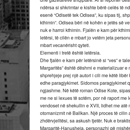
ndërsa si shkrimtar e kishte bërë celës të nd
esenë “Odisetë tek Odisea”, ku sipas tij, sh
kthimin”. Odisea bëri në kohën e jetës së v
nuk e harroi kthimin. Fjalën e kam për kthim
letërsi, të cilën e mbart jo vetëm jeta persona
mbart vecanërisht qyteti.
Elementi i tretë është letërsia.
Dhe fjalën e kam për letërsinë si “ves” e ta
Margaritës” është dëshmi e materializuar e n
shprehjeje prej një autori i cili me këtë libër
edhe paragjykimet. Sidomos paragjykimet q
ngjashme. Në këtë roman Odise Kote, sipas m
me ne si lexues të sotëm, por në raport me l
vendoset në shekullin e XVII, lidhet me at
otomanizmit në Ballkan. Një proces të cilin 
zhdërvjelltësi, sa askush tjetër. Nuk e brakt
Margaritë-Hanusheja, personazhi që mishëro