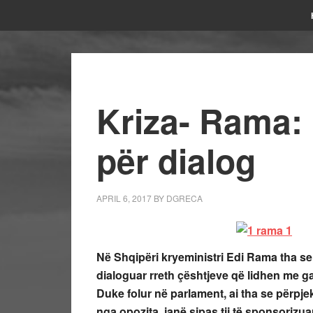
Kriza- Rama:
për dialog
APRIL 6, 2017
BY
DGRECA
Në Shqipëri kryeministri Edi Rama tha se m
dialoguar rreth çështjeve që lidhen me ga
Duke folur në parlament, ai tha se përpje
nga opozita, janë sipas tij të sponsoriz