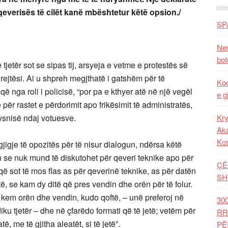
ij qeverisës të cilët kanë mbështetur këtë opsion./
SP
New
bot
jetër sot se sipas tij, arsyeja e vetme e protestës së
rejtësi. Ai u shpreh megjthatë i gatshëm për të
Kod
ë nga roli i policisë, “por pa e kthyer atë në një vegël
e g
 për rastet e përdorimit apo frikësimit të administratës,
trysnisë ndaj votuesve.
Kry
Aka
Ko
gjigje të opozitës për të nisur dialogun, ndërsa këtë
n se nuk mund të diskutohet për qeveri teknike apo për
ÇË
ë sot të mos flas as për qeverinë teknike, as për datën
SH
ë, se kam dy ditë që pres vendin dhe orën për të folur.
kem orën dhe vendin, kudo qoftë, – unë preferoj në
30
ku tjetër – dhe në çfarëdo formati që të jetë; vetëm për
RR
 me të gjitha aleatët, si të jetë”.
PË