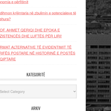
nomia e përfitimit
dihmon krijimtaria në zbulimin e potencialeve të
ehura?
OF. AHMET QERIQI DHE EPOKA E
ZISTENCЁS DHE LUFTЁS PЁR LIRI!
RMAT ALTERNATIVE TË EVIDENTIMIT TË
RIFËS POSTARE NË HISTORINË E POSTËS
QIPTARE
KATEGORITË
egoritë
ARKIV