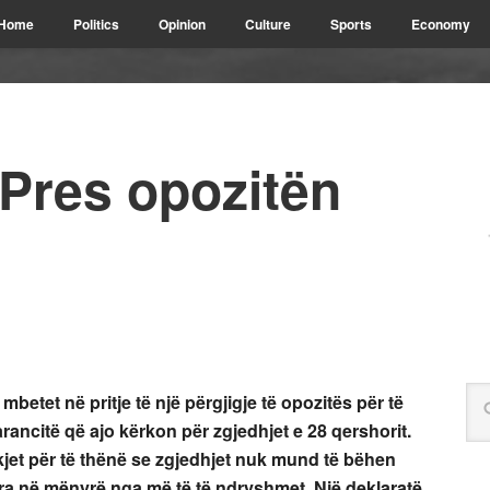
Home
Politics
Opinion
Culture
Sports
Economy
 Pres opozitën
betet në pritje të një përgjigje të opozitës për të
rancitë që ajo kërkon për zgjedhjet e 28 qershorit.
kjet për të thënë se zgjedhjet nuk mund të bëhen
uara në mënyrë nga më të të ndryshmet. Një deklaratë