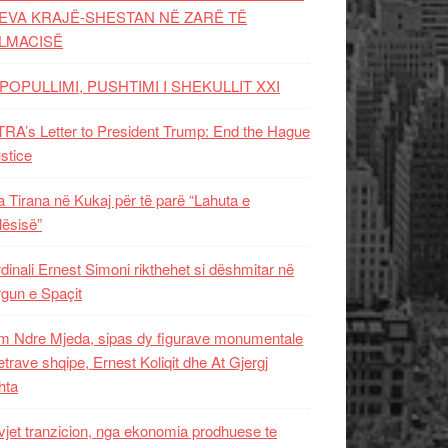
EVA KRAJË-SHESTAN NË ZARË TË
LMACISË
POPULLIMI, PUSHTIMI I SHEKULLIT XXI
RA’s Letter to President Trump: End the Hague
ustice
 Tirana në Kukaj për të parë “Lahuta e
ësisë”
dinali Ernest Simoni rikthehet si dëshmitar në
gun e Spaçit
 Ndre Mjeda, sipas dy figurave monumentale
letrave shqipe, Ernest Koliqit dhe At Gjergj
hta
vjet tranzicion, nga ekonomia prodhuese te