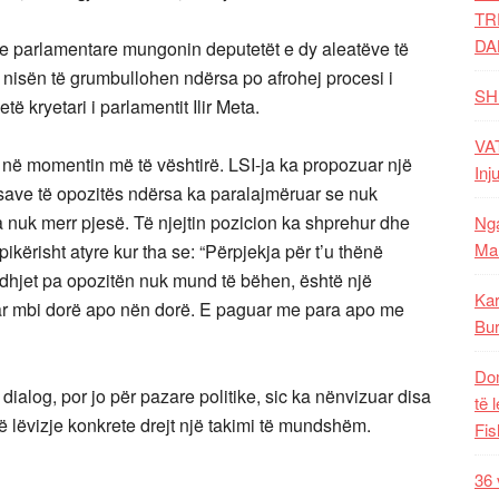
TR
DA
 parlamentare mungonin deputetët e dy aleatëve të
ët nisën të grumbullohen ndërsa po afrohej procesi i
SH
etë kryetari i parlamentit Ilir Meta.
VAT
 në momentin më të vështirë. LSI-ja ka propozuar një
Inj
esave të opozitës ndërsa ka paralajmëruar se nuk
a nuk merr pjesë. Të njejtin pozicion ka shprehur dhe
Nga
Mal
pikërisht atyre kur tha se: “Përpjekja për t’u thënë
jedhjet pa opozitën nuk mund të bëhen, është një
Kar
uar mbi dorë apo nën dorë. E paguar me para apo me
Bur
Dom
alog, por jo për pazare politike, sic ka nënvizuar disa
të 
 lëvizje konkrete drejt një takimi të mundshëm.
Fis
36 