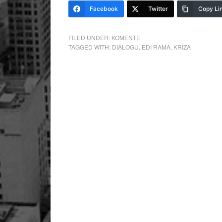
Facebook
Twitter
Copy Li
FILED UNDER:
KOMENTE
TAGGED WITH:
DIALOGU
,
EDI RAMA
,
KRIZA