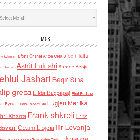
iv
TAGS
arben llalla
alfons Grishaj
Anton Cefa
no kolonjari
Astrit Lulushi
Aurenc Bebja
an Bushati
ehlul Jashari
Beqir Sina
alip greca
Elida Buçpapaj
Elmi Berisha
Eugjen Merlika
er Bytyci
Ermira Babamusta
Frank shkreli
hri Xharra
Fritz
Ilir Levonja
Gezim Llojdia
dovani
kosova
rviste
Kolec Traboini
Keze Kozeta Zylo