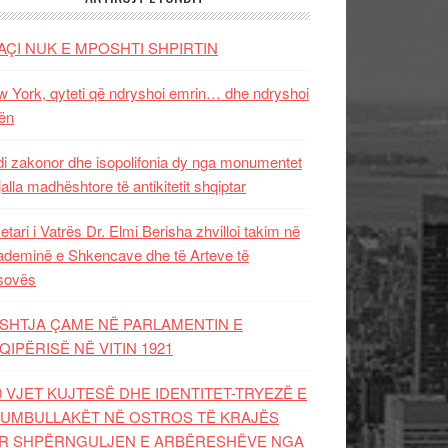
AÇI NUK E MPOSHTI SHPIRTIN
 York, qyteti që ndryshoi emrin… dhe ndryshoi
ën
i zakonor dhe isopolifonia dy nga monumentet
jalla madhështore të antikitetit shqiptar
etari i Vatrës Dr. Elmi Berisha zhvilloi takim në
deminë e Shkencave dhe të Arteve të
sovës
SHTJA ÇAME NË PARLAMENTIN E
QIPËRISË NË VITIN 1921
0 VJET KUJTESË DHE IDENTITET-TRYEZË E
UMBULLAKËT NË OSTROS TË KRAJËS
R SHPËRNGULJEN E ARBËRESHËVE NGA