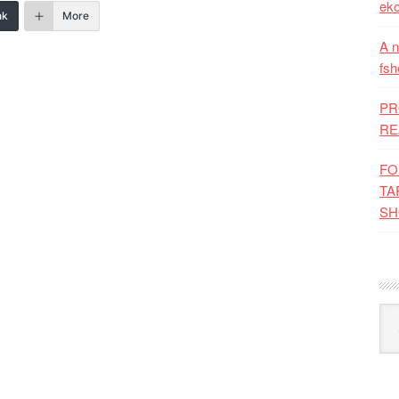
eko
nk
More
A n
fsh
PR
RE
FO
TA
SH
Kat