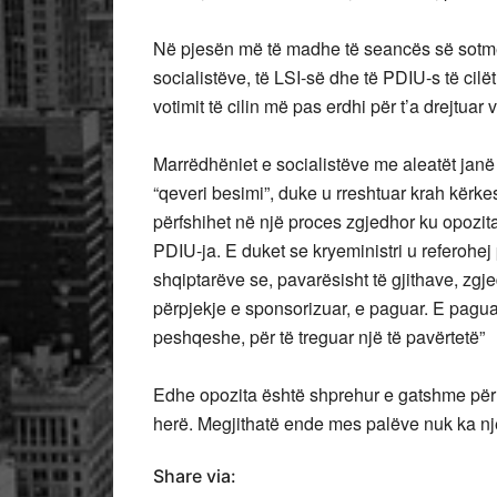
Në pjesën më të madhe të seancës së sotme
socialistëve, të LSI-së dhe të PDIU-s të cil
votimit të cilin më pas erdhi për t’a drejtuar v
Marrëdhëniet e socialistëve me aleatët janë
“qeveri besimi”, duke u rreshtuar krah kërk
përfshihet në një proces zgjedhor ku opozit
PDIU-ja. E duket se kryeministri u referohej 
shqiptarëve se, pavarësisht të gjithave, zg
përpjekje e sponsorizuar, e paguar. E pag
peshqeshe, për të treguar një të pavërtetë”
Edhe opozita është shprehur e gatshme për di
herë. Megjithatë ende mes palëve nuk ka një
Share via: