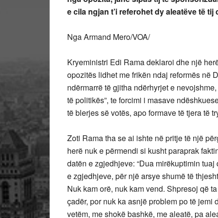
e cila ngjan t’i referohet dy aleatëve të t
Nga Armand Mero/VOA/
Kryeministri Edi Rama deklaroi dhe një herë t
opozitës lidhet me frikën ndaj reformës në D
ndërmarrë të gjitha ndërhyrjet e nevojshme, q
të politikës”, te forcimi i masave ndëshkuese
të blerjes së votës, apo formave të tjera të 
Zoti Rama tha se ai ishte në pritje të një për
herë nuk e përmendi si kusht paraprak fakti
datën e zgjedhjeve: “Dua mirëkuptimin tuaj q
e zgjedhjeve, për një arsye shumë të thjesht
Nuk kam orë, nuk kam vend. Shpresoj që ta 
çadër, por nuk ka asnjë problem po të jemi di
vetëm, me shokë bashkë, me aleatë, pa aleatë,