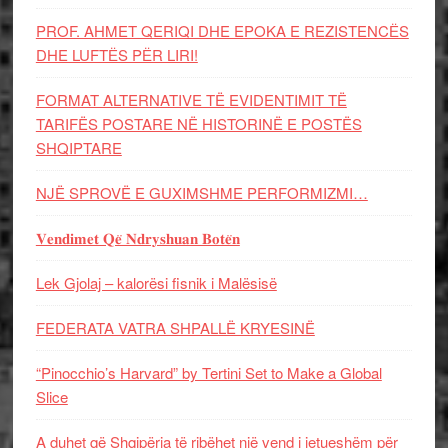
PROF. AHMET QERIQI DHE EPOKA E REZISTENCЁS
DHE LUFTЁS PЁR LIRI!
FORMAT ALTERNATIVE TË EVIDENTIMIT TË
TARIFËS POSTARE NË HISTORINË E POSTËS
SHQIPTARE
NJË SPROVË E GUXIMSHME PERFORMIZMI…
𝐕𝐞𝐧𝐝𝐢𝐦𝐞𝐭 𝐐𝐞̈ 𝐍𝐝𝐫𝐲𝐬𝐡𝐮𝐚𝐧 𝐁𝐨𝐭𝐞̈𝐧
Lek Gjolaj – kalorësi fisnik i Malësisë
FEDERATA VATRA SHPALLË KRYESINË
“Pinocchio’s Harvard” by Tertini Set to Make a Global
Slice
A duhet që Shqipëria të ribëhet një vend i jetueshëm për