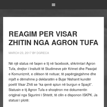
REAGIM PER VISAR
ZHITIN NGA AGRON TUFA
MARCH 23, 2017
BY
DGRECA
Në një status në faqen e tij në facebook, shkrimtari Agron
Tufa, drejtor i Insitutit të Studimeve për Krimet dhe Pasojat
e Komunizmit, e cilëson të nxituar, të papërgjegjshme dhe
mjaft e dëmshme p deklaratën e Bujar Nishanit kundër
poetit Visar Zhiti se “ka qenë spiun në burgun e Spaçit”.
Statusin e tij Agron Tufa e shoqëron me dokumentin
origjinal nga Sigurimi i Shtetit, të cilin e disponon ISKPK. Ja
statusi i plotë: