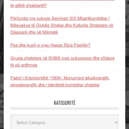
të gjithë shqiptarët?
Përfundoi me sukses Seminari XIX Mbarëkombëtar i
Mësuesve të Gjuhës Shqipe dhe Kulturës Shqiptare në
Diasporë dhe në Mërgatë
Pse dhe kush e vrau Hasan Riza Pashën?
Gruaja shqiptare në SHBA mes sukseseve dhe sfidave
të së ardhmes
Fjalori i Kristoforidhit (1904): Monument leksikografik,
etnogjeografik dhe i identitetit kombëtar shqiptar
KATEGORITË
Kategoritë