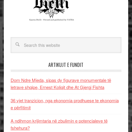
ARTIKUJT E FUNDIT
Dom Ndre Mjeda, sipas dy figurave monumentale të
letrave shqipe, Ernest Koliqit dhe At Gjergj Fishta
36 vjet tranzicion, nga ekonomia prodhuese te ekonomia
e përfitimit
A ndihmon krijimtaria në zbulimin e potencialeve të
fshehura?