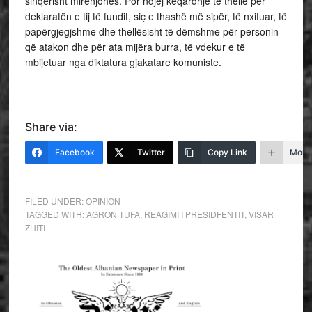
sinqerisht mirënjohës. Por ndjej keqardhje të thellë për
deklaratën e tij të fundit, siç e thashë më sipër, të nxituar, të
papërgjegjshme dhe thellësisht të dëmshme për personin
që atakon dhe për ata mijëra burra, të vdekur e të
mbijetuar nga diktatura gjakatare komuniste.
Share via:
Facebook
Twitter
Copy Link
More
FILED UNDER:
OPINION
TAGGED WITH:
AGRON TUFA
,
REAGIMI I PRESIDFENTIT
,
VISAR
ZHITI