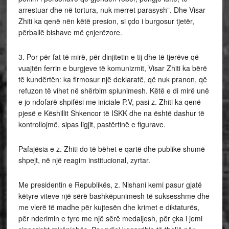
arrestuar dhe në tortura, nuk merret parasysh”. Dhe Visar
Zhiti ka qenë nën këtë presion, si çdo i burgosur tjetër,
përballë bishave më çnjerëzore.
3. Por për fat të mirë, për dinjitetin e tij dhe të tjerëve që
vuajtën ferrin e burgjeve të komunizmit, Visar Zhiti ka bërë
të kundërtën: ka firmosur një deklaratë, që nuk pranon, që
refuzon të vihet në shërbim spiunimesh. Këtë e di mirë unë
e jo ndofarë shpifësi me iniciale P.V, pasi z. Zhiti ka qenë
pjesë e Këshillit Shkencor të ISKK dhe na është dashur të
kontrollojmë, sipas ligjit, pastërtinë e figurave.
Pafajësia e z. Zhiti do të bëhet e qartë dhe publike shumë
shpejt, në një reagim institucional, zyrtar.
Me presidentin e Republikës, z. Nishani kemi pasur gjatë
këtyre viteve një sërë bashkëpunimesh të suksesshme dhe
me vlerë të madhe për kujtesën dhe krimet e diktaturës,
për nderimin e tyre me një sërë medaljesh, për çka i jemi