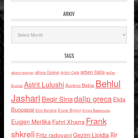
ARKIV
Arkiv
TAGS
arben llalla
alfons Grishaj
Anton Cefa
asllan
albano kolonjari
Behlul
Astrit Lulushi
Aurenc Bebja
Bushati
Jashari
dalip greca
Beqir Sina
Elida
Buçpapaj
Enver Bytyci
Elmi Berisha
Ermira Babamusta
Frank
Eugjen Merlika
Fahri Xharra
shkreli
Ilir
Gezim Llojdia
Fritz radovani