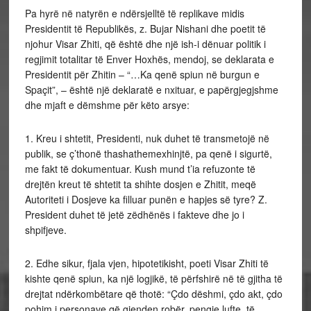
Pa hyrë në natyrën e ndërsjelltë të replikave midis
Presidentit të Republikës, z. Bujar Nishani dhe poetit të
njohur Visar Zhiti, që është dhe një ish-i dënuar politik i
regjimit totalitar të Enver Hoxhës, mendoj, se deklarata e
Presidentit për Zhitin – “…Ka qenë spiun në burgun e
Spaçit”, – është një deklaratë e nxituar, e papërgjegjshme
dhe mjaft e dëmshme për këto arsye:
1. Kreu i shte
tit, Presidenti, nuk duhet të transmetojë në
publik, se ç’thonë thashathemexhinjtë, pa qenë i sigurtë,
me fakt të dokumentuar. Kush mund t’ia refuzonte të
drejtën kreut të shtetit ta shihte dosjen e Zhitit, meqë
Autoriteti i Dosjeve ka filluar punën e hapjes së tyre? Z.
President duhet të jetë zëdhënës i fakteve dhe jo i
shpifjeve.
2. Edhe sikur, fjala vjen, hipotetikisht, poeti Visar Zhiti të
kishte qenë spiun, ka një logjikë, të përfshirë në të gjitha të
drejtat ndërkombëtare që thotë: “Çdo dëshmi, çdo akt, çdo
pohim i personave që gjenden robër, pengje lufte, të