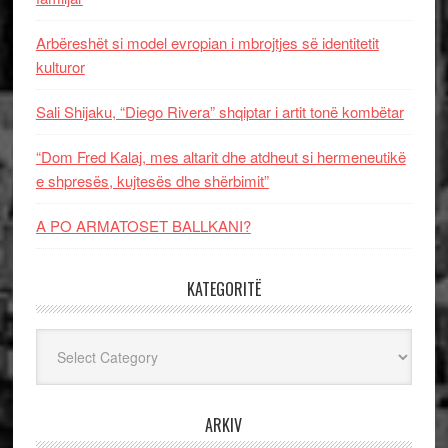
Arbëreshët si model evropian i mbrojtjes së identitetit
kulturor
Sali Shijaku, “Diego Rivera” shqiptar i artit tonë kombëtar
“Dom Fred Kalaj, mes altarit dhe atdheut si hermeneutikë
e shpresës, kujtesës dhe shërbimit”
A PO ARMATOSET BALLKANI?
KATEGORITË
Kategoritë
ARKIV