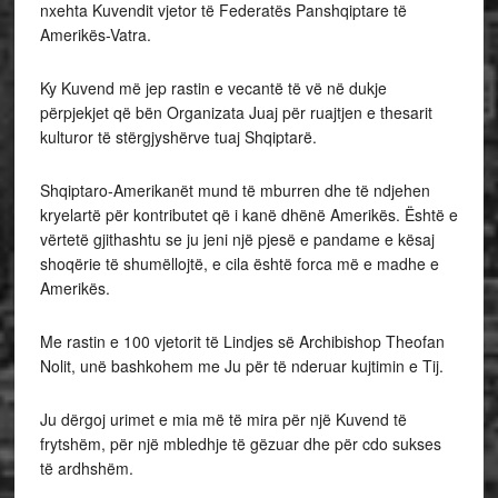
nxehta Kuvendit vjetor të Federatës Panshqiptare të
Amerikës-Vatra.
Ky Kuvend më jep rastin e vecantë të vë në dukje
përpjekjet që bën Organizata Juaj për ruajtjen e thesarit
kulturor të stërgjyshërve tuaj Shqiptarë.
Shqiptaro-Amerikanët mund të mburren dhe të ndjehen
kryelartë për kontributet që i kanë dhënë Amerikës. Është e
vërtetë gjithashtu se ju jeni një pjesë e pandame e kësaj
shoqërie të shumëllojtë, e cila është forca më e madhe e
Amerikës.
Me rastin e 100 vjetorit të Lindjes së Archibishop Theofan
Nolit, unë bashkohem me Ju për të nderuar kujtimin e Tij.
Ju dërgoj urimet e mia më të mira për një Kuvend të
frytshëm, për një mbledhje të gëzuar dhe për cdo sukses
të ardhshëm.