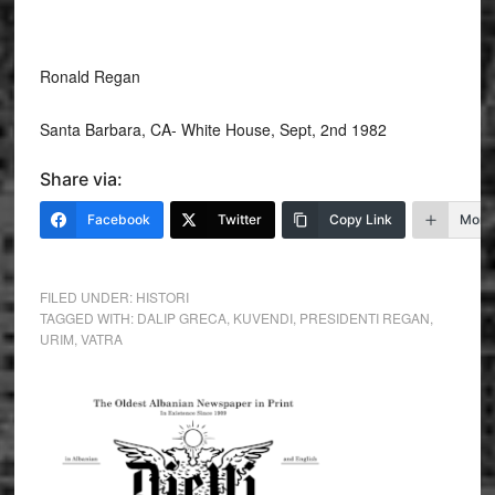
Ronald Regan
Santa Barbara, CA- White House, Sept, 2nd 1982
Share via:
Facebook
Twitter
Copy Link
More
FILED UNDER:
HISTORI
TAGGED WITH:
DALIP GRECA
,
KUVENDI
,
PRESIDENTI REGAN
,
URIM
,
VATRA