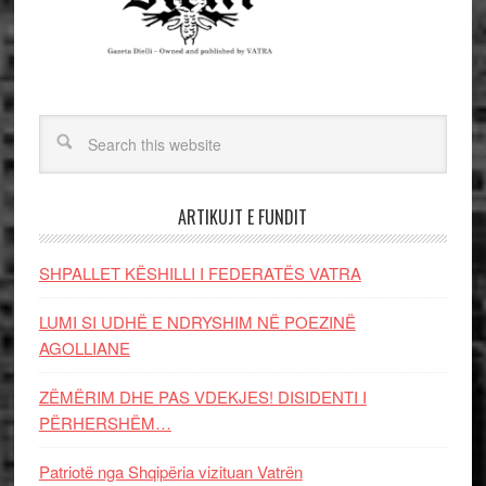
ARTIKUJT E FUNDIT
SHPALLET KËSHILLI I FEDERATËS VATRA
LUMI SI UDHË E NDRYSHIM NË POEZINË
AGOLLIANE
ZËMËRIM DHE PAS VDEKJES! DISIDENTI I
PËRHERSHËM…
Patriotë nga Shqipëria vizituan Vatrën