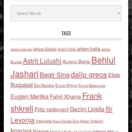
Arkiv
TAGS
arben llalla
alfons Grishaj
Anton Cefa
asllan
albano kolonjari
Behlul
Astrit Lulushi
Aurenc Bebja
Bushati
Jashari
dalip greca
Beqir Sina
Elida
Buçpapaj
Enver Bytyci
Elmi Berisha
Ermira Babamusta
Frank
Eugjen Merlika
Fahri Xharra
shkreli
Ilir
Gezim Llojdia
Fritz radovani
Levonja
Interviste
Kolec Traboini
Keze Kozeta Zylo
kosova
Kosove
nderroi jete
Marjana Bulku
ne
Murat Gecaj