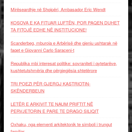
Mirëseardhje në Shqipëri, Ambasador Eric Wendt
KOSOVA E KA FITUAR LUFTËN, POR PAQEN DUHET
TA FITOJË EDHE NË INSTITUCIONE!
Scanderbeg, mburoja e Arbërisë dhe gjeniu ushtarak në
faqet e Giovanni Carlo Saraceni-t
Republika mbi interesat politike: sovraniteti i qytetarëve,
kushtetutshmëria dhe përgjegjësia shtetërore
TRI POEZI PËR GJERGJ KASTRIOTIN-
SKËNDERBEUN
LETËR E ARKIVIT TE NAUM PRIFTIT NË
PERVJETORIN E PARE TE DRAGO SILIQIT
Oxhaku, nga elementi arkitektonik te simboli i trungut
familjar