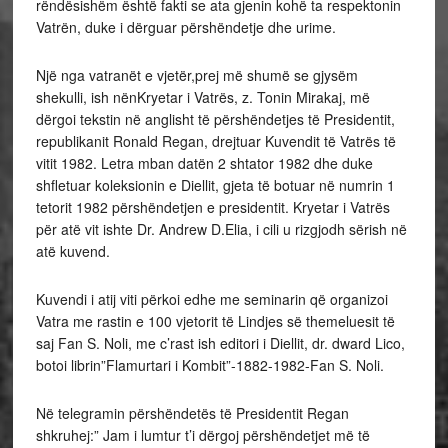
rëndësishëm është fakti se ata gjenin kohë ta respektonin
Vatrën, duke i dërguar përshëndetje dhe urime.
Një nga vatranët e vjetër,prej më shumë se gjysëm
shekulli, ish nënKryetar i Vatrës, z. Tonin Mirakaj, më
dërgoi tekstin në anglisht të përshëndetjes të Presidentit,
republikanit Ronald Regan, drejtuar Kuvendit të Vatrës të
vitit 1982. Letra mban datën 2 shtator 1982 dhe duke
shfletuar koleksionin e Diellit, gjeta të botuar në numrin 1
tetorit 1982 përshëndetjen e presidentit. Kryetar i Vatrës
për atë vit ishte Dr. Andrew D.Elia, i cili u rizgjodh sërish në
atë kuvend.
Kuvendi i atij viti përkoi edhe me seminarin që organizoi
Vatra me rastin e 100 vjetorit të Lindjes së themeluesit të
saj Fan S. Noli, me c’rast ish editori i Diellit, dr. dward Lico,
botoi librin”Flamurtari i Kombit”-1882-1982-Fan S. Noli.
Në telegramin përshëndetës të Presidentit Regan
shkruhej:” Jam i lumtur t’i dërgoj përshëndetjet më të