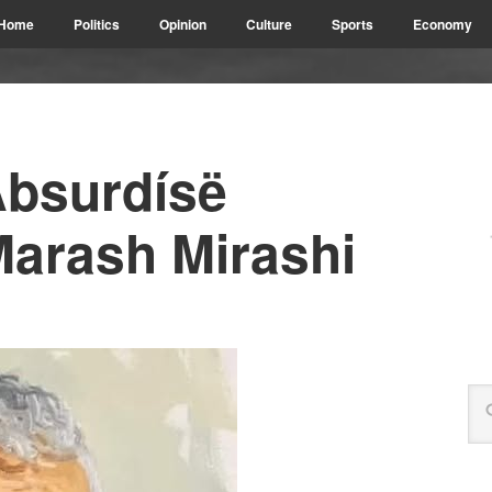
Home
Politics
Opinion
Culture
Sports
Economy
Absurdísë
Marash Mirashi