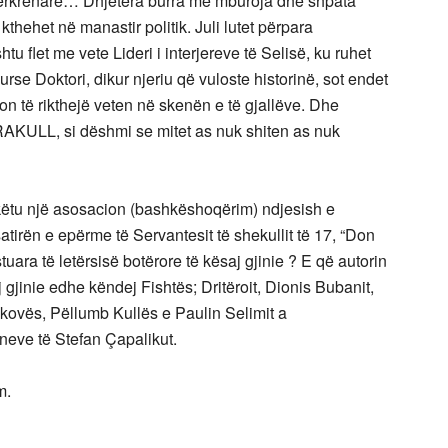
përkrenare… Dhjetëra burra me mburoja dhe shpata
kthehet në manastir politik. Juli lutet përpara
htu flet me vete Lideri i interjereve të Selisë, ku ruhet
urse Doktori, dikur njeriu që vuloste historinë, sot endet
on të rikthejë veten në skenën e të gjallëve. Dhe
RAKULL, si dëshmi se mitet as nuk shiten as nuk
 këtu një asosacion (bashkëshoqërim) ndjesish e
tirën e epërme të Servantesit të shekullit të 17, “Don
stuara të letërsisë botërore të kësaj gjinie ? E që autorin
 gjinie edhe këndej Fishtës; Dritëroit, Dionis Bubanit,
kovës, Pëllumb Kullës e Paulin Selimit a
eve të Stefan Çapalikut.
m.