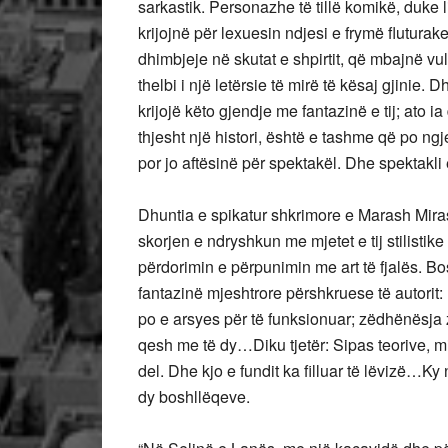
sarkastik. Personazhe të tillë komikë, duke li
krijojnë për lexuesin ndjesi e frymë flutur
dhimbjeje në skutat e shpirtit, që mbajnë v
thelbi i një letërsie të mirë të kësaj gjinie. D
krijojë këto gjendje me fantazinë e tij; ato ia
thjesht një histori, është e tashme që po ng
por jo aftësinë për spektakël. Dhe spektakl
Dhuntia e spikatur shkrimore e Marash Miras
skorjen e ndryshkun me mjetet e tij stilistik
përdorimin e përpunimin me art të fjalës. B
fantazinë mjeshtrore përshkruese të autorit
po e arsyes për të funksionuar; zëdhënësja z
qesh me të dy…Diku tjetër: Sipas teorive, min
del. Dhe kjo e fundit ka filluar të lëvizë…K
dy boshllëqeve.