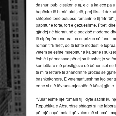
dashuri publicistikën e tij, e cila ka ecë pa
hapësire të blertë plot jetë, prej fiks tri deka
shtëpinë tonë botuese romanin e tij “Brirët”,
papritur e fortë, fort e gëzueshme. Poeti dhe
gjindej në hierarkinë e poezisë moderne d
të sipërpërmendura, na suprizon së fundi me sa
romanit “Brirët”, do të ishte modesti e teprua
vetëm se është mirëpritur a ka qenë i sukses
është i përmasave përtej sa thashë; jo vet
kombëtare më prestigjoze që bëhen sot në S
të mira letrare të zhandrrit të prozës së gjat
bashkëkohore. E vetëmjaftueshme kjo për ta 
edhe si një lëvrues-mjeshtër të kësaj gjinie.
“Vula” është një romani tij i dytë satirik ku 
Republika e Absurdisë shfaqet si një laborat
për një copë metali që vulos më shumë imagj