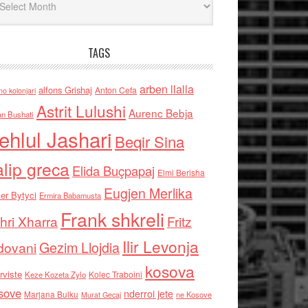
TAGS
arben llalla
alfons Grishaj
Anton Cefa
no kolonjari
Astrit Lulushi
Aurenc Bebja
an Bushati
ehlul Jashari
Beqir Sina
alip greca
Elida Buçpapaj
Elmi Berisha
Eugjen Merlika
er Bytyci
Ermira Babamusta
Frank shkreli
hri Xharra
Fritz
Ilir Levonja
Gezim Llojdia
dovani
kosova
rviste
Kolec Traboini
Keze Kozeta Zylo
sove
nderroi jete
Marjana Bulku
ne Kosove
Murat Gecaj