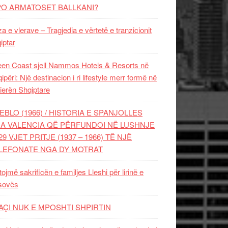
PO ARMATOSET BALLKANI?
za e vlerave – Tragjedia e vërtetë e tranzicionit
iptar
en Coast sjell Nammos Hotels & Resorts në
ipëri: Një destinacion i ri lifestyle merr formë në
ierën Shqiptare
EBLO (1966) / HISTORIA E SPANJOLLES
A VALENCIA QË PËRFUNDOI NË LUSHNJE
29 VJET PRITJE (1937 – 1966) TË NJË
LEFONATE NGA DY MOTRAT
tojmë sakrificën e familjes Lleshi për lirinë e
sovës
AÇI NUK E MPOSHTI SHPIRTIN