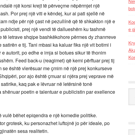
New
 u ndalë një korsi krejt të përveçme nëpërmjet një
bot
dash. Por prej një viti e këndej, kur ai pati sjellë në
 jam ndje për një çast në pezullínë që të shkakton një e
Kod
 publicisti, prej një vendi të dallueshëm ku tashmë
e g
he të letrave shqipe bashkëkohore përmes dy zhanrreve
Kry
tirën e tij. Tani mbasi ka kaluar fiks një vit botimi i
Aka
r e autorit, po edhe e imja si botues sikur të thonim
Ko
shëm. Feed back-u (reagimet) që kemi përftuar prej tij
ëm se është vlerësuar me çmim në një prej konkurseve
hqipëri, por ajo është çmuar si njëra prej veprave më
ë satirike, kaq pak e lëvruar në letërsinë tonë
shënuar poetin e talentuar e publicistin par exellence
Kat
një vulë bëhet epiqendra e një komedie politike.
or grotesk, ku personazhet luftojnë jo për ideale, po
inatën sesa realitetin.
Ark