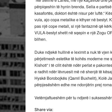
“Në Selinë e Lanës, me një kaçavidë dhe 
përpiqeshin të hynin brenda. Selia e partisë 
kasafortës, doktori është nisur për luftë.” Kës
vula, ajo copa metalike e kthyer në bestyt. K
pas një cope metali, si një fantazmë që kërk
VULA-bestyt shetit në sqepin e një Zogu O
blihen.
Duke ndjekë hullinë e leximit a nuk të vjen
përjetimesh estetike të kohës moderne me sa
Kishoti” i të cilit është ndër perlat e pakonte
e radhit ndër lëvruesit më në shenjë të kësaj
Hyskë Borobojkës (Qamil Buxhelit), Kolë Ja
përpjesëshëm edhe me ndonjërin prej roman
Vetëmjaftueshëm për tu ndjerë i suksesshë
Share via: