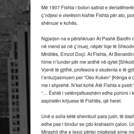
Më 1907 Fishta i boton satirat e deriatëherë
ç’ndjesi e vlerësim kishte Fishta për ato, p
shënuar e kohës.
Ngjarjen na e përshkruan At Pashk Bardhi n
në mend se në ç’muej, nëpër liqe të Shkodres
Mirditës, Emzot Doçi. At Fishta, At Benardin
hime n’lunder për me ardhë në qytet [Shkoder] 
Vjenë të gjithë, profesora e studenta e të g
t’entuzjasmuem per “Oso Kuken” [Kënga e dytë
me i shprehë. N’ket kohë Atë Fishta e pveti
“… Është i vetëmjaftueshëm edhe pohimi i kë
aspiratën krijuese të Fishtës, që heret.
Unë e solla këtë shembull para jush, të dashu
edhe pse i bindur se çdo krahasim çalon. U
Mirashit dhe e lexoj përtej miqësisë sime me