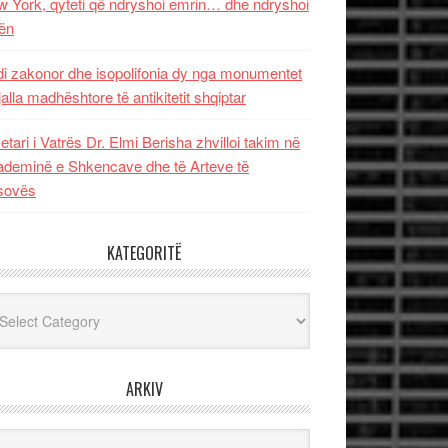
 York, qyteti që ndryshoi emrin… dhe ndryshoi
ën
i zakonor dhe isopolifonia dy nga monumentet
jalla madhështore të antikitetit shqiptar
etari i Vatrës Dr. Elmi Berisha zhvilloi takim në
deminë e Shkencave dhe të Arteve të
sovës
KATEGORITË
egoritë
ARKIV
iv