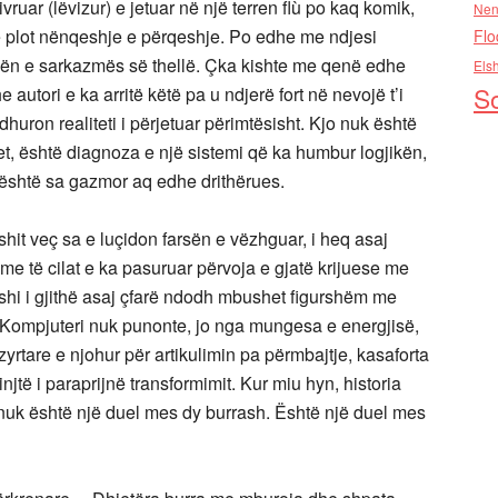
vruar (lëvizur) e jetuar në një terren flù po kaq komik,
Nen
ake plot nënqeshje e përqeshje. Po edhe me ndjesi
Flo
ulën e sarkazmës së thellë. Çka kishte me qenë edhe
Els
So
he autori e ka arritë këtë pa u ndjerë fort në nevojë t’i
 dhuron realiteti i përjetuar përimtësisht. Kjo nuk është
jet, është diagnoza e një sistemi që ka humbur logjikën,
i është sa gazmor aq edhe drithërues.
hit veç sa e luçidon farsën e vëzhguar, i heq asaj
e me të cilat e ka pasuruar përvoja e gjatë krijuese me
oshi i gjithë asaj çfarë ndodh mbushet figurshëm me
: Kompjuteri nuk punonte, jo nga mungesa e energjisë,
yrtare e njohur për artikulimin pa përmbajtje, kasaforta
jtë i paraprijnë transformimit. Kur miu hyn, historia
y nuk është një duel mes dy burrash. Është një duel mes