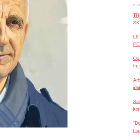
TR
SK
LE
PE
Oxh
tru
Arb
iden
Sal
ko
“Do
her