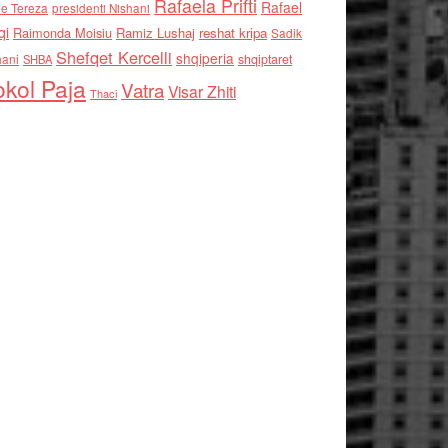
Rafaela Prifti
Rafael
e Tereza
presidenti Nishani
qi
Raimonda Moisiu
Ramiz Lushaj
reshat kripa
Sadik
Shefqet Kercelli
shqiperia
hani
shqiptaret
SHBA
kol Paja
Vatra
Visar Zhiti
Thaci