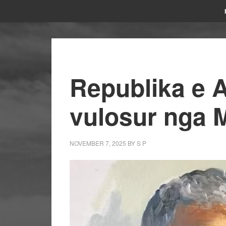
Republika e 
vulosur nga 
NOVEMBER 7, 2025
BY
S P