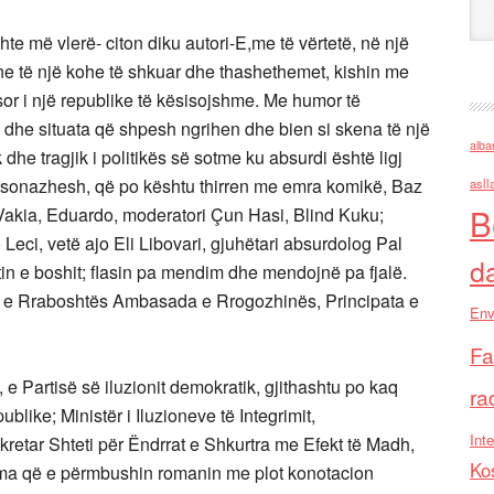
te më vlerë- citon diku autori-E,me të vërtetë, në një
ane të një kohe të shkuar dhe thashethemet, kishin me
sor i një republike të kësisojshme. Me humor të
 dhe situata që shpesh ngrihen dhe bien si skena të një
alba
 dhe tragjik i politikës së sotme ku absurdi është ligj
ersonazhesh, që po kështu thirren me emra komikë, Baz
asll
B
 Vakia, Eduardo, moderatori Çun Hasi, Blind Kuku;
Leci, vetë ajo Eli Libovari, gjuhëtari absurdolog Pal
d
tin e boshit; flasin pa mendim dhe mendojnë pa fjalë.
t e Rraboshtës Ambasada e Rrogozhinës, Principata e
Env
Fa
, e Partisë së iluzionit demokratik, gjithashtu po kaq
ra
blike; Ministër i Iluzioneve të Integrimit,
Inte
retar Shteti për Ëndrrat e Shkurtra me Efekt të Madh,
Ko
izma që e përmbushin romanin me plot konotacion