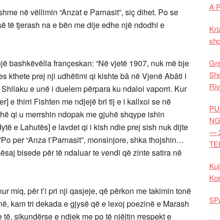
A 
shme në vëllimin “Anzat e Parnasit”, siç dihet. Po se
osë të tjerash na e bën me dije edhe një ndodhi e
Kri
shq
jë bashkëvëlla françeskan: “Në vjetë 1907, nuk më bje
Gre
Shq
 kthete prej nji udhëtimi qi kishte bâ në Vjenë Abâti i
Riv
 Shllaku e unë i duelem përpara ku ndaloi vaporri. Kur
e thirri Fishten me ndjejë bri tij e i kallxoi se në
PU
jithë qi u merrshin ndopak me gjuhë shqype ishin
NG
 e Lahutës] e lavdet qi i kish ndie prej sish nuk dijte
— 
:”Po per “Anza t’Parnasit”, monsinjore, shka thojshin…
TE
saj bisede për të ndaluar te vendi që zinte satira në
Kuj
Ko
r miq, për t’i pri nji qasjeje, që përkon me takimin tonë
SP
në, kam tri dekada e gjysë që e lexoj poezinë e Marash
 të, sikundërse e ndjek me po të njëjtin rrespekt e