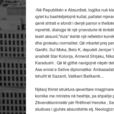
-Në Republikën e Absurdisë, logjika nuk kish
qytet ku bashkëjetojnë kullat, pallatet mjer
qenë shtrati e sfondi i denjë pamor e thelbë
mprehtë, dialogje të një çmendurie të ëmbël
teatri absurd,”Vula” është një reflektim komik
dhe grotesku normalitet. Që mbartet prej p
Gardhi, Sul Moka, Belo K, deputeti Jeniçer
analistë Star Kolonja, Armend Shijaku, Niko 
Karadushi . Që të gjithë navigojnë nëpër de
Ase emrat e Selive diplomatike: Ambasada
Ishullit të Sazanit, Vatikani Ballkanik…
Njësoj thirret struktura qeveritare imagjinare
komike me ministra në heshtje, pa shpallje pu
Zëvendësministër për Rrëfimet Heroike , Sek
studiues i gjuhës absurdishte etj. Neologj