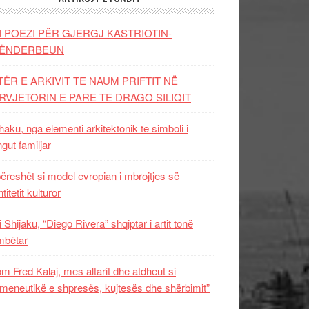
I POEZI PËR GJERGJ KASTRIOTIN-
ËNDERBEUN
TËR E ARKIVIT TE NAUM PRIFTIT NË
RVJETORIN E PARE TE DRAGO SILIQIT
aku, nga elementi arkitektonik te simboli i
ngut familjar
ëreshët si model evropian i mbrojtjes së
titetit kulturor
i Shijaku, “Diego Rivera” shqiptar i artit tonë
mbëtar
m Fred Kalaj, mes altarit dhe atdheut si
meneutikë e shpresës, kujtesës dhe shërbimit”