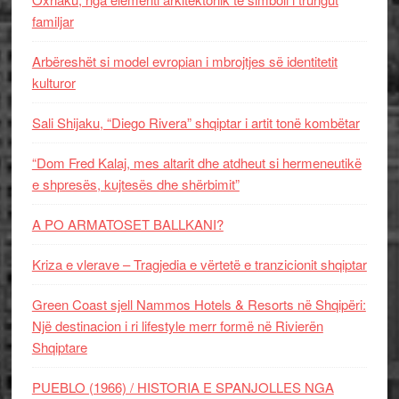
familjar
Arbëreshët si model evropian i mbrojtjes së identitetit
kulturor
Sali Shijaku, “Diego Rivera” shqiptar i artit tonë kombëtar
“Dom Fred Kalaj, mes altarit dhe atdheut si hermeneutikë
e shpresës, kujtesës dhe shërbimit”
A PO ARMATOSET BALLKANI?
Kriza e vlerave – Tragjedia e vërtetë e tranzicionit shqiptar
Green Coast sjell Nammos Hotels & Resorts në Shqipëri:
Një destinacion i ri lifestyle merr formë në Rivierën
Shqiptare
PUEBLO (1966) / HISTORIA E SPANJOLLES NGA