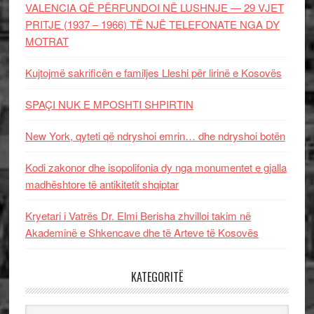
VALENCIA QË PËRFUNDOI NË LUSHNJE — 29 VJET
PRITJE (1937 – 1966) TË NJË TELEFONATE NGA DY
MOTRAT
Kujtojmë sakrificën e familjes Lleshi për lirinë e Kosovës
SPAÇI NUK E MPOSHTI SHPIRTIN
New York, qyteti që ndryshoi emrin… dhe ndryshoi botën
Kodi zakonor dhe isopolifonia dy nga monumentet e gjalla
madhështore të antikitetit shqiptar
Kryetari i Vatrës Dr. Elmi Berisha zhvilloi takim në
Akademinë e Shkencave dhe të Arteve të Kosovës
KATEGORITË
Kategoritë