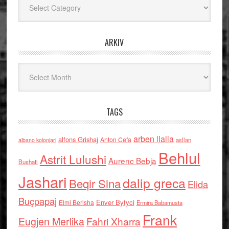
ARKIV
Arkiv
TAGS
arben llalla
alfons Grishaj
Anton Cefa
asllan
albano kolonjari
Behlul
Astrit Lulushi
Aurenc Bebja
Bushati
Jashari
dalip greca
Beqir Sina
Elida
Buçpapaj
Enver Bytyci
Elmi Berisha
Ermira Babamusta
Frank
Eugjen Merlika
Fahri Xharra