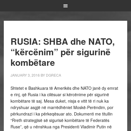
RUSIA: SHBA dhe NATO,
“kërcënim” për sigurinë
kombëtare
JANUARY 3, 2016
BY
DGRECA
Shtetet e Bashkuara të Amerikës dhe NATO janë dy emrat
e rinj, që Rusia i ka cilësuar si kërcënime për sigurinë
kombëtare të saj. Mesa duket, nisja e vitit të ri nuk ka
ndryshuar asgjë në marrëdhëniet Moskë-Perëndim, por
përkundrazi i ka përkeqësuar ato. Dokumenti me titullin
“Rreth strategjisë së sigurisë kombëtare të Federatës
Ruse”, që u nënshkua nga Presidenti Vladimir Putin në