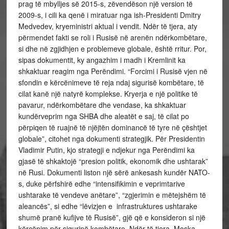
prag të mbylljes së 2015-s, zëvendëson një version të
2009-s, i cili ka qenë i miratuar nga ish-Presidenti Dmitry
Medvedev, kryeministri aktual i vendit. Ndër të tjera, aty
përmendet fakti se roli i Rusisë në arenën ndërkombëtare,
si dhe në zgjidhjen e problemeve globale, është rritur. Por,
sipas dokumentit, ky angazhim i madh i Kremlinit ka
shkaktuar reagim nga Perëndimi. “Forcimi i Rusisë vjen në
sfondin e kërcënimeve të reja ndaj sigurisë kombëtare, të
cilat kanë një natyrë komplekse. Kryerja e një politike të
pavarur, ndërkombëtare dhe vendase, ka shkaktuar
kundërveprim nga SHBA dhe aleatët e saj, të cilat po
përpiqen të ruajnë të njëjtën dominancë të tyre në çështjet
globale”, citohet nga dokumenti strategjik. Për Presidentin
Vladimir Putin, kjo strategji e ndjekur nga Perëndimi ka
gjasë të shkaktojë “presion politik, ekonomik dhe ushtarak”
në Rusi. Dokumenti liston një sërë ankesash kundër NATO-
s, duke përfshirë edhe “intensifikimin e veprimtarive
ushtarake të vendeve anëtare”, “zgjerimin e mëtejshëm të
aleancës”, si edhe “lëvizjen e infrastruktures ushtarake
shumë pranë kufijve të Rusisë”, gjë që e konsideron si një
kërcënim për sigurinë kombëtare. Ndër të tjera, Moska