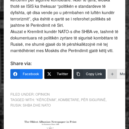
thotë se ISIS ka theksuar “politikën e standardeve të
dyfishta, që disa vende po u përmbahen në luftën kundër
terrorizmit”, çka është e qartë se i referohet politikës së
jashtme të Perëndimit në Siri.
Akuzat e Kremlinit kundër NATO-s dhe SHBA-ve, tashmë të
dokumentuara në politikën zyrtare të sigurisë kombëtare të
Rusisë, me shumë gjasë do të përshkallëzojnë më tej
marrëdhëniet mes Moskës dhe Perëndimit gjatë këtij viti.
Share via:
Facebook
Twitter
Copy Link
More
FILED UNDER:
OPINION
TAGGED WITH:
“KËRCËNIM”
,
KOMBETARE
,
PËR SIGURINË
,
RUSIA: SHBA DHE NATO