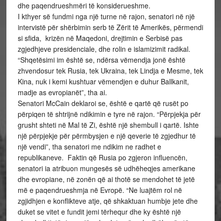
dhe paqendrueshmëri të konsiderueshme.
I kthyer së fundmi nga një turne në rajon, senatori në një
intervistë për shërbimin serb të Zërit të Amerikës, përmendi
si sfida, krizën në Maqedoni, drejtimin e Serbisë pas
zgjedhjeve presidenciale, dhe rolin e islamizimit radikal.
“Shqetësimi im është se, ndërsa vëmendja jonë është
zhvendosur tek Rusia, tek Ukraina, tek Lindja e Mesme, tek
Kina, nuk i kemi kushtuar vëmendjen e duhur Ballkanit,
madje as evropianët”, tha ai.
Senatori McCain deklaroi se, është e qartë që rusët po
përpiqen të shtrijnë ndikimin e tyre në rajon. “Përpjekja për
grusht shteti në Mal të Zi, është një shembull i qartë. Ishte
një përpjekje për përmbysjen e një qeverie të zgjedhur të
një vendi”, tha senatori me ndikim ne radhet e
republikaneve. Faktin që Rusia po zgjeron influencën,
senatori ia atribuon mungesës së udhëheqjes amerikane
dhe evropiane, në zonën që ai thotë se mendohet të jetë
më e paqendrueshmja në Evropë. “Ne luajtëm rol në
zgjidhjen e konflikteve atje, që shkaktuan humbje jete dhe
duket se vitet e fundit jemi tërhequr dhe ky është një