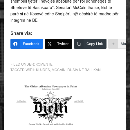
shembull tjetër i nevojës absolute për rol udhëheqës të
Shteteve të Bashkuara”. Senatori McCain tha se, kishte
parë si në Kosovë edhe Shqipëri, një dëshirë të madhe për
integrim në BE.
Share via:
Facebook
Twitter
Copy Link
More
FILED UNDER:
KOMENTE
TAGGED WITH:
KUJDES
,
MCCAIN
,
RUSIA NE BALLKAN