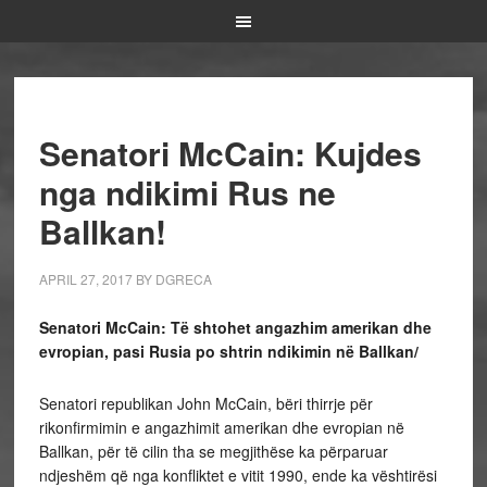
Senatori McCain: Kujdes
nga ndikimi Rus ne
Ballkan!
APRIL 27, 2017
BY
DGRECA
Senatori McCain: Të shtohet angazhim amerikan dhe
evropian, pasi Rusia po shtrin ndikimin në Ballkan/
Senatori republikan John McCain, bëri thirrje për
rikonfirmimin e angazhimit amerikan dhe evropian në
Ballkan, për të cilin tha se megjithëse ka përparuar
ndjeshëm që nga konfliktet e vitit 1990, ende ka vështirësi