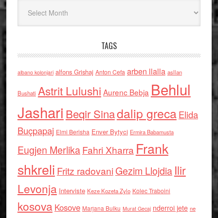
Arkiv
TAGS
arben llalla
alfons Grishaj
Anton Cefa
asllan
albano kolonjari
Behlul
Astrit Lulushi
Aurenc Bebja
Bushati
Jashari
dalip greca
Beqir Sina
Elida
Buçpapaj
Enver Bytyci
Elmi Berisha
Ermira Babamusta
Frank
Eugjen Merlika
Fahri Xharra
shkreli
Ilir
Gezim Llojdia
Fritz radovani
Levonja
Interviste
Kolec Traboini
Keze Kozeta Zylo
kosova
Kosove
nderroi jete
Marjana Bulku
ne
Murat Gecaj