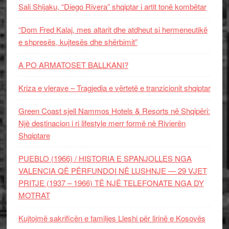
Sali Shijaku, “Diego Rivera” shqiptar i artit tonë kombëtar
“Dom Fred Kalaj, mes altarit dhe atdheut si hermeneutikë
e shpresës, kujtesës dhe shërbimit”
A PO ARMATOSET BALLKANI?
Kriza e vlerave – Tragjedia e vërtetë e tranzicionit shqiptar
Green Coast sjell Nammos Hotels & Resorts në Shqipëri:
Një destinacion i ri lifestyle merr formë në Rivierën
Shqiptare
PUEBLO (1966) / HISTORIA E SPANJOLLES NGA
VALENCIA QË PËRFUNDOI NË LUSHNJE — 29 VJET
PRITJE (1937 – 1966) TË NJË TELEFONATE NGA DY
MOTRAT
Kujtojmë sakrificën e familjes Lleshi për lirinë e Kosovës