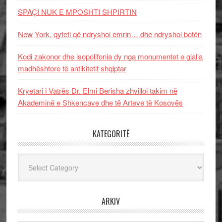
SPAÇI NUK E MPOSHTI SHPIRTIN
New York, qyteti që ndryshoi emrin… dhe ndryshoi botën
Kodi zakonor dhe isopolifonia dy nga monumentet e gjalla
madhështore të antikitetit shqiptar
Kryetari i Vatrës Dr. Elmi Berisha zhvilloi takim në
Akademinë e Shkencave dhe të Arteve të Kosovës
KATEGORITË
Kategoritë
ARKIV