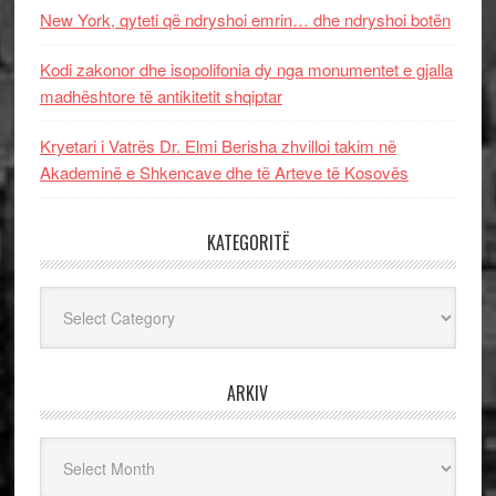
New York, qyteti që ndryshoi emrin… dhe ndryshoi botën
Kodi zakonor dhe isopolifonia dy nga monumentet e gjalla
madhështore të antikitetit shqiptar
Kryetari i Vatrës Dr. Elmi Berisha zhvilloi takim në
Akademinë e Shkencave dhe të Arteve të Kosovës
KATEGORITË
Kategoritë
ARKIV
Arkiv