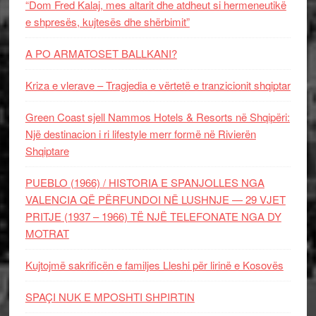
“Dom Fred Kalaj, mes altarit dhe atdheut si hermeneutikë
e shpresës, kujtesës dhe shërbimit”
A PO ARMATOSET BALLKANI?
Kriza e vlerave – Tragjedia e vërtetë e tranzicionit shqiptar
Green Coast sjell Nammos Hotels & Resorts në Shqipëri:
Një destinacion i ri lifestyle merr formë në Rivierën
Shqiptare
PUEBLO (1966) / HISTORIA E SPANJOLLES NGA
VALENCIA QË PËRFUNDOI NË LUSHNJE — 29 VJET
PRITJE (1937 – 1966) TË NJË TELEFONATE NGA DY
MOTRAT
Kujtojmë sakrificën e familjes Lleshi për lirinë e Kosovës
SPAÇI NUK E MPOSHTI SHPIRTIN