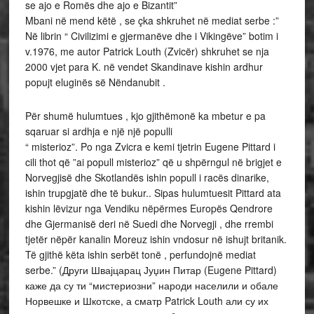
se ajo e Romës dhe ajo e Bizantit”
Mbani në mend këtë , se çka shkruhet në mediat serbe :”
Në librin “ Civilizimi e gjermanëve dhe i Vikingëve” botim i
v.1976, me autor Patrick Louth (Zvicër) shkruhet se nja
2000 vjet para K. në vendet Skandinave kishin ardhur
popujt eluginës së Nëndanubit .
Për shumë hulumtues , kjo gjithëmonë ka mbetur e pa
sqaruar si ardhja e një një populli
“ misterioz”. Po nga Zvicra e kemi tjetrin Eugene Pittard i
cili thot që ”ai popull misterioz” që u shpërngul në brigjet e
Norvegjisë dhe Skotlandës ishin popull i racës dinarike,
ishin trupgjatë dhe të bukur.. Sipas hulumtuesit Pittard ata
kishin lëvizur nga Vendiku nëpërmes Europës Qendrore
dhe Gjermanisë deri në Suedi dhe Norvegji , dhe rrembi
tjetër nëpër kanalin Moreuz ishin vndosur në ishujt britanik.
Të gjithë këta ishin serbët tonë , perfundojnë mediat
serbe.” (Други Швајцарац Јуџин Питар (Eugene Pittard)
каже да су ти “мистериозни” народи населили и обале
Норвешке и Шкотске, а сматр Patrick Louth али су их