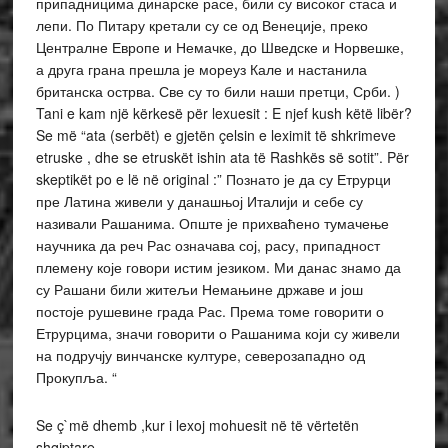
припадницима динарске расе, били су високог стаса и
лепи. По Питару кретали су се од Венеције, преко
Централне Европе и Немачке, до Шведске и Норвешке,
а друга грана прешла је мореуз Кале и настанила
британска острва. Све су то били наши претци, Срби. )
Tani e kam një kërkesë për lexuesit : E njef kush këtë libër?
Se më “ata (serbët) e gjetën çelsin e leximit të shkrimeve
etruske , dhe se etruskët ishin ata të Rashkës së sotit”. Për
skeptikët po e lë në original :” Познато је да су Етрурци
пре Латина живели у данашњој Италији и себе су
називали Рашанима. Опште је прихваћено тумачење
научника да реч Рас означава сој, расу, припадност
племену које говори истим језиком. Ми данас знамо да
су Рашани били житељи Немањине државе и још
постоје рушевине града Рас. Према томе говорити о
Етрурцима, значи говорити о Рашанима који су живели
на подручју винчанске културе, северозападно од
Прокупља. “
Se ç`më dhemb ,kur i lexoj mohuesit në të vërtetën
shqiptare