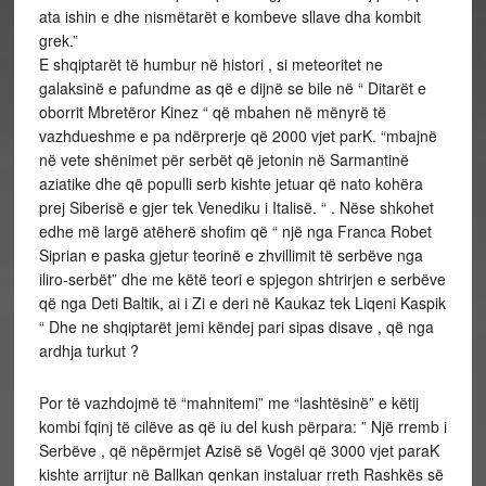
ata ishin e dhe nismëtarët e kombeve sllave dha kombit
grek.”
E shqiptarët të humbur në histori , si meteoritet ne
galaksinë e pafundme as që e dijnë se bile në “ Ditarët e
oborrit Mbretëror Kinez “ që mbahen në mënyrë të
vazhdueshme e pa ndërprerje që 2000 vjet parK. “mbajnë
në vete shënimet për serbët që jetonin në Sarmantinë
aziatike dhe që populli serb kishte jetuar që nato kohëra
prej Siberisë e gjer tek Venediku i Italisë. “ . Nëse shkohet
edhe më largë atëherë shofim që “ një nga Franca Robet
Siprian e paska gjetur teorinë e zhvillimit të serbëve nga
iliro-serbët” dhe me këtë teori e spjegon shtrirjen e serbëve
që nga Deti Baltik, ai i Zi e deri në Kaukaz tek Liqeni Kaspik
“ Dhe ne shqiptarët jemi këndej pari sipas disave , që nga
ardhja turkut ?
Por të vazhdojmë të “mahnitemi” me “lashtësinë” e këtij
kombi fqinj të cilëve as që iu del kush përpara: ” Një rremb i
Serbëve , që nëpërmjet Azisë së Vogël që 3000 vjet paraK
kishte arrijtur në Ballkan qenkan instaluar rreth Rashkës së