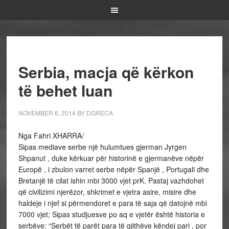
Serbia, macja që kërkon
të behet luan
NOVEMBER 6, 2014
BY
DGRECA
Nga Fahri XHARRA/
Sipas mediave serbe një hulumtues gjerman Jyrgen
Shpanut , duke kërkuar për historinë e gjermanëve nëpër
Europë , i zbulon varret serbe nëpër Spanjë , Portugali dhe
Bretanjë të cilat ishin mbi 3000 vjet prK. Pastaj vazhdohet
që civilizimi njerëzor, shkrimet e vjetra asire, misire dhe
haldeje i njef si përmendoret e para të saja që datojnë mbi
7000 vjet; Sipas studjuesve po aq e vjetër është historia e
serbëve: “Serbët të parët para të gjithëve këndej pari , por