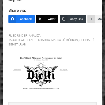
Share via:
Facebook
Twitter
Copy Link
More
FILED UNDER:
ANALIZA
TAGGED WITH:
FAHRI XHARRA
,
MACJA QË KËRKON
,
SERBIA
,
TË
BEHET LUAN