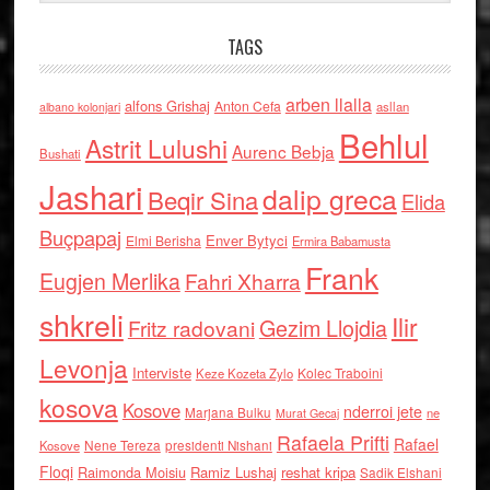
TAGS
arben llalla
alfons Grishaj
Anton Cefa
asllan
albano kolonjari
Behlul
Astrit Lulushi
Aurenc Bebja
Bushati
Jashari
dalip greca
Beqir Sina
Elida
Buçpapaj
Enver Bytyci
Elmi Berisha
Ermira Babamusta
Frank
Eugjen Merlika
Fahri Xharra
shkreli
Ilir
Gezim Llojdia
Fritz radovani
Levonja
Interviste
Kolec Traboini
Keze Kozeta Zylo
kosova
Kosove
nderroi jete
Marjana Bulku
ne
Murat Gecaj
Rafaela Prifti
Rafael
Nene Tereza
Kosove
presidenti Nishani
Floqi
Raimonda Moisiu
Ramiz Lushaj
reshat kripa
Sadik Elshani