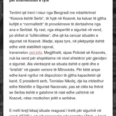
për intervenimin e tyre
Tentimi që treni i nisur nga Beogradi me mbishkrimet
“Kosova është Serbi”, të hyjë në Kosovë, ka kaluar të gjitha
kufijtë e “normalitetit” të provokimeve të deritashme nga
ana e Serbisë. Ky rast, nga ekspertët e sigurisë në vend,
po shihet si “luftënxitëse”, dhe që ka cenuar situatën e
sigurisë në Kosovë. Madje, sipas tyre, në pikëpyetje është
edhe vetë stabiliteti rajonal,
transmeton
zeri.info
. Megjithatë, sipas Policisë së Kosovës,
nuk ka vend për shqetësime në nivel shtetëror për gjendjen
e sigurisë. Ata vlerësojnë se situata është e qetë dhe e
“brishtë” në pjesën veriore të Mitrovicës. Për këtë arsye
edhe kanë ngritur në dispozicion të gjitha kapacitetet që
kanë. E presidenti serb, Tomislav Nikoliç, dje ka mbledhur
edhe Këshillin e Sigurisë Nacionale, pas së cilës ka thënë
se Serbia është e gatshme të nisë edhe ushtrinë në
Kosovë, nëse rrezikohen jetët e serbëve.
E rreth krejt kësaj situate reaguesi i tretë për sigurinë në