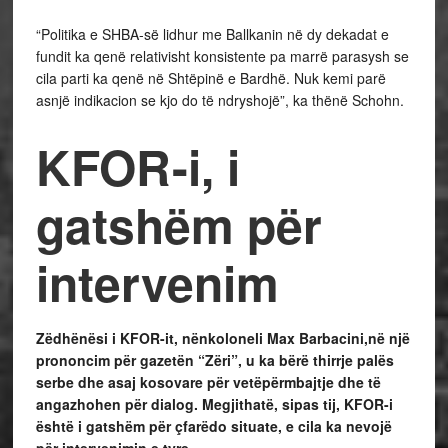
“Politika e SHBA-së lidhur me Ballkanin në dy dekadat e
fundit ka qenë relativisht konsistente pa marrë parasysh se
cila parti ka qenë në Shtëpinë e Bardhë. Nuk kemi parë
asnjë indikacion se kjo do të ndryshojë”, ka thënë Schohn.
KFOR-i, i
gatshëm për
intervenim
Zëdhënësi i KFOR-it, nënkoloneli Max Barbacini,në një
prononcim për gazetën “Zëri”, u ka bërë thirrje palës
serbe dhe asaj kosovare për vetëpërmbajtje dhe të
angazhohen për dialog. Megjithatë, sipas tij, KFOR-i
është i gatshëm për çfarëdo situate, e cila ka nevojë