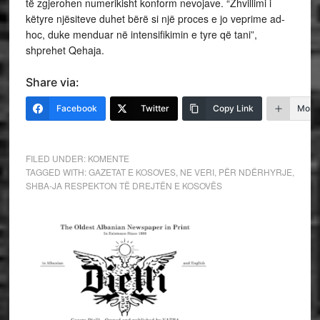
të zgjerohen numerikisht konform nevojave. “Zhvillimi i
këtyre njësiteve duhet bërë si një proces e jo veprime ad-
hoc, duke menduar në intensifikimin e tyre që tani”,
shprehet Qehaja.
Share via:
Facebook
Twitter
Copy Link
More
FILED UNDER:
KOMENTE
TAGGED WITH:
GAZETAT E KOSOVES
,
NE VERI
,
PËR NDËRHYRJE
,
SHBA-JA RESPEKTON TË DREJTËN E KOSOVËS