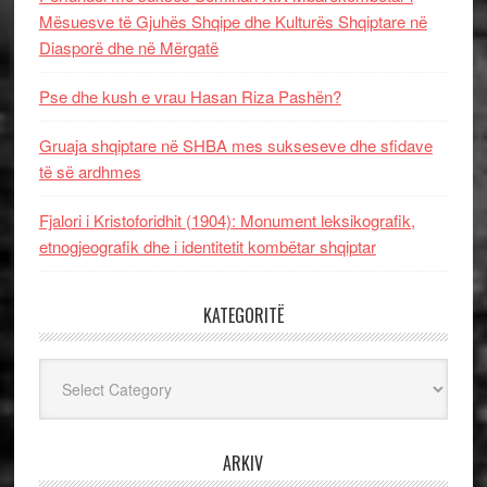
Mësuesve të Gjuhës Shqipe dhe Kulturës Shqiptare në
Diasporë dhe në Mërgatë
Pse dhe kush e vrau Hasan Riza Pashën?
Gruaja shqiptare në SHBA mes sukseseve dhe sfidave
të së ardhmes
Fjalori i Kristoforidhit (1904): Monument leksikografik,
etnogjeografik dhe i identitetit kombëtar shqiptar
KATEGORITË
Kategoritë
ARKIV