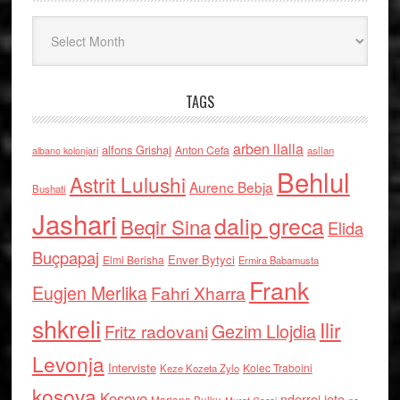
Arkiv
TAGS
arben llalla
alfons Grishaj
Anton Cefa
asllan
albano kolonjari
Behlul
Astrit Lulushi
Aurenc Bebja
Bushati
Jashari
dalip greca
Beqir Sina
Elida
Buçpapaj
Enver Bytyci
Elmi Berisha
Ermira Babamusta
Frank
Eugjen Merlika
Fahri Xharra
shkreli
Ilir
Gezim Llojdia
Fritz radovani
Levonja
Interviste
Kolec Traboini
Keze Kozeta Zylo
kosova
Kosove
nderroi jete