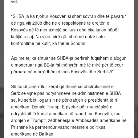
vet.
“SHBA-ja ka njohur Kosovën si shtet sovran dhe të pavarur
që nga viti 2008 dhe ne e respektojmë të drejtën e
Kosovës që të menaxhojë se kush dhe çka kalon nëpër
kufijtë e saj. Na vjen mirë që mbrëmë nuk kishte
konfrontime në kufi”, ka thënë Schohn.
Ajo më tej ka shtuar se SHBA-ja përkrah fuqishëm dialogun
e moderuar nga BE-ja “si mënyrën më të mirë për të ecur
përpara në marrëdhëniet mes Kosovës dhe Serbisë”.
Së fundi janë rritur zërat që thonë se obstruksionet e
Serbisë vijnë pas ndryshimeve në administratën e SHBA-
së, ku serbët llogarisin në përkrahjen e presidentit të ri
amerikan, Donald Trump. E pyetur për mundësinë e
ndryshimit të kursit amerikan në raport me Kosovën, me
ardhjen e Trumpit, zëdhënësja e Ambasadës amerikane në
Prishtinë ka përmendur vazhdimësinë e politikës
amerikane në Ballkan.