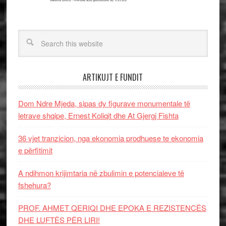
ARTIKUJT E FUNDIT
Dom Ndre Mjeda, sipas dy figurave monumentale të
letrave shqipe, Ernest Koliqit dhe At Gjergj Fishta
36 vjet tranzicion, nga ekonomia prodhuese te ekonomia
e përfitimit
A ndihmon krijimtaria në zbulimin e potencialeve të
fshehura?
PROF. AHMET QERIQI DHE EPOKA E REZISTENCЁS
DHE LUFTЁS PЁR LIRI!