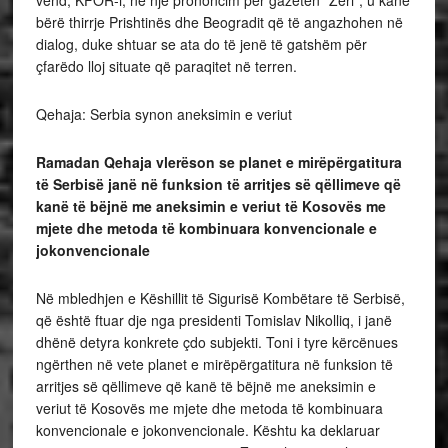
vend, KFOR-i, në një prononcim për gazetën “Zëri”, u kanë
bërë thirrje Prishtinës dhe Beogradit që të angazhohen në
dialog, duke shtuar se ata do të jenë të gatshëm për
çfarëdo lloj situate që paraqitet në terren.
Qehaja: Serbia synon aneksimin e veriut
Ramadan Qehaja vlerëson se planet e mirëpërgatitura
të Serbisë janë në funksion të arritjes së qëllimeve që
kanë të bëjnë me aneksimin e veriut të Kosovës me
mjete dhe metoda të kombinuara konvencionale e
jokonvencionale
Në mbledhjen e Këshillit të Sigurisë Kombëtare të Serbisë,
që është ftuar dje nga presidenti Tomislav Nikolliq, i janë
dhënë detyra konkrete çdo subjekti. Toni i tyre kërcënues
ngërthen në vete planet e mirëpërgatitura në funksion të
arritjes së qëllimeve që kanë të bëjnë me aneksimin e
veriut të Kosovës me mjete dhe metoda të kombinuara
konvencionale e jokonvencionale. Kështu ka deklaruar