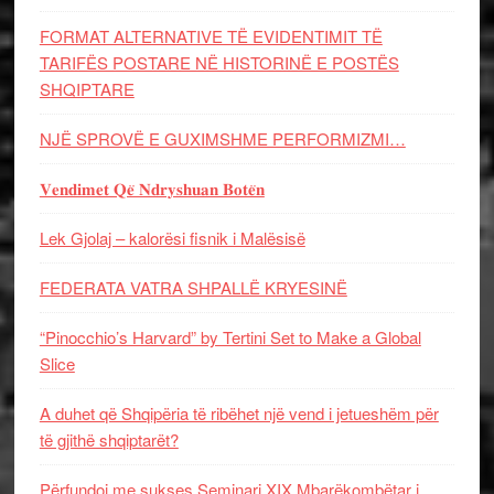
FORMAT ALTERNATIVE TË EVIDENTIMIT TË
TARIFËS POSTARE NË HISTORINË E POSTËS
SHQIPTARE
NJË SPROVË E GUXIMSHME PERFORMIZMI…
𝐕𝐞𝐧𝐝𝐢𝐦𝐞𝐭 𝐐𝐞̈ 𝐍𝐝𝐫𝐲𝐬𝐡𝐮𝐚𝐧 𝐁𝐨𝐭𝐞̈𝐧
Lek Gjolaj – kalorësi fisnik i Malësisë
FEDERATA VATRA SHPALLË KRYESINË
“Pinocchio’s Harvard” by Tertini Set to Make a Global
Slice
A duhet që Shqipëria të ribëhet një vend i jetueshëm për
të gjithë shqiptarët?
Përfundoi me sukses Seminari XIX Mbarëkombëtar i