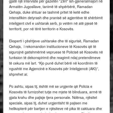
gjatë një interviste për gazetën “Zëri” ish-gjeneralmajori në
Armatën Jugosllave, tanimë të shpërbërë, Ramadan
Qehaja, duke shtuar se tashmë pritet të ketë edhe
intensifikim detyrash dhe pranisë së agjentëve të shërbimit
inteligjent civil e ushtarak serb, jo vetëm në atë pjesë të
territorit, por në tërë territorin e Kosovës.
Eksperti i çështjeve ushtarake dhe të sigurisë, Ramadan
Qehaja, i rekomandon institucioneve të Kosovës që të
sigurojnë gatishmërinë vepruese të Policisë së Kosovës në
funksion të dekonspirimit dhe reagimit ndaj pretendimeve
të cekura më lart. “Kjo punë duhet bërë në koordinim të
ngushtë me Agjencinë e Kosovës për Inteligjencë (AKI)”,
shprehet ai.
Po ashtu, sipas tij, është më se urgjente që Policia e
Kosovës të furnizohet tutje me mjete të blinduara, armë të
gjata krahu dhe pajisje tjera personale. Ndërsa, njësitet
speciale, sipas tij, duhet urgjentisht të pajisen me
helikopterë për bartjen e njësiteve në pika të caktuara dhe