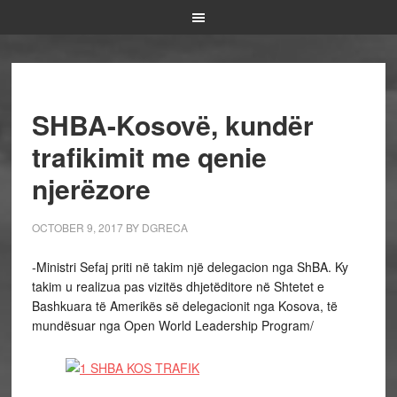
SHBA-Kosovë, kundër
trafikimit me qenie
njerëzore
OCTOBER 9, 2017
BY
DGRECA
-Ministri Sefaj priti në takim një delegacion nga ShBA. Ky
takim u realizua pas vizitës dhjetëditore në Shtetet e
Bashkuara të Amerikës së delegacionit nga Kosova, të
mundësuar nga Open World Leadership Program/