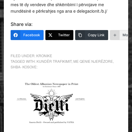
mes të dy vendeve dhe shkëmbimi i përvojave me
mundësinë e përkrahjes nga ana e delegacionit./b.j/
Share via:
Facebook
Twitter
Copy Link
More
FILED UNDER:
KRONIKE
TAGGED WITH:
KUNDËR TRAFIKIMIT
,
ME QENIE NJERËZORE
,
SHBA- KOSOVE: