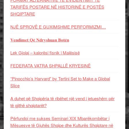
TARIFËS POSTARE NË HISTORINË E POSTËS
SHQIPTARE
NJË SPROVË E GUXIMSHME PERFORMIZMI…
𝐕𝐞𝐧𝐝𝐢𝐦𝐞𝐭 𝐐𝐞̈ 𝐍𝐝𝐫𝐲𝐬𝐡𝐮𝐚𝐧 𝐁𝐨𝐭𝐞̈𝐧
Lek Gjolaj – kalorësi fisnik i Malësisë
FEDERATA VATRA SHPALLË KRYESINË
“Pinocchio’s Harvard” by Tertini Set to Make a Global
Slice
A duhet që Shqipëria të ribëhet një vend i jetueshëm për
të gjithë shqiptarët?
Përfundoi me sukses Seminari XIX Mbarëkombëtar i
Mësuesve të Gjuhës Shqipe dhe Kulturës Shqiptare në