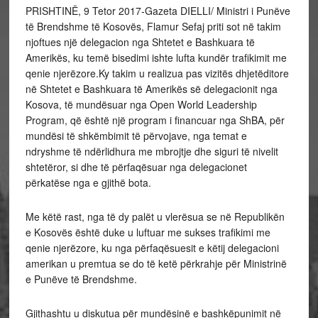
PRISHTINË, 9 Tetor 2017-Gazeta DIELLI/ Ministri i Punëve
të Brendshme të Kosovës, Flamur Sefaj priti sot në takim
njoftues një delegacion nga Shtetet e Bashkuara të
Amerikës, ku temë bisedimi ishte lufta kundër trafikimit me
qenie njerëzore.Ky takim u realizua pas vizitës dhjetëditore
në Shtetet e Bashkuara të Amerikës së delegacionit nga
Kosova, të mundësuar nga Open World Leadership
Program, që është një program i financuar nga ShBA, për
mundësi të shkëmbimit të përvojave, nga temat e
ndryshme të ndërlidhura me mbrojtje dhe siguri të nivelit
shtetëror, si dhe të përfaqësuar nga delegacionet
përkatëse nga e gjithë bota.
Me këtë rast, nga të dy palët u vlerësua se në Republikën
e Kosovës është duke u luftuar me sukses trafikimi me
qenie njerëzore, ku nga përfaqësuesit e këtij delegacioni
amerikan u premtua se do të ketë përkrahje për Ministrinë
e Punëve të Brendshme.
Gjithashtu u diskutua për mundësinë e bashkëpunimit në