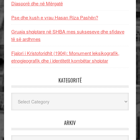
Diasporë dhe në Mërgatë
Pse dhe kush e vrau Hasan Riza Pashën?
Gruaja shqiptare në SHBA mes sukseseve dhe sfidave
të së ardhmes
Fjalori i Kristoforidhit (1904): Monument leksikografik,
etnogjeografik dhe i identitetit kombëtar shqiptar
KATEGORITË
Kategoritë
ARKIV
Arkiv