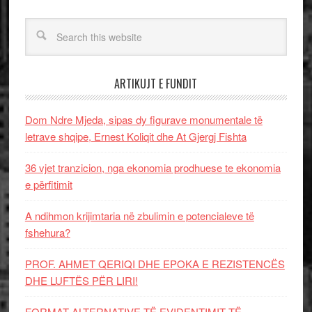
ARTIKUJT E FUNDIT
Dom Ndre Mjeda, sipas dy figurave monumentale të
letrave shqipe, Ernest Koliqit dhe At Gjergj Fishta
36 vjet tranzicion, nga ekonomia prodhuese te ekonomia
e përfitimit
A ndihmon krijimtaria në zbulimin e potencialeve të
fshehura?
PROF. AHMET QERIQI DHE EPOKA E REZISTENCЁS
DHE LUFTЁS PЁR LIRI!
FORMAT ALTERNATIVE TË EVIDENTIMIT TË