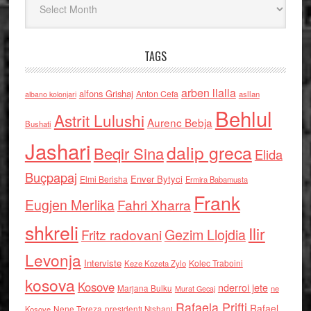
TAGS
arben llalla
alfons Grishaj
Anton Cefa
asllan
albano kolonjari
Behlul
Astrit Lulushi
Aurenc Bebja
Bushati
Jashari
dalip greca
Beqir Sina
Elida
Buçpapaj
Enver Bytyci
Elmi Berisha
Ermira Babamusta
Frank
Eugjen Merlika
Fahri Xharra
shkreli
Ilir
Gezim Llojdia
Fritz radovani
Levonja
Interviste
Kolec Traboini
Keze Kozeta Zylo
kosova
Kosove
nderroi jete
Marjana Bulku
ne
Murat Gecaj
Rafaela Prifti
Rafael
Nene Tereza
Kosove
presidenti Nishani