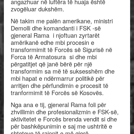
angazhuar në luftëra të huaja është
zvogëluar dukshëm.
Në takim me palën amerikane, ministri
Demolli dhe komandanti i FSK -së
gjeneral Rama i njoftuan zyrtarët
amërikanë edhe mbi procesin e
transformimit të Forcës së Sigurisë në
Forca të Armatosura si dhe mbi
përgatitjet që janë bërë për një
transformim sa më të suksesshëm dhe
mbi hapat e ndërmarrur politikë për
arritjen dhe përfundimin e procesit të
tranformimit të Forcës së Kosovës.
Nga ana e tij, gjeneral Rama foli për
zhvillimin dhe profesionalizmin e FSK-së,
aktivitetet e Forcës brenda vendit si dhe
për bashkëpunimin e saj me ushtritë e
shteteve të rajonit e më gjerë.