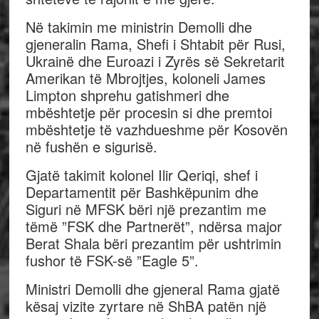
Në takimin me ministrin Demolli dhe
gjeneralin Rama, Shefi i Shtabit për Rusi,
Ukrainë dhe Euroazi i Zyrës së Sekretarit
Amerikan të Mbrojtjes, koloneli James
Limpton shprehu gatishmeri dhe
mbështetje për procesin si dhe premtoi
mbështetje të vazhdueshme për Kosovën
në fushën e sigurisë.
Gjatë takimit kolonel Ilir Qeriqi, shef i
Departamentit për Bashkëpunim dhe
Siguri në MFSK bëri një prezantim me
tëmë ”FSK dhe Partnerët”, ndërsa major
Berat Shala bëri prezantim për ushtrimin
fushor të FSK-së ”Eagle 5”.
Ministri Demolli dhe gjeneral Rama gjatë
kësaj vizite zyrtare në ShBA patën një