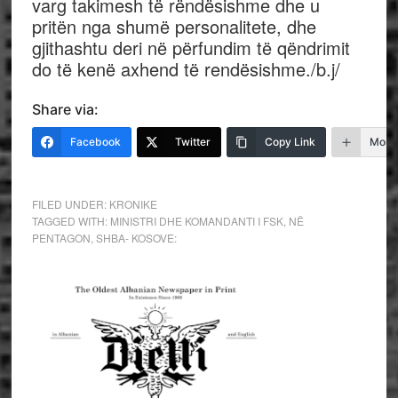
varg takimesh të rëndësishme dhe u
pritën nga shumë personalitete, dhe
gjithashtu deri në përfundim të qëndrimit
do të kenë axhend të rendësishme./b.j/
Share via:
Facebook
Twitter
Copy Link
More
FILED UNDER:
KRONIKE
TAGGED WITH:
MINISTRI DHE KOMANDANTI I FSK
,
NË
PENTAGON
,
SHBA- KOSOVE: