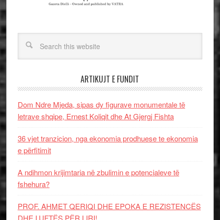
ARTIKUJT E FUNDIT
Dom Ndre Mjeda, sipas dy figurave monumentale të
letrave shqipe, Ernest Koliqit dhe At Gjergj Fishta
36 vjet tranzicion, nga ekonomia prodhuese te ekonomia
e përfitimit
A ndihmon krijimtaria në zbulimin e potencialeve të
fshehura?
PROF. AHMET QERIQI DHE EPOKA E REZISTENCЁS
DHE LUFTЁS PЁR LIRI!