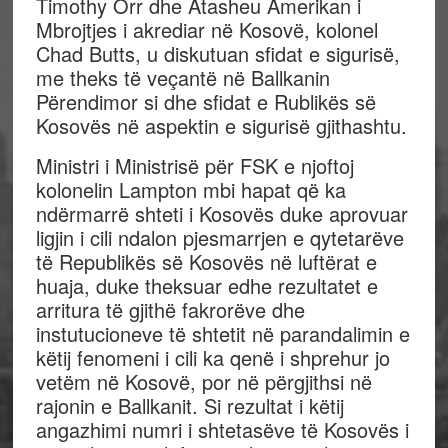
Timothy Orr dhe Atasheu Amerikan i
Mbrojtjes i akrediar në Kosovë, kolonel
Chad Butts, u diskutuan sfidat e sigurisë,
me theks të veçantë në Ballkanin
Përendimor si dhe sfidat e Rublikës së
Kosovës në aspektin e sigurisë gjithashtu.
Ministri i Ministrisë për FSK e njoftoj
kolonelin Lampton mbi hapat që ka
ndërmarrë shteti i Kosovës duke aprovuar
ligjin i cili ndalon pjesmarrjen e qytetarëve
të Republikës së Kosovës në luftërat e
huaja, duke theksuar edhe rezultatet e
arritura të gjithë fakrorëve dhe
instutucioneve të shtetit në parandalimin e
këtij fenomeni i cili ka qenë i shprehur jo
vetëm në Kosovë, por në përgjithsi në
rajonin e Ballkanit. Si rezultat i këtij
angazhimi numri i shtetasëve të Kosovës i