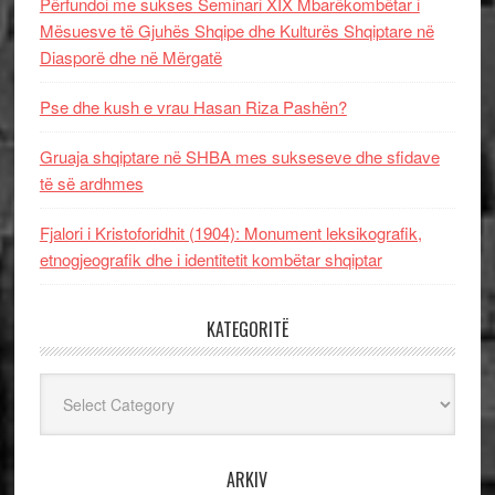
Përfundoi me sukses Seminari XIX Mbarëkombëtar i
Mësuesve të Gjuhës Shqipe dhe Kulturës Shqiptare në
Diasporë dhe në Mërgatë
Pse dhe kush e vrau Hasan Riza Pashën?
Gruaja shqiptare në SHBA mes sukseseve dhe sfidave
të së ardhmes
Fjalori i Kristoforidhit (1904): Monument leksikografik,
etnogjeografik dhe i identitetit kombëtar shqiptar
KATEGORITË
Kategoritë
ARKIV