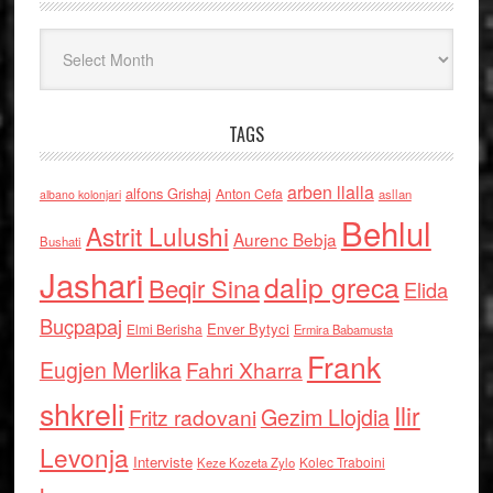
Arkiv
TAGS
arben llalla
alfons Grishaj
Anton Cefa
asllan
albano kolonjari
Behlul
Astrit Lulushi
Aurenc Bebja
Bushati
Jashari
dalip greca
Beqir Sina
Elida
Buçpapaj
Enver Bytyci
Elmi Berisha
Ermira Babamusta
Frank
Eugjen Merlika
Fahri Xharra
shkreli
Ilir
Gezim Llojdia
Fritz radovani
Levonja
Interviste
Kolec Traboini
Keze Kozeta Zylo