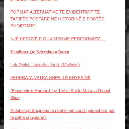
FORMAT ALTERNATIVE TË EVIDENTIMIT TË
TARIFËS POSTARE NË HISTORINË E POSTËS
SHQIPTARE
NJË SPROVË E GUXIMSHME PERFORMIZMI…
𝐕𝐞𝐧𝐝𝐢𝐦𝐞𝐭 𝐐𝐞̈ 𝐍𝐝𝐫𝐲𝐬𝐡𝐮𝐚𝐧 𝐁𝐨𝐭𝐞̈𝐧
Lek Gjolaj – kalorësi fisnik i Malësisë
FEDERATA VATRA SHPALLË KRYESINË
“Pinocchio’s Harvard” by Tertini Set to Make a Global
Slice
A duhet që Shqipëria të ribëhet një vend i jetueshëm për
të gjithë shqiptarët?